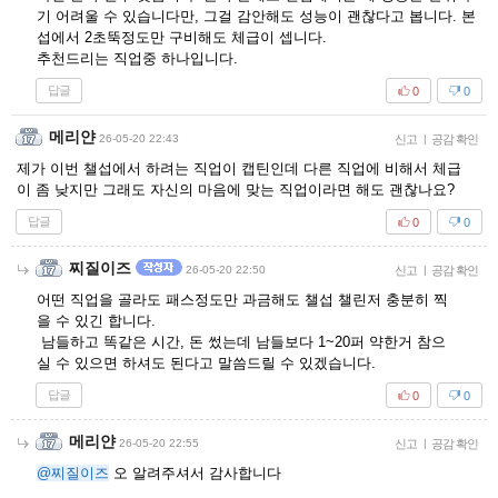
기 어려울 수 있습니다만, 그걸 감안해도 성능이 괜찮다고 봅니다. 본
섭에서 2초뚝정도만 구비해도 체급이 셉니다.
추천드리는 직업중 하나입니다.
답글
0
0
메리얀
26-05-20 22:43
신고
|
공감 확인
제가 이번 챌섭에서 하려는 직업이 캡틴인데 다른 직업에 비해서 체급
이 좀 낮지만 그래도 자신의 마음에 맞는 직업이라면 해도 괜찮나요?
답글
0
0
찌질이즈
26-05-20 22:50
신고
|
공감 확인
어떤 직업을 골라도 패스정도만 과금해도 챌섭 챌린저 충분히 찍
을 수 있긴 합니다.
남들하고 똑같은 시간, 돈 썼는데 남들보다 1~20퍼 약한거 참으
실 수 있으면 하셔도 된다고 말씀드릴 수 있겠습니다.
답글
0
0
메리얀
26-05-20 22:55
신고
|
공감 확인
@찌질이즈
오 알려주셔서 감사합니다