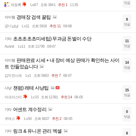
댓글
재등록
Lv.87
조회 3641
추천 1
11:35
경매장 검색 꿀팁
아이템
8
댓글
궁디냠냠
Lv.11
조회 5918
추천 11
08-08
초초초초초미세팁) 무과금 돈벌이 수단
기타
11
댓글
Ausnd
Lv.11
조회 11795
08-07
판매완료 시세 + 내 장비 예상 판매가 확인하는 사이
아이템
14
트 만들었습니다
댓글
김치전시세
Lv.1
조회 5663
추천 7
08-07
챈펌) 레테 사냥팁
사냥
15
댓글
아크리스터
Lv.15
조회 12391
추천 14
08-05
어센트 계수정리
기타
0
댓글
쿠제스
Lv.50
조회 6637
추천 2
08-05
링크 & 유니온 관리 엑셀
기타
8