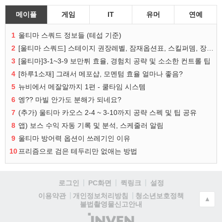
메이플
게임
IT
유머
연예
1
울티마 스쿼드 정보들 (테섭 기준)
2
[울티마 스쿼드] 스테이지 권장레벨, 잠재옵션표, 스킬퍼뎀, 장비 리스트 및 능력치 공유
3
[울티마]3-1~3-9 보만튀 효율, 경험치 공략 및 소소한 컨트롤 팁
4
[하루1소재] 그래서 메포샵, 모멘텀 효율 얼마나 좋음?
5
뉴비에서 메잘알까지 1편 - 쿨타임 시스템
6
엥?? 마빌 안가도 분해가 되네요?
7
(추가) 울티마 카오스 2-4 ~ 3-10까지 공략 스펙 및 팁 공유
8
앱) 보스 수익 자동 기록 및 분석, 스케줄러 알림
9
울티마 방어력 옵션이 쓰레기인 이유
10
프리즘으로 검은 테두리만 없애는 방법
로그인
PC화면
퀵링크
설정
청소년보호정책
이용약관
개인정보처리방침
▲
불법촬영물신고안내
(주)