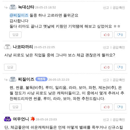
늑대산타
26-05-15 18:52
신고
|
공감 확인
@찌질이즈
둘중 하나 고르라면 플위군요
감사합니다
둘다 리마도 끝나고 옛날에 키웠던 기억땜에 해보고 싶었어요 ㅎㅎ
답글
0
0
나코따까리
26-05-15 22:05
신고
|
공감 확인
사냥 피로도 낮은 직업들 중에 그나마 보스 체급 괜찮은게 뭘까요?
답글
0
0
찌질이즈
26-05-15 22:23
신고
|
공감 확인
렌, 썬콜, 불독(비추), 루미, 일리움, 라라, 보마, 와헌, 제논(비추), 은
월 정도가 사냥 피로도 낮은 캐릭터들이고, 이 중에서 몇개 추려서 추
천해드리자면 썬콜, 루미, 라라, 보마, 와헌 추천드립니다.
답글
0
0
여우언니
26-05-16 23:03
신고
|
공감 확인
단, 체급좋은데 쉬운캐릭터들은 언제 어떻게 밸패를 죽쑤거나 신규스킬