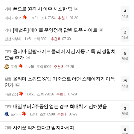
폰으로 원격 시 아주 사소한 팁
기타
4
댓글
미니마우쓰
Lv.21
조회 7354
추천 1
07-30
[메법관] 메이플 운영정책 답변 모음 사이트
기타
2
댓글
건전지부하
Lv.5
조회 3001
추천 8
07-30
울티마 알람사이트 클리어 시간 자동 기록 및 경험치
기타
5
효율 추가
댓글
도츄
Lv.46
조회 6909
추천 3
07-29
올티마 스쿼드 37렙 기준으로 어떤 스테이지가 이득
실험
25
인가
댓글
파란인섕
Lv.51
조회 29826
추천 1
07-29
내일부터 3주동안 얻는 경쿠 최대치 계산해봤음
기타
3
댓글
도라티
Lv.41
조회 8588
추천 1
07-29
사기꾼 박제한다고 믿지마세여
기타
9