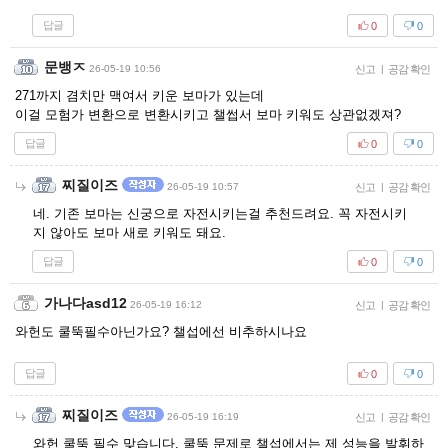
답글
0
0
문뱅ㅈ
26-05-19 10:56
신고
|
공감 확인
271까지 겸치만 맥여서 키운 보마가 있는데
이걸 모험가 변환으로 변환시키고 챌썹서 보마 키워도 상관없겠져?
답글
0
0
찌질이즈
26-05-19 10:57
신고
|
공감 확인
네. 기존 보마는 신궁으로 자전시키는걸 추천드려요. 꼭 자전시키
지 않아도 보마 새로 키워도 돼요.
답글
0
0
가나다asd12
26-05-19 16:12
신고
|
공감 확인
와헌도 쿨뚝필수아닌가요? 챌섭에선 비추하시나요
답글
0
0
찌질이즈
26-05-19 16:19
신고
|
공감 확인
와헌 쿨뚝 필수 맞습니다. 쿨뚝 문제로 챌섭에서는 제 성능을 발휘하