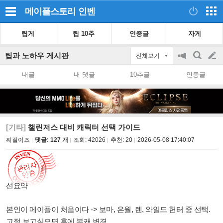
메이플스토리
인벤
팁게
팁 10추
인증글
자게
팁과 노하우 게시판
전체보기
공
검
글
지
색
내글
내 댓글
10추글
인증글
on/off
쓰
기
[기타]
챌린저스 대비 캐릭터 선택 가이드
찌질이즈
댓글: 127 개
조회:
42026
추천:
20
2026-05-08 17:40:07
선요약
본인이 메이플이 처음이다 -> 보마, 은월, 렌, 와일드 헌터 중 선택.
고점 보고싶으면 후에 본캐 변경