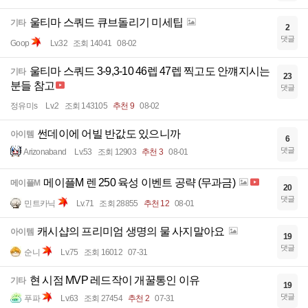
울티마 스쿼드 큐브돌리기 미세팁
기타
2
댓글
Goop
Lv.32
조회 14041
08-02
울티마 스쿼드 3-9,3-10 46렙 47렙 찍고도 안꺠지시는
기타
23
분들 참고
댓글
정유미s
Lv.2
조회 143105
추천 9
08-02
썬데이에 어빌 반값도 있으니까
아이템
6
댓글
Arizonaband
Lv.53
조회 12903
추천 3
08-01
메이플M 렌 250 육성 이벤트 공략 (무과금)
메이플M
20
댓글
민트카닉
Lv.71
조회 28855
추천 12
08-01
캐시샵의 프리미엄 생명의 물 사지말아요
아이템
19
댓글
순니
Lv.75
조회 16012
07-31
현 시점 MVP 레드작이 개꿀통인 이유
기타
19
댓글
푸파
Lv.63
조회 27454
추천 2
07-31