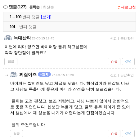
댓글
(127)
등록순
|
최신순
새로고침
1 ~ 100
번째 댓글
[보기]
101 ~
번째 댓글
늑대산타
26-05-15 18:45
신고
|
공감 확인
이번에 리마 없으면 바이퍼랑 플위 하고싶은데
각각 장단점이 뭘까요?
답글
0
0
찌질이즈
26-05-15 18:50
신고
|
공감 확인
바이퍼는 쌀피엠도 낮고 체급도 낮습니다. 힘직업이라 템값도 비싸
고 사냥도 특출나게 좋은게 아니라 장점을 딱히 모르겠습니다.
플위는 고점 괜찮고, 보조 저렴하고, 사냥 나쁘지 않아서 전반적으
로 좋은 직업입니다. 렌보단 누를게 많고, 쿨뚝 유무 차이가 좀 있어
서 챌섭에서 제 성능을 내기가 어렵다는게 단점이겠습니다.
플위 추천드립니다.
답글
0
0