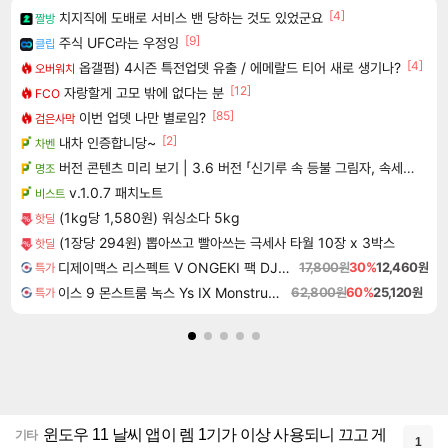
[4]
치지직에 도배로 서비스 밴 당하는 것도 있었군요
짤방
[9]
주식 UFC라는 우정잉
클립
[4]
옵갤펌) 4시즌 특전업뎃 유출 / 에메랄드 티어 새로 생기나?
오버워치
[12]
자랑할게 고모 밖에 없다는 분
FCO
[85]
이번 업뎃 나만 별로임?
검은사막
[2]
내차 인증합니당~
차벤
버전 콘텐츠 미리 보기 | 3.6 버전 「신기루 속 등불 그림자, 속세에 깃든 검의 결심」이 8월 20일에 업데이트됩니다!
명조
v.1.0.7 패치노트
비스트
(1kg당 1,580원) 워싱소다 5kg
핫딜
(1장당 294원) 뽑아쓰고 빨아쓰는 극세사 타월 10장 x 3박스
핫딜
디제이맥스 리스펙트 V ONGEKI 팩 DJMAX RESPECT V ONGEKI Pack DLC
17,800원
30%
12,460원
특가
이스 9 몬스트룸 녹스 Ys IX Monstrum Nox
62,800원
60%
25,120원
특가
윈도우 11 날씨 앱이 렘 1기가 이상 사용되니 끄고 게
기타
1