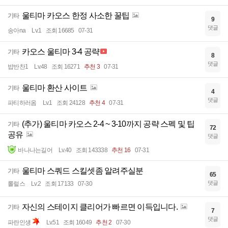
울티마 카오스 한정 사소한 꿀팁
기타
9
댓글
송아na
Lv.1
조회 16685
07-31
카오스 울티마 3-4 공략
기타
8
댓글
밥반찬1
Lv.48
조회 16271
추천 3
07-31
울티마 환산 사이트
기타
4
댓글
파티하러옴
Lv.1
조회 24128
추천 4
07-31
(추가) 울티마 카오스 2-4 ~ 3-10까지 공략 스펙 및 팁
기타
72
공유
댓글
바나나는길어
Lv.40
조회 143338
추천 16
07-31
울티마 스쿼드 스킬셋좀 알려주실분
기타
65
댓글
롤럴스
Lv.2
조회 17133
07-30
자신의 스테이지 클리어가 빠르면 이득입니다.
기타
7
댓글
파란인섕
Lv.51
조회 16049
추천 2
07-30