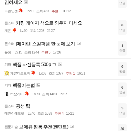
임하세요
댓글
파란인섕
Lv.51
조회 433
추천 1
00:12
카링 게이지 색으로 외우지 마세요
몬스터
8
댓글
개윤
Lv.60
조회 1208
22:27
[메이린] 스킬퍼뎀 한 눈에 보기
몬스터
1
댓글
플점
Lv.15
조회 1244
추천 5
17:26
넥플 사전등록 500p ㄱ
기타
0
댓글
제른다르모어
Lv.63
조회 1377
추천 1
16:31
렉줄이는법
기타
6
댓글
히요리미
Lv.73
조회 1483
15:37
흉성 팁
몬스터
5
댓글
메린이에오헿
Lv.40
조회 1039
추천 4
15:21
브에큐 짬통 추천(펜던트)
전문기술
30