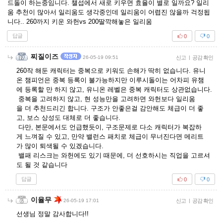
드돌이 하는중임니다. 챌섭에서 새로 키우면 효율이 별로 일까요? 일리
움 추천이 많아서 일리움도 생각중인데 일리움이 어렵진 않을까 걱정됩
니다.. 260까지 키운 와헌vs 200딸깍해놓은 일리움
답글
0
0
찌질이즈
26-05-19 09:51
신고
|
공감 확인
260작 해둔 캐릭터는 중복으로 키워도 손해가 딱히 없습니다. 유니
온 챔피언은 중복 등록이 불가능하지만 이루시돌이는 어차피 유챔
에 등록할 만 하지 않고, 유니온 레벨은 중복 캐릭터도 상관없습니다.
중복을 고려하지 않고, 현 성능만을 고려하면 와헌보다 일리움
을 더 추천드리긴 합니다. 구조가 안좋은걸 감안해도 체급이 더 좋
고, 보스 상성도 대체로 더 좋습니다.
다만, 본문에서도 언급했듯이, 구조문제로 다소 캐릭터가 복잡하
게 느껴질 수 있고, 만약 밸런스 패치로 체급이 무너진다면 메리트
가 많이 퇴색될 수 있겠습니다.
밸패 리스크는 와헌에도 있기 때문에, 더 선호하시는 직업을 고르셔
도 될 것 같습니다
답글
0
0
이율무
26-05-19 17:01
신고
|
공감 확인
선생님 정말 감사합니다!!