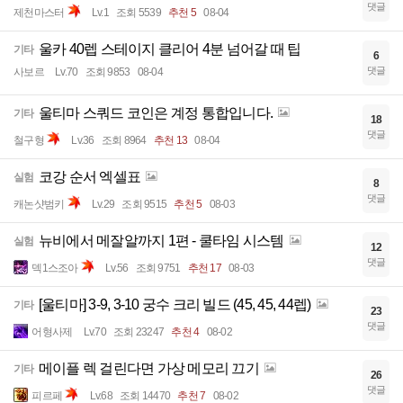
댓글
제천마스터
Lv.1
조회 5539
추천 5
08-04
울카 40렙 스테이지 클리어 4분 넘어갈 때 팁
기타
6
댓글
사보르
Lv.70
조회 9853
08-04
울티마 스쿼드 코인은 계정 통합입니다.
기타
18
댓글
철구형
Lv.36
조회 8964
추천 13
08-04
코강 순서 엑셀표
실험
8
댓글
캐논샷범키
Lv.29
조회 9515
추천 5
08-03
뉴비에서 메잘알까지 1편 - 쿨타임 시스템
실험
12
댓글
덱1스조아
Lv.56
조회 9751
추천 17
08-03
[울티마] 3-9, 3-10 궁수 크리 빌드 (45, 45, 44렙)
기타
23
댓글
어형사제
Lv.70
조회 23247
추천 4
08-02
메이플 렉 걸린다면 가상 메모리 끄기
기타
26
댓글
피르페
Lv.68
조회 14470
추천 7
08-02