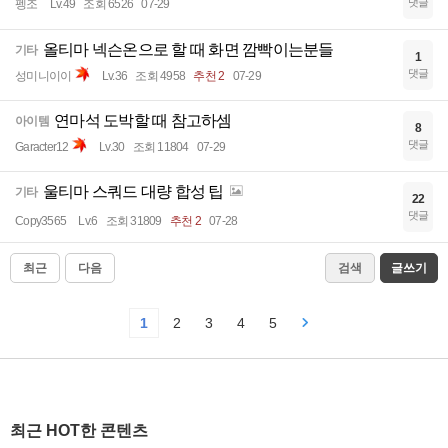
댓글
펭조
Lv.49
조회 6526
07-29
올티마 넥슨온으로 할 때 화면 깜빡이는분들
기타
1
댓글
성미니이이
Lv.36
조회 4958
추천 2
07-29
연마석 도박할 때 참고하셈
아이템
8
댓글
Garacter12
Lv.30
조회 11804
07-29
울티마 스쿼드 대량 합성 팁
기타
22
댓글
Copy3565
Lv.6
조회 31809
추천 2
07-28
최근
다음
검색
글쓰기
1
2
3
4
5
최근 HOT한 콘텐츠