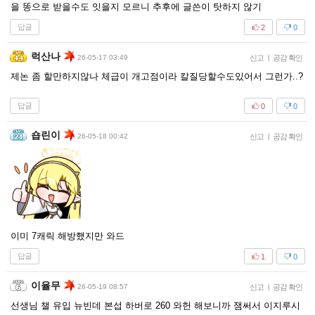
을 똥으로 받을수도 잇을지 모르니 추후에 글쓴이 탓하지 않기
답글
2
0
럭산나
26-05-17 03:49
신고
|
공감 확인
제논 좀 할만하지않나 체급이 개고점이라 칼질당할수도있어서 그런가..?
답글
0
0
숍린이
26-05-18 00:42
신고
|
공감 확인
이미 7캐릭 해방했지만 와드
답글
1
0
이율무
26-05-19 08:57
신고
|
공감 확인
선생님 챌 유입 뉴빈데 본섭 하버로 260 와헌 해보니까 잼써서 이지루시