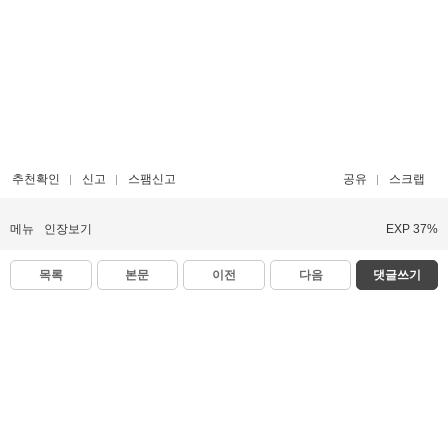
추천확인
신고
스팸신고
공유
스크랩
메뉴
인장보기
EXP 37%
목록
본문
이전
다음
댓글쓰기