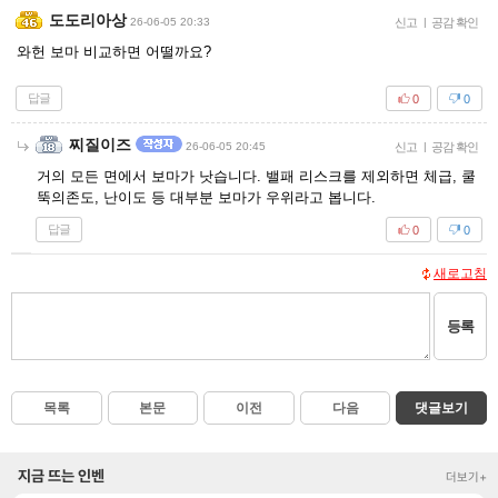
도도리아상
26-06-05 20:33
신고
|
공감 확인
와헌 보마 비교하면 어떨까요?
답글
0
0
찌질이즈
26-06-05 20:45
신고
|
공감 확인
거의 모든 면에서 보마가 낫습니다. 밸패 리스크를 제외하면 체급, 쿨
뚝의존도, 난이도 등 대부분 보마가 우위라고 봅니다.
답글
0
0
새로고침
등록
목록
본문
이전
다음
댓글보기
지금 뜨는 인벤
더보기+