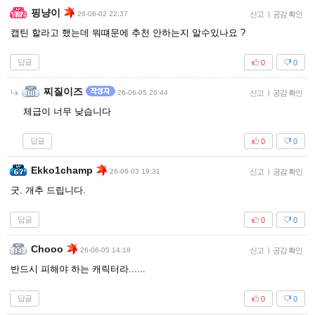
핑냥이
26-06-02 22:37
신고
|
공감 확인
캡틴 할라고 했는데 뭐떄문에 추천 안하는지 알수있나요 ?
답글
0
0
찌질이즈
26-06-05 20:44
신고
|
공감 확인
체급이 너무 낮습니다
답글
0
0
Ekko1champ
26-06-03 19:31
신고
|
공감 확인
굿. 개추 드립니다.
답글
0
0
Chooo
26-06-05 14:18
신고
|
공감 확인
반드시 피해야 하는 캐릭터라......
답글
0
0