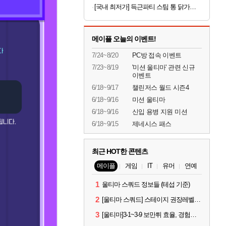
[국내 최저가] 득근파티 스팀 통 닭가슴살 6종 혼합 x 30팩
메이플 오늘의 이벤트!
7/24~8/20
PC방 접속 이벤트
7/23~8/19
'미션 울티마' 관련 신규
이벤트
6/18~9/17
챌린저스 월드 시즌4
6/18~9/16
미션 울티마
6/18~9/16
신입 용병 지원 미션
6/18~9/15
제네시스 패스
최근 HOT한 콘텐츠
메이플
게임
IT
유머
연예
1
울티마 스쿼드 정보들 (테섭 기준)
2
[울티마 스쿼드] 스테이지 권장레벨, 잠재옵션표, 스킬퍼뎀, 장비 리스트 및 능력치 공유
3
[울티마]3-1~3-9 보만튀 효율, 경험치 공략 및 소소한 컨트롤 팁