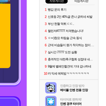
자유게시판
직업게시판
1
빵값 문의 후기
2
신호등 2인 40%글 존나 긁히네 씨발
3
부산 헌혈 먹튀 ㄷㄷ..
4
챌린저#77777 저격했습니다!
5
ㅇㅂ)청묘 하림솔 근속 동식
6
근데 비숍들이 뭔가 착각하는 점이 있는데
7
실시간 77777 도전 실황
8
충격적인 대한축구협회 성접대 내역.jpg
9
9월에 밸패안할건데 기대 겁나하네
10
캬 익세 에픽빔ㅋㅋㅋㅋㅋㅋㅋㅋ
인증하고 인장 받자
메이플 인벤 전용 인장
타이머로 편하게!
인벤 경쿠 타이머