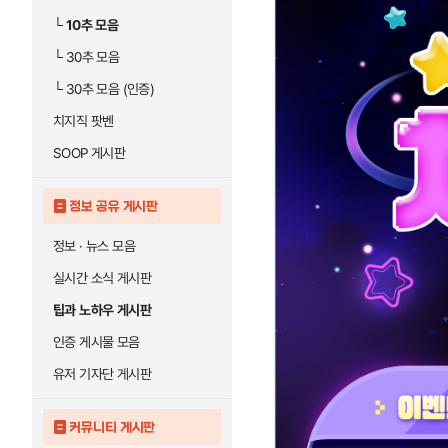
└
10추 모음
└
30추 모음
└
30추 모음 (인증)
치지직 팟벤
SOOP 게시판
정보 공유 게시판
정보 · 뉴스 모음
실시간 소식 게시판
팁과 노하우 게시판
인증 게시물 모음
유저 기자단 게시판
커뮤니티 게시판