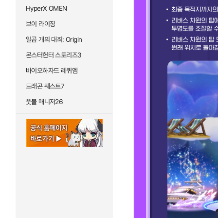
HyperX OMEN
브이 라이징
일곱 개의 대죄: Origin
몬스터헌터 스토리즈3
바이오하자드 레퀴엠
드래곤 퀘스트7
풋볼 매니저26