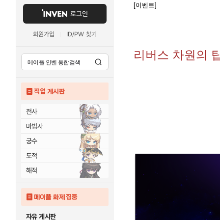
[이벤트]
로그인
회원가입
ID/PW 찾기
리버스 차원의 
직업 게시판
전사
마법사
궁수
도적
해적
메이플 화제 집중
자유 게시판