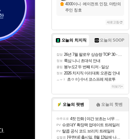
4000이니
·
에이전트 인장, 마탄의
주인 칭호
새로고침
오늘의 치지직
오늘의 SOOP
26년 7월 팔로우 상승량 TOP 30 - 월간 치지직
잡담
룩삼 니니 초대석 안내
정보
봉누도2 두 번째 티저 - 일상
클립
2026 치지직 이리대회 오픈컵 안내
정보
초ㅇㅎ) 수녀 코스프레 제로투
ㅗㅜㅑ
더보기+
오늘의 팟벤
오늘의 핫벤
4컷 만화 | 야간 보초는 너무 힘들어
아주프로
슈로대Y 확장팩 업데이트 트레일러
PV
탈콥 공식 코드 브리치 트레일러
PV
[무한대] 출시일, 8월 13일에 나오나
섭컬겜