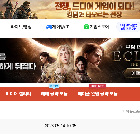
X
최대 90% 할인
라이브/영상
게이밍/IT
게임스토어
8월 프로모션
미디어 갤러리
레테 공략 모음
메이플 인벤 공략 모음
메이플스토
2026-05-14 10:05