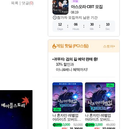
모집
목록
|
댓글(
0
)
아스오라 CBT 모집
08.19
참가자 모집까지 남은 기간
12
06
30
09
Days
Hours
Min
Sec
게임 핫딜 (PC/스팀)
스토어+
귀무자: 검의 길 예약 판매 중!
10% 할인과
이니&베니 혜택까지!
인벤게임즈 8월 특별 할인!
드래곤소드: 어웨이크닝 입점!
문명 7 특별 할인!
비스트 오브 리인카네이션 정식 출시!
커세어 코브 출시 기념 할인!
더 렐릭 퍼스트 가디언 정식 출시
베데스다 40주년 기념 할인 중!
마블 투혼 파이팅 소울즈 예약 판매 중!
캡콤 프렌차이즈 할인 진행 중!
캡콤 일부 상품 상시 할인
스타워즈 은하계 레이서
로블록스 기프트 카드 공식 입점
인기 퍼블리셔 모음!
스팀으로 만나는 드래곤소드!
조선&고려 DLC 출시 예정
게임프릭 신작 IP
해적'섬'을 발전시키자!
설화x하드코어 액션!
베데스다의 명작들을
마블 히어로 총 출동&화려한 격투!
몬헌, 바하 등 인기 IP를
몬헌 와일즈 & 드래곤즈 도그마2
인벤게임즈에서 10% 추가 적립
Robux를 가장 안전하고
최대 90% 할인가를 만나보세요!
네이버혜택과 함께 만나보세요!
50%할인&추가 적립까지!
네이버 혜택가와 함께 예약하세요!
할인&네이버혜택으로 만나보세요!
네이버페이 혜택과 만나보세요!
40주년 프로모션으로 만나보세요!
네이버 포인트 혜택까지!
할인가에 만나보세요!
일부 에디션 상시 할인!
혜택으로 예약 판매 중
편안하게 충전하세요
나 혼자만 레벨업
나 혼자만 레벨업
어라이즈 오버드라
어라이즈 오버드라
이브 디럭스 에디션
이브 Solo Leveling A
3,000
52,000
3,000
46,000
Solo Leveling Arise
rise