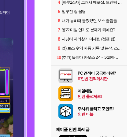
4
[하루1소재] 그래서 메포샵, 모멘텀 효율 얼마나 좋음?
5
일루전 링 꿀팁
6
내가 뉴비때 몰랐었던 보스 꿀팁들
7
엥?? 마빌 안가도 분해가 되네요?
8
사냥터 자리찾기 미세팁 (섭첸 팁)
9
앱) 보스 수익 자동 기록 및 분석, 스케줄러 알림
10
(추가) 울티마 카오스 2-4 ~ 3-10까지 공략 스펙 및 팁 공유
PC 견적이 궁금하다면?
IT인벤 견적게시판
매일매일,
인벤 출석체크!
주사위 굴리고 포인트!
인벤 마블
메이플 인벤 화제글