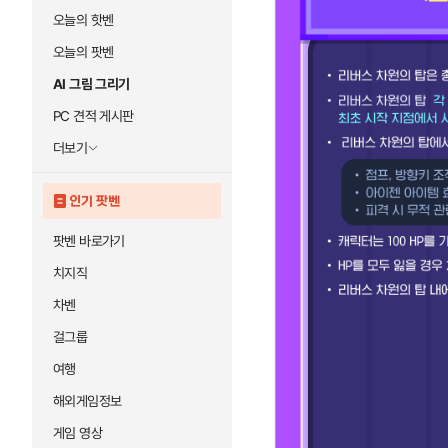
오늘의 핫벤
오늘의 팟벤
AI 그림 그리기
PC 견적 게시판
더보기
인기 팟벤
팟벤 바로가기
치지직
차벤
걸그룹
여행
해외게임정보
게임 영상