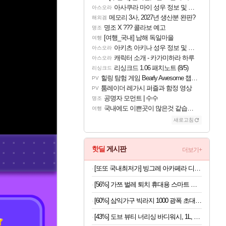
아사쿠라 마이 성우 정보 및 주요 필모
아스오라
메모리 3사, 2027년 생산분 완판?
해외겜
명조 X ??? 콜라보 예고
명조
[여행_국내] 남해 독일마을
여행
아키츠 아키나 성우 정보 및 주요 필모
아스오라
캐릭터 소개 - 카가미하라 하루
아스오라
리싱크드 1.06 패치노트 (8/5)
리싱크드
힐링 탐험 게임 Bearly Awesome 챕터 1 트레일러
PV
툼레이더 레가시 퍼즐과 함정 영상
PV
공명자 모먼트 | 수수
명조
국내에도 이쁜곳이 많은것 같습니다
여행
새로고침
핫딜
게시판
더보기+
[또또 국내최저가] 빙그레 아카페라 디카페인 아메리카노 400ml x 20개
[56%] 가쯔 벌레 퇴치 휴대용 스마트 전기모기채, 아이보리, 2개
[60%] 삼익가구 빅라지 1000 광폭 초대형 서랍장, 화이트+오크, 1000mm, 5단
[43%] 도브 뷰티 너리싱 바디워시, 1L, 2개