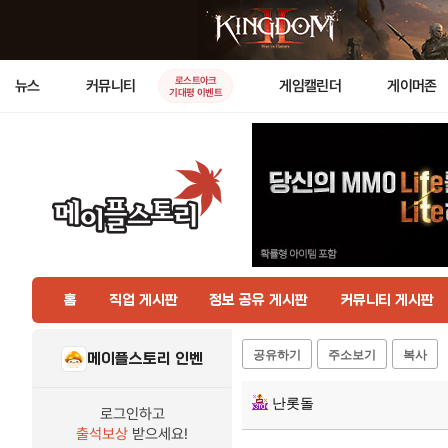
로스트아크
뉴스
커뮤니티
게임캘린더
게이머존
기대평 이벤트
홈
직업 게시판
정보 공유 게시판
커뮤니티 게시판
공유하기
주소보기
복사
메이플스토리 인벤
난롯돌
로그인하고
출석보상
받으세요!