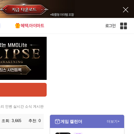
혜택.아이마트
로그인
인
벤
전
체
사
이
트
맵
리 인벤 실시간 소식 게시판
조회:
3,665
추천:
0
게임 캘린더
더보기+