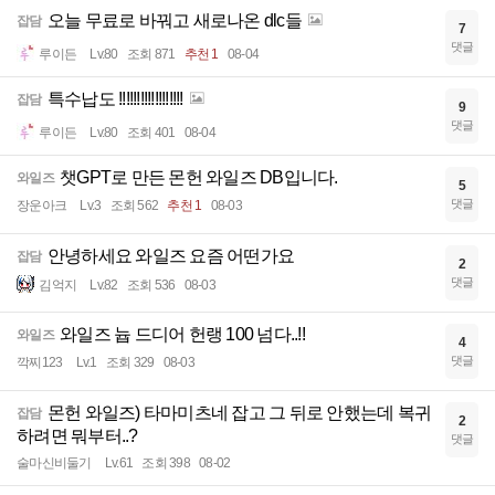
오늘 무료로 바꿔고 새로나온 dlc들
잡담
7
댓글
루이든
Lv.80
조회 871
추천 1
08-04
특수납도 !!!!!!!!!!!!!!!!!!
잡담
9
댓글
루이든
Lv.80
조회 401
08-04
챗GPT로 만든 몬헌 와일즈 DB입니다.
와일즈
5
댓글
장운아크
Lv.3
조회 562
추천 1
08-03
안녕하세요 와일즈 요즘 어떤가요
잡담
2
댓글
김억지
Lv.82
조회 536
08-03
와일즈 늅 드디어 헌랭 100 넘다..!!
와일즈
4
댓글
깍찌123
Lv.1
조회 329
08-03
몬헌 와일즈) 타마미츠네 잡고 그 뒤로 안했는데 복귀
잡담
2
하려면 뭐부터..?
댓글
술마신비둘기
Lv.61
조회 398
08-02