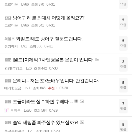
댓글
코르디온
Lv.66
조회 370
07-31
방어구 레벨 최대치 어떻게 올려요??
잡담
5
댓글
코르디온
Lv.66
조회 341
07-31
와일즈 태도 방어구 질문드립니다.
와일즈
5
댓글
짱짱예지
Lv.1
조회 366
07-31
[월드] 이제막 1차엔딩을본 몬린이 입니다.
질문
2
댓글
안양ll뿌엥코
Lv.6
조회 442
07-30
몬리니... 저는 포x노배우입니다. 반갑습니다.
잡담
5
댓글
빼기한모금
Lv.1
조회 846
추천 1
07-30
조금이라도 실수하면 수레다......!!!!
잡담
7
댓글
루이든
Lv.80
조회 564
07-29
슬액 세팅좀 봐주실수 있으실까요
잡담
5
댓글
룩딸몬헌계정
Lv.1
조회 369
07-29