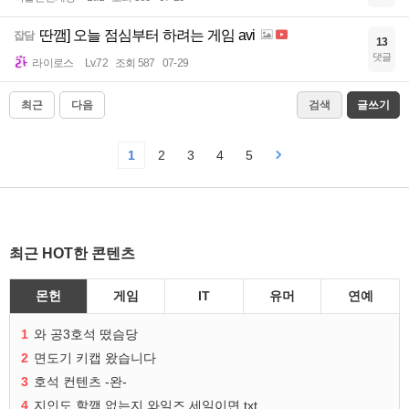
딴깸] 오늘 점심부터 하려는 게임 avi
잡담
13
댓글
라이로스
Lv.72
조회 587
07-29
최근
다음
검색
글쓰기
1
2
3
4
5
최근 HOT한 콘텐츠
몬헌
게임
IT
유머
연예
1
와 공3호석 떴슴당
2
면도기 키캡 왔습니다
3
호석 컨텐츠 -완-
4
지인도 할깸 없는지 와일즈 세일이면 txt