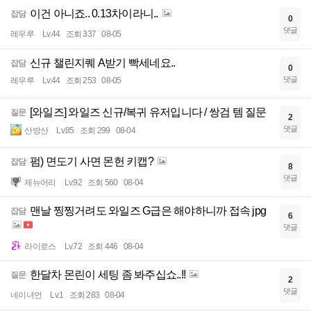
이건 아니죠.. 0.13차이라니..
잡담
0
댓글
레우루
Lv.44
조회 337
08-05
신규 챌린지퀘 A받기 빡세네요..
잡담
0
댓글
레우루
Lv.44
조회 253
08-05
[와일즈] 와일즈 신규/복귀 유저입니다 / 쌍검 템 질문
질문
2
댓글
산방산
Lv.85
조회 299
08-04
펌) 면도기 사면 몬헌 키캡?
잡담
8
댓글
제뉴어리
Lv.92
조회 560
08-04
맨날 찡찡거려도 와일즈 G급은 해야하니까 접속 jpg
잡담
6
댓글
라이로스
Lv.72
조회 446
08-04
한달차 몬린이 세팅 좀 봐주십쇼..!!
질문
2
댓글
네이녀언
Lv.1
조회 283
08-04