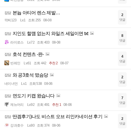
본늅 아티어 렌스 제발…
잡담
2
댓글
깍찌123
Lv.1
조회 255
08-08
지인도 할깸 없는지 와일즈 세일이면 txt
잡담
8
댓글
라이로스
Lv.72
조회 403
08-08
호석 컨텐츠 -완-
잡담
4
댓글
빈레인
Lv.61
조회 442
추천 2
08-07
와 공3호석 떴슴당
잡담
2
댓글
네이녀언
Lv.1
조회 538
08-06
면도기 키캡 왔습니다
잡담
7
댓글
제뉴어리
Lv.92
조회 491
추천 1
08-06
딴겜후기)나도 비스트 오브 리인카네이션 후기
잡담
2
댓글
강과호수
Lv.80
조회 374
08-06