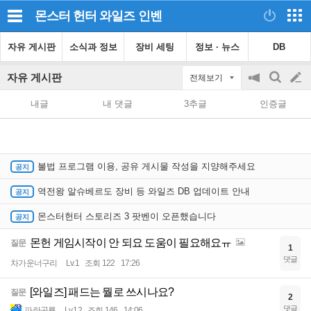
몬스터 헌터 와일즈
인벤
자유 게시판
소식과 정보
장비 세팅
정보 · 뉴스
DB
자유 게시판
전체보기
공
검
글
지
색
내글
내 댓글
3추글
인증글
on/off
쓰
기
불법 프로그램 이용, 공유 게시물 작성을 지양해주세요
역전왕 알슈베르도 장비 등 와일즈 DB 업데이트 안내
몬스터헌터 스토리즈 3 팟벤이 오픈했습니다
몬헌 게임시작이 안 되요 도움이 필요해요ㅠ
질문
1
댓글
차가운너구리
Lv.1
조회 122
17:26
[와일즈] 패드는 뭘로 쓰시나요?
질문
2
댓글
파란공룡
Lv.12
조회 146
14:06