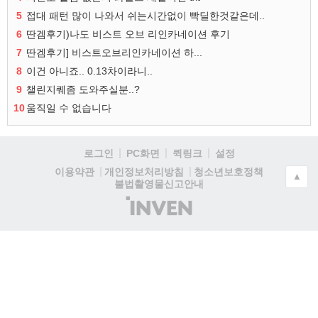
5
접대 패턴 많이 나와서 쉬는시간없이 빡딜한것같은데..
6
딴겜후기)나도 비스트 오브 리인카네이션 후기
7
딴겜후기] 비스트오브리인카네이션 하...
8
이건 아니죠.. 0.13차이라니..
9
챌린지퀘좀 도와주실분..?
10
움직일 수 없습니다
로그인
PC화면
퀵링크
설정
청소년보호정책
이용약관
개인정보처리방침
▲
불법촬영물신고안내
(주)
인
벤