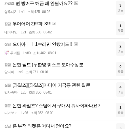
퀸 방어구 해금 왜 안될까요??
와일즈
3
댓글
영후니2
Lv.1
조회 425
08-02
우어어어 간!!!파!!3!!!!
잡담
1
댓글
네이녀언
Lv.1
조회 508
08-02
으아아ㅏㅏ 1수레만 안탔어도 !!
잡담
2
댓글
루이든
Lv.80
조회 462
08-01
몬헌 월드 )두환영 퀘스트 도아주싷분
잡담
0
댓글
알티마
Lv.9
조회 271
08-01
[와일즈] [와일즈]아티어 거극룡 관련 질문
질문
4
댓글
법사죽빠
Lv.5
조회 350
08-01
몬헌 와일즈? 스팀에서 구매시 뭐사야하나요?
질문
1
댓글
디아보노
Lv.26
조회 352
08-01
은 부적 티켓은 어디서 얻어요?
잡담
3