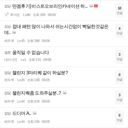
딴겜후기] 비스트오브리인카네이션 하...
잡담
10
댓글
루이든
Lv.80
조회 359
08-06
접대 패턴 많이 나와서 쉬는시간없이 빡딜한것같은
잡담
4
데..
댓글
레우루
Lv.45
조회 389
08-06
움직일 수 없습니다
질문
3
댓글
네이녀언
Lv.1
조회 315
08-06
챌린지 3마리퀘 같이 하실분?
잡담
0
댓글
레우루
Lv.45
조회 198
08-05
챌린지퀘좀 도와주실분..?
잡담
3
댓글
레우루
Lv.44
조회 334
08-05
드디어 A..
잡담
0
댓글
레우루
Lv.44
조회 256
08-05