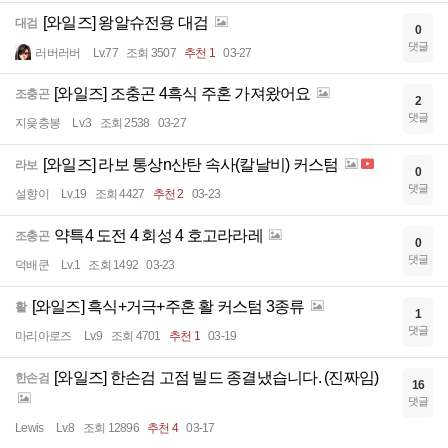
[와일즈] 왕알슈전용 대검
대검
0
댓글
러버러버
Lv.77
조회 3507
추천 1
03-27
[와일즈] 조충곤 4흑식 주혼 가져왔어요
조충곤
2
댓글
지읒충봉
Lv.3
조회 2538
03-27
[와일즈] 라보 통상n산탄 속사(칼날비) 커스텀
라보
0
댓글
설향이
Lv.19
조회 4427
추천 2
03-23
약특4 도전 4 회성 4 호고라라레
조충곤
0
댓글
덕배쿤
Lv.1
조회 1492
03-23
[와일즈] 흑식+거극+주혼 활 커스텀 3종류
활
1
댓글
마리아로즈
Lv.9
조회 4701
추천 1
03-19
[와일즈] 한손검 고점 빌드 종결냈습니다. (진짜임)
한손검
16
댓글
Lewis
Lv.8
조회 12896
추천 4
03-17