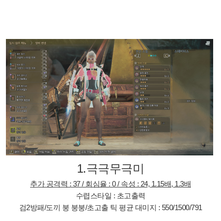
1.극극무극미
추가 공격력 : 37 / 회심율 : 0 / 속성 : 24, 1.15배, 1.3배
수렵스타일 : 초고출력
검2방패/도끼 붕 붕붕/초고출 틱 평균 대미지 : 550/1500/791