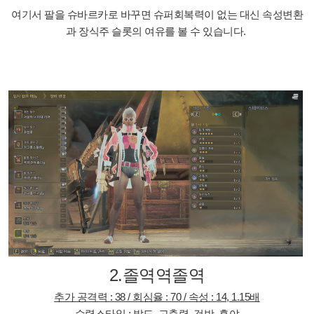
여기서 팔을 슈바르카로 바꾸면 슈퍼회복력이 없는 대신 속성변환
과 장식주 슬롯의 여유를 볼 수 있습니다.
2.졸역역졸역
추가 공격력 : 38 / 회심율 : 70 / 속성 : 14, 1.15배
수렵스타일 : 발도, 고출력, 검방, 흑야