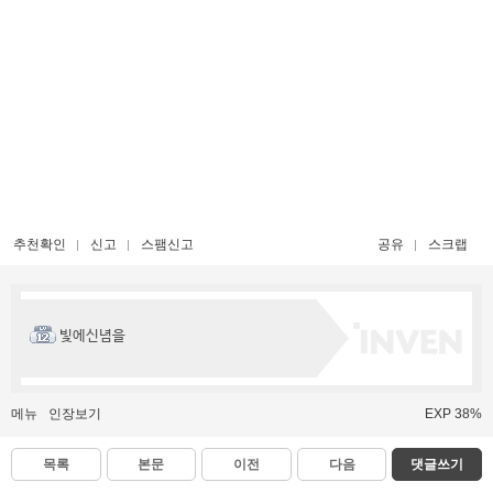
추천확인
신고
스팸신고
공유
스크랩
빛에신념을
메뉴
인장보기
EXP 38%
목록
본문
이전
다음
댓글쓰기