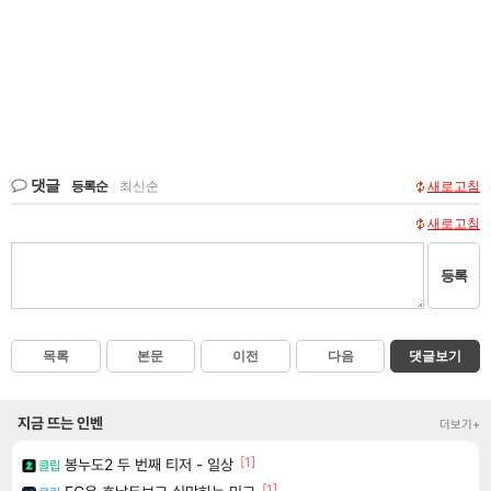
댓글
등록순
|
최신순
새로고침
새로고침
등록
목록
본문
이전
다음
댓글보기
지금 뜨는 인벤
더보기+
[1]
봉누도2 두 번째 티저 - 일상
클립
[1]