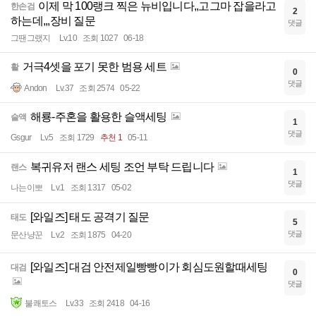
이제 막 100랭크 찍은 뉴비입니다,,고그마 잡을라고
한손검
2
하는데,,,장비 질문
댓글
그땐그랬지
Lv.10
조회 1027
06-18
거극4셋을 포기 못한 범용 세트
활
0
댓글
Andon
Lv.37
조회 2574
05-22
해룡-주혼을 활용한 슬액세팅
슬액
1
댓글
Gsgur
Lv.5
조회 1729
추천 1
05-11
복귀유저 랜스 세팅 조언 부탁 드립니다
랜스
1
댓글
나는이뽀
Lv.1
조회 1317
05-02
[와일즈] 태도 공격기 질문
태도
5
댓글
문산냥꾼
Lv.2
조회 1875
04-20
[와일즈] 대검 안전제일빵빵이가 회심도원할때세팅
대검
0
댓글
불쾌토스
Lv.33
조회 2418
04-16