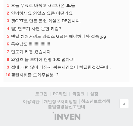
1
오늘 무료로 바꿔고 새로나온 dlc들
2
안녕하세요 와일즈 요즘 어떤가요
3
챗GPT로 만든 몬헌 와일즈 DB입니다.
4
펌) 면도기 사면 몬헌 키캡?
5
맨날 찡찡거려도 와일즈 G급은 해야하니까 접속 jpg
6
특수납도 !!!!!!!!!!!!!!!!!!
7
면도기 키캡 왔습니다
8
와일즈 늅 드디어 헌랭 100 넘다..!!
9
접대 패턴 많이 나와서 쉬는시간없이 빡딜한것같은데..
10
챌린지퀘좀 도와주실분..?
로그인
PC화면
퀵링크
설정
청소년보호정책
이용약관
개인정보처리방침
▲
불법촬영물신고안내
(주)
인
벤