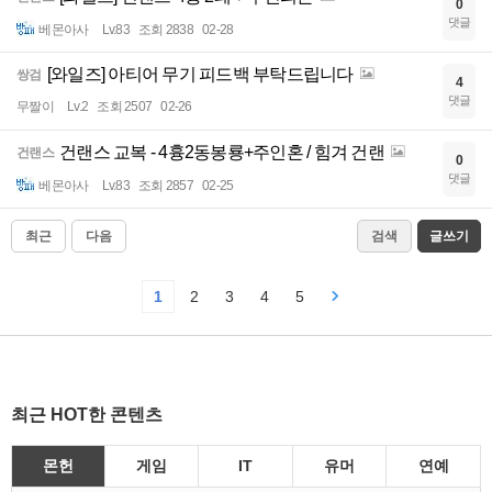
0
댓글
베몬아사
Lv.83
조회 2838
02-28
[와일즈] 아티어 무기 피드백 부탁드립니다
쌍검
4
댓글
무짤이
Lv.2
조회 2507
02-26
건랜스 교복 - 4흉2동봉룡+주인혼 / 힘겨 건랜
건랜스
0
댓글
베몬아사
Lv.83
조회 2857
02-25
최근
다음
검색
글쓰기
1
2
3
4
5
최근 HOT한 콘텐츠
몬헌
게임
IT
유머
연예