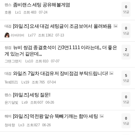
좀비랜스 세팅 공유해볼게염
랜스
0
댓글
호룡
Lv.1
조회 483
07-24
[와일즈] 요새 대검 세팅글이 조금보여서 올려봐욤
대검
0
댓글
러버러버
Lv.77
조회 1362
07-13
뉴비 쌍검 종결호석이 간3연1 111 이라는데,, 더 좋은
쌍검
2
게 있는거 같은데,,,
댓글
그땐그랬지
Lv.10
조회 810
07-07
와일즈 7일차 대검유저 장비점검 부탁드립니다!
대검
5
댓글
Test2021
Lv.19
조회 765
07-04
[와일즈] 세팅 질문!
랜스
0
댓글
윤기달빛
Lv.9
조회 607
06-26
[와일즈] 역전왕 알슈 뚝빼기깨는 함마 세팅
해머
0
댓글
청애향
Lv.3
조회 827
06-26