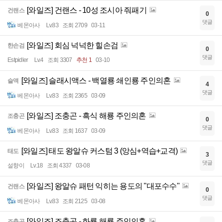
[와일즈] 건랜스 - 10성 조시아 줘패기
건랜스
0
댓글
베몬아사
Lv.83
조회 2709
03-11
[와일즈] 회심 넉넉한 힐손검
한손검
0
댓글
Estpidler
Lv.4
조회 3307
추천 1
03-10
[와일즈] 슬래시액스 - 백열룡 쇄인룡 주인의혼
슬액
4
댓글
베몬아사
Lv.83
조회 2365
03-09
[와일즈] 조충곤 - 흑식 해룡 주인의혼
조충곤
0
댓글
베몬아사
Lv.83
조회 1637
03-09
[와일즈] 태도 왕알슈 커스텀 3 (앙심+역습+교격)
태도
3
댓글
설향이
Lv.18
조회 4337
03-08
[와일즈] 왕알슈 패턴 익히는 용도의 "대포수수"
건랜스
0
댓글
베몬아사
Lv.83
조회 2125
03-08
[와일즈] 조충곤 - 화룡 해룡 주인의혼
조충곤