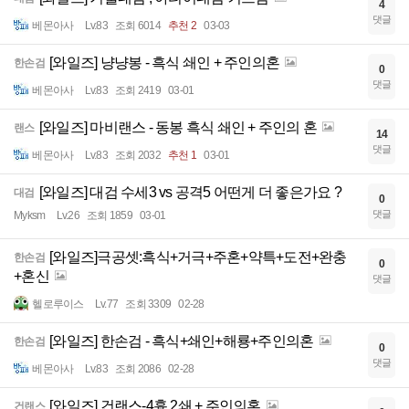
4
댓글
베몬아사
Lv.83
조회 6014
추천 2
03-03
[와일즈] 냥냥봉 - 흑식 쇄인 + 주인의혼
한손검
0
댓글
베몬아사
Lv.83
조회 2419
03-01
[와일즈] 마비랜스 - 동봉 흑식 쇄인 + 주인의 혼
랜스
14
댓글
베몬아사
Lv.83
조회 2032
추천 1
03-01
[와일즈] 대검 수세3 vs 공격5 어떤게 더 좋은가요 ?
대검
0
댓글
Myksm
Lv.26
조회 1859
03-01
[와일즈]극공셋:흑식+거극+주혼+약특+도전+완충
한손검
0
+혼신
댓글
헬로루이스
Lv.77
조회 3309
02-28
[와일즈] 한손검 - 흑식+쇄인+해룡+주인의혼
한손검
0
댓글
베몬아사
Lv.83
조회 2086
02-28
[와일즈] 건랜스-4흉 2쇄 + 주인의혼
건랜스