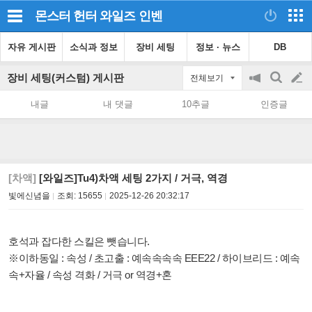
몬스터 헌터 와일즈
인벤
자유 게시판
소식과 정보
장비 세팅
정보 · 뉴스
DB
장비 세팅(커스텀) 게시판
전체보기
공
검
글
지
색
내글
내 댓글
10추글
인증글
on/off
쓰
기
[차액]
[와일즈]Tu4)차액 세팅 2가지 / 거극, 역경
빛에신념을
조회:
15655
2025-12-26 20:32:17
호석과 잡다한 스킬은 뺏습니다.
※이하동일 : 속성 / 초고출 : 예속속속속 EEE22 / 하이브리드 : 예속
속+자율 / 속성 격화 / 거극 or 역경+혼