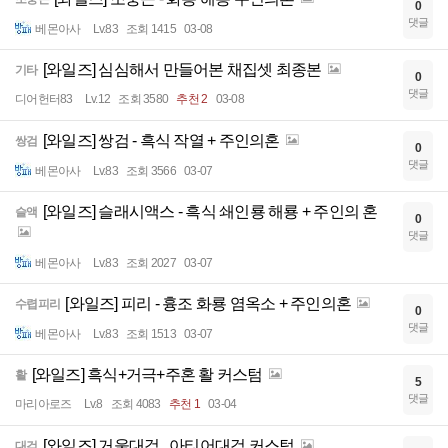
0
댓글
베몬아사
Lv.83
조회 1415
03-08
[와일즈] 심심해서 만들어본 채집셋 최종본
기타
0
댓글
디어헌터83
Lv.12
조회 3580
추천 2
03-08
[와일즈] 쌍검 - 흑식 작열 + 주인의혼
쌍검
0
댓글
베몬아사
Lv.83
조회 3566
03-07
[와일즈] 슬래시액스 - 흑식 쇄인룡 해룡 + 주인의 혼
슬액
0
댓글
베몬아사
Lv.83
조회 2027
03-07
[와일즈] 피리 - 흉조 화룡 염옥소 + 주인의혼
수렵피리
0
댓글
베몬아사
Lv.83
조회 1513
03-07
[와일즈] 흑식+거극+주혼 활 커스텀
활
5
댓글
마리아로즈
Lv.8
조회 4083
추천 1
03-04
[와일즈] 거울대검 , 아티어대검 커스텀
대검