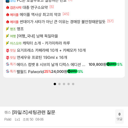
FC온 호날두보고 실망하는 민교
클립
[5]
대충 연구소요약
검은사막
[45]
메이플 역사상 최고의 약코
메이플
[57]
썬데이가 샤타가 아닌 큰 이유는 경매장 불안정때문일듯
메이플
명조
명조
[여행_국내] 남해 독일마을
여행
캐릭터 소개 - 카가미하라 하루
아스오라
요거프레소 카페라떼 10개 + 카페모카 10개
핫딜
연세우유 프로틴 190ml x 16개
핫딜
에이스 컴뱃 8 시브의 날개 디럭스 에디션 예약구매 ACE COMBAT 8 WINGS OF THEVE Deluxe Edition
109,800원
5%
특가
팰월드 Palworld
25%
24,000원
5%
특가
[와일즈] 세팅관련 질문
랜스
0
댓글
Palid
Lv.1
조회 50
08-06