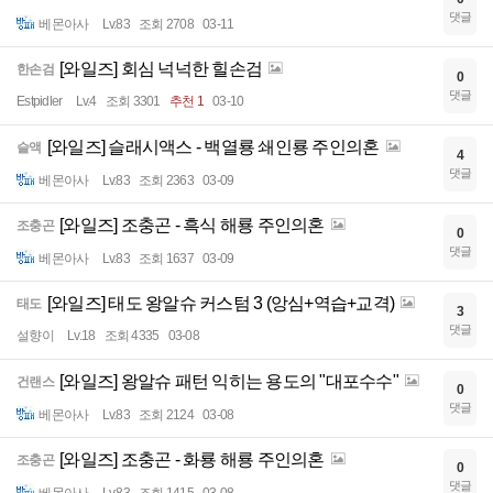
댓글
베몬아사
Lv.83
조회 2708
03-11
[와일즈] 회심 넉넉한 힐손검
한손검
0
댓글
Estpidler
Lv.4
조회 3301
추천 1
03-10
[와일즈] 슬래시액스 - 백열룡 쇄인룡 주인의혼
슬액
4
댓글
베몬아사
Lv.83
조회 2363
03-09
[와일즈] 조충곤 - 흑식 해룡 주인의혼
조충곤
0
댓글
베몬아사
Lv.83
조회 1637
03-09
[와일즈] 태도 왕알슈 커스텀 3 (앙심+역습+교격)
태도
3
댓글
설향이
Lv.18
조회 4335
03-08
[와일즈] 왕알슈 패턴 익히는 용도의 "대포수수"
건랜스
0
댓글
베몬아사
Lv.83
조회 2124
03-08
[와일즈] 조충곤 - 화룡 해룡 주인의혼
조충곤
0
댓글