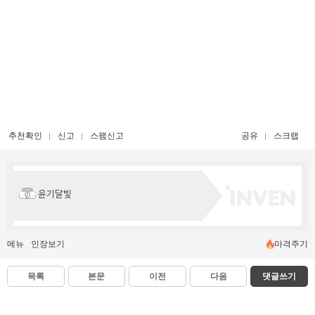
추천확인
신고
스팸신고
공유
스크랩
윤기달빛
메뉴
인장보기
마격주기
목록
본문
이전
다음
댓글쓰기