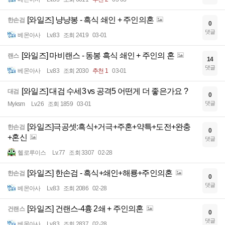
[와일즈] 냥냥봉 - 흑식 쇄인 + 주인의혼
한손검
0
댓글
베몬아사
Lv.83
조회 2419
03-01
[와일즈] 마비랜스 - 동봉 흑식 쇄인 + 주인의 혼
랜스
14
댓글
베몬아사
Lv.83
조회 2030
추천 1
03-01
[와일즈] 대검 수세3 vs 공격5 어떤게 더 좋은가요 ?
대검
0
댓글
Myksm
Lv.26
조회 1859
03-01
[와일즈]극공셋:흑식+거극+주혼+약특+도전+완충
한손검
0
+혼신
댓글
헬로루이스
Lv.77
조회 3307
02-28
[와일즈] 한손검 - 흑식+쇄인+해룡+주인의혼
한손검
0
댓글
베몬아사
Lv.83
조회 2086
02-28
[와일즈] 건랜스-4흉 2쇄 + 주인의혼
건랜스
0
댓글
베몬아사
Lv.83
조회 2837
02-28