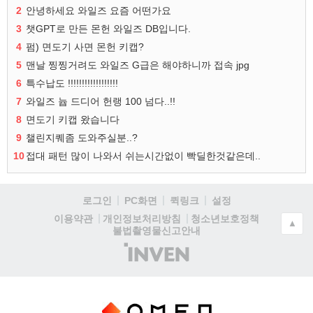
2
안녕하세요 와일즈 요즘 어떤가요
3
챗GPT로 만든 몬헌 와일즈 DB입니다.
4
펌) 면도기 사면 몬헌 키캡?
5
맨날 찡찡거려도 와일즈 G급은 해야하니까 접속 jpg
6
특수납도 !!!!!!!!!!!!!!!!!!
7
와일즈 늅 드디어 헌랭 100 넘다..!!
8
면도기 키캡 왔습니다
9
챌린지퀘좀 도와주실분..?
10
접대 패턴 많이 나와서 쉬는시간없이 빡딜한것같은데..
로그인
PC화면
퀵링크
설정
청소년보호정책
이용약관
개인정보처리방침
▲
불법촬영물신고안내
(주)
인
벤