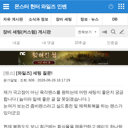
몬스터 헌터 와일즈
인벤
자유 게시판
소식과 정보
장비 세팅
정보 · 뉴스
DB
장비 세팅(커스텀) 게시판
전체보기
공
검
글
지
색
내글
내 댓글
10추글
인증글
on/off
쓰
기
[랜스]
[와일즈] 세팅 질문!
윤기달빛
조회:
606
2026-06-26 16:17:29
제가 극고점이 아닌 육각랜스를 원하는데 어떤 세팅이 좋은지 궁금
합니다 ( 늅이라 밑에 좋은 글 잘 못읽겠습니다. )
눈여거 보는건 좀비랜스라고 실드충전 및 체력회복을 하는 랜스가
있더군요
현재 복원도도 보니 최근에는 회심율을 채용안하고 예리도 하나랑