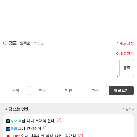
댓글
등록순
|
최신순
새로고침
새로고침
등록
목록
본문
이전
다음
댓글보기
지금 뜨는 인벤
더보기+
[2]
룩삼 니니 초대석 안내
정보
[2]
그냥 안녕수야
클립
[74]
현재 나무위키 실검 1위인 김규원
메이플