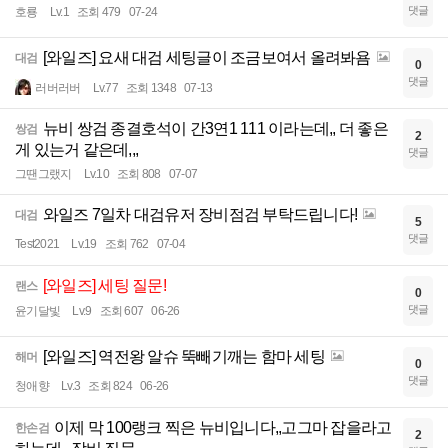
댓글
호룡
Lv.1
조회 479
07-24
[와일즈] 요새 대검 세팅글이 조금보여서 올려봐욤
대검
0
댓글
러버러버
Lv.77
조회 1348
07-13
뉴비 쌍검 종결호석이 간3연1 111 이라는데,, 더 좋은
쌍검
2
게 있는거 같은데,,,
댓글
그땐그랬지
Lv.10
조회 808
07-07
와일즈 7일차 대검유저 장비점검 부탁드립니다!
대검
5
댓글
Test2021
Lv.19
조회 762
07-04
[와일즈] 세팅 질문!
랜스
0
댓글
윤기달빛
Lv.9
조회 607
06-26
[와일즈] 역전왕 알슈 뚝빼기깨는 함마 세팅
해머
0
댓글
청애향
Lv.3
조회 824
06-26
이제 막 100랭크 찍은 뉴비입니다,,고그마 잡을라고
한손검
2