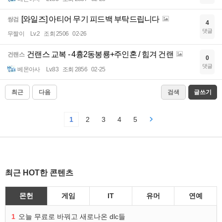
[와일즈] 아티어 무기 피드백 부탁드립니다
쌍검
4
댓글
무짤이
Lv.2
조회 2506
02-26
건랜스 교복 - 4흉2동봉룡+주인혼 / 힘겨 건랜
건랜스
0
댓글
베몬아사
Lv.83
조회 2856
02-25
최근
다음
검색
글쓰기
1
2
3
4
5
최근 HOT한 콘텐츠
몬헌
게임
IT
유머
연예
1
오늘 무료로 바꿔고 새로나온 dlc들