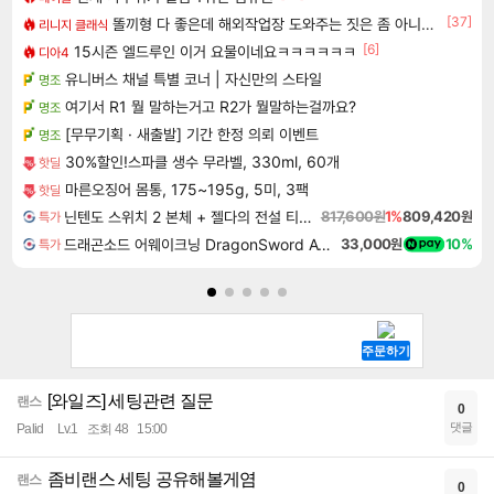
[37]
똘끼형 다 좋은데 해외작업장 도와주는 짓은 좀 아니지않냐?
리니지 클래식
[6]
15시즌 엘드루인 이거 요물이네요ㅋㅋㅋㅋㅋㅋ
디아4
유니버스 채널 특별 코너 | 자신만의 스타일
명조
여기서 R1 뭘 말하는거고 R2가 뭘말하는걸까요?
명조
[무무기획 · 새출발] 기간 한정 의뢰 이벤트
명조
30%할인!스파클 생수 무라벨, 330ml, 60개
핫딜
마른오징어 몸통, 175~195g, 5미, 3팩
핫딜
닌텐도 스위치 2 본체 + 젤다의 전설 티어스 오브 더 킹덤 닌텐도 스위치 2 에디션 + 젤다의 전설 브레스 오브 더 와일드 닌텐도 스위치 2 에디션 번들
817,600원
1%
809,420원
특가
드래곤소드 어웨이크닝 DragonSword Awakening
33,000원
10%
특가
[와일즈] 세팅관련 질문
랜스
0
댓글
Palid
Lv.1
조회 48
15:00
좀비랜스 세팅 공유해볼게염
랜스
0