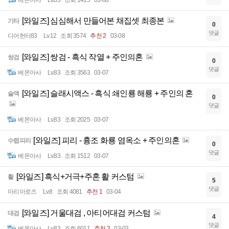
베몬아사
Lv.83
조회 1415
03-08
[와일즈] 심심해서 만들어본 채집셋 최종본
기타
0
댓글
디어헌터83
Lv.12
조회 3574
추천 2
03-08
[와일즈] 쌍검 - 흑식 작열 + 주인의혼
쌍검
0
댓글
베몬아사
Lv.83
조회 3563
03-07
[와일즈] 슬래시액스 - 흑식 쇄인룡 해룡 + 주인의 혼
슬액
0
댓글
베몬아사
Lv.83
조회 2025
03-07
[와일즈] 피리 - 흉조 화룡 염옥소 + 주인의혼
수렵피리
0
댓글
베몬아사
Lv.83
조회 1512
03-07
[와일즈] 흑식+거극+주혼 활 커스텀
활
5
댓글
마리아로즈
Lv.8
조회 4081
추천 1
03-04
[와일즈] 거울대검 , 아티어대검 커스텀
대검
4
댓글
베몬아사
Lv.83
조회 6011
추천 2
03-03