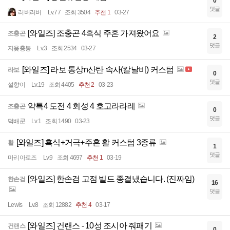
0
댓글
러버러버
Lv.77
조회 3504
추천 1
03-27
[와일즈] 조충곤 4흑식 주혼 가져왔어요
조충곤
2
댓글
지읒충봉
Lv.3
조회 2534
03-27
[와일즈] 라보 통상n산탄 속사(칼날비) 커스텀
라보
0
댓글
설향이
Lv.19
조회 4405
추천 2
03-23
약특4 도전 4 회성 4 호고라라레
조충곤
0
댓글
덕배쿤
Lv.1
조회 1490
03-23
[와일즈] 흑식+거극+주혼 활 커스텀 3종류
활
1
댓글
마리아로즈
Lv.9
조회 4697
추천 1
03-19
[와일즈] 한손검 고점 빌드 종결냈습니다. (진짜임)
한손검
16
댓글
Lewis
Lv.8
조회 12882
추천 4
03-17
[와일즈] 건랜스 - 10성 조시아 줘패기
건랜스
0