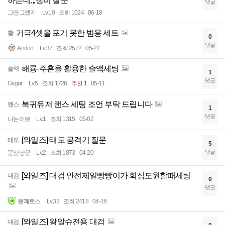
하는데,,,장비 질문
댓글
그땐그랬지
Lv.10
조회 1024
06-18
거극4셋을 포기 못한 범용 세트
활
0
댓글
Andon
Lv.37
조회 2572
05-22
해룡-주혼을 활용한 슬액세팅
슬액
1
댓글
Gsgur
Lv.5
조회 1726
추천 1
05-11
복귀유저 랜스 세팅 조언 부탁 드립니다
랜스
1
댓글
나는이뽀
Lv.1
조회 1315
05-02
[와일즈] 태도 공격기 질문
태도
5
댓글
문산냥꾼
Lv.2
조회 1873
04-20
[와일즈] 대검 안전제일빵빵이가 회심도원할때세팅
대검
0
댓글
불쾌토스
Lv.33
조회 2418
04-16
[와일즈] 왕알슈전용 대검
대검