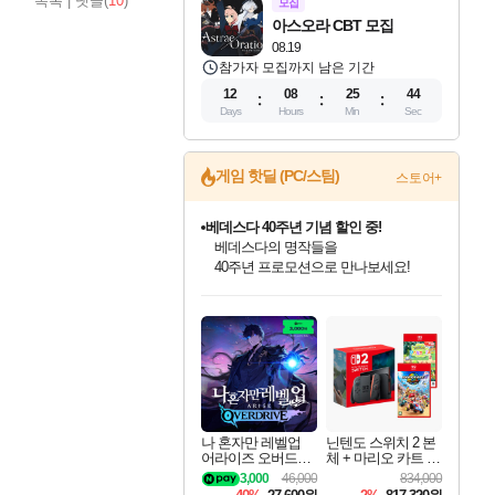
목록
|
댓글(
10
)
모집
아스오라 CBT 모집
08.19
참가자 모집까지 남은 기간
12
08
25
43
Days
Hours
Min
Sec
게임 핫딜 (PC/스팀)
스토어+
베데스다 40주년 기념 할인 중!
베데스다의 명작들을
40주년 프로모션으로 만나보세요!
인벤게임즈 8월 특별 할인!
드래곤소드: 어웨이크닝 입점!
문명 7 특별 할인!
귀무자: 검의 길 예약 판매 중!
비스트 오브 리인카네이션 정식 출시!
커세어 코브 출시 기념 할인!
더 렐릭 퍼스트 가디언 정식 출시
마블 투혼 파이팅 소울즈 예약 판매 중!
캡콤 프렌차이즈 할인 진행 중!
캡콤 일부 상품 상시 할인
스타워즈 은하계 레이서
로블록스 기프트 카드 공식 입점
인기 퍼블리셔 모음!
스팀으로 만나는 드래곤소드!
조선&고려 DLC 출시 예정
10% 할인과
게임프릭 신작 IP
해적'섬'을 발전시키자!
설화x하드코어 액션!
마블 히어로 총 출동&화려한 격투!
몬헌, 바하 등 인기 IP를
몬헌 와일즈 & 드래곤즈 도그마2
인벤게임즈에서 10% 추가 적립
Robux를 가장 안전하고
최대 90% 할인가를 만나보세요!
네이버혜택과 함께 만나보세요!
50%할인&추가 적립까지!
이니&베니 혜택까지!
네이버 혜택가와 함께 예약하세요!
할인&네이버혜택으로 만나보세요!
네이버페이 혜택과 만나보세요!
네이버 포인트 혜택까지!
할인가에 만나보세요!
일부 에디션 상시 할인!
혜택으로 예약 판매 중
편안하게 충전하세요
나 혼자만 레벨업
닌텐도 스위치 2 본
어라이즈 오버드라
체 + 마리오 카트 월
이브 Solo Leveling A
드 + 포켓몬 포코피
3,000
46,000
834,000
rise
아 번들