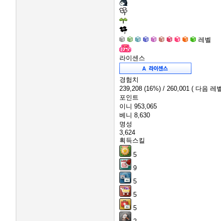
레벨
라이센스
경험치
239,208
(16%)
/ 260,001
( 다음 레벨
포인트
이니
953,065
베니
8,630
명성
3,624
획득스킬
5
9
5
5
5