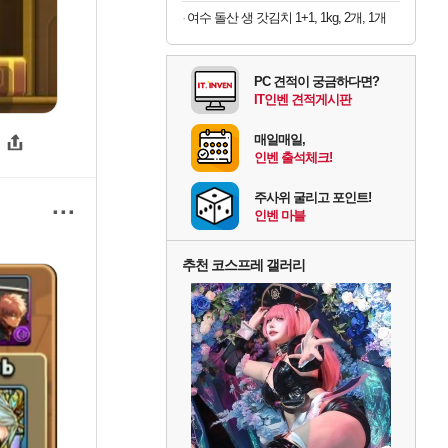
여수 돌산 생 갓김치 1+1, 1kg, 2개, 1개
PC 견적이 궁금하다면?
IT인벤 견적게시판
매일매일,
인벤 출석체크!
주사위 굴리고 포인트!
···
인벤 마블
추천 코스프레 갤러리