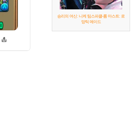
승리의 여신: 니케 팀스파클-륨 마스트: 로
망틱 메이드