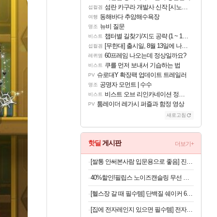
섬란 카구라 개발사 신작 [시노비 넥서스] 연내 출시 예정
섭컬겜
동해바다 추암해수욕장
여행
뉴비 질문
명조
챕터별 길찾기/지도 공략 (1 ~ 12장)
비스트
[무한대] 출시일, 8월 13일에 나오나
섭컬겜
60프레임 나오는데 정상일까요?
레퀴엠
쿠를 먼저 보내서 기습하는 법
비스트
슈로대Y 확장팩 업데이트 트레일러
PV
공명자 모먼트 | 수수
명조
비스트 오브 리인카네이션 정보/공략글 모음
비스트
툼레이더 레가시 퍼즐과 함정 영상
PV
새로고침
핫딜
게시판
더보기+
[쌀통 안써본사람 입문용으로 좋음] 진공 밀폐 쌀통 10kg
40%할인!필립스 노이즈캔슬링 무선 블루투스 헤드셋 블랙
[헬스장 갈 때 필수템] 단백질 쉐이커 600ml
[집에 전자레인지 있으면 필수템] 전자레인지 스팀 청소인형 x 2개