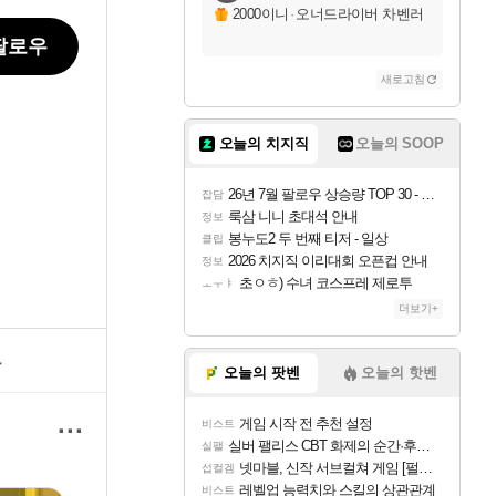
2000이니
·
오너드라이버 차벤러
팔로우
새로고침
오늘의 치지직
오늘의 SOOP
26년 7월 팔로우 상승량 TOP 30 - 월간 치지직
잡담
룩삼 니니 초대석 안내
정보
봉누도2 두 번째 티저 - 일상
클립
2026 치지직 이리대회 오픈컵 안내
정보
초ㅇㅎ) 수녀 코스프레 제로투
ㅗㅜㅑ
더보기+
크
오늘의 팟벤
오늘의 핫벤
···
게임 시작 전 추천 설정
비스트
실버 팰리스 CBT 화제의 순간·후기 모음
실팰
넷마블, 신작 서브컬쳐 게임 [펄 인 블루] 티저 사이트 오픈
섭컬겜
레벨업 능력치와 스킬의 상관관계
비스트