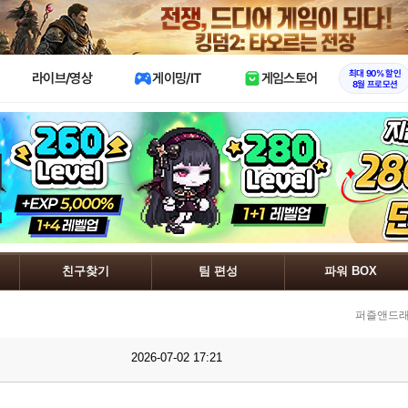
X
최대 90% 할인
라이브/영상
게이밍/IT
게임스토어
8월 프로모션
친구찾기
팀 편성
파워 BOX
퍼즐앤드래
2026-07-02 17:21