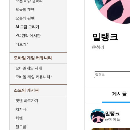
오픈 이슈 갤러리
오늘의 핫벤
오늘의 팟벤
AI 그림 그리기
밀탱크
PC 견적 게시판
더보기
@청끼
모바일 게임 커뮤니티
모바일게임 자게
모바일 게임 커뮤니티
소모임 게시판
게시물
팟벤 바로가기
치지직
밀탱크
차벤
@메이플
걸그룹