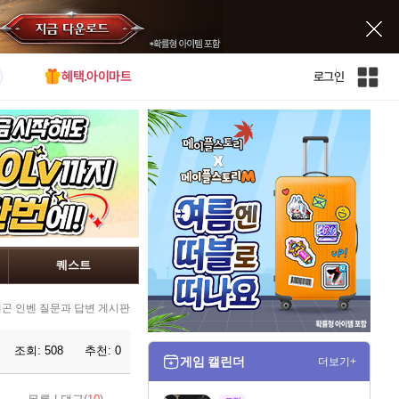
혜택.아이마트
로그인
인
벤
전
체
사
이
트
맵
퀘스트
곤 인벤 질문과 답변 게시판
조회:
508
추천:
0
게임 캘린더
더보기+