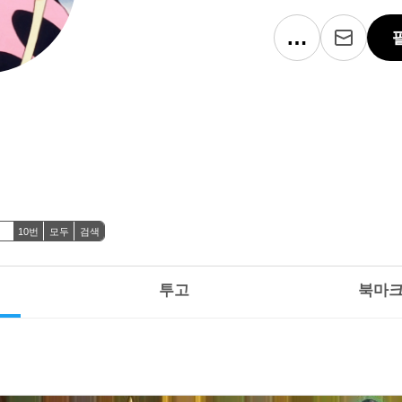
…
10번
모두
검색
투고
북마