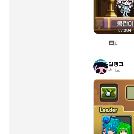
0
밀탱크
@퍼드