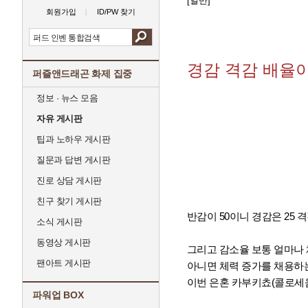
[일반]
회원가입
ID/PW 찾기
경감 격감 배율
퍼즐앤드래곤 화제 집중
정보 · 뉴스 모음
자유 게시판
팁과 노하우 게시판
질문과 답변 게시판
진로 상담 게시판
친구 찾기 게시판
반감이 50이니 경감은 25 
소식 게시판
동영상 게시판
그리고 감소율 보통 얼마나
팬아트 게시판
아니면 체력 증가를 채용하
이번 은혼 카부키쵸(콜로세움
파워업 BOX