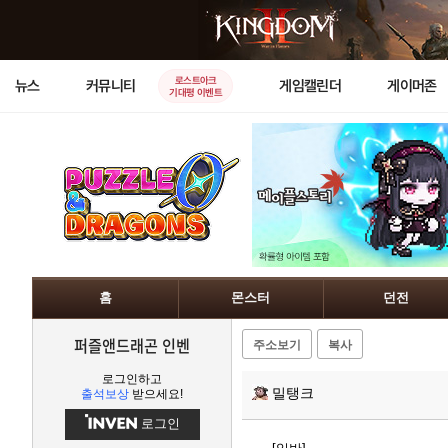
로스트아크
뉴스
커뮤니티
게임캘린더
게이머존
기대평 이벤트
홈
몬스터
던전
퍼즐앤드래곤 인벤
주소보기
복사
로그인하고
밀탱크
출석보상
받으세요!
로그인