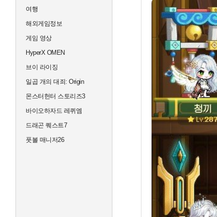
여행
해외게임정보
게임 영상
HyperX OMEN
브이 라이징
일곱 개의 대죄: Origin
몬스터헌터 스토리즈3
바이오하자드 레퀴엠
드래곤 퀘스트7
풋볼 매니저26