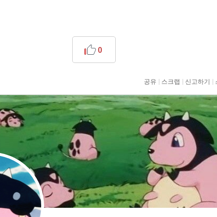
0
공유
스크랩
신고하기