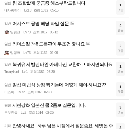
팀 조합할때 궁금증 해소부탁드립니다
일반
1
댓글
내사랑잰이
Lv.13
조회 1032
05-15
어시스트 공명 해당 타입 질문
일반
4
댓글
밀탱크
Lv.73
조회 1017
05-12
리더스킬 7×6 드롭판이 무조건 좋나요
일반
2
댓글
밀탱크
Lv.73
조회 1132
05-09
복귀유저 발렌타인 아테나만 교환하고 빠지면되나요
일반
1
댓글
Trentytrent
Lv.1
조회 1382
03-20
일섭 마법석 상점 튕기는데 어떻게 해야 하나요??
일반
1
댓글
이즈마
Lv.72
조회 1287
02-27
시련강화 일본신 물 2콤보 질문입니다..
던전
3
댓글
무엇인들
Lv.2
조회 1514
02-25
안녕하세요.. 하루 남은 시점에서 질문좀요..세뱃돈 주
기타
3