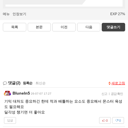
메뉴
인장보기
EXP 27%
목록
본문
이전
다음
댓글쓰기
댓글
(2)
등록순
|
최신순
새로고침
Bluneln5
26-07-07 17:27
신고
|
공감 확인
기믹 대처도 중요하긴 한데 적과 배틀하는 요소도 중요해서 몬스터 육성
도 필요해요
딜각성 챙기면 더 좋아요
답글
0
0