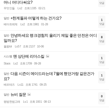
머니 어디다써요?
댓글
무엇인들
Lv.2
조회 1335
02-21
+한계돌파 어떻게 하는 건가요?
일반
1
댓글
베아트레체
Lv.2
조회 1981
01-28
안녕하세요 랭크경험치 올리기 제일 좋은 던전은 어디
일반
8
일까요?
댓글
울움lol
Lv.57
조회 2137
10-06
맨 상단에 리더스킬
시스템
1
댓글
Slaos
Lv.2
조회 1709
09-28
다음 시즌이 메이드라는데 7월에 했던거랑 같은건가
일반
1
요?
댓글
베르테즈
Lv.11
조회 1741
09-25
뉴비 질문
일반
0
댓글
평범한범고래
Lv.1
조회 1931
08-13