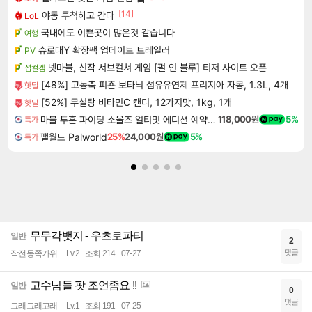
[14]
야동 투척하고 간다
LoL
국내에도 이쁜곳이 많은것 같습니다
여행
슈로대Y 확장팩 업데이트 트레일러
PV
넷마블, 신작 서브컬쳐 게임 [펄 인 블루] 티저 사이트 오픈
섭컬겜
[48%] 고농축 피죤 보타닉 섬유유연제 프리지아 자몽, 1.3L, 4개
핫딜
[52%] 무설탕 비타민C 캔디, 12가지맛, 1kg, 1개
핫딜
마블 투혼 파이팅 소울즈 얼티밋 에디션 예약구매 MARVEL Tokon Fighting Souls Ultimate Edition Pre-Purchase
118,000원
5%
특가
팰월드 Palworld
25%
24,000원
5%
특가
무무각뱃지 - 우츠로파티
일반
2
댓글
작전동쪽가위
Lv.2
조회 214
07-27
고수님들 팟 조언좀요 !!
일반
0
댓글
그래그래고래
Lv.1
조회 191
07-25