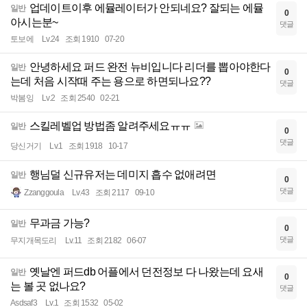
업데이트이후 에뮬레이터가 안되네요? 잘되는 에뮬
일반
0
아시는분~
댓글
토보에
Lv.24
조회 1910
07-20
안녕하세요 퍼드 완전 뉴비입니다 리더를 뽑아야한다
일반
0
는데 처음 시작때 주는 용으로 하면되나요??
댓글
박봄잉
Lv.2
조회 2540
02-21
스킬레벨업 방법좀 알려주세요ㅠㅠ
일반
0
댓글
당신거기
Lv.1
조회 1918
10-17
행님덜 신규유저는 데미지 흡수 없애려면
일반
0
댓글
Zzanggoula
Lv.43
조회 2117
09-10
무과금 가능?
일반
0
댓글
무지개목도리
Lv.11
조회 2182
06-07
옛날엔 퍼드db 어플에서 던전정보 다 나왔는데 요새
일반
0
는 볼 곳 없나요?
댓글
Asdsaf3
Lv.1
조회 1532
05-02