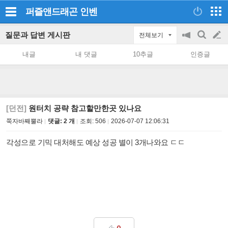
퍼즐앤드래곤
인벤
질문과 답변 게시판
전체보기
공
검
글
지
색
내글
내 댓글
10추글
인증글
on/off
쓰
기
[던전]
원터치 공략 참고할만한곳 있나요
쭉자바째뿔라
댓글: 2 개
조회:
506
2026-07-07 12:06:31
각성으로 기믹 대처해도 예상 성공 별이 3개나와요 ㄷㄷ