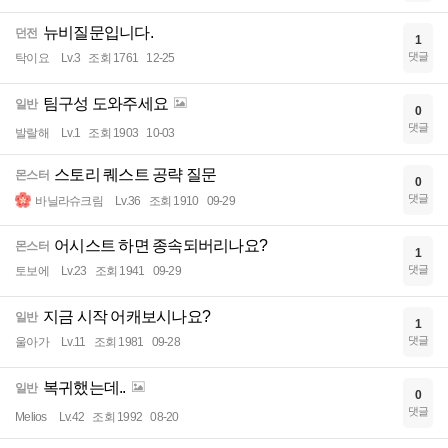
뉴비질문입니다.
던전
1
댓글
탁이요
Lv.3
조회 1761
12-25
팀구성 도와주세요
일반
0
댓글
발랄해
Lv.1
조회 1903
10-03
스토리 퀘스트 공략 질문
몬스터
0
댓글
바닐라슈크림
Lv.36
조회 1910
09-29
어시스트 하면 종속되버리나요?
몬스터
1
댓글
토보에
Lv.23
조회 1941
09-29
지금 시작 어캐보시나요?
일반
1
댓글
울아가
Lv.11
조회 1981
09-28
복귀했는데..
일반
0
댓글
Melios
Lv.42
조회 1992
08-20