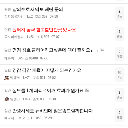
달의수호자 막보 패턴 문의
던전
2
댓글
작전동쪽가위
Lv.2
조회 398
07-10
원터치 공략 참고할만한곳 있나요
던전
2
댓글
쭉자바째뿔라
Lv.54
조회 507
07-07
명경 칭호 클리어하고싶은데 덱이 될까요ㅠㅠ
일반
2
댓글
해총이
Lv.5
조회 488
07-06
경감 격감 배율이 어떻게 되는건가요
일반
10
댓글
밀탱크
Lv.74
조회 511
07-02
실드를 1개 파괴 < 이거 효과가 뭔가요
일반
3
댓글
밀탱크
Lv.74
조회 888
05-30
안녕하세요 뉴비인데 질문좀드릴까합니다..
일반
2
댓글
예디니
Lv.12
조회 1053
05-29