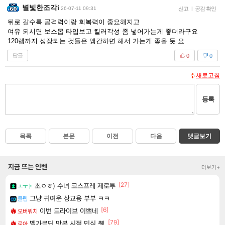
별빛한조각i
26-07-11 09:31
신고
|
공감 확인
뒤로 갈수록 공격력이랑 회복력이 중요해지고
여유 되시면 보스몹 타입보고 킬러각성 좀 넣어가는게 좋더라구요
120렙까지 성장되는 것들은 앵간하면 해서 가는게 좋을 듯 요
답글
0
0
새로고침
등록
목록
본문
이전
다음
댓글보기
지금 뜨는 인벤
더보기+
[27]
초ㅇㅎ) 수녀 코스프레 제로투
ㅗㅜㅑ
그냥 귀여운 상교용 부부 ㅋㅋ
클립
[6]
이번 드라이브 이쁘네
오버워치
[79]
벨가르딘 맛본 시점 민심 췤
로아