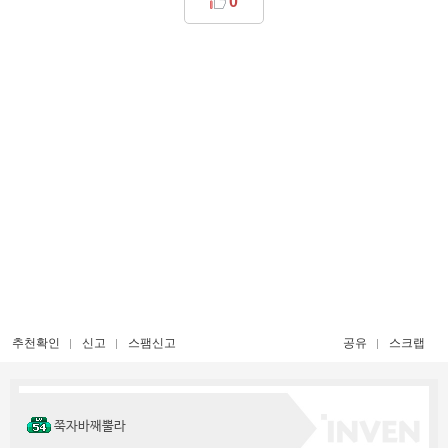
0
추천확인
신고
스팸신고
공유
스크랩
쭉자바째뿔라