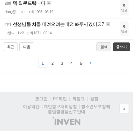
덱 질문드립니다
일반
0
댓글
Hong준
Lv.1
조회 1935
08-19
선생님들 차콜 데려오려는데요 봐주시겠어요?
기타
0
댓글
그랑나
Lv.2
조회 1871
08-14
최근
다음
검색
글쓰기
1
2
3
4
5
로그인
PC화면
퀵링크
설정
청소년보호정책
이용약관
개인정보처리방침
▲
불법촬영물신고안내
(주)
인
벤