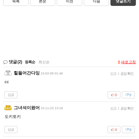
목록
본문
이전
다음
댓글쓰기
댓글
(2)
등록순
|
최신순
새로고침
힐들어간다잉
23-02-08 01:46
신고
|
공감 확인
cc
답글
0
0
그녀석이왔어
23-11-23 13:18
신고
|
공감 확인
도키토키
답글
0
0