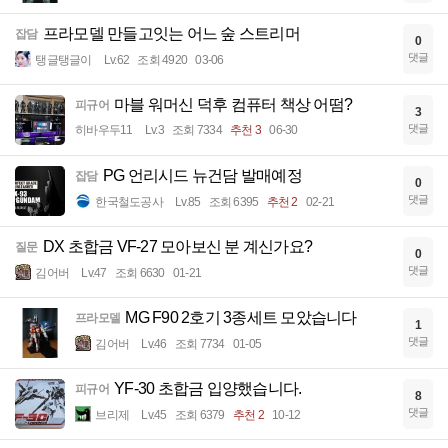
프라모델 만들고잇는 어느 숲 스트리머
잡담
0
댓글
탱글탱글이
Lv.62
조회 4920
03-06
마블 워머신 덕후 컴퓨터 책상 어떰?
피규어
3
댓글
히바우두11
Lv.3
조회 7334
추천 3
06-30
PG 언리시드 뉴건담 발매예정
잡담
0
댓글
한국철도공사
Lv.85
조회 6395
추천 2
02-21
DX 초합금 VF-27 모아보신 분 계신가요?
질문
0
댓글
김어버
Lv.47
조회 6630
01-21
MG F90 2호기 3종세트 모았습니다
프라모델
1
댓글
김어버
Lv.46
조회 7734
01-05
YF-30 초합금 입양했습니다.
피규어
8
댓글
브리제
Lv.45
조회 6379
추천 2
10-12