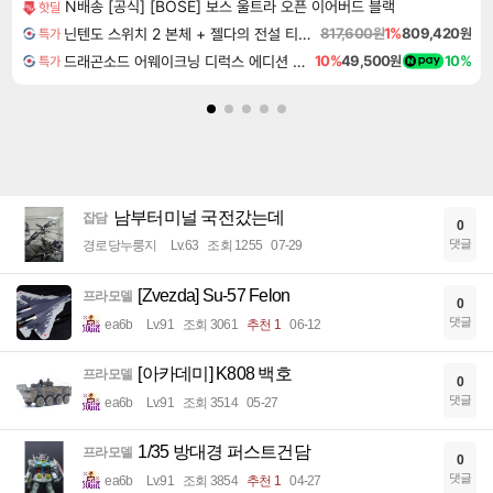
N배송 [공식] [BOSE] 보스 울트라 오픈 이어버드 블랙
핫딜
닌텐도 스위치 2 본체 + 젤다의 전설 티어스 오브 더 킹덤 닌텐도 스위치 2 에디션 + 젤다의 전설 브레스 오브 더 와일드 닌텐도 스위치 2 에디션 번들
817,600원
1%
809,420원
특가
드래곤소드 어웨이크닝 디럭스 에디션 DragonSword Awakening Deluxe Edition
10%
49,500원
10%
특가
남부터미널 국전갔는데
잡담
0
댓글
경로당누룽지
Lv.63
조회 1255
07-29
[Zvezda] Su-57 Felon
프라모델
0
댓글
ea6b
Lv.91
조회 3061
추천 1
06-12
[아카데미] K808 백호
프라모델
0
댓글
ea6b
Lv.91
조회 3514
05-27
1/35 방대경 퍼스트건담
프라모델
0
댓글
ea6b
Lv.91
조회 3854
추천 1
04-27