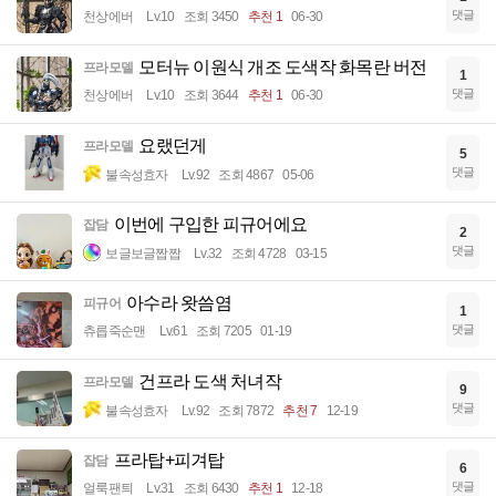
댓글
천상에버
Lv.10
조회 3450
추천 1
06-30
모터뉴 이원식 개조 도색작 화목란 버전
프라모델
1
댓글
천상에버
Lv.10
조회 3644
추천 1
06-30
요랬던게
프라모델
5
댓글
불속성효자
Lv.92
조회 4867
05-06
이번에 구입한 피규어에요
잡담
2
댓글
보글보글짭짭
Lv.32
조회 4728
03-15
아수라 왓씀염
피규어
1
댓글
츄릅죽순맨
Lv.61
조회 7205
01-19
건프라 도색 처녀작
프라모델
9
댓글
불속성효자
Lv.92
조회 7872
추천 7
12-19
프라탑+피겨탑
잡담
6
댓글
얼룩팬틔
Lv.31
조회 6430
추천 1
12-18