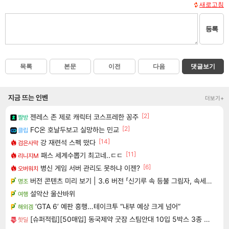
새로고침
등록
목록
본문
이전
다음
댓글보기
지금 뜨는 인벤
더보기+
[2]
젠레스 존 제로 캐릭터 코스프레한 꽁주
짤방
[2]
FC온 호날두보고 실망하는 민교
클립
[14]
강 재련석 스펙 떴다
검은사막
[11]
패스 세계수뽑기 최고네..ㄷㄷ
리니지M
[6]
병신 게임 서버 관리도 못하냐 이젠?
오버워치
버전 콘텐츠 미리 보기 | 3.6 버전 「신기루 속 등불 그림자, 속세에 깃든 검의 결심」이 8월 20일에 업데이트됩니다!
명조
설악산 울산바위
여행
‘GTA 6’ 예판 흥행…테이크투 “내부 예상 크게 넘어”
해외겜
[슈퍼적립][50매입] 동국제약 굿잠 스팀안대 10입 5박스 3종 택1 / 수면 온열안대 눈찜질안대 발열 일회용 아이마스크
핫딜