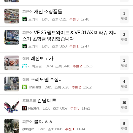
개인 소장품들
피규어
1
댓글
브리제
Lv.43
조회 6521
추천 3
12-18
VF-25 월드와이드 & VF-31 AX 미라쥬 지너
피규어
3
스기 초합금 영입했습니다
댓글
브리제
Lv.43
조회 5850
추천 1
12-17
레진보고가
잡담
1
댓글
리아트린
Lv.74
조회 6448
추천 2
12-15
프리모델 수집..
잡담
4
댓글
Thailand
Lv.85
조회 5828
추천 2
12-12
건담 데루
프라모델
10
댓글
Natalya
Lv.36
조회 6057
추천 3
11-22
블쟈 ㅎㅎ
피규어
5
댓글
gfdsgjkh
Lv.45
조회 6096
추천 1
11-14