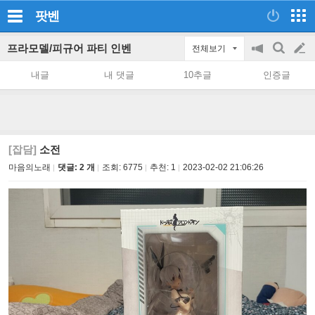
팟벤
프라모델/피규어 파티 인벤
전체보기
공
검
글
지
색
내글
내 댓글
10추글
인증글
on/off
쓰
기
[잡담]
소전
마음의노래
댓글: 2 개
조회:
6775
추천:
1
2023-02-02 21:06:26