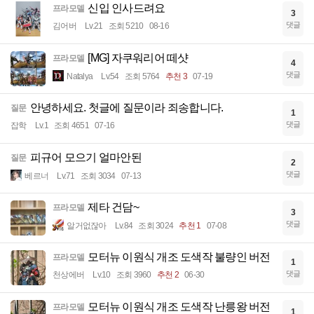
신입 인사드려요
프라모델
3
댓글
김어버
Lv.21
조회 5210
08-16
[MG] 자쿠워리어 떼샷
프라모델
4
댓글
Natalya
Lv.54
조회 5764
추천 3
07-19
안녕하세요. 첫글에 질문이라 죄송합니다.
질문
1
댓글
잡학
Lv.1
조회 4651
07-16
피규어 모으기 얼마안된
질문
2
댓글
베르너
Lv.71
조회 3034
07-13
제타 건담~
프라모델
3
댓글
알거없잖아
Lv.84
조회 3024
추천 1
07-08
모터뉴 이원식 개조 도색작 불량인 버전
프라모델
1
댓글
천상에버
Lv.10
조회 3960
추천 2
06-30
모터뉴 이원식 개조 도색작 난릉왕 버전
프라모델
1