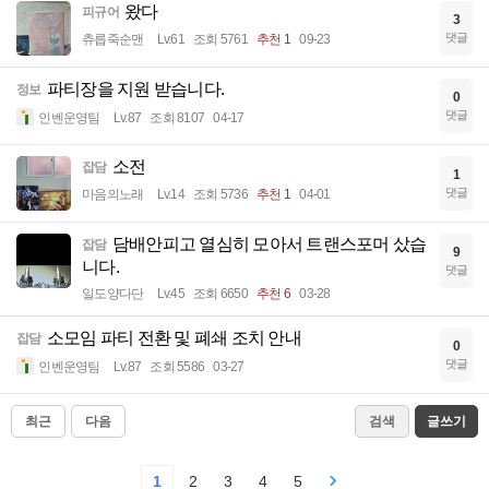
왔다
피규어
3
댓글
츄릅죽순맨
Lv.61
조회 5761
추천 1
09-23
파티장을 지원 받습니다.
정보
0
댓글
인벤운영팀
Lv.87
조회 8107
04-17
소전
잡담
1
댓글
마음의노래
Lv.14
조회 5736
추천 1
04-01
담배안피고 열심히 모아서 트랜스포머 샀습
잡담
9
니다.
댓글
일도양다단
Lv.45
조회 6650
추천 6
03-28
소모임 파티 전환 및 폐쇄 조치 안내
잡담
0
댓글
인벤운영팀
Lv.87
조회 5586
03-27
최근
다음
검색
글쓰기
1
2
3
4
5