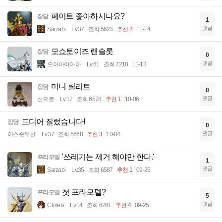
페이트 좋아하시나요?
잡담
1
댓글
Sarzabi
Lv.37
조회 5623
추천 2
11-14
모쇼토이즈 랜슬롯
잡담
0
댓글
으아아아아아
Lv.61
조회 7210
11-13
미니 릴리트
잡담
0
댓글
산으로
Lv.17
조회 6578
추천 1
10-06
드디어 질렀습니다!
잡담
0
댓글
아스준무천
Lv.37
조회 5668
추천 3
10-04
'쓰레기는 제거 해야만 한다.'
프라모델
1
댓글
Sarzabi
Lv.35
조회 6587
추천 1
09-25
첫 프라모델?
프라모델
5
댓글
Clorets
Lv.14
조회 6261
추천 4
09-25