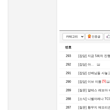
인증글
번호
293
[잡담]
지금 5회차 진
292
[잡담]
아...
291
[잡담]
선배님들 사놓고
[5]
290
[잡담]
이브 이쁨
289
[질문]
알테스 레보아 
288
[소식]
니벨아레나 TC
287
[질문]
황무지 메모리