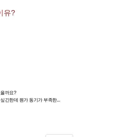
이유?
있을까요?
싶긴한데 뭔가 동기가 부족한...