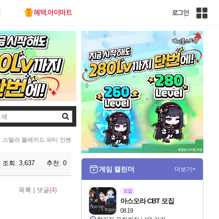
혜택.아이마트
로그인
인
벤
전
체
사
이
트
맵
검
색
스텔라 블레이드 파티 인벤
조회:
3,637
추천:
0
게임 캘린더
더보기+
목록
|
댓글(
4
)
모집
아스오라 CBT 모집
08.19