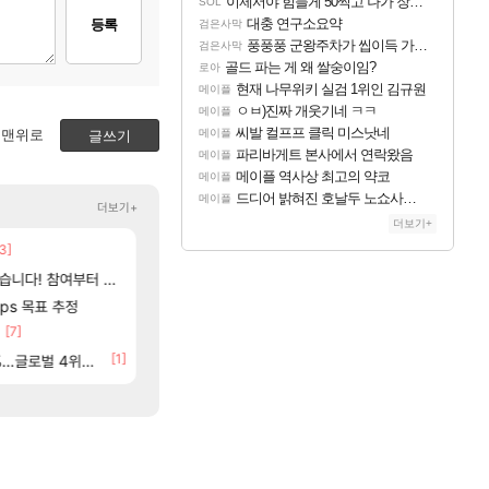
이제서야 힘들게 50찍고 나가 장궁 받았는데...
SOL
대충 연구소요약
등록
검은사막
풍풍풍 군왕주차가 씹이득 가성비라고 ????
검은사막
골드 파는 게 왜 쌀숭이임?
로아
현재 나무위키 실검 1위인 김규원
메이플
ㅇㅂ)진짜 개웃기네 ㅋㅋ
메이플
씨발 컬프프 클릭 미스낫네
맨위로
메이플
글쓰기
파리바게트 본사에서 연락왔음
메이플
메이플 역사상 최고의 약코
메이플
드디어 밝혀진 호날두 노쇼사건의 진실 ㅁㅊㄷㄷㄷㄷ
메이플
더보기+
더보기+
3]
[1]
[48]
받았는데...
AI발 원가 압박, 메인보드값 오르나
ㅇㅂ)진짜 개웃기네 ㅋㅋ
해외겜
메이플
[117]
여부터 추첨까지????
메모리 3사, 2027년 생산분 완판?
씨발 컬프프 클릭 미스낫네
해외겜
메이플
[9]
[132]
fps 목표 추정
라고 ????
파리바게트 본사에서 연락왔음
아사쿠라 마이 성우 정보 및 주요 필모
아스오라
메이플
[7]
[45]
메이플 역사상 최고의 약코
아스오라 성우 정보 및 출연작 모음
아스오라
메이플
[84]
[1]
글로벌 4위로 부상
드디어 밝혀진 호날두 노쇼사건의 진실 ㅁㅊㄷㄷ
아키츠 아키나 성우 정보 및 주요 필모
아스오라
메이플