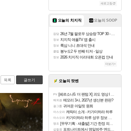
새로고침
오늘의 치지직
오늘의 SOOP
26년 7월 팔로우 상승량 TOP 30 - 월간 치지직
잡담
치지직 애플TV 앱 출시
정보
룩삼 니니 초대석 안내
정보
봉누도2 두 번째 티저 - 일상
클립
2026 치지직 이리대회 오픈컵 안내
정보
더보기+
목록
글쓰기
오늘의 팟벤
[페르소나5: 더 팬텀 X] 괴도 영상 l 타카마키 안·댄싱 스타
PV
메모리 3사, 2027년 생산분 완판?
해외겜
귀여운 아일릿 원희
걸그룹
캐릭터 소개 - 카가미하라 하루
아스오라
카가미하라 하루 성우 정보 및 주요 필모
아스오라
[무무기획 · 새출발] 기간 한정 의뢰 이벤트
명조
포트나이트에서 명일방주 엔드필드 [펠리카] 판매 예정
섭컬겜