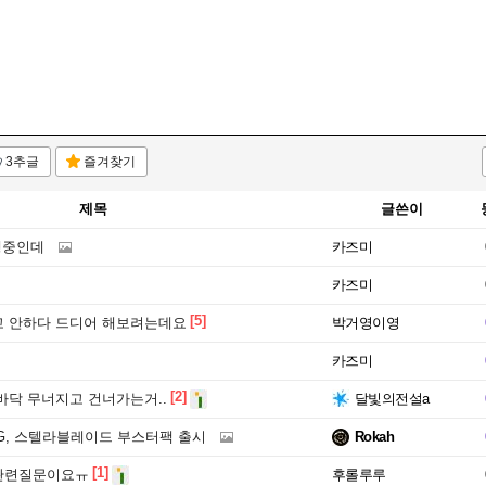
3추글
즐겨찾기
제목
글쓴이
행중인데
카즈미
카즈미
[5]
 안하다 드디어 해보려는데요
박거영이영
카즈미
[2]
바닥 무너지고 건너가는거..
달빛의전설a
G, 스텔라블레이드 부스터팩 출시
Rokah
[1]
관련질문이요ㅠ
후롤루루