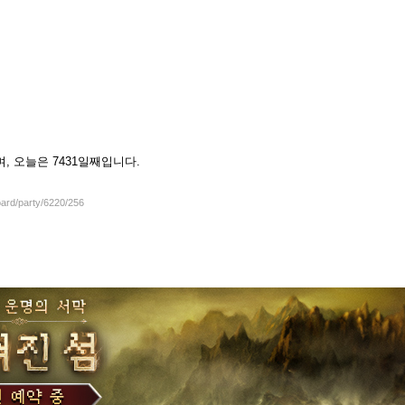
셨으며, 오늘은 7431일째입니다.
oard/party/6220/256