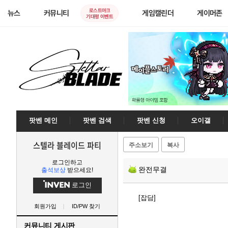
로스트아크
뉴스
커뮤니티
게임캘린더
게이머존
기대평 이벤트
팟벤 메인
팟벤 검색
팟벤 신청
오이갤
스텔라 블레이드 파티
주소보기
복사
로그인하고
완전무결
출석보상
받으세요!
로그인
[잡담]
회원가입
ID/PW 찾기
커뮤니티 게시판