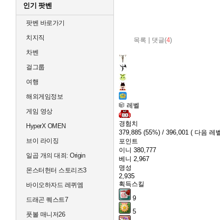
인기 팟벤
팟벤 바로가기
치지직
목록
|
댓글(
4
)
차벤
걸그룹
여행
해외게임정보
레벨
게임 영상
경험치
HyperX OMEN
379,885
(55%)
/ 396,001
( 다음 레벨
브이 라이징
포인트
이니
380,777
일곱 개의 대죄: Origin
베니
2,967
명성
몬스터헌터 스토리즈3
2,935
획득스킬
바이오하자드 레퀴엠
9
드래곤 퀘스트7
5
풋볼 매니저26