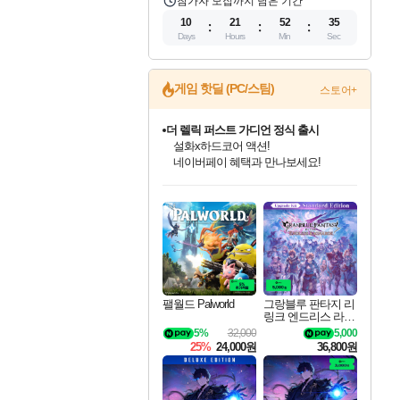
참가자 모집까지 남은 기간
10
21
52
34
Days
Hours
Min
Sec
게임 핫딜 (PC/스팀)
스토어+
더 렐릭 퍼스트 가디언 정식 출시
설화x하드코어 액션!
네이버페이 혜택과 만나보세요!
인벤게임즈 8월 특별 할인!
드래곤소드: 어웨이크닝 입점!
문명 7 특별 할인!
마블 투혼 파이팅 소울즈 정식출시!
귀무자: 검의 길 예약 판매 중!
비스트 오브 리인카네이션 정식 출시!
커세어 코브 출시 기념 할인!
베데스다 40주년 기념 할인 중!
캡콤 프렌차이즈 할인 진행 중!
캡콤 일부 상품 상시 할인
스타워즈 은하계 레이서
로블록스 기프트 카드 공식 입점
인기 퍼블리셔 모음!
스팀으로 만나는 드래곤소드!
조선&고려 DLC 출시 예정
마블 히어로 총 출동&화려한 격투!
10% 할인과
게임프릭 신작 IP
해적'섬'을 발전시키자!
베데스다의 명작들을
몬헌, 바하 등 인기 IP를
몬헌 와일즈 & 드래곤즈 도그마2
인벤게임즈에서 10% 추가 적립
Robux를 가장 안전하고
최대 90% 할인가를 만나보세요!
네이버혜택과 함께 만나보세요!
50%할인&추가 적립까지!
네이버 포인트 혜택까지!
이니&베니 혜택까지!
네이버 혜택가와 함께 예약하세요!
할인&네이버혜택으로 만나보세요!
40주년 프로모션으로 만나보세요!
할인가에 만나보세요!
일부 에디션 상시 할인!
혜택으로 예약 판매 중
편안하게 충전하세요
팰월드 Palworld
그랑블루 판타지 리
링크 엔드리스 라그
나로크 업그레이드
5%
32,000
5,000
킷 Granblue Fantasy
25%
24,000원
36,800원
Relink Endless Ragn
arok Upgrade Kit DL
C