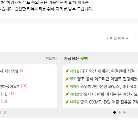
이전페이지
지금 뜨는
팟벤
더보기+
[6]
[
0개) - 귀환한 영혼 도전과제
지 새단장!!
이제서야 힘들게 50찍고 나가 장궁 
FF7 외전 세계관, 완결편에 집결
해외겜
SOL
[5]
. (feat. 리아)
명조 공식 이모티콘 이벤트 진행해봤습니다! 참
대충 연구소요약
명조
검은사막
[16]
 안하셨어요?
아이템 획득 위치 공략 (89개)
스위치2판 ‘몬헌 와일즈’, 30~40
풍풍풍 군왕주차가 씹이득 가성비
해외겜
검은사막
[16]
[196]
정보 및 주요 필모
니다.
골드 파는 게 왜 쌀숭이임?
혹시 이 만화 아시는 분 계신가요
애니클립
로아
[16]
 예고편 공개 예정
중국 CXMT, D램 매출 점유율 7%…
현재 나무위키 실검 1위인 김규원
해외겜
메이플