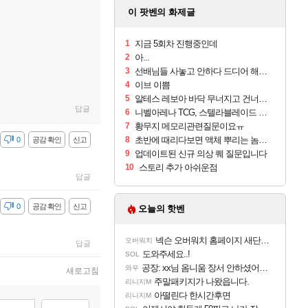
이 팟벤의 화제글
1
지금 5회차 진행중인데
2
아...
3
선배님들 사놓고 안하다 드디어 해보려는데요
4
이브 이쁨
5
알테스 레보아 바닥 무너지고 건너가는거..
답글
6
니벨아레나 TCG, 스텔라블레이드 부스터팩 출시
7
황무지 메모리관련질문이요ㅠ
8
초반에 때리다보면 액체 뿌리는 놈들 어떻게 피하죠?
감
0
공감 확인
신고
9
업데이트된 신규 의상 퀘 질문입니다
10
스토리 추가 아쉬운점
답글
감
0
공감 확인
신고
오늘의 핫벤
넥슨 오버워치 홈페이지 새단장!!
오버워치
답글
도와주세요..!
SOL
공장: xx님 옴니움 장서 안하셨어요?
와우
새로고침
주말패키지가 나왔읍니다.
리니지M
아떨린다 한시간후면
리니지M