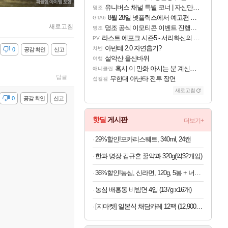
유니버스 채널 특별 코너 | 자신만의 스타일
명조
8월 28일 넷플릭스에서 예고편 공개 예정
GTA6
새로고침
명조 공식 이모티콘 이벤트 진행해봤습니다! 참여부터 추첨까지????
명조
라스트 에포크 시즌5 - 서리화신의 분노 티저
PV
아반테 2.0 자연흡기?
차벤
감
0
공감 확인
신고
설악산 울산바위
여행
혹시 이 만화 아시는 분 계신가요
애니클립
답글
무한대 아난타 전투 장면
섭컬겜
새로고침
감
0
공감 확인
신고
핫딜
게시판
더보기+
29%할인!포카리스웨트, 340ml, 24캔
한과 명장 김규흔 꿀약과 320g(약32개입)
36%할인!농심, 신라면, 120g, 5봉 + 너구리, 120g, 5봉 + 짜파게티, 140g, 5봉 + 오징어짬뽕, 124g, 5봉
농심 배홍동 비빔면 4입 (137g x16개)
[지마켓] 일본식 채담카레 12팩 (12,900원/무료)