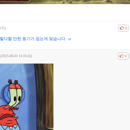
9:51)
공감
비공
0
렇다할 만한 동기가 없는게 맞습니다. ㅠ
(2025-08-01 14:18:43)
공감
비공
0