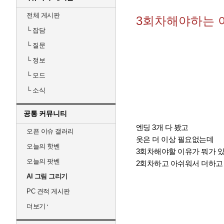
전체 게시판
3회차해야하는 
└
잡담
└
질문
└
정보
└
모드
└
소식
공통 커뮤니티
엔딩 3개 다 봤고
오픈 이슈 갤러리
옷은 더 이상 필요없는데
오늘의 핫벤
3회차해야할 이유가 뭐가 
오늘의 팟벤
2회차하고 아쉬워서 더하고 
AI 그림 그리기
PC 견적 게시판
더보기