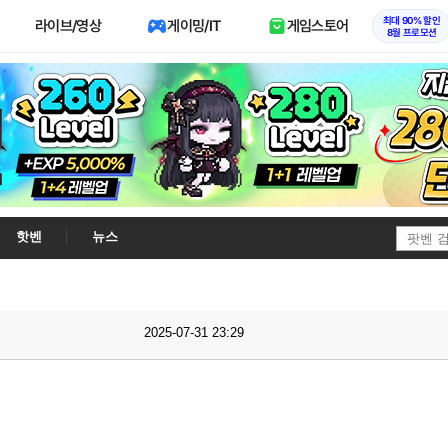
최대 90% 할인
라이브/영상
게이밍/IT
게임스토어
8월 프로모션
핫벤
뉴스
2025-07-31 23:29