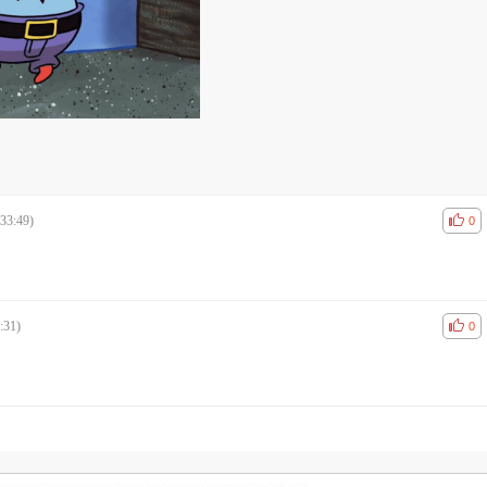
33:49)
공감
비공
0
:31)
공감
비공
0