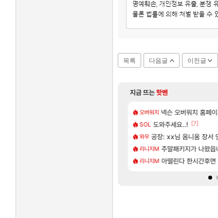
목록
다음글
이전글
지금 뜨는
핫벤
[48]
압박, 메인보드값 오르나
개웃기네 ㅋㅋ
모든 성소 위치 공략 (4
넥슨 오버워치 홈페이
비스트
오버워치
[117]
[7]
2027년 생산분 완판?
 클릭 미스낫네
도와주세요..!
프롤로그 테스트를 마치고.
리밋제로
SOL
[132]
본사에서 연락왔음
이 성우 정보 및 주요 필모
공장: xx님 옴니움 장서
모든 바우에라 업그레이드 
비스트
와우
[45]
상 최고의 약코
우 정보 및 출연작 모음
카가미하라 하루 성우 
주말패키지가 나왔읍
아스오라
리니지M
[81]
 호날두 노쇼사건의 진실 ㅁㅊㄷㄷㄷㄷ
나 성우 정보 및 주요 필모
8월 28일 넷플릭스에서
아떨린다 한시간후면
GTA6
리니지M