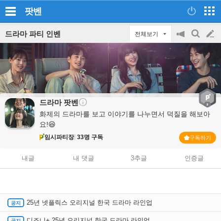
팟벤
드라마 파티 인벤
전체보기
공
검
글
지
색
on/off
쓰
기
드라마
팟벤
화제의 드라마를 보고 이야기를 나누면서 덕질을 해보아
요!😆
임시파티장
33명 구독
구독하기
내글
내 댓글
3추글
인증글
25년 넷플릭스 오리지널 한국 드라마 라인업
디즈니+ 25년 오리지널 한국 드라마 라인업