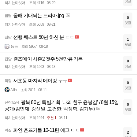
댓글
리치는마싯어
조회 4716
08-29
올해 기대되는 드라마.jpg
잡담
0
댓글
리치는마싯어
조회 5059
08-21
선행 퀘스트 50년 하신 분 ㄷㄷ
잡담
1
댓글
눔눙
조회 5957
08-18
웬즈데이 시즌2 첫주 5천만뷰 기록
잡담
0
댓글
리치는마싯어
조회 1963
08-13
서초동 마지막 메이킹 ㅜㅜ
덕질
0
댓글
Aliin
조회 2011
08-11
광복 80년 특별기획 ‘나의 친구 윤봉길’ / 8월 15일
신작/소식
0
공개(김민재, 강신일, 고건한, 박정학, 김기두)
댓글
리치는마싯어
조회 1944
추천 1
08-11
파인:촌뜨기들 10-11편 예고 ㄷㄷ
덕질
2