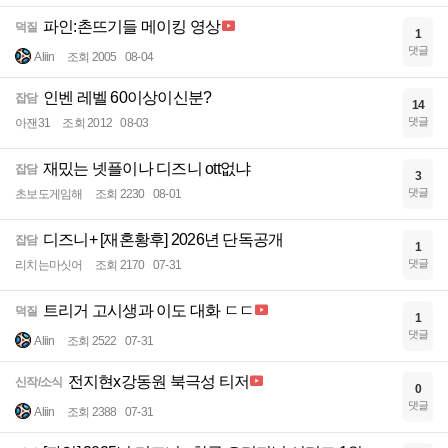
파인:촌뜨기들 메이킹 영상
덕질
1
댓글
Aliin
조회 2005
08-04
인벤 레벨 60이상이신분?
잡담
14
댓글
아잰31
조회 2012
08-03
재밌는 넷플이나 디즈니 ott없냐
잡담
3
댓글
초보도게임해
조회 2230
08-01
디즈니+ [재혼황후] 2026년 단독공개
잡담
1
댓글
리치는마싯어
조회 2170
07-31
트리거 고시생과 이도 대화 ㄷㄷ
덕질
1
댓글
Aliin
조회 2522
07-31
전지현x강동원 북극성 티저
신작/소식
0
댓글
Aliin
조회 2388
07-31