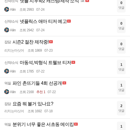
넷플 지우학2 캐스팅/제작 소식
신작/소식
0
댓글
Aliin
조회 2993
07-24
넷플릭스 애마 티저 예고
신작/소식
0
댓글
Aliin
조회 2942
07-24
시즌2 절찬 제작중!
잡담
0
댓글
리치는마싯어
조회 1869
07-23
마동석,박형식 트웰브 티저
신작/소식
1
댓글
Aliin
조회 1785
07-22
파인 촌뜨기들 4회 선공개
덕질
1
댓글
Aliin
조회 2168
추천 1
07-22
요즘 뭐 볼거 있나요?
잡담
2
댓글
리치는마싯어
조회 1692
07-18
분위기 너무 좋은 서초동 메이킹
덕질
1