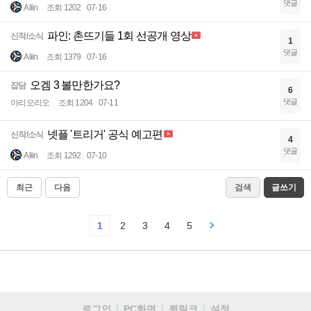
댓글
Aliin
조회 1202
07-16
파인: 촌뜨기들 1회 선공개 영상
신작/소식
1
댓글
Aliin
조회 1379
07-16
오겜 3 볼만한가요?
잡담
6
댓글
아리오리오
조회 1204
07-11
넷플 '트리거' 공식 예고편
신작/소식
4
댓글
Aliin
조회 1292
07-10
최근
다음
검색
글쓰기
1
2
3
4
5
로그인
PC화면
퀵링크
설정