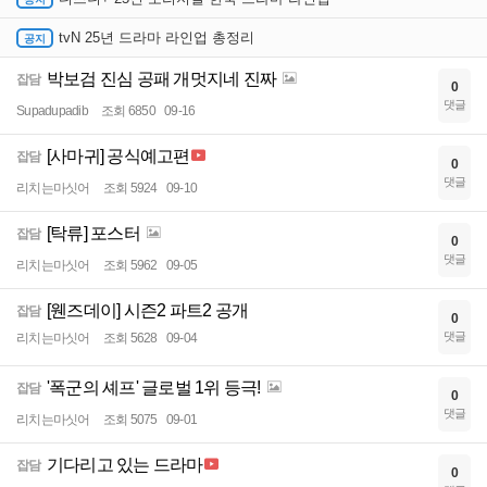
tvN 25년 드라마 라인업 총정리
박보검 진심 공패 개멋지네 진짜
잡담
0
댓글
Supadupadib
조회 6850
09-16
[사마귀] 공식예고편
잡담
0
댓글
리치는마싯어
조회 5924
09-10
[탁류] 포스터
잡담
0
댓글
리치는마싯어
조회 5962
09-05
[웬즈데이] 시즌2 파트2 공개
잡담
0
댓글
리치는마싯어
조회 5628
09-04
'폭군의 셰프' 글로벌 1위 등극!
잡담
0
댓글
리치는마싯어
조회 5075
09-01
기다리고 있는 드라마
잡담
0