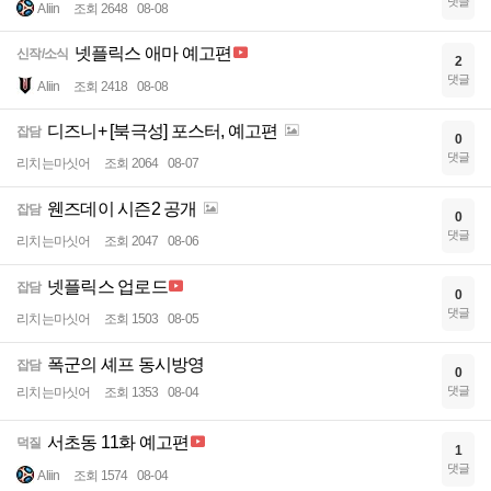
댓글
Aliin
조회 2648
08-08
넷플릭스 애마 예고편
신작/소식
2
댓글
Aliin
조회 2418
08-08
디즈니+ [북극성] 포스터, 예고편
잡담
0
댓글
리치는마싯어
조회 2064
08-07
웬즈데이 시즌2 공개
잡담
0
댓글
리치는마싯어
조회 2047
08-06
넷플릭스 업로드
잡담
0
댓글
리치는마싯어
조회 1503
08-05
폭군의 셰프 동시방영
잡담
0
댓글
리치는마싯어
조회 1353
08-04
서초동 11화 예고편
덕질
1
댓글
Aliin
조회 1574
08-04