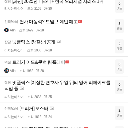
[파인] 2025년 디즈니+ 한국 오리지널 시리즈 1위
잡담
0
댓글
리치는마싯어
조회 2169
07-30
천사 마동석? 트웰브 메인 예고
신작/소식
3
댓글
Aliin
조회 2699
07-28
넷플릭스 [장길산] 공개
잡담
2
댓글
리치는마싯어
조회 2968
07-28
트리거 이도&문백 팀플레이
덕질
0
댓글
Aliin
조회 1962
07-28
넷플릭스 [이상한 변호사 우영우]의 영어 리메이크를
잡담
0
작업 중
댓글
리치는마싯어
조회 2638
07-25
[트리거] 포스터
신작/소식
2
댓글
리치는마싯어
조회 1812
07-24