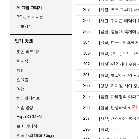
AI 그림 그리기
307
[사진]
백옥 피부가 ㄹ
PC 견적 게시판
306
[사진]
귀여운 매력이 
더보기
305
[움짤]
충남대 축제에 
인기 팟벤
304
[움짤]
한국시리즈에서만 
팟벤 바로가기
303
[움짤]
(ㅎㅂ) ㄷㄷ 대만
치지직
302
[사진]
V12 기아 우승 
차벤
301
[움짤]
뱃살까지 넘 귀
걸그룹
300
[영상]
하지원 치어 충
여행
299
[움짤]
다혜찡의 아파트
해외게임정보
[2]
게임 영상
298
[잡담]
안녕하세요
HyperX OMEN
297
[사진]
겸직하는 홍콩의 아
브이 라이징
296
[움짤]
ㅋㅋㅋㅋㅋㅋㅋ
일곱 개의 대죄: Origin