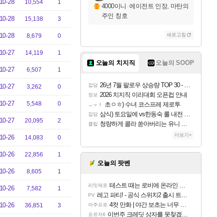
10-28
10,554
1
4000이니
·
에이전트 인장, 마탄의
주인 칭호
10-28
15,138
3
10-28
새로고침
8,679
0
10-27
14,119
1
오늘의 치지직
오늘의 SOOP
10-27
6,507
1
26년 7월 팔로우 상승량 TOP 30 - 월간 치지직
잡담
10-27
3,262
0
2026 치지직 이리대회 오픈컵 안내
정보
10-27
5,548
0
초ㅇㅎ) 수녀 코스프레 제로투
ㅗㅜㅑ
삼식) 토요일에 vs한동숙 롤 내전 예정
잡담
10-27
20,095
2
청량하게 콜라 쏟아버리는 유니 ㅋㅋㅋ
클립
더보기+
10-26
14,083
0
10-26
22,856
1
오늘의 팟벤
10-26
8,605
1
테스트 때는 로비에 온라인 기능이 있는데
리밋제로
10-26
7,582
1
레고 파티! - 공식 스위치2 출시 트레일러
PV
4컷 만화 | 야간 보초는 너무 힘들어
10-26
36,851
3
아주프로
이번주 크레딧 상자를 못찾겠어요
포르자6