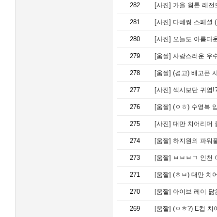
282
[사진]
가을 웜톤 레전드
281
[사진]
다혜찡 스페셜 (
280
[사진]
오늘도 아름다운
279
[움짤]
사랑스러운 우
278
[움짤]
(경고) 배고픈 
277
[사진]
섹시보단 귀염!
276
[움짤]
(ㅇㅎ) 수영복 
275
[사진]
대만 치어리더 클
274
[움짤]
하지원의 파워풀
273
[움짤]
ㅂㅂㅂㄱ 인천 
271
[움짤]
(ㅎㅂ) 대만 치
270
[움짤]
아이브 레이 닮
269
[움짤]
(ㅇㅎ?) E컵 