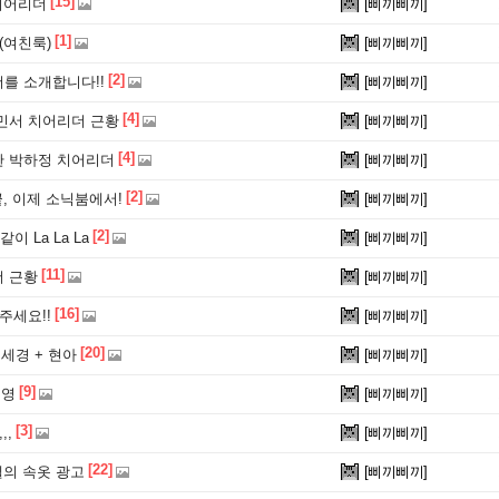
[15]
치어리더
[삐끼삐끼]
[1]
(여친룩)
[삐끼삐끼]
[2]
를 소개합니다!!
[삐끼삐끼]
[4]
민서 치어리더 근황
[삐끼삐끼]
[4]
 박하정 치어리더
[삐끼삐끼]
[2]
끝, 이제 소닉붐에서!
[삐끼삐끼]
[2]
이 La La La
[삐끼삐끼]
[11]
 근황
[삐끼삐끼]
[16]
주세요!!
[삐끼삐끼]
[20]
신세경 + 현아
[삐끼삐끼]
[9]
채영
[삐끼삐끼]
[3]
,,
[삐끼삐끼]
[22]
델의 속옷 광고
[삐끼삐끼]