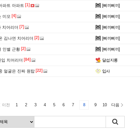
[1]
아파트 아파트
[삐끼삐끼]
[4]
 미모
[삐끼삐끼]
[7]
나 치어리더
[삐끼삐끼]
[2]
온 김나연 치어리더
[삐끼삐끼]
[2]
 인별 근황
[삐끼삐끼]
[84]
 신입 치어리더
달섭지롱
[22]
중 얼굴은 진짜 원탑
입사
이전
1
2
3
4
5
6
7
8
9
10
다음