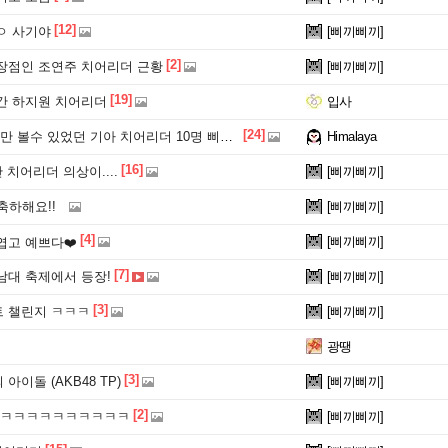
[12]
ㅇ 사기야
[삐끼삐끼]
[2]
장점인 조연주 치어리더 근황
[삐끼삐끼]
[19]
간 하지원 치어리더
입사
[24]
볼수 있었던 기아 치어리더 10명 삐끼삐끼
Himalaya
[16]
 치어리더 의상이....
[삐끼삐끼]
축하해요!!
[삐끼삐끼]
[4]
[삐끼삐끼]
엽고 예쁘다❤️
[7]
남대 축제에서 등장!
[삐끼삐끼]
[3]
 챌린지 ㅋㅋㅋ
[삐끼삐끼]
광땡
[3]
이돌 (AKB48 TP)
[삐끼삐끼]
[2]
ㅋㅋㅋㅋㅋㅋㅋㅋㅋㅋ
[삐끼삐끼]