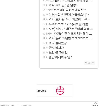
15시즌... 작정하고 시원하게 썰어보라고 만든시즌인 듯
디아4
ㅇㅂ) 로사단 1관 딜량!
로아
전분 얌비얌버전 내림차순
검은사막
여러분 2년반만에 퍼클했습니다
로아
ㅇㅂ) 로사단: 아니 퍼클팟 너무 심하네 예의가 없어(?)
로아
우주최초 보스가 낙사하는 게임
로아
ㅇㅂ) 실시간 갱쥰 전투머리 염색 ㅋㅋㅋㅋㅋㅋㅋㅋㅋㅋㅋㅋㅋ
로아
(추가) 이건 어떻게 해석해야 되나
검은사막
ㅇㅂ) 쫀지 채팅창 ㅋㅋㅋㅋㅋㅋㅋㅋㅋㅋㅋ
로아
와 퍼클나왔당
로아
쫀지 실시간
로아
노말 클 45분컷
로아
완갑 이새끼 뭐임?
로아
더보기+