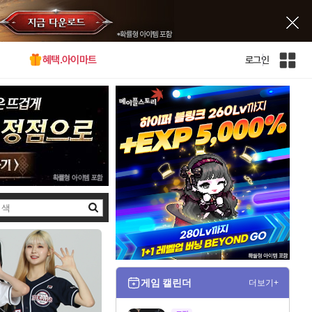
혜택.아이마트
로그인
인
벤
전
체
사
이
트
맵
검
색
게임 캘린더
더보기+