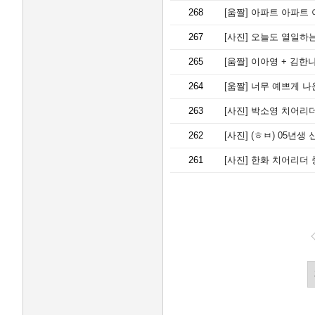
268
[움짤]
아파트 아파트 
267
[사진]
오늘도 열일하는
265
[움짤]
이아영 + 김한
264
[움짤]
너무 예쁘게 나
263
[사진]
박소영 치어리더
262
[사진]
(ㅎㅂ) 05년생
261
[사진]
한화 치어리더 