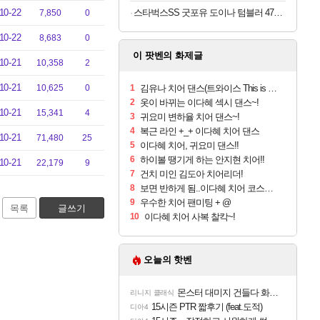
10-22
스타벅스SS 굿포유 도이나 텀블러 473ml 핑크
7,850
0
10-22
8,683
0
이 팟벤의 화제글
10-21
10,358
2
10-21
10,625
0
1
김유나 치어 댄스(트와이스 This is FOR)
2
옷이 바뀌는 이다혜 섹시 댄스~!
10-21
15,341
4
3
귀요미 변하율 치어 댄스~!
4
복근 라인 +_+ 이다혜 치어 댄스
10-21
71,480
25
5
이다혜 치어, 귀요미 댄스!!
6
하이볼 땡기게 하는 안지현 치어!!
10-21
22,179
9
7
건치 미인 김도아 치어리더!
8
보면 반하게 됨..이다혜 치어 코스프레?
9
우수한 치어 팬미팅 + @
목록
글쓰기
10
이다혜 치어 사복 찰칵~!
오늘의 핫벤
몬스터 대미지 건들다 화들짝하고 걸렸네 ㅋㅋㅋㅋ
리니지 클래식
15시즌 PTR 짧후기 (feat.도적)
디아4