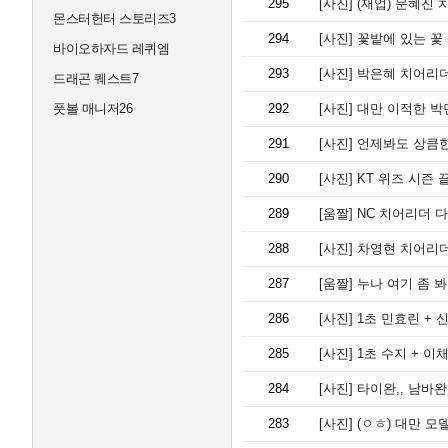
295
[사진]
(재업) 문혜진 
몬스터헌터 스토리즈3
294
[사진]
꽃밭에 있는 꽃 
바이오하자드 레퀴엠
293
[사진]
박은혜 치어리더
드래곤 퀘스트7
풋볼 매니저26
292
[사진]
대만 이적한 박
291
[사진]
언제봐도 상큼한
290
[사진]
KT 위즈 시즌 
289
[움짤]
NC 치어리더 다같
288
[사진]
차영현 치어리더
287
[움짤]
누나 여기 좀 봐
286
[사진]
1초 민효린 + 
285
[사진]
1초 수지 + 이
284
[사진]
타이완,, 남바완,
283
[사진]
(ㅇㅎ) 대만 모