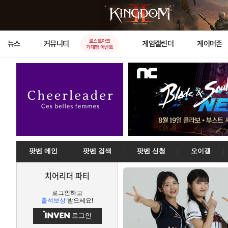
로스트아크
뉴스
커뮤니티
게임캘린더
게이머존
기대평 이벤트
팟벤 메인
팟벤 검색
팟벤 신청
오이갤
치어리더 파티
로그인하고
출석보상
받으세요!
로그인