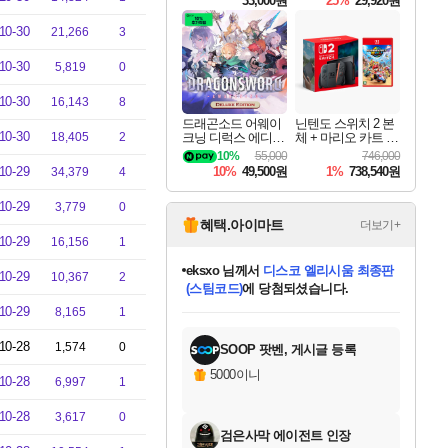
33,000원
25%
29,920원
10-30
21,266
3
10-30
5,819
0
10-30
16,143
8
드래곤소드 어웨이
닌텐도 스위치 2 본
10-30
18,405
2
크닝 디럭스 에디션
체 + 마리오 카트 월
DragonSword Awake
드
10%
55,000
746,000
ning Deluxe Edition
10-29
10%
49,500원
1%
738,540원
34,379
4
10-29
3,779
0
혜택.아이마트
더보기+
10-29
16,156
1
eksxo
님께서
디스코 엘리시움 최종판
10-29
10,367
2
(스팀코드)
에 당첨되셨습니다.
미오몬도
아기쿠키
칠부
설레임v
어느덧
동작그만
영웅97
우는무
유리별
나무아래쉼터
달빛아이
밍끼
해무
스태지
안드레아
어느날
꺽다리아조씨
농업코코
꾸링내
님께서
님께서
님께서
님께서
님께서
님께서
님께서
님께서
님께서
님께서
님께서
님께서
님께서
님께서
님께서
님께서
님께서
네이버페이 1만원
로블록스 기프트카드
엘든 링 밤의 통치자
님께서
님께서
엘든 링 밤의 통치자
네이버페이 1만원
로블록스 기프트카드
(본편포함) 데이브 더
네이버페이 1만원
로블록스 기프트카드
인투 더 브리치
로블록스 기프트카드
엘든 링 밤의 통치자
(본편포함) 데이브 더
(본편포함) 데이브 더
드래곤 퀘스트 XI S
파이어걸 핵 앤
몬스터 헌터 라이즈 +
로블록스
로블록스
10-29
8,165
1
디럭스 에디션 (스팀코드)
다이버 인 더 정글 번들 (스팀코드)
교환권
1만원권
디럭스 에디션 (스팀코드)
다이버 인 더 정글 번들 (스팀코드)
(스팀코드)
교환권
1만원권
기프트카드 1만 5천원권
지나간 시간을 찾아서 데피니티브
2만원권
디럭스 에디션 (스팀코드)
다이버 인 더 정글 번들 (스팀코드)
스플래시 레스큐 DX (스팀코드)
교환권
기프트카드 1만원권
선브레이크 (스팀코드)
8천원권
에 당첨되셨습니다.
에 당첨되셨습니다.
에 당첨되셨습니다.
에 당첨되셨습니다.
에 당첨되셨습니다.
를 교환.
를 교환.
에 당첨되셨습니다.
에
를 교환.
를 교환.
에
에
에
에
에
에
에
당첨되셨습니다.
당첨되셨습니다.
당첨되셨습니다.
당첨되셨습니다.
에디션 (스팀코드)
당첨되셨습니다.
당첨되셨습니다.
당첨되셨습니다.
당첨되셨습니다.
를 교환.
10-28
1,574
0
SOOP 팟벤, 게시글 등록
5000이니
10-28
6,997
1
10-28
3,617
0
검은사막 에이전트 인장