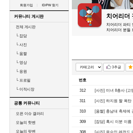
회원가입
ID/PW 찾기
치어리더
커뮤니티 게시판
치어리더 파티 
전체 게시판
치어리더 분들 
└
잡담
└
사진
└
움짤
└
영상
3추글
└
응원
번호
└
프로필
└
이적시장
312
[사진]
미녀 8총사 (고
311
[사진]
하지원 짤 폭탄 
공통 커뮤니티
310
[움짤]
충남대 축제에 
오픈 이슈 갤러리
309
[잡담]
혹시 이분 이름 
오늘의 핫벤
오늘의 팟벤
308
[사진]
윤수인 레전드 