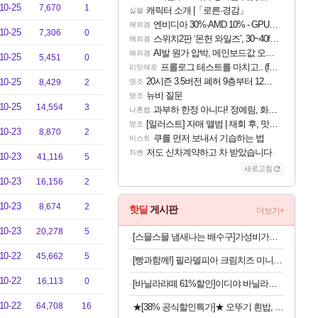
10-25
7,670
1
캐릭터 소개 |「로른·경감」
실팰
엔비디아 30%·AMD 10% - GPU 공급가 인상 보도
해외겜
10-25
7,306
0
스위치2판 ‘몬헌 와일즈’, 30~40fps 목표 추정
해외겜
AI발 원가 압박, 메인보드값 오르나
해외겜
10-25
5,451
0
프롤로그 테스트를 마치고.. (feat. 리아)
리밋제로
20시즌 3.5버전 폐허 9층부터 12층까지 클리어 조합 | 죽음의 노래와 바닷속 폐허 |
10-25
8,429
2
명조
뉴비 질문
명조
10-25
14,554
3
과부하 한정 아니다! 정예림, 화속성 서포터 세대 교체
나혼렙
[일러스트] 자매 앨범 | 재회 후, 맛집에서
명조
10-23
8,870
2
쿠를 먼저 보내서 기습하는 법
비스트
저도 신차계약하고 차 받았습니다
차벤
10-23
41,116
5
새로고침
10-23
16,156
2
10-23
8,674
2
핫딜
게시판
더보기+
10-23
20,278
5
[스믈스믈 냄새나는 배수구]가성비가브랜드다 배수구 클리너, 2.1L, 6개
10-22
45,662
5
[빵과함께!] 필라델피아 크림치즈 미니, 41g, 16개
10-22
16,113
0
[바닐라라떼 61%할인]이디야 바닐라라떼, 500ml, 12개
10-22
64,708
16
★[38% 공식할인특가]★ 오뚜기 흰밥, 210g, 24개