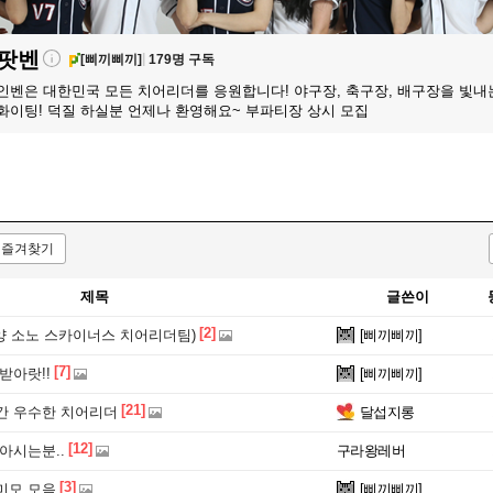
팟벤
[삐끼삐끼]
179명 구독
인벤은 대한민국 모든 치어리더를 응원합니다! 야구장, 축구장, 배구장을 빛내
화이팅! 덕질 하실분 언제나 환영해요~ 부파티장 상시 모집
즐겨찾기
제목
글쓴이
[2]
양 소노 스카이너스 치어리더팀)
[삐끼삐끼]
[7]
받아랏!!
[삐끼삐끼]
[21]
간 우수한 치어리더
달섭지롱
[12]
아시는분..
구라왕레버
[3]
미모 모음
[삐끼삐끼]