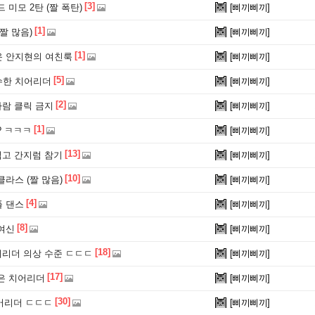
[3]
 미모 2탄 (짤 폭탄)
[삐끼삐끼]
[1]
짤 많음)
[삐끼삐끼]
[1]
 안지현의 여친룩
[삐끼삐끼]
[5]
수한 치어리더
[삐끼삐끼]
[2]
사람 클릭 금지
[삐끼삐끼]
[1]
? ㅋㅋㅋ
[삐끼삐끼]
[13]
입고 간지럼 참기
[삐끼삐끼]
[10]
라스 (짤 많음)
[삐끼삐끼]
[4]
 댄스
[삐끼삐끼]
[8]
여신
[삐끼삐끼]
[18]
어리더 의상 수준 ㄷㄷㄷ
[삐끼삐끼]
[17]
은 치어리더
[삐끼삐끼]
[30]
치어리더 ㄷㄷㄷ
[삐끼삐끼]