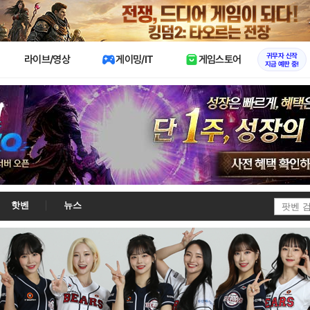
X
귀무자 신작
라이브/영상
게이밍/IT
게임스토어
지금 예판 중!
핫벤
뉴스