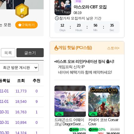
모집
아스오라 CBT 모집
08.19
참가자 모집까지 남은 기간
는 모든
구독하기
12
23
56
34
Days
Hours
Min
Sec
게임 핫딜 (PC/스팀)
스토어+
목록
글쓰기
비스트 오브 리인카네이션 정식 출시!
게임프릭 신작 IP
네이버 혜택가와 함께 예약하세요!
드래곤소드: 어웨이크닝 입점!
문명 7 특별 할인!
귀무자: 검의 길 예약 판매 중!
커세어 코브 출시 기념 할인!
더 렐릭 퍼스트 가디언 정식 출시
베데스다 40주년 기념 할인 중!
마블 투혼 파이팅 소울즈 예약 판매 중!
캡콤 프렌차이즈 할인 진행 중!
캡콤 일부 상품 상시 할인
스타워즈 은하계 레이서
로블록스 기프트 카드 공식 입점
등록일
조회
추천
스팀으로 만나는 드래곤소드!
조선&고려 DLC 출시 예정
10% 할인과
해적'섬'을 발전시키자!
설화x하드코어 액션!
베데스다의 명작들을
마블 히어로 총 출동&화려한 격투!
몬헌, 바하 등 인기 IP를
몬헌 와일즈 & 드래곤즈 도그마2
인벤게임즈에서 10% 추가 적립
Robux를 가장 안전하고
네이버혜택과 함께 만나보세요!
50%할인&추가 적립까지!
이니&베니 혜택까지!
할인&네이버혜택으로 만나보세요!
네이버페이 혜택과 만나보세요!
40주년 프로모션으로 만나보세요!
네이버 포인트 혜택까지!
할인가에 만나보세요!
일부 에디션 상시 할인!
혜택으로 예약 판매 중
편안하게 충전하세요
11-01
11,773
0
11-01
18,540
9
10-31
16,763
1
드래곤소드 어웨이
커세어 코브 Corsair
10-31
10,894
0
크닝 DragonSword A
Cove
wakening
10%
10%
39,900
10-30
14,324
1