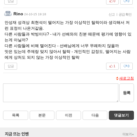
답글
0
0
Rino
24-10-15 19:18
신고
|
공감 확인
안성재 성격상 최현석이 떨어지는 가장 이상적인 탈락이라 생각해서 저
런 표정이 나온거같음.
다른 사람들과 박빙이다? - 내가 선배와의 친분 때문에 평가에 영향이 있
는게 아닐까?
다른 사람들에 비해 떨어진다 - 선배님에게 너무 무례하지 않을까
맛은 있는데 주제랑 맞지 않아서 탈락 - 개인적인 감정도, 떨어지는 사람
에게 상처도 되지 않는 가장 이상적인 탈락
답글
1
0
새로고침
등록
목록
본문
이전
다음
댓글보기
지금 뜨는 인벤
더보기+