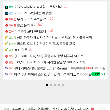
[5]
2026 치지직 이리대회 오픈컵 안내
정보
마크 RPG 고민하는 이경민?
클립
[137]
우리 나라의 주적은??
메이플
[82]
빵값 문의 후기
메이플
[94]
퍼클영상 보다 현타오네
로아
섬란 카구라 개발사 신작 [시노비 넥서스] 연내 출시 예정
섭컬겜
비스트 오브 리인카네이션 정보/공략글 모음
비스트
[2]
뉴비 질문
명조
[10,800 -> 6,732] 루엘디 대용량 디퓨저 500ml
핫딜
[39,900 -> 13,900] 사리원 닭곰탕 600g x 4팩
핫딜
루나 리마스터드 컬렉션 Lunar Remastered Collection
69,000원
30%
48,300원
특가
마블 투혼 파이팅 소울즈 얼티밋 에디션 예약구매 MARVEL Tokon Fighting Souls Ultimate Edition Pre-Purchase
118,000원
5%
특가
고든램지 나올까? 흑백요리사 시즌2 참가자 모집!
정보