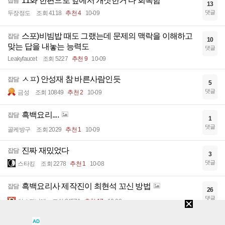
11화 한편으로 앞에서 개짓한거 다 회복함
잡담
13
댓글
두장정도
조회 4118
추천 4
10-09
스포)비빔밥 때도 그랬는데 문제의 맥락을 이해하고
잡담
10
맞는 답을 내놓는 능력도
댓글
Leakyfaucet
조회 5227
추천 9
10-09
ㅅㅍ) 안성재 참 바른사람인듯
잡담
5
댓글
금성
조회 10849
추천 2
10-09
흑백요리....
잡담
1
댓글
골케방구
조회 2029
추천 1
10-09
진짜 재밌었다
잡담
3
댓글
스타킹
조회 2278
추천 1
10-08
흑백요리사 제작진이 최현석 꼬신 방법
잡담
26
댓글
히스파니에
조회 24571
추천 17
10-08
흑백요리사로 문신의 위험성을 깨달은 사람
AD
잡담