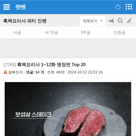
팟벤
흑백요리사 파티 인벤
전체보기
공
검
글
지
색
내글
내 댓글
3추글
인증글
on/off
쓰
기
[기타]
흑백요리사 1~12화 명장면 Top 20
잘빠진자
댓글: 14 개
조회:
4828
2024-10-12 23:51:16