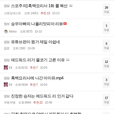
스포주의] 흑백요리사 1화 룰 복선
잡담
29
댓글
스탠딩넥스트
조회 14051
추천 13
10-10
승우아빠의 나폴리맛피아 리뷰
정보
1
댓글
Minno
조회 8575
10-10
유튜브편이 뭔가 제일 아쉽네
잡담
5
댓글
엽문
조회 2300
10-09
애드워드 리가 물코기 고른 이유
잡담
12
댓글
Eti
조회 8232
추천 7
10-09
흑백요리사에 나간 아이유.mp4
잡담
3
댓글
Eti
조회 5694
추천 7
10-09
진정한 승자는 에드워드 리 인거 같다
잡담
17
댓글
우탱우탱
조회 9964
추천 22
10-09