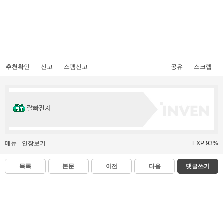
추천확인
신고
스팸신고
공유
스크랩
잘빠진자
메뉴
인장보기
EXP 93%
목록
본문
이전
다음
댓글쓰기