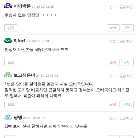
이명박문
24-10-13 02:38
신고
|
공감 확인
우승자 없는 명장면 ㅋㅋㅋㅋ
답글
0
0
Sjfor1
24-10-13 02:50
신고
|
공감 확인
안성재 나선환짤 해맑은거보소 ㅋㅋ
답글
0
0
보고싶은너
24-10-13 07:42
신고
|
공감 확인
1번은 많이들 덜익은줄 알던디 사실 오버쿡입니다.
잘익힌 고기랑 비교하면 균일하지 못하고 겉부분이 오버쿡이고 레스팅
도 덜해서 육즙이 과하게 나와요.
답글
0
0
냥댕
24-10-15 05:20
신고
|
공감 확인
19번보면 진짜 친하지만 진짜 앙숙인건 맞는듯