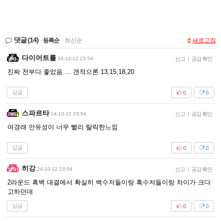
댓글
(14)
등록순
|
최신순
새로고침
다이어트롤
24-10-12 23:54
신고
|
공감 확인
진짜 전부다 좋았음…. 갠적으론 13,15,18,20
답글
0
0
스파르타
24-10-12 23:54
신고
|
공감 확인
여경래 안유성이 너무 빨리 탈락한느낌
답글
0
0
히강
24-10-12 23:54
신고
|
공감 확인
2라운드 흑백 대결에서 확실히 백수저들이랑 흑수저들이랑 차이가 크다
고하던데
답글
0
0