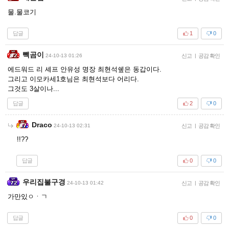
물.물코기
답글
1
0
빽곰이
24-10-13 01:26
신고
|
공감 확인
에드워드 리 셰프 안유성 명장 최현석쉪은 동갑이다.
그리고 이모카세1호님은 최현석보다 어리다.
그것도 3살이나...
답글
2
0
Draco
24-10-13 02:31
신고
|
공감 확인
!!??
답글
0
0
우리집불구경
24-10-13 01:42
신고
|
공감 확인
가만있ㅇㆍㄱ
답글
0
0