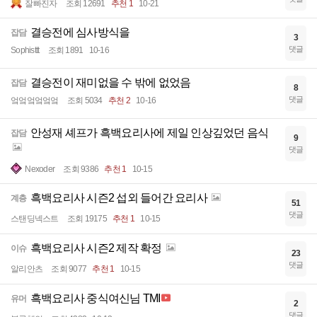
잘빠진자
조회 12691
추천 1
10-21
결승전에 심사방식을
잡담
3
댓글
Sophisttt
조회 1891
10-16
결승전이 재미없을 수 밖에 없었음
잡담
8
댓글
엌엌엌엌엌엌
조회 5034
추천 2
10-16
안성재 셰프가 흑백요리사에 제일 인상깊었던 음식
잡담
9
댓글
Nexoder
조회 9386
추천 1
10-15
흑백요리사 시즌2 섭외 들어간 요리사
계층
51
댓글
스탠딩넥스트
조회 19175
추천 1
10-15
흑백요리사 시즌2 제작 확정
이슈
23
댓글
알리안츠
조회 9077
추천 1
10-15
흑백요리사 중식여신님 TMI
유머
2
댓글