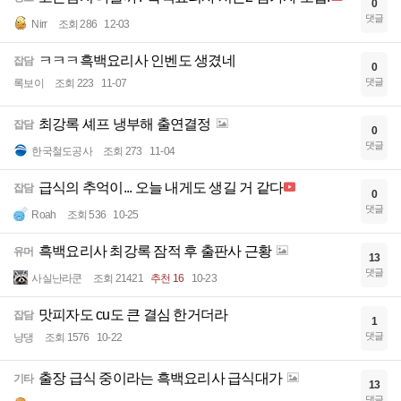
0
댓글
Nirr
조회 286
12-03
ㅋㅋㅋ흑백요리사 인벤도 생겼네
잡담
0
댓글
록보이
조회 223
11-07
최강록 셰프 냉부해 출연결정
잡담
0
댓글
한국철도공사
조회 273
11-04
급식의 추억이... 오늘 내게도 생길 거 같다
잡담
0
댓글
Roah
조회 536
10-25
흑백요리사 최강록 잠적 후 출판사 근황
유머
13
댓글
사실난라쿤
조회 21421
추천 16
10-23
맛피자도 cu도 큰 결심 한거더라
잡담
1
댓글
냥댕
조회 1576
10-22
출장 급식 중이라는 흑백요리사 급식대가
기타
13
댓글