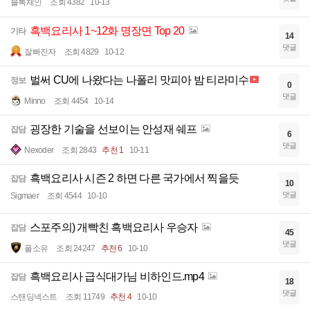
블록체인
조회 4382
10-13
흑백요리사 1~12화 명장면 Top 20
기타
14
댓글
잘빠진자
조회 4829
10-12
벌써 CU에 나왔다는 나폴리 맛피아 밤 티라미수
정보
0
댓글
Minno
조회 4454
10-14
굉장한 기술을 선보이는 안성재 쉐프
잡담
6
댓글
Nexoder
조회 2843
추천 1
10-11
흑백요리사 시즌 2 하면 다른 국가에서 찍을듯
잡담
10
댓글
Sigmaer
조회 4544
10-10
스포주의) 개빡친 흑백요리사 우승자
잡담
45
댓글
풀소유
조회 24247
추천 6
10-10
흑백요리사 급식대가님 비하인드.mp4
잡담
18
댓글
스탠딩넥스트
조회 11749
추천 4
10-10