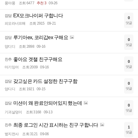
풍야풍
조회 6477
추천 3
09-26
EX모크나이퍼 구합니다
잡담
0
댓글
피오라너프해
조회 2915
09-21
루기아ex, 코리갑ex 구해요
잡담
0
댓글
양디디
조회 2898
09-16
좋아요 겟챌 친구구해요
친추
0
댓글
마기잉어
조회 2009
09-16
갖고싶은 카드 설정한 친구구함
잡담
0
댓글
양디디
조회 1921
09-15
미션이 왜 완료안되어있지 했는데
잡담
0
댓글
기괴살덩이
조회 3168
09-13
최종 로그인 시간 표시하는 친구 구합니다
친추
1
댓글
벞지전사
조회 3121
09-06