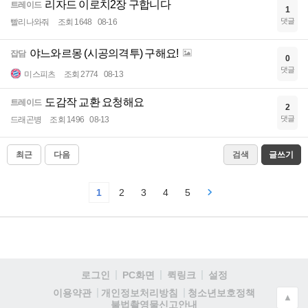
리자드 이로치2장 구합니다
트레이드
1
댓글
빨리나와줘
조회 1648
08-16
야느와르몽 (시공의격투) 구해요!
잡담
0
댓글
미스피츠
조회 2774
08-13
도감작 교환 요청해요
트레이드
2
댓글
드래곤병
조회 1496
08-13
최근
다음
검색
글쓰기
1
2
3
4
5
로그인
PC화면
퀵링크
설정
청소년보호정책
이용약관
개인정보처리방침
▲
불법촬영물신고안내