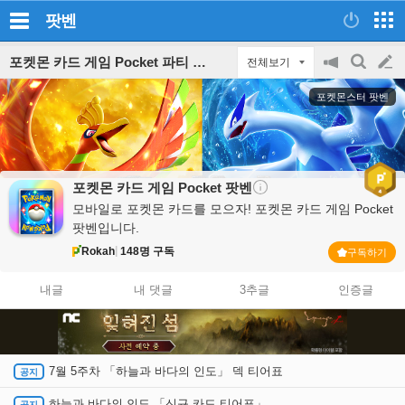
팟벤
포켓몬 카드 게임 Pocket 파티 인벤
전체보기
공
검
글
지
색
포켓몬스터 팟벤
on/off
쓰
기
포켓몬 카드 게임 Pocket
팟벤
모바일로 포켓몬 카드를 모으자! 포켓몬 카드 게임 Pocket
팟벤입니다.
Rokah
148명 구독
구독하기
내글
내 댓글
3추글
인증글
7월 5주차 「하늘과 바다의 인도」 덱 티어표
하늘과 바다의 인도 「신규 카드 티어표」