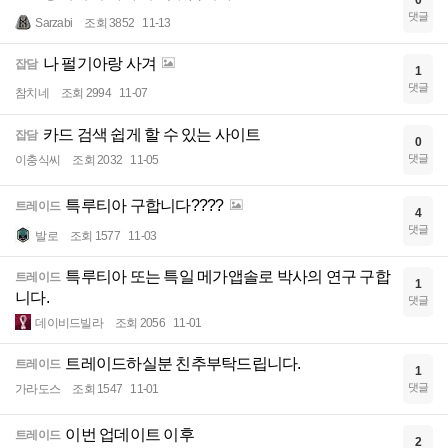
0
댓글
Sarzabi
조회 3852
11-13
나 펄기아랑 사겨
잡담
1
댓글
참치네
조회 2994
11-07
카드 검색 쉽게 할 수 있는 사이트
잡담
0
댓글
이충식씨
조회 2032
11-05
특루티아 구합니다????
트레이드
4
댓글
발로
조회 1577
11-03
특루티아 또는 특일 메가앱솔로 박사의 연구 구합
트레이드
1
니다.
댓글
데이비드빌라
조회 2056
11-01
트레이드하실분 친추부탁드립니다.
트레이드
1
댓글
가라도스
조회 1547
11-01
이번 업데이트 이후
트레이드
2