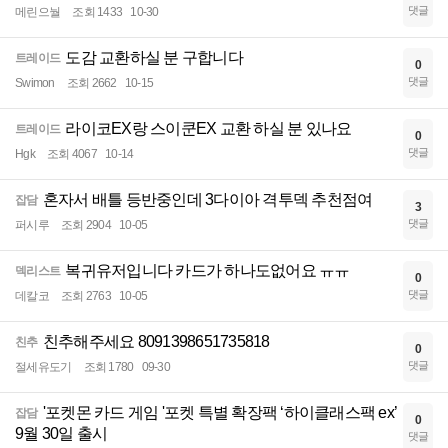
댓글
메린으눨
조회 1433
10-30
도감 교환하실 분 구합니다
트레이드
0
댓글
Swimon
조회 2662
10-15
라이코EX랑 스이쿤EX 교환 하실 분 있나요
트레이드
0
댓글
Hgk
조회 4067
10-14
혼자서 배틀 등반중인데 3다이아 격투덱 추천점여
잡담
3
댓글
퍼시루
조회 2904
10-05
복귀유저입니다 카드가 하나도없어요 ㅠㅠ
덱리스트
0
댓글
데칼코
조회 2763
10-05
친추해주세요 8091398651735818
친추
0
댓글
절세유도기
조회 1780
09-30
'포켓몬 카드 게임 '포켓 특별 확장팩 ‘하이클래스팩 ex’
잡담
0
9월 30일 출시
댓글