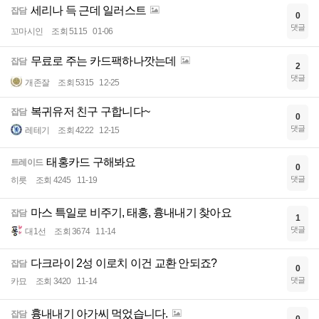
세리나 득 근데 일러스트
잡담
0
댓글
꼬마시인
조회 5115
01-06
무료로 주는 카드팩하나깟는데
잡담
2
댓글
개존잘
조회 5315
12-25
복귀유저 친구 구합니다~
잡담
0
댓글
레테기
조회 4222
12-15
태홍카드 구해봐요
트레이드
0
댓글
히릇
조회 4245
11-19
마스 특일로 비주기, 태홍, 흉내내기 찾아요
잡담
1
댓글
대1선
조회 3674
11-14
다크라이 2성 이로치 이건 교환 안되죠?
잡담
0
댓글
카묘
조회 3420
11-14
흉내내기 아가씨 먹었습니다.
잡담