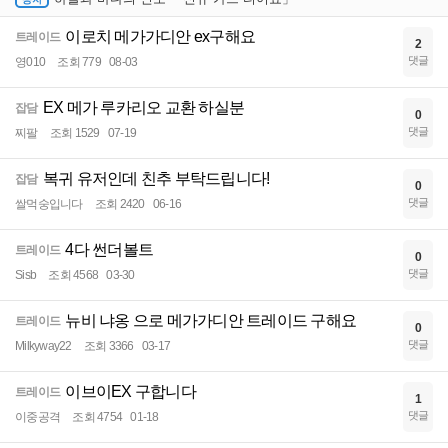
이로치 메가가디안 ex구해요
트레이드
2
댓글
영010
조회 779
08-03
EX 메가 루카리오 교환 하실분
잡담
0
댓글
찌팔
조회 1529
07-19
복귀 유저인데 친추 부탁드립니다!
잡담
0
댓글
쌀먹숭입니다
조회 2420
06-16
4다 썬더볼트
트레이드
0
댓글
Sisb
조회 4568
03-30
뉴비 냐옹 으로 메가가디안 트레이드 구해요
트레이드
0
댓글
Milkyway22
조회 3366
03-17
이브이EX 구합니다
트레이드
1
댓글
이중공격
조회 4754
01-18