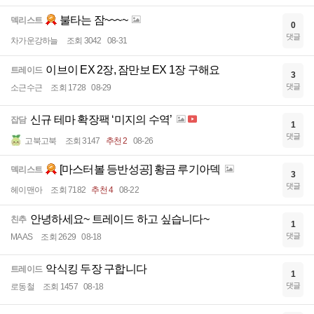
불타는 잠~~~~
덱리스트
0
댓글
차가운강하늘
조회 3042
08-31
이브이 EX 2장, 잠만보 EX 1장 구해요
트레이드
3
댓글
소근수근
조회 1728
08-29
신규 테마 확장팩 ‘미지의 수역’
잡담
1
댓글
고북고북
조회 3147
추천 2
08-26
[마스터볼 등반성공] 황금 루기아덱
덱리스트
3
댓글
헤이맨아
조회 7182
추천 4
08-22
안녕하세요~ 트레이드 하고 싶습니다~
친추
1
댓글
MAAS
조회 2629
08-18
악식킹 두장 구합니다
트레이드
1
댓글
로동철
조회 1457
08-18