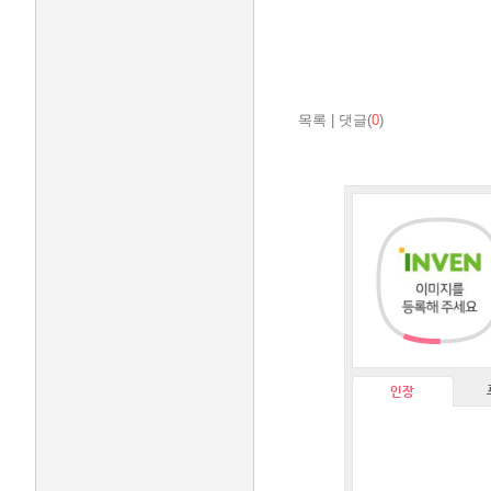
목록
|
댓글(
0
)
인장