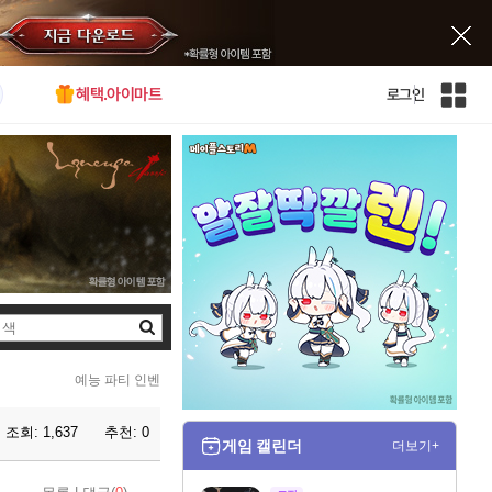
혜택.아이마트
로그인
인
벤
전
체
사
이
트
맵
검
색
예능 파티 인벤
조회:
1,637
추천:
0
게임 캘린더
더보기+