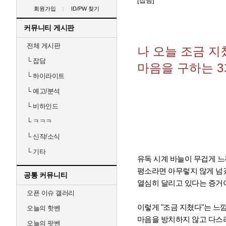
[잡담]
회원가입
ID/PW 찾기
커뮤니티 게시판
전체 게시판
나 오늘 조금 지쳤
└
잡담
마음을 구하는 3
└
하이라이트
└
예고/분석
└
비하인드
└
ㅋㅋㅋ
└
신작/소식
└
기타
유독 시계 바늘이 무겁게 
평소라면 아무렇지 않게 넘
공통 커뮤니티
열심히 달리고 있다는 증거
오픈 이슈 갤러리
이렇게 "조금 지쳤다"는 느낌
오늘의 핫벤
마음을 방치하지 않고 다스
오늘의 팟벤