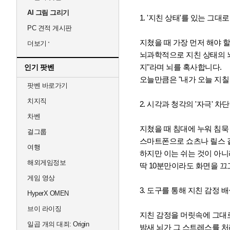
AI 그림 그리기
1. '지친 상태'를 있는 그대
PC 견적 게시판
지쳤을 때 가장 먼저 해야 
더보기
뇌과학적으로 지친 상태의 뇌
지"라며 뇌를 혹사합니다.
인기 팟벤
오늘만큼은 "내가 오늘 지칠
팟벤 바로가기
치지직
2. 시각과 청각의 '자극' 차
차벤
지쳤을 때 침대에 누워 침
걸그룹
스마트폰으로 쇼츠나 릴스 
여행
하지만 이는 쉬는 것이 아니
해외게임정보
딱 10분만이라도 화면을 끄
게임 영상
3. 도구를 통해 지친 감정 
HyperX OMEN
브이 라이징
지친 감정을 머릿속에 그대로
일곱 개의 대죄: Origin
밤새 뇌가 그 스트레스를 