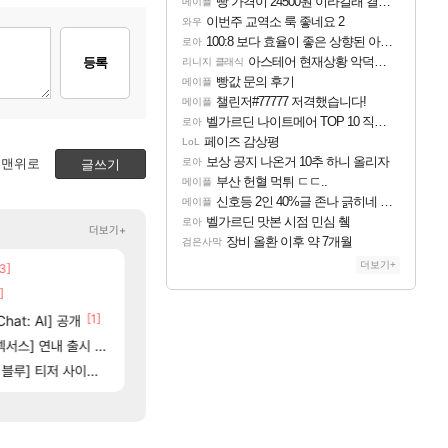
빵 가격이 24500원 이라길래 결제 취소하고 나왔다
메이플
이번주 교역소 룩 좋네요 2
와우
100:8 보다 효율이 좋은 상향된 아제나 ㄷㄷ
로아
아스테어 현재상황 악덕작업장몰락
등록
리니지 클래식
빵값 문의 후기
메이플
챌린저#77777 저격했습니다!
메이플
벨가르딘 나이트메어 TOP 10 직업별 분포
로아
페이즈 감상평
LoL
보상 공지 나온거 10추 하니 올리자
맨위로
로아
글쓰기
부산 헌혈 먹튀 ㄷㄷ..
메이플
신호등 2인 40%글 존나 긁히네 씨발
메이플
벨가르딘 맛본 시점 민심 췤
로아
더보기+
장비 올환 이후 약 7개월
검은사막
더보기+
3]
[7]
[82]
업장몰락
보상 공지 나온거 10추 하니 올리자
챕터별 길찾기/지도 공략 (1 ~ 12장)
비스트
로아
]
[65]
스위치2판 ‘몬헌 와일즈’, 30~40fps 목표 
부산 헌혈 먹튀 ㄷㄷ..
해외겜
메이플
03]
[1]
[207]
hat: AI] 공개
신호등 2인 40%글 존나 긁히네 씨발
4컷 만화 | 야간 보초는 너무 힘들어
아주프로
메이플
[125]
[82]
[1]
별 분포
스] 연내 출시 예정
7년만에 가족여행을 다녀왔습니다.
벨가르딘 맛본 시점 민심 췤
여행
로아
[13]
] 티저 사이트 오픈
쿠를 먼저 보내서 기습하는 법
장비 올환 이후 약 7개월
비스트
검은사막