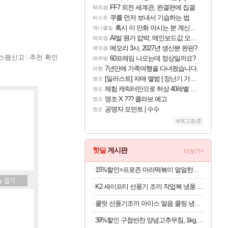
FF7 외전 세계관, 완결편에 집결
해외겜
쿠를 먼저 보내서 기습하는 법
비스트
혹시 이 만화 아시는 분 계신가요
애니클립
AI발 원가 압박, 메인보드값 오르나
해외겜
메모리 3사, 2027년 생산분 완판?
해외겜
스팸신고
추천 확인
60프레임 나오는데 정상일까요?
레퀴엠
7년만에 가족여행을 다녀왔습니다.
여행
[일러스트] 자매 앨범 | 장난기 가득한 오후의 공원 (리메이크판)
명조
체험 캐릭터만으로 허상 40레벨 하이와티아 5분 컷!｜에이메스·린네·모니에 명함
명조
명조 X ??? 콜라보 예고
명조
공명자 모먼트 | 수수
명조
새로고침
핫딜
게시판
더보기+
15%할인>프로즌 마라떡볶이 얼얼한맛, 440g, 2개
K2 세이프티 선풍기 조끼 작업복 냉풍 쿨링 에어 조끼 여름작업복상의 에어윈드자켓2
쿨릿 선풍기조끼 아이스 얼음 쿨링 냉풍 여름 조끼
39%할인 구첩반찬 양념고추무침, 1kg, 1개