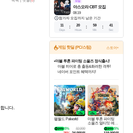
목록
|
댓글(
0
)
모집
아스오라 CBT 모집
08.19
참가자 모집까지 남은 기간
11
20
59
40
Days
Hours
Min
Sec
게임 핫딜 (PC/스팀)
스토어+
마블 투혼 파이팅 소울즈 정식출시!
마블 히어로 총 출동&화려한 격투!
네이버 포인트 혜택까지!
인벤게임즈 8월 특별 할인!
드래곤소드: 어웨이크닝 입점!
문명 7 특별 할인!
귀무자: 검의 길 예약 판매 중!
비스트 오브 리인카네이션 정식 출시!
커세어 코브 출시 기념 할인!
더 렐릭 퍼스트 가디언 정식 출시
베데스다 40주년 기념 할인 중!
캡콤 프렌차이즈 할인 진행 중!
캡콤 일부 상품 상시 할인
스타워즈 은하계 레이서
로블록스 기프트 카드 공식 입점
인기 퍼블리셔 모음!
스팀으로 만나는 드래곤소드!
조선&고려 DLC 출시 예정
10% 할인과
게임프릭 신작 IP
해적'섬'을 발전시키자!
설화x하드코어 액션!
베데스다의 명작들을
몬헌, 바하 등 인기 IP를
몬헌 와일즈 & 드래곤즈 도그마2
인벤게임즈에서 10% 추가 적립
Robux를 가장 안전하고
최대 90% 할인가를 만나보세요!
네이버혜택과 함께 만나보세요!
50%할인&추가 적립까지!
이니&베니 혜택까지!
네이버 혜택가와 함께 예약하세요!
할인&네이버혜택으로 만나보세요!
네이버페이 혜택과 만나보세요!
40주년 프로모션으로 만나보세요!
할인가에 만나보세요!
일부 에디션 상시 할인!
혜택으로 예약 판매 중
편안하게 충전하세요
 합니다.
팰월드 Palworld
마블 투혼 파이팅
소울즈 얼티밋 에디
션 MARVEL Tokon
5%
32,000
5%
Fighting Souls Ultima