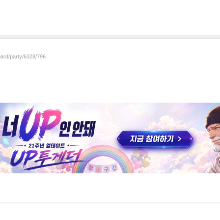
oard/party/6328/796