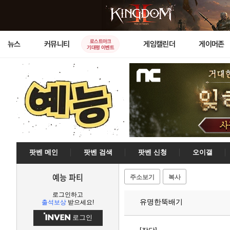
로스트아크
뉴스
커뮤니티
게임캘린더
게이머존
기대평 이벤트
팟벤 메인
팟벤 검색
팟벤 신청
오이갤
예능 파티
주소보기
복사
로그인하고
유명한뚝배기
출석보상
받으세요!
로그인