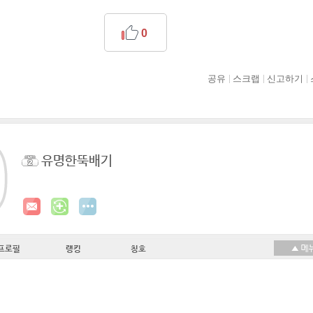
0
공유
스크랩
신고하기
유명한뚝배기
프로필
랭킹
칭호