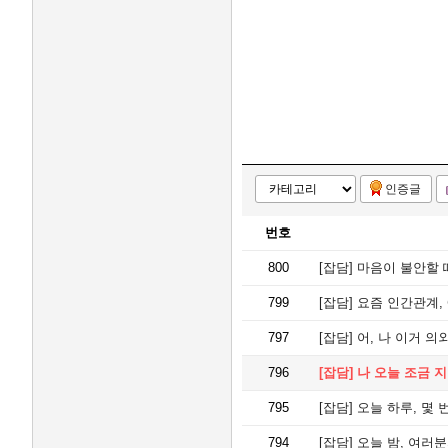
인증글
번호
800
[잡담]
마음이 불안할 때
799
[잡담]
요즘 인간관계, 
797
[잡담]
어, 나 이거 의외
796
[잡담]
나 오늘 조금 지쳤
795
[잡담]
오늘 하루, 몇 
794
[잡담]
오늘 밤, 여러