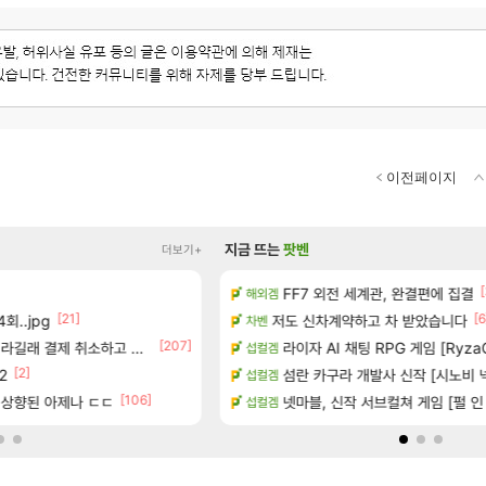
이전페이지
지금 뜨는
팟벤
더보기+
[
션 정보/공략글 모음
FF7 외전 세계관, 완결편에 집결
아스테어 현재상황 악덕작
해외겜
리니지 클래식
[21]
[87]
[6
회..jpg
 (8/5)
저도 신차계약하고 차 받았습니다
빵값 문의 후기
차벤
메이플
[207]
[1
라길래 결제 취소하고 나왔다
라이자 AI 채팅 RPG 게임 [RyzaC
챌린저#77777 저격했습니다!
섭컬겜
메이플
[2]
 같습니다
2
벨가르딘 나이트메어 TOP 10 직업
섬란 카구라 개발사 신작 [시노비 넥서
섭컬겜
로아
[106]
[2]
티아 5분 컷!｜에이메스·린네·모니에 명함
은 상향된 아제나 ㄷㄷ
페이즈 감상평
넷마블, 신작 서브컬쳐 게임 [펄 인 블루
섭컬겜
LoL