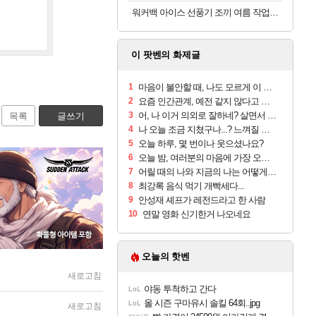
워커백 아이스 선풍기 조끼 여름 작업복 폭염 냉풍 쿨 낚시 등산 캠핑 에어컨조끼(아이스팩포함)
이 팟벤의 화제글
1
마음이 불안할 때, 나도 모르게 이 행동 하고 계시나요?
2
요즘 인간관계, 예전 같지 않다고 느끼는 진짜 이유 3가지
3
어, 나 이거 의외로 잘하네? 살면서 발견하는 나의 은근한 재능 3가지
목록
글쓰기
4
나 오늘 조금 지쳤구나...? 느껴질 때 마음을 구하는 3가지 방법
5
오늘 하루, 몇 번이나 웃으셨나요?
6
오늘 밤, 여러분의 마음에 가장 오래 남은 감정은 무엇인가요?
7
어릴 때의 나와 지금의 나는 어떻게 달라졌을까
8
최강록 음식 먹기 개빡세다...
9
안성재 셰프가 레전드라고 한 사람
10
연말 영화 신기한거 나오네요
오늘의 핫벤
새로고침
야동 투척하고 간다
LoL
올 시즌 구마유시 솔킬 64회..jpg
LoL
새로고침