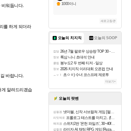
1000이니
을 비워둡니다.
새로고침
리를 하게 되더라
오늘의 치지직
오늘의 SOOP
26년 7월 팔로우 상승량 TOP 30 - 월간 치지직
잡담
룩삼 니니 초대석 안내
정보
봉누도2 두 번째 티저 - 일상
클립
2026 치지직 이리대회 오픈컵 안내
정보
초ㅇㅎ) 수녀 코스프레 제로투
길 바랍니다.
ㅗㅜㅑ
더보기+
편하게 알려드리겠습
오늘의 팟벤
넷마블, 신작 서브컬쳐 게임 [펄 인 블루] 티저 사이트 오픈
섭컬겜
프롤로그 테스트를 마치고.. (feat. 리아)
리밋제로
스위치2판 ‘몬헌 와일즈’, 30~40fps 목표 추정
해외겜
라이자 AI 채팅 RPG 게임 [RyzaChat: AI] 공개
섭컬겜