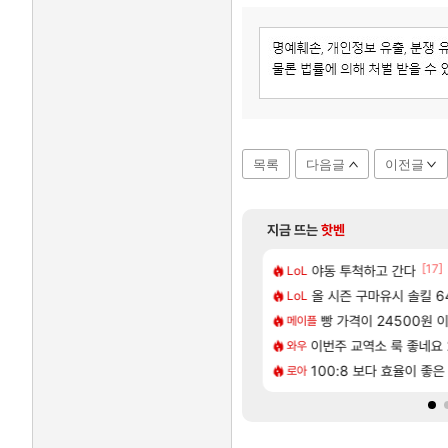
목록
다음글
이전글
지금 뜨는
핫벤
[82]
[17]
거 10추 하니 올리자
지도 공략 (1 ~ 12장)
야동 투척하고 간다
비스트 오브 리인카네이
비스트
LoL
[65]
헌 와일즈’, 30~40fps 목표 추정
튀 ㄷㄷ..
올 시즌 구마유시 솔킬 64
리싱크드 1.06 패치노트
리싱크드
LoL
[207]
40%글 존나 긁히네 씨발
| 야간 보초는 너무 힘들어
동해바다 추암해수욕장
빵 가격이 24500원 이
여행
메이플
[82]
[1]
여행을 다녀왔습니다.
 시점 민심 췤
국내에도 이쁜곳이 많은것
이번주 교역소 룩 좋네요 
여행
와우
[13]
내서 기습하는 법
이후 약 7개월
체험 캐릭터만으로 허상 40레벨 하이와
100:8 보다 효율이 좋
명조
로아