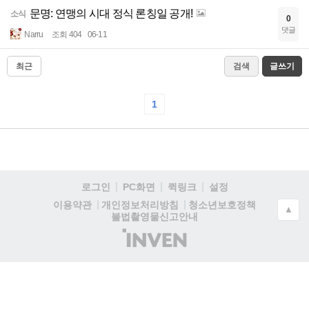
문명: 연맹의 시대 정식 론칭일 공개!
소식
0
댓글
Narru
조회 404
06-11
최근
검색
글쓰기
1
로그인
PC화면
퀵링크
설정
청소년보호정책
이용약관
개인정보처리방침
▲
불법촬영물신고안내
(주)
인
벤