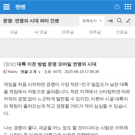
팟벤
문명: 연맹의 시대 파티 인벤
전체보기
공
검
글
지
색
내글
내 댓글
10추글
10추글
인증글
on/off
쓰
기
[정보]
대륙 이전 방법 문명 모바일 연맹의 시대
Narru
댓글: 2 개
조회:
4070
2025-06-19 17:09:36
게임을 처음 시작하면 경쟁이 가장 적은~인구 밀집도가 낮은 대륙
을 게임에서 자동으로 골라줍니다. 적은 지역에서 스타팅하면 타유
저와의 경쟁 없이 느긋하게 발전할 수 있지만, 이른바 시골 대륙이
라 채팅이 올라오는게 적고 경쟁할 거리가 적어 심심할 수 있습니
다.
나는 경쟁이 좋다, 과금을 어느 정도 할 것이다라는 사람은 아무래
도 사람이 좀 더 많은 대륙으로 이전을 원할텐데요.