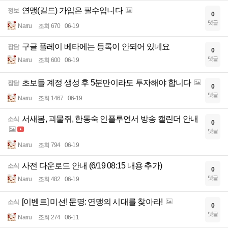
연맹(길드) 가입은 필수입니다
정보
0
댓글
Narru
조회 670
06-19
구글 플레이 베타에는 등록이 안되어 있네요
잡담
0
댓글
Narru
조회 600
06-19
초보들 계정 생성 후 5분만이라도 투자해야 합니다
잡담
0
댓글
Narru
조회 1467
06-19
서새봄, 괴물쥐, 한동숙 인플루언서 방송 캘린더 안내
소식
0
댓글
Narru
조회 794
06-19
사전 다운로드 안내 (6/19 08:15 내용 추가)
소식
0
댓글
Narru
조회 482
06-19
[이벤트] 미션! 문명: 연맹의 시대를 찾아라!
소식
0
댓글
Narru
조회 274
06-11