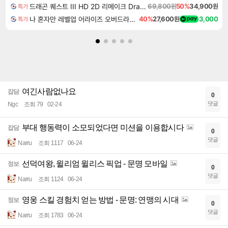
드래곤 퀘스트 III HD 2D 리메이크 Dragon Quest III HD 2D Remake
69,800원
50%
34,900원
특가
나 혼자만 레벨업 어라이즈 오버드라이브 Solo Leveling Arise
40%
27,600원
3,000
특가
여긴사람없나요
잡담
0
댓글
Ngc
조회 79
02-24
부대 행동력이 소모되었다면 미션을 이용합시다
잡담
0
댓글
Narru
조회 1117
06-24
선덕여왕, 윌리엄 윌리스 픽업 - 문명 모바일
정보
0
댓글
Narru
조회 1124
06-24
영웅 스킬 경험치 얻는 방법 - 문명: 연맹의 시대
정보
0
댓글
Narru
조회 1783
06-24