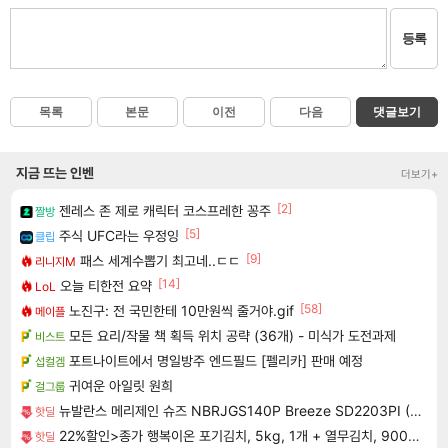
등록
목록
본문
이전
다음
댓글보기
지금 뜨는 인벤
더보기+
[2]
젠레스 존 제로 캐릭터 코스프레한 꽁주
짤방
[5]
주식 UFC라는 우정잉
클립
[9]
패스 세계수뽑기 최고네..ㄷㄷ
리니지M
[14]
오늘 티한전 요약
LoL
[58]
노진구: 전 국민한테 10만원씩 줄거야.gif
메이플
모든 요리/작물 책 획득 위치 공략 (36개) - 미식가 도전과제
비스트
포트나이트에서 명일방주 엔드필드 [펠리카] 판매 예정
섭컬겜
귀여운 아일릿 원희
걸그룹
뉴발란스 메리제인 슈즈 NBRJGS140P Breeze SD2203PI (PEONY)
핫딜
22%할인>종가 행복이온 포기김치, 5kg, 1개 + 열무김치, 900g, 1개
핫딜