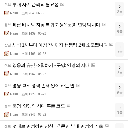
부대 사기 관리의 필요성
정보
0
댓글
Narru
조회 764
06-22
빠른 배치와 자동 복귀 기능? 문명: 연맹의 시대
정보
0
댓글
Narru
조회 1439
06-22
새벽 1시부터 아침 7시까지 행동력 2배 소모됩니다
잡담
0
댓글
Narru
조회 1463
06-22
영웅과 유닛 조합하기 - 문명: 연맹의 시대
정보
0
댓글
Narru
조회 1962
06-22
영웅 교체 병력 손해 없이 하는 법
정보
0
댓글
Narru
조회 1328
06-22
문명: 연맹의 시대 쿠폰 코드
정보
0
댓글
Narru
조회 3846
06-22
멋대로 편성하면 망한다? 문명 부대 편성의 기초
정보