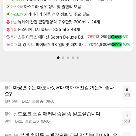
아스오라 성우 정보 및 출연작 모음
아스오라
카가미하라 하루 성우 정보 및 주요 필모
아스오라
뉴케어 완전 균형영양식 구수한맛 200ml x 24개
핫딜
몬스터에너지 울트라 355ml x 48개
핫딜
스콘 디럭스 에디션 Scorn Deluxe Edition
75%
13,250원
6%
특가
더 킹 오브 파이터즈 98 얼티밋 매치 파이널 에디션 THE KING OF FIGHTERS 98 ULTIMATE MATCH FINAL EDITION
70%
4,800원
10%
특가
마공연주는 마도사셋vs대학자 어떤걸 끼는게 좋나
궁수
0
요?
댓글
꼬삐신랑
Lv.28
조회 99
08-06
윈드호크 스킬 매커니즘을 좀 알고싶습니다
궁수
1
댓글
변쌤
Lv.21
조회 136
08-05
부계 흑염룡 노예작으로 교복 맞추는데 비싸네요
트루베르