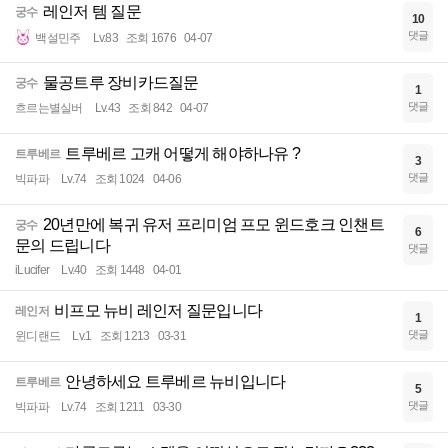
레인저 템 질문
궁수
10
댓글
백설민주
Lv.83
조회 1676
04-07
물공트루 장비카드질문
궁수
1
댓글
흐르는별실버
Lv.43
조회 842
04-07
트루베르 고캐 어떻게 해야하나유 ?
트루베르
3
댓글
빅파파
Lv.74
조회 1024
04-06
20년만에 복귀 유저 프리미엄 프모 윈드호크 인챈트
궁수
6
문의 드립니다
댓글
iLucifer
Lv.40
조회 1448
04-01
비프모 뉴비 레인저 질문입니다
레인저
1
댓글
윈디랜드
Lv.1
조회 1213
03-31
안녕하세요 트루베르 뉴비입니다
트루베르
5
댓글
빅파파
Lv.74
조회 1211
03-30