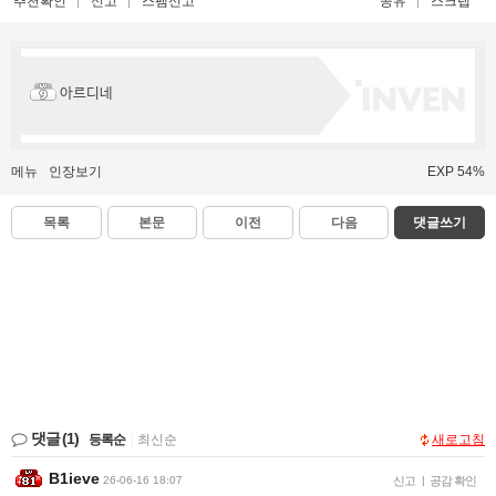
추천확인
신고
스팸신고
공유
스크랩
아르디네
메뉴
인장보기
EXP 54%
목록
본문
이전
다음
댓글쓰기
댓글
(1)
등록순
|
최신순
새로고침
B1ieve
26-06-16 18:07
신고
|
공감 확인