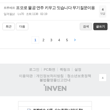
프모로 물공 연주 키우고 잇습니다 무기질문이용
트루베르
4
댓글
일격필삵
Lv.70
조회 1138
02-19
최근
다음
검색
글쓰기
1
2
3
4
5
로그인
PC화면
퀵링크
설정
청소년보호정책
이용약관
개인정보처리방침
▲
불법촬영물신고안내
(주)
인
벤