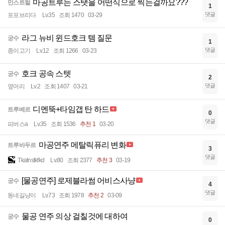
마공트루는 스탯을 어떤식으로 찍는걸까요???
민스트럴
1
댓글
포포브리다
Lv.35
조회 1470
03-29
라그 뉴비 윈드호크 템 질문
궁수
1
댓글
종이고기
Lv.12
조회 1266
03-23
호크 공속 스텟
궁수
2
댓글
옆머리
Lv.2
조회 1407
03-21
디멘뚝+타임갭 탄 하드
트루베르
0
댓글
피버스a
Lv.35
조회 1536
추천 1
03-20
마공연주 메탈릭퓨리 변화
트루바두르
3
댓글
Tkatnstkfkd
Lv.80
조회 2377
추천 3
03-19
[물공연주] 로제블라썸 어비스사냥
궁수
4
댓글
동네길냥이
Lv.73
조회 1978
추천 2
03-09
물공 연주 의상 걸칠것에 대하여
궁수
0