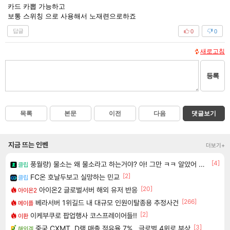
카드 카뽑 가능하고
보통 스위칭 으로 사용해서 노재련으로하죠
답글
0
0
새로고침
등록
목록
본문
이전
다음
댓글보기
지금 뜨는 인벤
더보기+
[4]
풍월량) 물소는 왜 물소라고 하는거야? 아! 그만 ㅋㅋ 알았어 ㅋㅋ
클립
[2]
FC온 호날두보고 실망하는 민교
클립
[20]
아이온2 글로벌서버 해외 유저 반응
아이온2
[266]
베라서버 1위길드 내 대규모 인원이탈종용 추정사건
메이플
[2]
이케부쿠로 팝업행사 코스프레이어들!!
이환
[3]
중국 CXMT, D램 매출 점유율 7%…글로벌 4위로 부상
해외겜