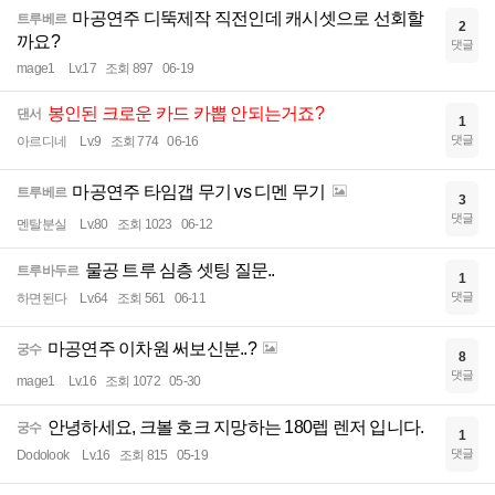
마공연주 디뚝제작 직전인데 캐시셋으로 선회할
트루베르
2
까요?
댓글
mage1
Lv.17
조회 897
06-19
봉인된 크로운 카드 카뽑 안되는거죠?
댄서
1
댓글
아르디네
Lv.9
조회 774
06-16
마공연주 타임갭 무기 vs 디멘 무기
트루베르
3
댓글
멘탈분실
Lv.80
조회 1023
06-12
물공 트루 심층 셋팅 질문..
트루바두르
1
댓글
하면된다
Lv.64
조회 561
06-11
마공연주 이차원 써보신분..?
궁수
8
댓글
mage1
Lv.16
조회 1072
05-30
안녕하세요, 크볼 호크 지망하는 180렙 렌저 입니다.
궁수
1
댓글
Dodolook
Lv.16
조회 815
05-19