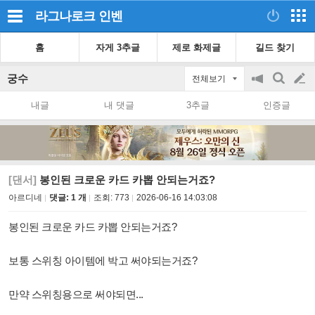
라그나로크
인벤
홈
자게 3추글
제로 화제글
길드 찾기
궁수
전체보기
공
검
글
지
색
내글
내 댓글
3추글
인증글
on/off
쓰
기
[댄서]
봉인된 크로운 카드 카뽑 안되는거죠?
아르디네
댓글: 1 개
조회:
773
2026-06-16 14:03:08
봉인된 크로운 카드 카뽑 안되는거죠?
보통 스위칭 아이템에 박고 써야되는거죠?
만약 스위칭용으로 써야되면...