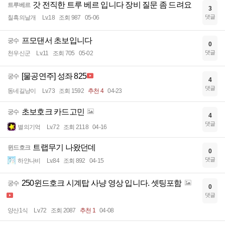
갓 전직한 트루 베르 입니다 장비 질문 좀 드려요
트루베르
3
댓글
칠흑의날개
Lv.18
조회 987
05-06
프모댄서 초보입니다
궁수
0
댓글
천우신군
Lv.11
조회 705
05-02
[물공연주] 성좌 825
궁수
4
댓글
동네길냥이
Lv.73
조회 1592
추천 4
04-23
초보호크 카드고민
궁수
4
댓글
별의기억
Lv.72
조회 2118
04-16
트랩무기 나왔던데
윈드호크
0
댓글
하얀나비
Lv.84
조회 892
04-15
250윈드호크 시계탑 사냥 영상 입니다. 셋팅포함
궁수
0
댓글
양산1식
Lv.72
조회 2087
추천 1
04-08