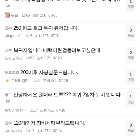
1
댓글
놋뜰
Lv.65
조회 256
08-03
250 윈드 호크 복귀 유저입니다.
궁수
0
댓글
wingzero2
Lv.16
조회 227
07-31
복귀자입니다 배럭이란걸돌려보고싶은데
궁수
0
댓글
노란고무신
Lv.52
조회 325
07-23
200이후 사냥질문드립니다.
윈드호크
1
댓글
쿠테타길마
Lv.20
조회 381
07-19
안녕하세요 원더러 트루??? 복귀 2일차 뉴비 입니다...
궁수
1
댓글
뒷치기해주마
Lv.14
조회 451
07-18
120레인저 장비세팅부탁드립니다.
궁수
0
댓글
니미쉬바나
Lv.13
조회 371
07-14