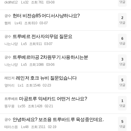
댓글
ckdrhd12
Lv.32
조회 761
03-08
헌터 비전승85 어디서사냥하나요?
궁수
2
댓글
햄쥐
Lv.41
조회 810
03-07
트루베르 전사자의무덤 질문요
궁수
6
댓글
나는나양
Lv.5
조회 911
03-07
트루베르마공 2차원무기 사용하시는분
궁수
3
댓글
나는나양
Lv.5
조회 1086
03-06
레인저 호크 뉴비 질문있습니다
레인저
5
댓글
옆머리
Lv.1
조회 1546
02-23
마공트루 악세카드 어떤거 쓰나요?
트루베르
1
댓글
똥꾸몽
Lv.55
조회 1428
02-21
안녕하세요? 보조용 트루바드루 육성중인데요.
궁수
5
댓글
테라스원
Lv.48
조회 1511
02-19