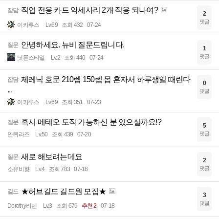
직업 전용 카드 악세사리 2개 적용 되나여?
잡담
2
댓글
이카루스
Lv.69
조회 432
07-24
안녕하세요. 뉴비 질문드립니다.
질문
1
댓글
닛폰스타일
Lv.2
조회 440
07-24
제레닉 호문 210렙 150렙 몹 혼자서 하루쟁일 때린다
잡담
0
...
댓글
이카루스
Lv.69
조회 351
07-23
혹시 메테오 도작 가능하신 분 있으실까요!?
질문
5
댓글
안퀴라즈
Lv.50
조회 439
07-20
새로 해보려는데요
질문
2
댓글
소유비향
Lv.4
조회 783
07-18
★허브길드 길드원 모집★
길드
3
댓글
Dorothy리벤
Lv.3
조회 679
추천 2
07-18