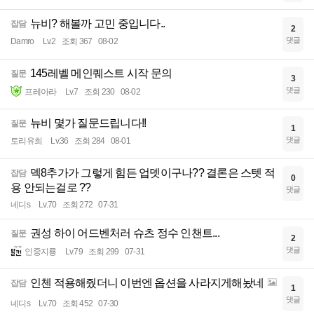
뉴비? 해볼까 고민 중입니다..
잡담
2
댓글
Damro
Lv.2
조회 367
08-02
145레벨 메인퀘스트 시작 문의
질문
3
댓글
프레아라
Lv.7
조회 230
08-02
뉴비 몇가 질문드립니다!!
질문
1
댓글
토리유희
Lv.36
조회 284
08-01
덱8추가가 그렇게 힘든 업뎃이구나?? 결론은 스텟 적
잡담
0
용 안되는걸로 ??
댓글
네디s
Lv.70
조회 272
07-31
권성 하이 어드벤처러 슈츠 정수 인챈트...
질문
2
댓글
인중지룡
Lv.79
조회 299
07-31
인첸 적용해줬더니 이번엔 옵션을 사라지게해놨네
잡담
1
댓글
네디s
Lv.70
조회 452
07-30