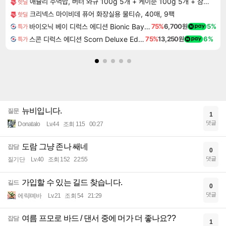
애슐리 주먹밥, 버터 와규 100g 5개 + 케이준 100g 5개 + 참치 마요 100g 5개 + 김치 콘치즈 100g 5개, 20개
핫딜
크리넥스 마이비데 퓨어 화장실용 물티슈, 40매, 9팩
핫딜
바이오닉 베이 디럭스 에디션 Bionic Bay Deluxe Edition
75%
6,700원
5%
특가
스콘 디럭스 에디션 Scorn Deluxe Edition
75%
13,250원
6%
특가
뉴비입니다.
질문
1
댓글
Donatalo
Lv.44
조회 115
00:27
도람 그냥 존나 쌔네
잡담
0
댓글
질기단
Lv.40
조회 152
22:55
가입할 수 있는 길드 찾습니다.
길드
0
댓글
에릭l예바
Lv.21
조회 54
21:29
여름 프모로 바드 / 댄서 중에 머가 더 좋나요??
잡담
1