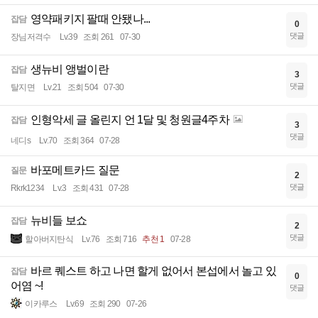
영약패키지 팔때 안됐나...
잡담
0
댓글
장님저격수
Lv.39
조회 261
07-30
생뉴비 앵벌이란
잡담
3
댓글
탈지면
Lv.21
조회 504
07-30
인형악세 글 올린지 언 1달 및 청원글4주차
잡담
3
댓글
네디s
Lv.70
조회 364
07-28
바포메트카드 질문
질문
2
댓글
Rkrk1234
Lv.3
조회 431
07-28
뉴비들 보쇼
잡담
2
댓글
할아버지탄식
Lv.76
조회 716
추천 1
07-28
바르 퀘스트 하고 나면 할게 없어서 본섭에서 놀고 있
잡담
0
어염 ~!
댓글
이카루스
Lv.69
조회 290
07-26