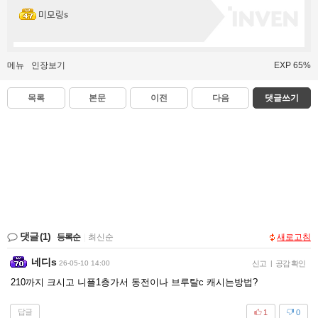
미모링s
메뉴
인장보기
EXP 65%
목록
본문
이전
다음
댓글쓰기
댓글
(1)
등록순
|
최신순
새로고침
네디s
26-05-10 14:00
신고
|
공감 확인
210까지 크시고 니플1층가서 동전이나 브루탈c 캐시는방법?
답글
1
0