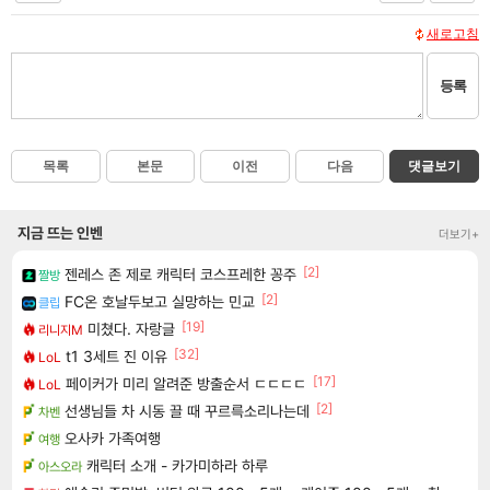
새로고침
등록
목록
본문
이전
다음
댓글보기
지금 뜨는 인벤
더보기+
[2]
젠레스 존 제로 캐릭터 코스프레한 꽁주
짤방
[2]
FC온 호날두보고 실망하는 민교
클립
[19]
미쳤다. 자랑글
리니지M
[32]
t1 3세트 진 이유
LoL
[17]
페이커가 미리 알려준 방출순서 ㄷㄷㄷㄷ
LoL
[2]
선생님들 차 시동 끌 때 꾸르륵소리나는데
차벤
오사카 가족여행
여행
캐릭터 소개 - 카가미하라 하루
아스오라