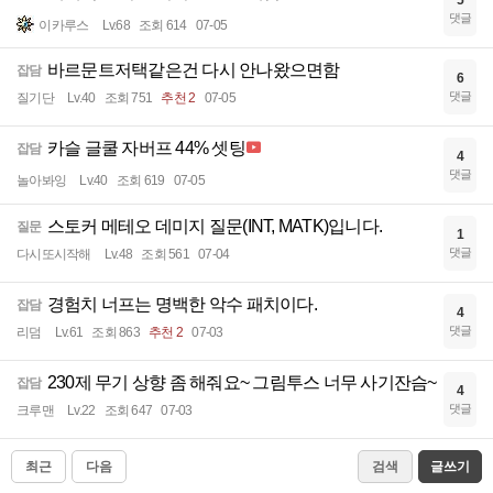
5
댓글
이카루스
Lv.68
조회 614
07-05
바르문트저택같은건 다시 안나왔으면함
잡담
6
댓글
질기단
Lv.40
조회 751
추천 2
07-05
카슬 글쿨 자버프 44% 셋팅
잡담
4
댓글
놀아봐잉
Lv.40
조회 619
07-05
스토커 메테오 데미지 질문(INT, MATK)입니다.
질문
1
댓글
다시또시작해
Lv.48
조회 561
07-04
경험치 너프는 명백한 악수 패치이다.
잡담
4
댓글
리덤
Lv.61
조회 863
추천 2
07-03
230제 무기 상향 좀 해줘요~ 그림투스 너무 사기잔슴~
잡담
4
댓글
크루맨
Lv.22
조회 647
07-03
최근
다음
검색
글쓰기