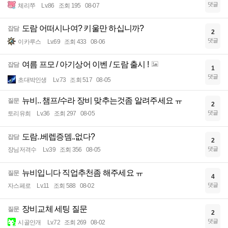
댓글
체리쭈
Lv.86
조회 195
08-07
도람 어떠시나여? 키울만 하십니까?
잡담
2
댓글
이카루스
Lv.69
조회 433
08-06
여름 프모 / 아기상어 이벤 / 도람 출시 !
잡담
1
댓글
초대박인생
Lv.73
조회 517
08-05
뉴비.. 챔프/수라 장비 맞추는것좀 알려주세요 ㅠ
질문
2
댓글
토리유희
Lv.36
조회 297
08-05
도람..베렙증뎀..없다?
잡담
2
댓글
장님저격수
Lv.39
조회 356
08-05
뉴비입니다 직업추천좀 해주세요 ㅠ
질문
4
댓글
자스페로
Lv.11
조회 588
08-02
장비교체 세팅 질문
질문
2
댓글
시골안개
Lv.72
조회 269
08-02