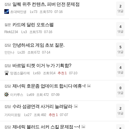
일퀘 위주 컨텐츠, 피버 던전 문제점
잡담
2
댓글
초대박인생
Lv.73
조회 570
07-16
카드에 달린 오토스펠
질문
4
댓글
Rkrk1234
Lv.3
조회 570
07-16
안녕하세요 게임 초보 질문.
잡담
5
댓글
인안나
Lv.20
조회 672
07-14
바르밀 티켓 이거 누가 기획함?
잡담
4
댓글
망겜소믈리에
Lv.63
조회 914
추천 1
07-10
제너릭 호문좀 업데이트 합시다 에휴~!
잡담
0
댓글
이카루스
Lv.69
조회 472
07-09
수라 섬광연격 사거리 늘려달라
잡담
2
댓글
가자미포링
Lv.27
조회 492
추천 1
07-07
제네릭 블러드 서커 스킬 문제점 ~~!
잡담