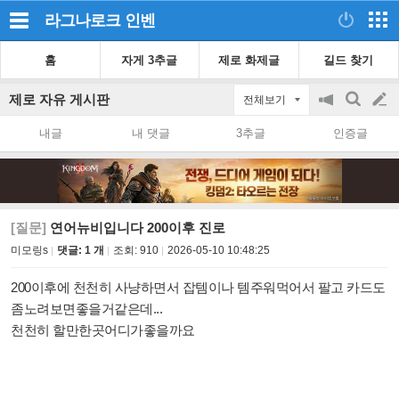
라그나로크
인벤
홈
자게 3추글
제로 화제글
길드 찾기
제로 자유 게시판
전체보기
공
검
글
지
색
내글
내 댓글
3추글
인증글
on/off
쓰
기
[질문]
연어뉴비입니다 200이후 진로
미모링s
댓글: 1 개
조회:
910
2026-05-10 10:48:25
200이후에 천천히 사냥하면서 잡템이나 템주워먹어서 팔고 카드도
좀노려보면좋을거같은데...
천천히 할만한곳어디가좋을까요