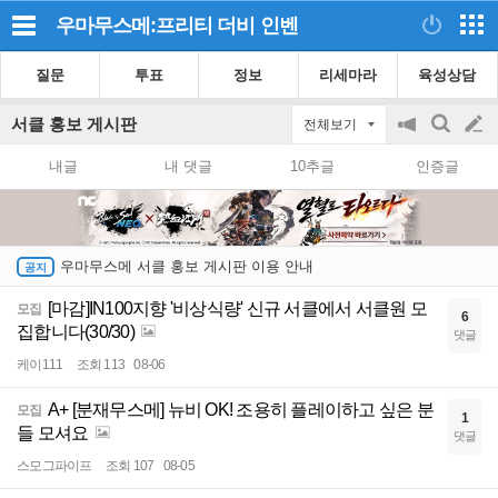
우마무스메:프리티 더비
인벤
질문
투표
정보
리세마라
육성상담
서클 홍보 게시판
전체보기
공
검
글
지
색
내글
내 댓글
10추글
인증글
on/off
쓰
기
우마무스메 서클 홍보 게시판 이용 안내
[마감]IN100지향 '비상식량' 신규 서클에서 서클원 모
모집
6
집합니다(30/30)
댓글
케이111
조회 113
08-06
A+ [분재무스메] 뉴비 OK! 조용히 플레이하고 싶은 분
모집
1
들 모셔요
댓글
스모그파이프
조회 107
08-05