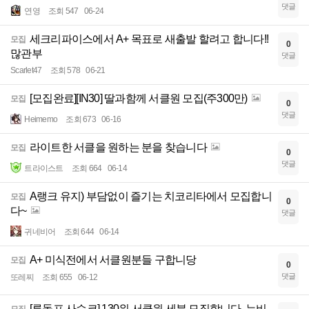
댓글
연영
조회 547
06-24
세크리파이스에서 A+ 목표로 새출발 할려고 합니다!!
모집
0
많관부
댓글
Scarlet47
조회 578
06-21
[모집완료][IN30] 딸과함께 서클원 모집(주300만)
모집
0
댓글
Heimemo
조회 673
06-16
라이트한 서클을 원하는 분을 찾습니다
모집
0
댓글
트라이스트
조회 664
06-14
A랭크 유지) 부담없이 즐기는 치코리타에서 모집합니
모집
0
다~
댓글
귀네비어
조회 644
06-14
A+ 미식전에서 서클원분들 구합니당
모집
0
댓글
또레찌
조회 655
06-12
[루돌프 사슴코] 130위 서클원 세분 모집합니다. 뉴비