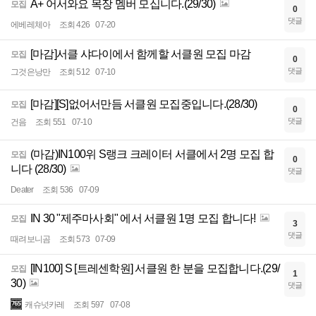
A+ 어서와요 목장 멤버 모십니다.(29/30)
모집
0
댓글
에베레체아
조회 426
07-20
[마감]서클 샤다이에서 함께할 서클원 모집 마감
모집
0
댓글
그것은낭만
조회 512
07-10
[마감][S]없어서만듬 서클원 모집중입니다.(28/30)
모집
0
댓글
건음
조회 551
07-10
(마감)IN100위 S랭크 크레이터 서클에서 2명 모집 합
모집
0
니다 (28/30)
댓글
Deater
조회 536
07-09
IN 30 "제주마사회" 에서 서클원 1명 모집 합니다!
모집
3
댓글
때려보니곰
조회 573
07-09
[IN100] S [트레센학원] 서클원 한 분을 모집합니다.(29/
모집
1
30)
댓글
캐슈넛카레
조회 597
07-08