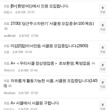
[B+] 환영여단에서 인원 모집합니다.
모집
0
댓글
배형서
조회 530
07-07
27/30) '당근주스자판기' 서클원 모집중 (in 100 목표)
모집
0
댓글
aodlfdndb
조회 592
07-06
마감[S]없어서만듬 서클원 모집중입니다.(29/30)
모집
0
댓글
건음
조회 599
07-04
A+ ＜우리서클 정상영업중＞ 초보환영, 톡방없음
모집
0
댓글
루베리아
조회 486
07-04
자유롭게 활동가능한 서클, 서클원 모집중입니다(14/3
모집
0
0)
댓글
Masdcqw
조회 520
07-02
A+ 서클에서 서클원 구합니다
모집
0
댓글
다이키노
조회 536
07-02