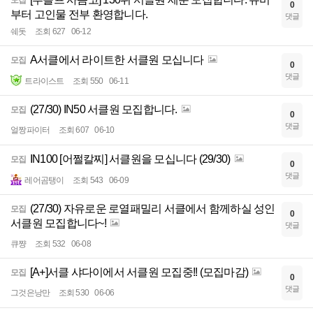
모집
0
부터 고인물 전부 환영합니다.
댓글
쉐돗
조회 627
06-12
A서클에서 라이트한 서클원 모십니다
모집
0
댓글
트라이스트
조회 550
06-11
(27/30) IN50 서클원 모집합니다.
모집
0
댓글
얼짱파이터
조회 607
06-10
IN100 [어쩔칼찌] 서클원을 모십니다 (29/30)
모집
0
댓글
레어곰탱이
조회 543
06-09
(27/30) 자유로운 로열패밀리 서클에서 함께하실 성인
모집
0
서클원 모집합니다~!
댓글
큐쨩
조회 532
06-08
[A+]서클 샤다이에서 서클원 모집중!! (모집마감)
모집
0
댓글
그것은낭만
조회 530
06-06