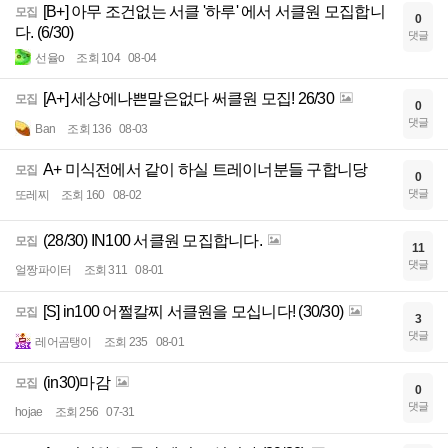
[B+] 아무 조건없는 서클 '하루' 에서 서클원 모집합니
모집
0
다. (6/30)
댓글
선율o
조회 104
08-04
[A+] 세상에나쁜말은없다 써클원 모집! 26/30
모집
0
댓글
Ban
조회 136
08-03
A+ 미식전에서 같이 하실 트레이너분들 구합니당
모집
0
댓글
또레찌
조회 160
08-02
(28/30) IN100 서클원 모집합니다.
모집
11
댓글
얼짱파이터
조회 311
08-01
[S] in100 어쩔칼찌 서클원을 모십니다! (30/30)
모집
3
댓글
레어곰탱이
조회 235
08-01
(in30)마감
모집
0
댓글
hojae
조회 256
07-31