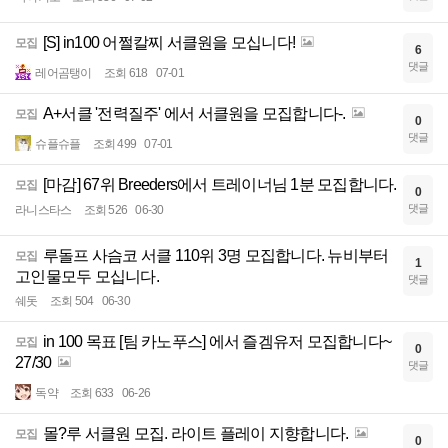
[S] in100 어쩔칼찌 서클원을 모십니다!
모집
6
댓글
레어곰탱이
조회 618
07-01
A+서클 '전력질주' 에서 서클원을 모집합니다-.
모집
0
댓글
슈플슈플
조회 499
07-01
[마감] 67위 Breeders에서 트레이너님 1분 모집합니다.
모집
0
댓글
라니스타스
조회 526
06-30
루돌프 사슴코 서클 110위 3명 모집합니다. 뉴비부터
모집
1
고인물모두 모십니다.
댓글
쉐돗
조회 504
06-30
in 100 목표 [팀 카노푸스] 에서 즐겜유저 모집합니다~
모집
0
27/30
댓글
독약
조회 633
06-26
몰?루 서클원 모집. 라이트 플레이 지향합니다.
모집
0