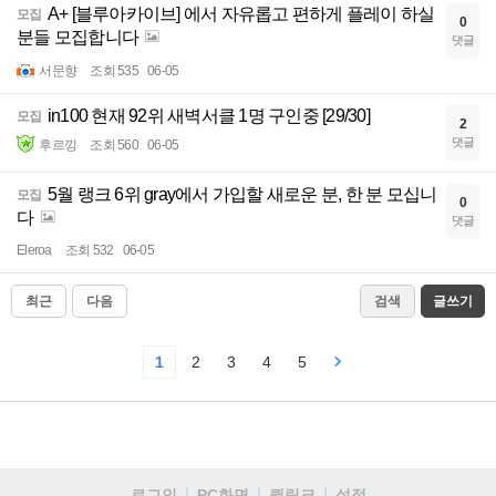
A+ [블루아카이브] 에서 자유롭고 편하게 플레이 하실
모집
0
분들 모집합니다
댓글
서문향
조회 535
06-05
in100 현재 92위 새벽서클 1명 구인중 [29/30]
모집
2
댓글
후르낑
조회 560
06-05
5월 랭크 6위 gray에서 가입할 새로운 분, 한 분 모십니
모집
0
다
댓글
Eleroa
조회 532
06-05
최근
다음
검색
글쓰기
1
2
3
4
5
로그인
PC화면
퀵링크
설정