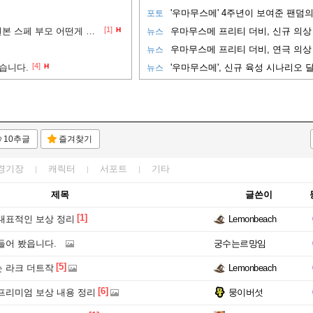
'우마무스메' 4주년이 보여준 팬덤의 
포토
[1]
롱챔 추입 클브라 부모 vs 원본 스페 부모 어떤게 더 나은가요
H
우마무스메 프리티 더비, 신규 의상 
뉴스
우마무스메 프리티 더비, 연극 의상 
뉴스
[4]
습니다.
H
'우마무스메', 신규 육성 시나리오 달
뉴스
10추글
즐겨찾기
경기장
캐릭터
서포트
기타
제목
글쓴이
[1]
대표적인 보상 정리
Lemonbeach
들어 봤읍니다.
궁수는르망임
[5]
 라크 더트작
Lemonbeach
[6]
프리미엄 보상 내용 정리
뭉이버섯