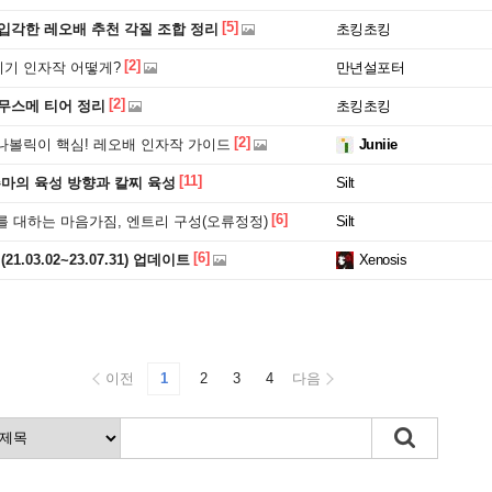
[5]
입각한 레오배 추천 각질 조합 정리
초킹초킹
[2]
기 인자작 어떻게?
만년설포터
[2]
무스메 티어 정리
초킹초킹
[2]
나볼릭이 핵심! 레오배 인자작 가이드
Juniie
[11]
마의 육성 방향과 칼찌 육성
Silt
[6]
를 대하는 마음가짐, 엔트리 구성(오류정정)
Silt
[6]
1.03.02~23.07.31) 업데이트
Xenosis
이전
1
2
3
4
다음