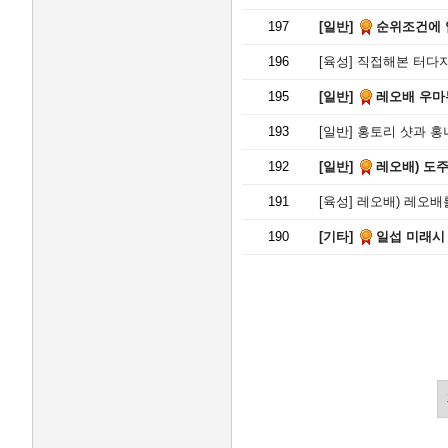
197
[일반]
순위조건에 
196
[육성]
직접해본 터다지
195
[일반]
레오배 우마
193
[일반]
홍토리 샷과 홍
192
[일반]
레오배) 도주
191
[육성]
레오배) 레오배
190
[기타]
일섭 미래시 (2