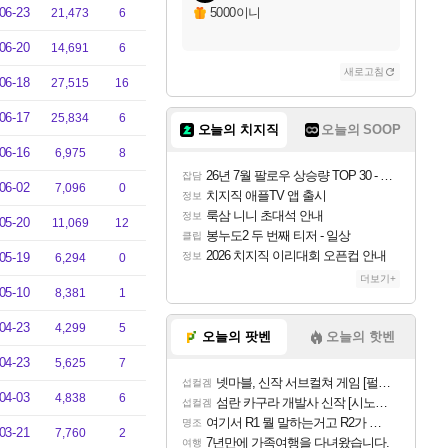
06-23
5000이니
21,473
6
06-20
14,691
6
새로고침
06-18
27,515
16
06-17
25,834
6
오늘의 치지직
오늘의 SOOP
06-16
6,975
8
26년 7월 팔로우 상승량 TOP 30 - 월간 치지직
잡담
06-02
7,096
0
치지직 애플TV 앱 출시
정보
룩삼 니니 초대석 안내
정보
05-20
11,069
12
봉누도2 두 번째 티저 - 일상
클립
2026 치지직 이리대회 오픈컵 안내
05-19
정보
6,294
0
더보기+
05-10
8,381
1
04-23
4,299
5
오늘의 팟벤
오늘의 핫벤
04-23
5,625
7
넷마블, 신작 서브컬쳐 게임 [펄 인 블루] 티저 사이트 오픈
섭컬겜
04-03
4,838
6
섬란 카구라 개발사 신작 [시노비 넥서스] 연내 출시 예정
섭컬겜
여기서 R1 뭘 말하는거고 R2가 뭘말하는걸까요?
명조
03-21
7,760
2
7년만에 가족여행을 다녀왔습니다.
여행