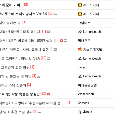
[2]
배 준비 가이드
레드시미터
[19]
우마무스메 트레이닝시트 Ver 2.0
레드시미터
[1]
점수 높이는 법.
크림마스
[1]
인자작+팬작+골드작을 해보자.
Lemonbeach
[2]
 [ 3도주 버고배 대비 100전 실험 ]
망캐호문
[3]
육성 이벤트 - 시험: 플래시 플랜
가스통대폭발
[10]
지 로 고점찍기. 방법 및 Q&A
Lemonbeach
[1]
r 교환권의 교환 범위
invisi
[3]
기 안 붙었을 때 희망
Lemonbeach
[1]
리오 스탯 상승치
이태원관장왕
[65]
,스파 등) 각종 육성론 종결판
Whitequeen
[1]
컷은? + 역병마와 후행각질에 대비한 승리 플렌
Kerootis
[2]
킬 및 비추천 스킬 정리
Juniie