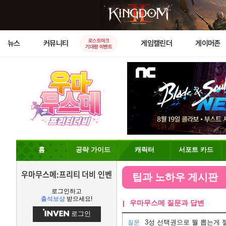
로스트아크
뉴스
커뮤니티
게임캘린더
게이머존
기대평 이벤트
홈
공략 가이드
캐릭터
서포트 카드
우마무스메:프리티 더비 인벤
팁과 노하우 게시판
로그인하고
출석보상
받으세요!
우마무스메 질문과 답변
로그인
3성 선택권으로 뭘 뽑는게 
질문