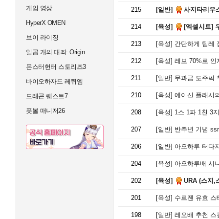
게임 영상
215
[일반]
사지타리우스
HyperX OMEN
214
[육성]
[엑셀시트] 
브이 라이징
213
[육성]
간단하게 팀레 
일곱 개의 대죄: Origin
212
[육성]
레보 70%로 
몬스터헌터 스토리즈3
211
[일반]
무과금 도주픽 추천
바이오하자드 레퀴엠
210
[육성]
에이신 플래시의 
드래곤 퀘스트7
풋볼 매니저26
208
[육성]
1스 1파 1친 3
207
[일반]
반주년 기념 ss
206
[일반]
아오하루 터다지
204
[육성]
아오하루배 시나
202
[육성]
URA (스지
201
[육성]
수르젠 유효 스테
198
[일반]
레오배 추천 스