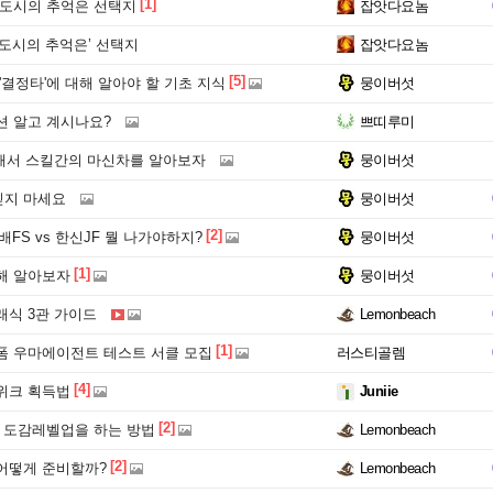
[1]
 도시의 추억은 선택지
잡앗다요놈
도시의 추억은’ 선택지
잡앗다요놈
[5]
'결정타'에 대해 알아야 할 기초 지식
뭉이버섯
션 알고 계시나요?
쁘띠루미
사용해서 스킬간의 마신차를 알아보자
뭉이버섯
믿지 마세요
뭉이버섯
[2]
FS vs 한신JF 뭘 나가야하지?
뭉이버섯
[1]
해 알아보자
뭉이버섯
래식 3관 가이드
Lemonbeach
[1]
폼 우마에이전트 테스트 서클 모집
러스티골렘
[4]
위크 획득법
Juniie
[2]
히 도감레벨업을 하는 방법
Lemonbeach
[2]
어떻게 준비할까?
Lemonbeach