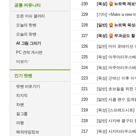
230
[육성]
뉴트랙 레보별
공통 커뮤니티
229
[기타]
<Make a new
오픈 이슈 갤러리
오늘의 핫벤
228
[일반]
뉴트랙 육성
오늘의 팟벤
227
[육성]
무과금도 할 수
AI 그림 그리기
226
[일반]
마이 로테이션 
PC 견적 게시판
225
[육성]
아쿠아리우스배 
더보기
224
[육성]
아쿠아리우스배
인기 팟벤
223
[육성]
근박신 이후 아
팟벤 바로가기
221
[일반]
초보들을 위한 
치지직
220
[일반]
서클 팬수 집계를
차벤
219
[육성]
[스프레드시트]
걸그룹
218
[일반]
사지배 클구리 
여행
217
[육성]
사지타리우스배
해외게임정보