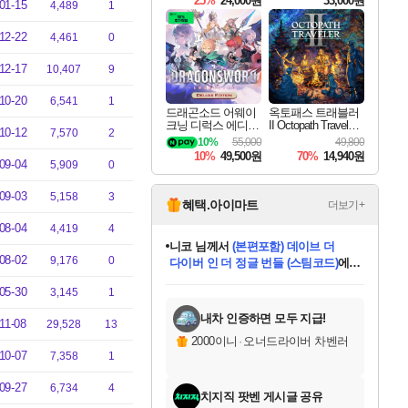
25%
24,000원
33,000원
01-15
4,489
1
12-22
4,461
0
12-17
10,407
9
10-20
6,541
1
드래곤소드 어웨이
옥토패스 트래블러
크닝 디럭스 에디션
II Octopath Traveler I
10-12
7,570
2
DragonSword Awake
I
10%
55,000
49,800
ning Deluxe Edition
10%
49,500원
70%
14,940원
09-04
5,909
0
09-03
5,158
3
혜택.아이마트
더보기+
08-04
4,419
4
니코
님께서
(본편포함) 데이브 더
08-02
9,176
0
다이버 인 더 정글 번들 (스팀코드)
에
미스골든위크
별땡
당첨되셨습니다.
한건했습니다
프로틴스101
별빛희망
미오몬도
아기쿠키
eksxo
칠부
설레임v
어느덧
동작그만
영웅97
우는무
유리별
나무아래쉼터
달빛아이
밍끼
해무
님께서
님께서
님께서
님께서
님께서
님께서
님께서
님께서
님께서
님께서
님께서
님께서
님께서
님께서
님께서
엘든 링 밤의 통치자
님께서
네이버페이 1만원
로블록스 기프트카드
엘든 링 밤의 통치자
님께서
님께서
님께서
디스코 엘리시움 최종판
엘든 링 밤의 통치자
네이버페이 1만원
로블록스 기프트카드
인투 더 브리치
로블록스 기프트카드
로블록스 기프트카드
엘든 링 밤의 통치자
(본편포함) 데이브 더
(본편포함) 데이브 더
드래곤 퀘스트 XI S
네이버페이 1만원
몬스터 헌터 월드
마피아
로블록스
05-30
3,145
1
아이스본 마스터 에디션 (스팀코드)
디럭스 에디션 (스팀코드)
데피니티브 에디션 (스팀코드)
교환권
1만원권
디럭스 에디션 (스팀코드)
다이버 인 더 정글 번들 (스팀코드)
(스팀코드)
교환권
1만원권
디럭스 에디션 (스팀코드)
다이버 인 더 정글 번들 (스팀코드)
(스팀코드)
교환권
1만원권
기프트카드 1만 5천원권
지나간 시간을 찾아서 데피니티브
2만원권
디럭스 에디션 (스팀코드)
에 당첨되셨습니다.
에 당첨되셨습니다.
에 당첨되셨습니다.
에 당첨되셨습니다.
에 당첨되셨습니다.
에 당첨되셨습니다.
를 교환.
에 당첨되셨습니다.
에 당첨되셨습니다.
를 교환.
에
에
에
에
에
에
에
를
교환.
당첨되셨습니다.
당첨되셨습니다.
당첨되셨습니다.
당첨되셨습니다.
당첨되셨습니다.
당첨되셨습니다.
에디션 (스팀코드)
당첨되셨습니다.
를 교환.
내차 인증하면 모두 지급!
11-08
29,528
13
2000이니
·
오너드라이버 차벤러
10-07
7,358
1
09-27
6,734
4
치지직 팟벤 게시글 공유