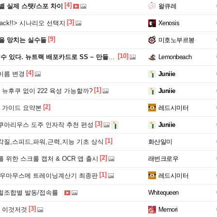
[4]
 실제 스탯/스포 차이
왈큐레
[3]
 track!!> 시나리오 선택지
Xenosis
[9]
을 망치는 실수들
미호노부르봉
[10]
 있다. 뉴트랙 배포카드로 SS ~ 만들기.
Lemonbeach
[4]
이름 변경
Juniie
[1]
뉴후쿠 없이 222 육성 가능할까?
Juniie
[2]
 가이드 요약본
레드시미터
[3]
쿠아리우스 도주 인자작 추천 편성
Juniie
[1]
각질,스피드,파워,근력,지능 기초 상식
화산일미
[2]
 위한 스크롤 캡처 & OCR 앱 출시
래번크로우
[1]
 우마무스메 트레이닝계산기 최종판
레드시미터
힐조합별 발동/접속률
Whitequeen
[3]
 이것저것
Memori