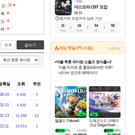
모집
[3]
신..
H
아스오라 CBT 모집
08.19
육..
H
참가자 모집까지 남은 기간
신..
H
11
16
54
58
려..
H
Days
Hours
Min
Sec
목록
글쓰기
게임 핫딜 (PC/스팀)
스토어+
마블 투혼 파이팅 소울즈 정식출시!
마블 히어로 총 출동&화려한 격투!
네이버 포인트 혜택까지!
인벤게임즈 8월 특별 할인!
드래곤소드: 어웨이크닝 입점!
문명 7 특별 할인!
귀무자: 검의 길 예약 판매 중!
비스트 오브 리인카네이션 정식 출시!
커세어 코브 출시 기념 할인!
더 렐릭 퍼스트 가디언 정식 출시
베데스다 40주년 기념 할인 중!
캡콤 프렌차이즈 할인 진행 중!
캡콤 일부 상품 상시 할인
스타워즈 은하계 레이서
로블록스 기프트 카드 공식 입점
등록일
조회
추천
인기 퍼블리셔 모음!
스팀으로 만나는 드래곤소드!
조선&고려 DLC 출시 예정
10% 할인과
게임프릭 신작 IP
해적'섬'을 발전시키자!
설화x하드코어 액션!
베데스다의 명작들을
몬헌, 바하 등 인기 IP를
몬헌 와일즈 & 드래곤즈 도그마2
인벤게임즈에서 10% 추가 적립
Robux를 가장 안전하고
최대 90% 할인가를 만나보세요!
네이버혜택과 함께 만나보세요!
50%할인&추가 적립까지!
이니&베니 혜택까지!
네이버 혜택가와 함께 예약하세요!
할인&네이버혜택으로 만나보세요!
네이버페이 혜택과 만나보세요!
40주년 프로모션으로 만나보세요!
할인가에 만나보세요!
일부 에디션 상시 할인!
혜택으로 예약 판매 중
편안하게 충전하세요
09-19
4,208
5
03-31
4,309
0
02-23
11,408
13
팰월드 Palworld
드래곤소드 어웨이
크닝 DragonSword A
02-11
10,553
2
wakening
5%
32,000
10%