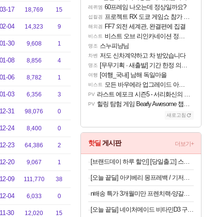
60프레임 나오는데 정상일까요?
레퀴엠
03-17
18,769
15
프로젝트 RX 도쿄 게임쇼 참가 결정
섭컬겜
02-04
FF7 외전 세계관, 완결편에 집결
14,323
9
해외겜
비스트 오브 리인카네이션 정보/공략글 모음
비스트
01-30
9,608
1
스누피냥님
명조
저도 신차계약하고 차 받았습니다
차벤
01-08
8,856
4
[무무기획 · 새출발] 기간 한정 의뢰 이벤트
명조
[여행_국내] 남해 독일마을
여행
01-06
8,782
1
모든 바우에라 업그레이드 아이템 획득 위치 공략 (89개)
비스트
01-03
라스트 에포크 시즌5 - 서리화신의 분노 티저
6,356
3
PV
힐링 탐험 게임 Bearly Awesome 챕터 1 트레일러
PV
12-31
98,076
0
새로고침
12-24
8,400
0
핫딜
게시판
더보기+
12-23
64,386
2
[브랜드데이 하루 할인] [당일출고] 스파오키즈 콜라보 반팔 파자마 모음
12-20
9,067
1
[오늘 끝딜] 아키베리 몽프레백 / 기저귀가방 백팩 보냉이너백 물티슈파우치 포함 시그니처
12-09
111,770
38
n배송 특가 3개월미만 프렌치랙-양갈비 양고기 밀키트 캠핑 쉽새끼 목초육 프랜치랙 프렌치렉 [원산지:뉴질랜드]
12-04
6,033
0
[오늘 끝딜] 네이처메이드 비타민D3 구미 비타민D 2000IU 140구미, 1개
11-30
12,020
15