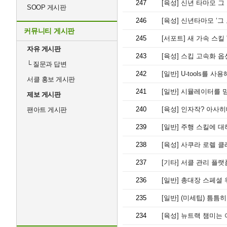
247
[육성]
신년 타마모 그
SOOP 게시판
246
[육성]
신년타마모 ‘그 
커뮤니티 게시판
245
[서포트]
새 가속 스킬 
자유 게시판
243
[육성]
스킵 고속화 옵
└
질문과 답변
242
[일반]
U-tools를 
서클 홍보 게시판
241
[일반]
시뮬레이터를 
제보 게시판
240
[육성]
인자작? 아사히배
팬아트 게시판
239
[일반]
주행 스킬에 대
238
[육성]
사쿠라 로렐 클
237
[기타]
서클 관리 플랫
236
[일반]
총대장 스페셜 
235
[일반]
(미세팁) 틈틈
234
[육성]
뉴트랙 챔미는 