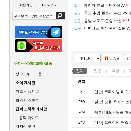
[1]
회원가입
ID/PW 찾기
패키지 효율 어떤가요??
질문
질문
[2]
롱챔 서포트 편성 추천
H
질문
이번에도 주자 관련 질문 있
질문
인증글
우마무스메 화제 집중
전체
일반
육성
정보 · 뉴스 모음
번호
소식 게시판
카드 성능 비교
252
[일반]
트레이닝 패스 
팀 레이스 랭킹
250
[일반]
승률 측정기 만
팁과 노하우 게시판
249
[육성]
배포카드로 하는
└
공략 가이드
248
[기타]
트레이닝 패스 
치지직 팟벤