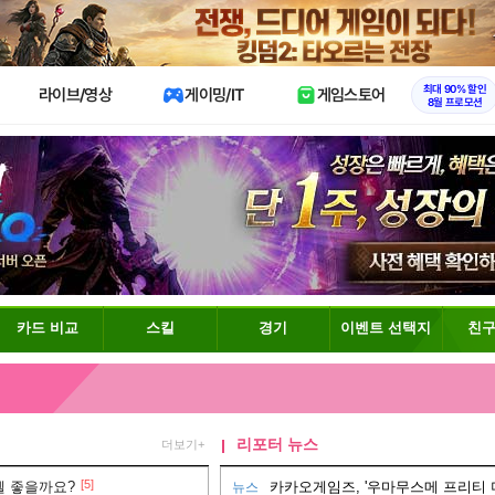
X
최대 90% 할인
라이브/영상
게이밍/IT
게임스토어
8월 프로모션
카드 비교
스킬
경기
이벤트 선택지
친구
리포터 뉴스
더보기+
[5]
젤 좋을까요?
카카오게임즈, '우마무스메 프리티 더
뉴스