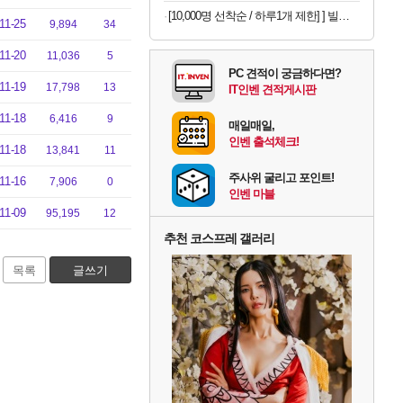
[10,000명 선착순 / 하루1개 제한] ] 빌리스홈 캡슐세제200개
11-25
9,894
34
11-20
11,036
5
PC 견적이 궁금하다면?
11-19
17,798
13
IT인벤 견적게시판
11-18
6,416
9
매일매일,
인벤 출석체크!
11-18
13,841
11
주사위 굴리고 포인트!
11-16
7,906
0
인벤 마블
11-09
95,195
12
추천 코스프레 갤러리
목록
글쓰기