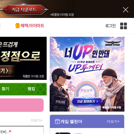
혜택.아이마트
로그인
인
벤
전
체
사
이
트
맵
 찾기
랭킹
더보기+
게임 캘린더
더보기+
비..
H