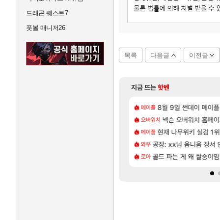
드래곤 퀘스트7
풋볼 매니저26
목록
다음글
이전글
지금 뜨는
핫벤
[130]
[1]
곳이 많은것 같습니다
본사에서 연락왔음
8월 9일 썬데이 메이플
아사쿠라 마이 성우 정
아스오라
메이플
[12]
[1]
 D램 매출 점유율 7%…글로벌 4위로 부상
 달성!
아스오라 성우 정보 및
넥슨 오버워치 홈페이
아스오라
오버워치
[5]
압박, 메인보드값 오르나
소요약
현재 나무위키 실검 1
아키츠 아키나 성우 정
아스오라
메이플
[55]
국. 사과보상줬는데
06 패치노트 (8/5)
공장: xx님 옴니움 장서
모든 성소 위치 공략 (4
비스트
와우
[45]
2027년 생산분 완판?
상 최고의 약코
골드 파는 게 왜 쌀숭이임
프롤로그 테스트를 마치고.
리밋제로
로아