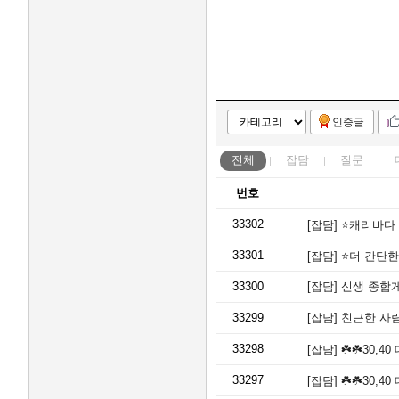
인증글
전체
잡담
질문
번호
33302
[잡담]
⭐️캐리바다
33301
[잡담]
⭐️더 간단한
33300
[잡담]
신생 종합게임
33299
[잡담]
친근한 사람
33298
[잡담]
☘️☘️30,4
33297
[잡담]
☘️☘️30,4