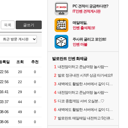
PC 견적이 궁금하다면?
IT인벤 견적게시판
매일매일,
목록
글쓰기
인벤 출석체크!
주사위 굴리고 포인트!
인벤 마블
발로란트 인벤 화제글
등록일
조회
추천
1
내전많이하고 존남여랑 놀사람~~
22:56
20
0
2
발로 정규내전 시작!! 상금 타가세요!!
22:56
22
0
3
새벽에도 활발한 서버에서 같이 디코하면서 겜할 사람!
16:41
29
0
4
내전많이하고 존남여랑 놀사람~~
5
디코 종합게임 서버 오실분...♡
03:37
44
0
6
새벽에도 활발한 서버에서 같이 디코하면서 겜할 사람!
08-06
49
0
7
발로란트 매일매일 내전하고 5인큐 같이하실분!
08-06
50
0