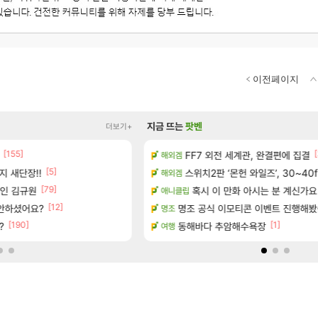
이전페이지
지금 뜨는
팟벤
더보기+
[155]
[14]
[
보 및 주요 필모
FF7 외전 세계관, 완결편에 집결
아떨린다 한시간후면
해외겜
리니지M
[5]
[15]
 출연작 모음
지 새단장!!
스위치2판 ‘몬헌 와일즈’, 30~40
주말패키지가 나왔읍니다.
해외겜
리니지M
[79]
[47]
위인 김규원
보 및 주요 필모
ㅇㅂ)진짜 개웃기네 ㅋㅋ
혹시 이 만화 아시는 분 계신가요
애니클립
메이플
[12]
 안하셨어요?
0개) - 귀환한 영혼 도전과제
명조 공식 이모티콘 이벤트 진행해봤습니다! 참
아니 뭔 샤타 안 나왔다고 진짜 화
명조
메이플
[190]
[1]
?
. (feat. 리아)
동해바다 추암해수욕장
썬데이가 샤타가 아닌 큰 이유는 경매장
여행
메이플