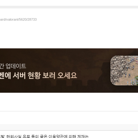
oard/valorant/5620/28733