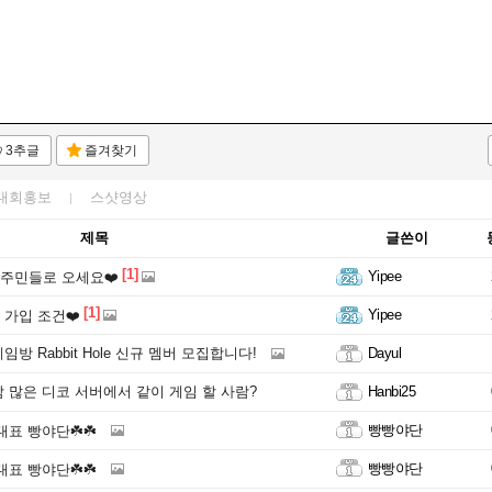
3추글
즐겨찾기
대회홍보
스샷영상
제목
글쓴이
[1]
Yipee
 주민들로 오세요❤️
[1]
Yipee
 가입 조건❤️
방 Rabbit Hole 신규 멤버 모집합니다!
Dayul
 많은 디코 서버에서 같이 게임 할 사람?
Hanbi25
빵빵야단
0 대표 빵야단☘️☘️
빵빵야단
0 대표 빵야단☘️☘️