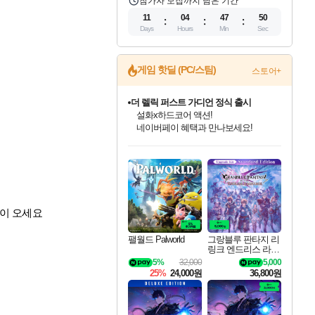
참가자 모집까지 남은 기간
11
04
47
50
Days
Hours
Min
Sec
게임 핫딜 (PC/스팀)
스토어+
더 렐릭 퍼스트 가디언 정식 출시
설화x하드코어 액션!
네이버페이 혜택과 만나보세요!
인벤게임즈 8월 특별 할인!
드래곤소드: 어웨이크닝 입점!
문명 7 특별 할인!
마블 투혼 파이팅 소울즈 정식출시!
귀무자: 검의 길 예약 판매 중!
비스트 오브 리인카네이션 정식 출시!
커세어 코브 출시 기념 할인!
베데스다 40주년 기념 할인 중!
캡콤 프렌차이즈 할인 진행 중!
캡콤 일부 상품 상시 할인
스타워즈 은하계 레이서
로블록스 기프트 카드 공식 입점
인기 퍼블리셔 모음!
스팀으로 만나는 드래곤소드!
조선&고려 DLC 출시 예정
마블 히어로 총 출동&화려한 격투!
10% 할인과
게임프릭 신작 IP
해적'섬'을 발전시키자!
베데스다의 명작들을
몬헌, 바하 등 인기 IP를
몬헌 와일즈 & 드래곤즈 도그마2
인벤게임즈에서 10% 추가 적립
Robux를 가장 안전하고
최대 90% 할인가를 만나보세요!
네이버혜택과 함께 만나보세요!
50%할인&추가 적립까지!
네이버 포인트 혜택까지!
이니&베니 혜택까지!
네이버 혜택가와 함께 예약하세요!
할인&네이버혜택으로 만나보세요!
40주년 프로모션으로 만나보세요!
할인가에 만나보세요!
일부 에디션 상시 할인!
혜택으로 예약 판매 중
편안하게 충전하세요
많이 오세요
팰월드 Palworld
그랑블루 판타지 리
링크 엔드리스 라그
나로크 업그레이드
5%
32,000
5,000
킷 Granblue Fantasy
25%
24,000원
36,800원
Relink Endless Ragn
arok Upgrade Kit DL
C