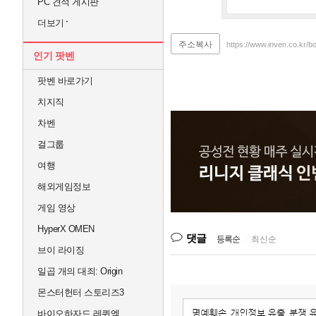
PC 견적 게시판
더보기
주소복사
https://www.inven.co.kr/b
인기 팟벤
팟벤 바로가기
치지직
차벤
걸그룹
여행
해외게임정보
게임 영상
HyperX OMEN
댓글
등록순
|
최신순
브이 라이징
일곱 개의 대죄: Origin
몬스터헌터 스토리즈3
바이오하자드 레퀴엠