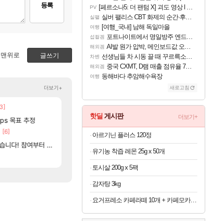
등록
[페르소나5: 더 팬텀 X] 괴도 영상 l 타카마키 안·댄싱 스타
PV
실버 팰리스 CBT 화제의 순간·후기 모음
실팰
[여행_국내] 남해 독일마을
여행
포트나이트에서 명일방주 엔드필드 [펠리카] 판매 예정
섭컬겜
AI발 원가 압박, 메인보드값 오르나
해외겜
맨위로
글쓰기
선생님들 차 시동 끌 때 꾸르륵소리나는데
차벤
중국 CXMT, D램 매출 점유율 7%…글로벌 4위로 부상
해외겜
동해바다 추암해수욕장
여행
더보기+
새로고침
3]
[130]
[1]
국내에도 이쁜곳이 많은것 같습니다
파리바게트 본사에서 연락왔음
여행
메이플
핫딜
게시판
더보기+
[12]
fps 목표 추정
중국 CXMT, D램 매출 점유율 7%…글로벌 4위로
근뎀 300 달성!
해외겜
리니지M
[6]
[5]
AI발 원가 압박, 메인보드값 오르나
대충 연구소요약
해외겜
검은사막
아르기닌 플러스 120정
[85]
[55]
여부터 추첨까지????
내는 사람도 있네
재학이형도 결국. 사과보상줬는데
리싱크드 1.06 패치노트 (8/5)
리싱크드
로아
유기농 착즙 레몬 25g x 50개
[58]
[45]
 불안정때문일듯
메모리 3사, 2027년 생산분 완판?
메이플 역사상 최고의 약코
해외겜
메이플
토시살 200g x 5팩
감자탕 3kg
요거프레소 카페라떼 10개 + 카페모카 10개