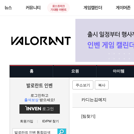
로스트아크
뉴스
커뮤니티
게임캘린더
게이머존
기대평 이벤트
홈
요원
아이템
발로란트 인벤
주소보기
복사
로그인하고
카디는김예지
출석보상
받으세요!
로그인
[팀찾기]
회원가입
ID/PW 찾기