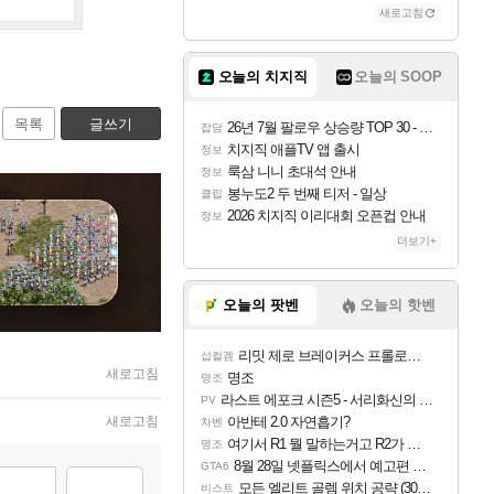
새로고침
오늘의 치지직
오늘의 SOOP
목록
글쓰기
26년 7월 팔로우 상승량 TOP 30 - 월간 치지직
잡담
치지직 애플TV 앱 출시
정보
룩삼 니니 초대석 안내
정보
봉누도2 두 번째 티저 - 일상
클립
2026 치지직 이리대회 오픈컵 안내
정보
더보기+
오늘의 팟벤
오늘의 핫벤
리밋 제로 브레이커스 프롤로그 테스트 후기 영상 업로드
섭컬겜
새로고침
명조
명조
라스트 에포크 시즌5 - 서리화신의 분노 티저
PV
새로고침
아반테 2.0 자연흡기?
차벤
여기서 R1 뭘 말하는거고 R2가 뭘말하는걸까요?
명조
8월 28일 넷플릭스에서 예고편 공개 예정
GTA6
모든 엘리트 골렘 위치 공략 (30개) - 방랑 결투가
비스트