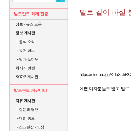
발로 같이 하실 
발로란트 화제 집중
정보 · 뉴스 모음
정보 게시판
└
공식 소식
└
유저 정보
└
팁과 노하우
치지직 팟벤
https://discord.gg/KdpXc5R
SOOP 게시판
예쁜 여자분들도 많고 발로 
발로란트 커뮤니티
자유 게시판
└
질문과 답변
└
대회 홍보
└
스크린샷 · 영상