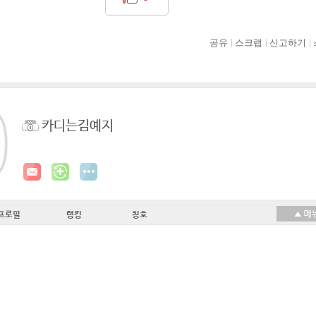
공유
스크랩
신고하기
카디는김예지
프로필
랭킹
칭호