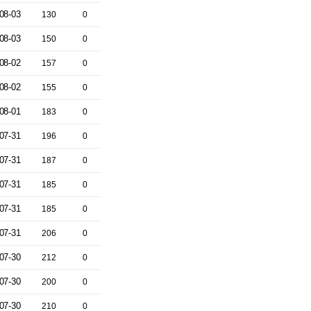
08-03
130
0
08-03
150
0
08-02
157
0
08-02
155
0
08-01
183
0
07-31
196
0
07-31
187
0
07-31
185
0
07-31
185
0
07-31
206
0
07-30
212
0
07-30
200
0
07-30
210
0