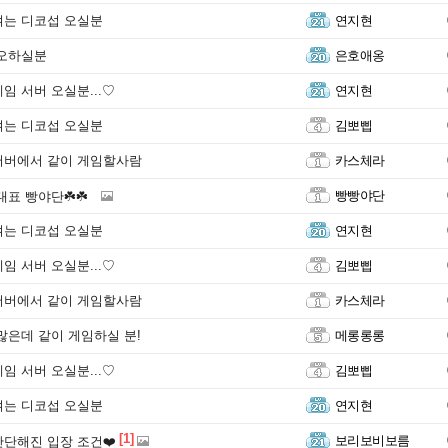
는 디코섭 오실분
연지현
듀오하실분
은호애옹
임 서버 오실분...♡
연지현
는 디코섭 오실분
김뽀삡
서버에서 같이 게임할사람
카스체라
빵빵야단
0 대표 빵야단☘️☘️
는 디코섭 오실분
연지현
임 서버 오실분...♡
김뽀삡
서버에서 같이 게임할사람
카스체라
많은데 같이 게임하실 분!
메롱롱롱
임 서버 오실분...♡
김뽀삡
는 디코섭 오실분
연지현
[1]
보리보비보름
간단해진 입장 조건❤️