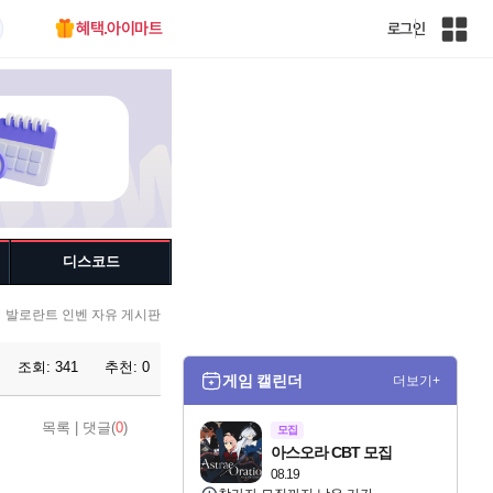
혜택.아이마트
로그인
인
벤
전
체
사
이
트
맵
디스코드
발로란트 인벤 자유 게시판
조회:
341
추천:
0
게임 캘린더
더보기+
목록
|
댓글(
0
)
모집
아스오라 CBT 모집
08.19