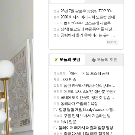
26년 7월 팔로우 상승량 TOP 30 - 월간 치지직
잡담
2026 치지직 이리대회 오픈컵 안내
정보
초ㅇㅎ) 수녀 코스프레 제로투
ㅗㅜㅑ
삼식) 토요일에 vs한동숙 롤 내전 예정
잡담
청량하게 콜라 쏟아버리는 유니 ㅋㅋㅋ
클립
더보기+
오늘의 팟벤
오늘의 핫벤
「에린」 컨셉 포스터 공개
아스오라
내차 인증
차벤
섬란 카구라 개발사 신작 [시노비 넥서스] 연내 출시 예정
섭컬겜
메모리 3사, 2027년 생산분 완판?
해외겜
국내에도 이쁜곳이 많은것 같습니다
여행
동해바다 추암해수욕장
여행
힐링 탐험 게임 Bearly Awesome 챕터 1 트레일러
PV
쿠를 먼저 보내서 기습하는 법
비스트
뉴비 질문
명조
툼레이더 레가시 퍼즐과 함정 영상
PV
중국 CXMT, D램 매출 점유율 7%…글로벌 4위로 부상
해외겜