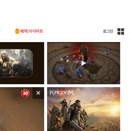
혜택.아이마트
로그인
인
벤
전
체
사
이
트
맵
×