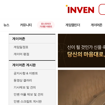
인
벤
로스트아크
뉴스
커뮤니티
게임캘린더
게이머존
기대평 이벤트
게이머존
게임일정표
게이머 평점
게이머존 게시판
공지사항 & 이벤트
동영상 갤러리
기사제보 및 건의
인벤 어플 제보 및 건의
인벤 스크립트 게시판