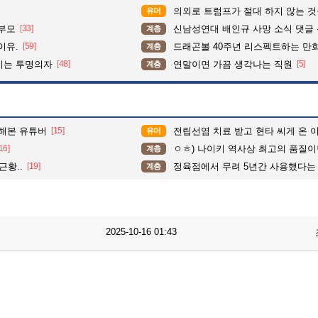
의외로 트럼프가 절대 하지 않는 
유머
학부모
[33]
신남성연대 배인규 사망 소식 댓글
계층
이유.
[59]
드래곤볼 40주년 리스펙트하는 만
계층
이는 투명의자
[48]
연말이면 가끔 생각나는 직원
[5]
계층
 해본 유튜버
[15]
전립선염 치료 받고 현타 씨게 온 
유머
16]
ㅇㅎ) 나이키 역사상 최고의 품질이
계층
근황..
[19]
정육점에서 무려 5년간 사용했다는 
계층
2025-10-16 01:43