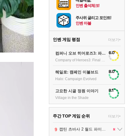
매일매일,
인벤 출석체크!
주사위 굴리고 포인트!
인벤 마블
인벤 게임 평점
더보기+
6.0
컴퍼니 오브 히어로즈3: 파이널 스탠드
Company of Heroes3: Final stand
8.0
헤일로: 캠페인 이볼브드
Halo: Campaign Evolved
8.1
고요한 시골 정원 이야기
Village in the Shade
주간 TOP 게임 순위
더보기+
10
1
2
3
4
5
6
7
8
9
팰월드
프로야구스피리츠2026
드래곤소드 : 어웨이크닝
블라인드 삼국
리듬 천국 미라클 스타즈
헤일로: 캠페인 이볼브드
캡틴 츠바사 2 월드 파이터즈
어쌔신 크리드: 블랙 플래그 리싱크드
그랑블루 판타지 리링크 - 엔드리스 라그나로크
레고 배트맨: 레거시 오브 더 다크 나이트
1
2
2
1
1
2
2