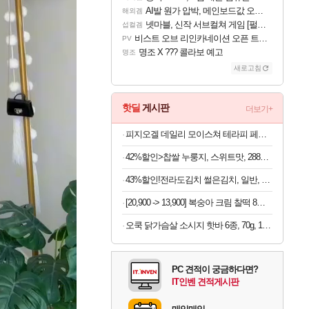
AI발 원가 압박, 메인보드값 오르나
해외겜
넷마블, 신작 서브컬쳐 게임 [펄 인 블루] 티저 사이트 오픈
섭컬겜
비스트 오브 리인카네이션 오픈 트레일러
PV
명조 X ??? 콜라보 예고
명조
새로고침
핫딜
게시판
더보기+
피지오겔 데일리 모이스쳐 테라피 페이셜 크림, 75ml, 1개
42%할인>찹쌀 누룽지, 스위트맛, 288g, 4개
43%할인!전라도김치 썰은김치, 일반, 5kg, 1개
[20,900 -> 13,900] 복숭아 크림 찰떡 8개입 x 2박스
오쿡 닭가슴살 소시지 핫바 6종, 70g, 12개
PC 견적이 궁금하다면?
IT인벤 견적게시판