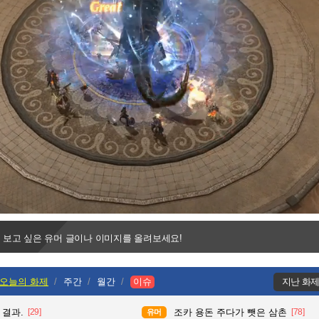
Progress
:
Loaded
:
0%
0%
 보고 싶은 유머 글이나 이미지를 올려보세요!
오늘의 화제
주간
월간
이슈
지난 화
 결과.
[29]
조카 용돈 주다가 뺏은 삼촌
[78]
유머