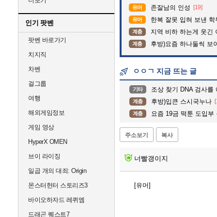
더보기
존잘남의 인성
[19]
유머
한복 잘못 입혀 보낸 
유머
인기 팟벤
지역 비하 하는게 웃긴 
계층
팟벤 바로가기
후방)요즘 하나둘씩 보
계층
치지직
차벤
ㅇㅇㄱ 지금 뜨는 글
걸그룹
조상 찾기 DNA 검사를
기타
여행
후방)입큰 스시국누나
[
계층
해외게임정보
요즘 19금 떡툰 도입부 
계층
게임 영상
주소보기
복사
HyperX OMEN
브이 라이징
너빨갱이지
일곱 개의 대죄: Origin
몬스터헌터 스토리즈3
[유머]
바이오하자드 레퀴엠
드래곤 퀘스트7