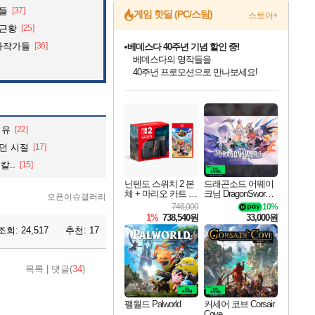
것들
[37]
게임 핫딜 (PC/스팀)
스토어+
 근황
[25]
화작가들
[36]
베데스다 40주년 기념 할인 중!
베데스다의 명작들을
40주년 프로모션으로 만나보세요!
인벤게임즈 8월 특별 할인!
드래곤소드: 어웨이크닝 입점!
문명 7 특별 할인!
귀무자: 검의 길 예약 판매 중!
비스트 오브 리인카네이션 정식 출시!
커세어 코브 출시 기념 할인!
더 렐릭 퍼스트 가디언 정식 출시
마블 투혼 파이팅 소울즈 예약 판매 중!
캡콤 프렌차이즈 할인 진행 중!
캡콤 일부 상품 상시 할인
스타워즈 은하계 레이서
로블록스 기프트 카드 공식 입점
인기 퍼블리셔 모음!
스팀으로 만나는 드래곤소드!
조선&고려 DLC 출시 예정
10% 할인과
게임프릭 신작 IP
해적'섬'을 발전시키자!
설화x하드코어 액션!
마블 히어로 총 출동&화려한 격투!
몬헌, 바하 등 인기 IP를
몬헌 와일즈 & 드래곤즈 도그마2
인벤게임즈에서 10% 추가 적립
Robux를 가장 안전하고
최대 90% 할인가를 만나보세요!
네이버혜택과 함께 만나보세요!
50%할인&추가 적립까지!
이니&베니 혜택까지!
네이버 혜택가와 함께 예약하세요!
할인&네이버혜택으로 만나보세요!
네이버페이 혜택과 만나보세요!
네이버 포인트 혜택까지!
할인가에 만나보세요!
일부 에디션 상시 할인!
혜택으로 예약 판매 중
편안하게 충전하세요
이유
[22]
던 시절
[17]
칼..
[15]
닌텐도 스위치 2 본
드래곤소드 어웨이
체 + 마리오 카트 월
크닝 DragonSword A
오픈이슈갤러리
드
wakening
746,000
10%
1%
738,540원
33,000원
조회:
24,517
추천:
17
목록
|
댓글(
34
)
팰월드 Palworld
커세어 코브 Corsair
Cove