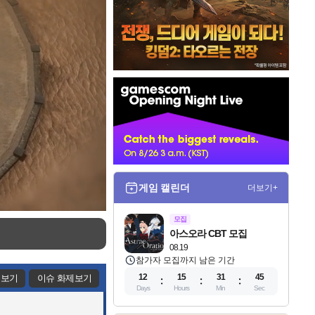
인
벤
배
너
게임 캘린더
더보기+
모집
아스오라 CBT 모집
08.19
참가자 모집까지 남은 기간
12
15
31
43
제보기
이슈 화제보기
Days
Hours
Min
Sec