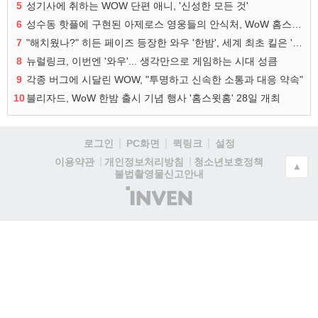
5
성기사에 취하는 WOW 단편 애니, '신성한 모든 것'
6
성수동 핫플에 구현된 아제로스 영웅들의 안식처, WoW 홈스윗홈
7
"해치웠나?" 히든 페이즈 등장한 와우 '한밤', 세계 최초 킬은 '팀 리퀴드'
8
뉴럴링크, 이번엔 '와우'... 생각만으로 게임하는 시대 성큼
9
각종 버그에 시달린 WOW, "투명하고 신속한 소통과 대응 약속"
10
블리자드, WoW 한밤 출시 기념 행사 '홈스윗홈' 28일 개최
로그인
PC화면
퀵링크
설정
청소년보호정책
이용약관
개인정보처리방침
▲
불법촬영물신고안내
(주)
인
벤