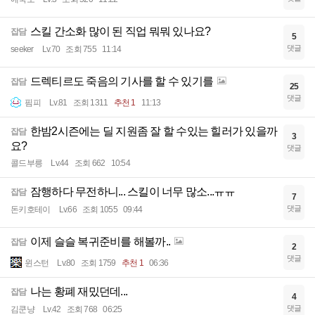
스킬 간소화 많이 된 직업 뭐뭐 있나요?
잡담
5
댓글
seeker
Lv.70
조회 755
11:14
드렉티르도 죽음의 기사를 할 수 있기를
잡담
25
댓글
핌피
Lv.81
조회 1311
추천 1
11:13
한밤2시즌에는 딜 지원좀 잘 할 수있는 힐러가 있을까
잡담
3
요?
댓글
콜드부릉
Lv.44
조회 662
10:54
잠행하다 무전하니... 스킬이 너무 많소...ㅠㅠ
잡담
7
댓글
돈키호테이
Lv.66
조회 1055
09:44
이제 슬슬 복귀준비를 해볼까..
잡담
2
댓글
윈스턴
Lv.80
조회 1759
추천 1
06:36
나는 황폐 재밌던데...
잡담
4
댓글
김쿤냥
Lv.42
조회 768
06:25