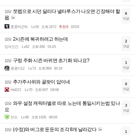
쪼렙으로 시던 달리다 넬타루스가 나오면 긴장해야 할
잡담
6
몹
댓글
훈훈하군혀
Lv.50
조회 1972
추천 6
03:59
2시즌에 복귀하려고 하는데
잡담
2
댓글
잉여인간
Lv.62
조회 650
01:45
구렁 주화 시즌 바뀌면 초기화 되나요?
잡담
1
댓글
콩콩이12
Lv.73
조회 996
00:19
추가주사위와 골팟이 답이네
잡담
0
댓글
rhd222
Lv.70
조회 907
08-06
와우 설정 캐릭터별로 따로 노는데 통일시키는법 있나
잡담
3
요
댓글
잔도
Lv.48
조회 1626
08-06
(수정)와 버그로 둔둔의 조각 8개 날라갔다
잡담
1