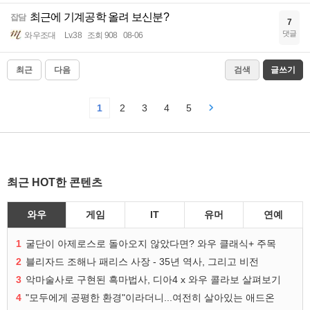
최근에 기계공학 올려 보신분?
잡담
7
댓글
와우조대
Lv.38
조회 908
08-06
최근
다음
검색
글쓰기
1
2
3
4
5
최근 HOT한 콘텐츠
와우
게임
IT
유머
연예
1
굴단이 아제로스로 돌아오지 않았다면? 와우 클래식+ 주목
2
블리자드 조해나 패리스 사장 - 35년 역사, 그리고 비전
3
악마술사로 구현된 흑마법사, 디아4 x 와우 콜라보 살펴보기
4
"모두에게 공평한 환경"이라더니...여전히 살아있는 애드온