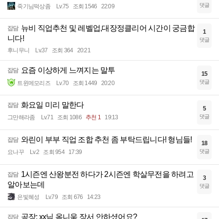
댓글
죽기님떡상좀
Lv.75
조회 1546
22:09
뉴비 직업추천 및 레벨업,대장정클리어 시간이 궁금합
잡담
1
니다!
댓글
후니무니
Lv.37
조회 364
20:21
요즘 이상하게 느껴지는 말투
잡담
15
댓글
트윈메모리즈
Lv.70
조회 1449
20:20
화요일 미리 말한다
잡담
5
댓글
그만해라좀
Lv.71
조회 1086
추천 1
19:13
와린이 부부 직업 조합 추천 좀 부탁드립니다! 형님들!
잡담
18
댓글
요나꾸
Lv.2
조회 954
17:39
1시즌엔 산왕분전 하다가 2시즌엔 학살무전을 하려고
잡담
3
알아보는데
댓글
은빛혜성
Lv.79
조회 676
14:23
공장: xx님 옴니움 장서 안하셨어요?
잡담