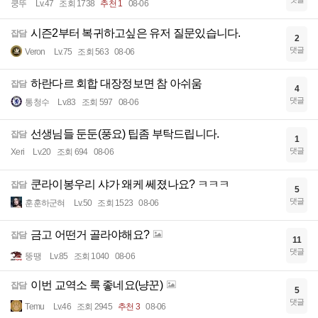
쿵뚜
Lv.47
조회 1738
추천 1
08-06
시즌2부터 복귀하고싶은 유저 질문있습니다.
잡담
2
댓글
Veron
Lv.75
조회 563
08-06
하란다르 회합 대장정보면 참 아쉬움
잡담
4
댓글
통청수
Lv.83
조회 597
08-06
선생님들 둔둔(풍요) 팁좀 부탁드립니다.
잡담
1
댓글
Xeri
Lv.20
조회 694
08-06
쿤라이봉우리 샤가 왜케 쎄졌나요? ㅋㅋㅋ
잡담
5
댓글
훈훈하군혀
Lv.50
조회 1523
08-06
금고 어떤거 골라야해요?
잡담
11
댓글
뚱땡
Lv.85
조회 1040
08-06
이번 교역소 룩 좋네요(냥꾼)
잡담
5
댓글
Temu
Lv.46
조회 2945
추천 3
08-06