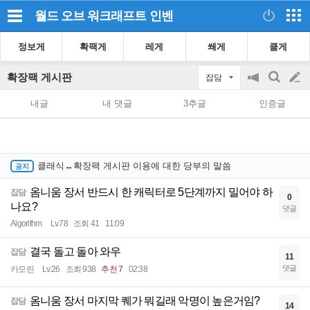
월드 오브 워크래프트
인벤
정보게
확팩게
레게
쐐게
클게
확장팩 게시판
잡담
공
검
글
지
색
내글
내 댓글
3추글
인증글
on/off
쓰
기
클래식↔확장팩 게시판 이용에 대한 당부의 말씀
옴니움 장서 반드시 한 캐릭터로 5단계까지 밀어야 하
잡담
0
나요?
댓글
Algorithm
Lv.78
조회 41
11:09
결국 돌고 돌아 와우
잡담
11
댓글
카모린
Lv.26
조회 938
추천 7
02:38
옴니움 장서 마지막 퀘가 뭐길래 악명이 높은거임?
잡담
14