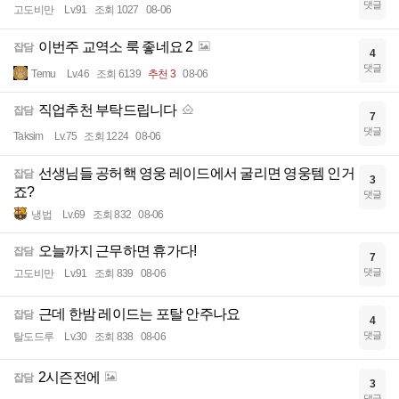
댓글
고도비만
Lv.91
조회 1027
08-06
이번주 교역소 룩 좋네요 2
잡담
4
댓글
Temu
Lv.46
조회 6139
추천 3
08-06
직업추천 부탁드립니다
잡담
7
댓글
Taksim
Lv.75
조회 1224
08-06
선생님들 공허핵 영웅 레이드에서 굴리면 영웅템 인거
잡담
3
죠?
댓글
냉법
Lv.69
조회 832
08-06
오늘까지 근무하면 휴가다!
잡담
7
댓글
고도비만
Lv.91
조회 839
08-06
근데 한밤 레이드는 포탈 안주나요
잡담
4
댓글
탈도드루
Lv.30
조회 838
08-06
2시즌전에
잡담
3
댓글