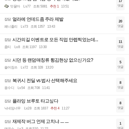
17
댓글
맛꿀마
Lv.77
조회 5081
추천 1
13:51
얼라에 언데드좀 주라 제발
잡담
20
댓글
페니졸리
Lv.73
조회 1357
13:43
시간의길 이벤트로 모든 직업 만렙찍었는데...
잡담
11
댓글
좀티
Lv.8
조회 1197
13:30
시던 등 랜덤매칭류 튕김현상 없으신가요?
잡담
5
댓글
쓸어짐쓰
Lv.72
조회 328
13:20
복귀시 전딜 vs 법사 선택해주세요
잡담
8
댓글
용수디
Lv.54
조회 708
11:41
플라잉 브루토 타고싶다
잡담
8
댓글
닉네임너무
Lv.28
조회 1837
추천 4
11:27
재제작 버그 언제 고치냐 ㅡㅡ
잡담
1
댓글
애국소
Lv.3
조회 520
11:22