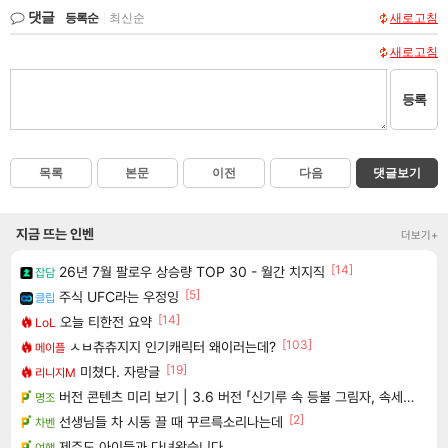
댓글
등록순
|
최신순
새로고침
새로고침
등록
목록
본문
이전
다음
댓글보기
지금 뜨는 인벤
더보기+
[14]
26년 7월 팔로우 상승량 TOP 30 - 월간 치지직
잡담
[5]
주식 UFC라는 우정잉
클립
[14]
오늘 티한전 요약
LoL
[103]
ㅅㅂ츄츄지지 인기캐릭터 왜이러는데?
메이플
[19]
미쳤다. 자랑글
리니지M
버전 콘텐츠 미리 보기 | 3.6 버전 「신기루 속 등불 그림자, 속세에 깃든 검의 결심」이 8월 20일에 업데이트됩니다!
명조
[2]
선생님들 차 시동 끌 때 꾸르륵소리나는데
차벤
제주도 아이들과 다녀왔습니다.
여행