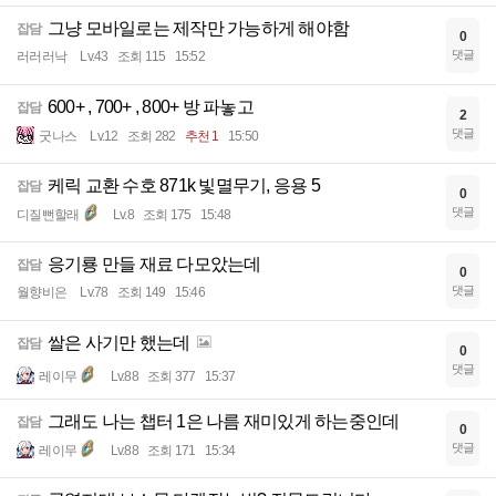
그냥 모바일로는 제작만 가능하게 해야함
잡담
0
댓글
러러러낙
Lv.43
조회 115
15:52
600+ , 700+ , 800+ 방 파놓고
잡담
2
댓글
굿나스
Lv.12
조회 282
추천 1
15:50
케릭 교환 수호 871k 빛멸무기, 응용 5
잡담
0
댓글
디질뻔할래
Lv.8
조회 175
15:48
응기룡 만들 재료 다모았는데
잡담
0
댓글
월향비은
Lv.78
조회 149
15:46
쌀은 사기만 했는데
잡담
0
댓글
레이무
Lv.88
조회 377
15:37
그래도 나는 챕터 1은 나름 재미있게 하는중인데
잡담
0
댓글
레이무
Lv.88
조회 171
15:34