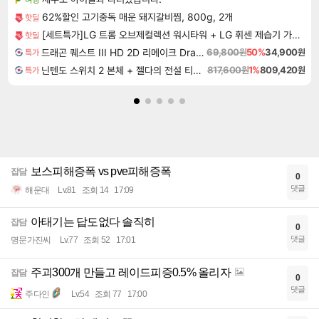
62%할인 고기중독 매운 돼지갈비찜, 800g, 2개
핫딜
[세트특가]LG 트롬 오브제컬렉션 워시타워 + LG 휘센 제습기 가전세트 계절가전 세탁가전 조합
핫딜
드래곤 퀘스트 III HD 2D 리메이크 Dragon Quest III HD 2D Remake
69,800원
50%
34,900원
특가
닌텐도 스위치 2 본체 + 젤다의 전설 티어스 오브 더 킹덤 닌텐도 스위치 2 에디션 + 젤다의 전설 브레스 오브 더 와일드 닌텐도 스위치 2 에디션 번들
817,600원
1%
809,420원
특가
보스피해증폭 vs pve피해증폭
잡담
0
댓글
해운대
Lv.81
조회 14
17:09
아태기는 답도없다 솔직히
잡담
0
댓글
명문가진씨
Lv.77
조회 52
17:01
주괴300개 만들고 레이드피증0.5% 올리자
잡담
0
댓글
주다인
Lv.54
조회 77
17:00