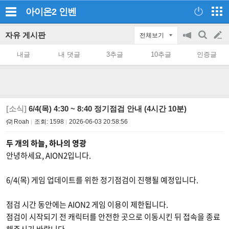
아이온2
인벤
자유 게시판
전체보기
공
검
글
지
색
내글
내 댓글
3추글
10추글
인증글
on/off
쓰
기
[소식]
6/4(목) 4:30 ~ 8:40 정기점검 안내 (4시간 10분)
Roah
조회:
1598
2026-06-03 20:58:56
두 개의 하늘, 하나의 영광
안녕하세요, AION2입니다.
6/4(목) 게임 업데이트를 위한 정기점검이 진행될 예정입니다.
점검 시간 동안에는 AION2 게임 이용이 제한됩니다.
점검이 시작되기 전 캐릭터를 안전한 곳으로 이동시킨 뒤 접속을 종료