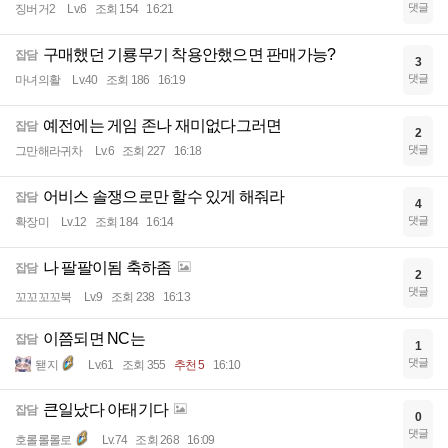
댓글
징버거2
Lv.6
조회 154
16:21
구매했던 기룡무기 착용안했으면 판매가능?
잡담
3
댓글
마녀의활
Lv.40
조회 186
16:19
예전에는 게임 존나 재미없다그러면
잡담
2
댓글
그만해라귀차
Lv.6
조회 227
16:18
어비스 솔쟁으로만 할수 있게 해줘라
잡담
4
댓글
확장미
Lv.12
조회 184
16:14
나 팔팔이됨 축하좀
잡담
2
댓글
꼬꼬꼬꼬북
Lv.9
조회 238
16:13
이쯤되면 NC는
잡담
1
댓글
됃지
Lv.61
조회 355
추천 5
16:10
큰일났다 아태기다
잡담
0
댓글
호롤롤롤로
Lv.74
조회 268
16:09