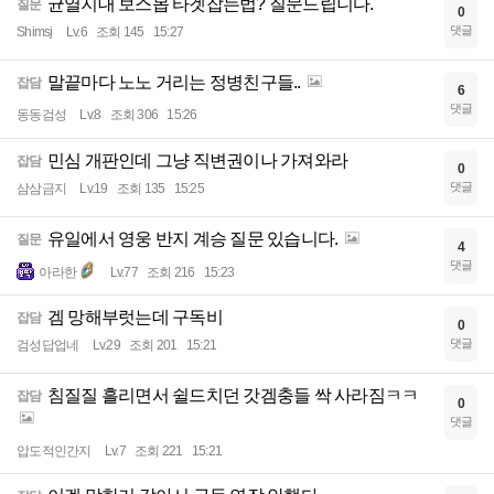
균열지대 보스몹 타겟잡는법? 질문드립니다.
질문
0
댓글
Shimsj
Lv.6
조회 145
15:27
말끝마다 노노 거리는 정병친구들..
잡담
6
댓글
동동검성
Lv.8
조회 306
15:26
민심 개판인데 그냥 직변권이나 가져와라
잡담
0
댓글
삼삼금지
Lv.19
조회 135
15:25
유일에서 영웅 반지 계승 질문 있습니다.
질문
4
댓글
아라한
Lv.77
조회 216
15:23
겜 망해부럿는데 구독비
잡담
0
댓글
검성답업네
Lv.29
조회 201
15:21
침질질 흘리면서 쉴드치던 갓겜충들 싹 사라짐ㅋㅋ
잡담
0
댓글
압도적인간지
Lv.7
조회 221
15:21