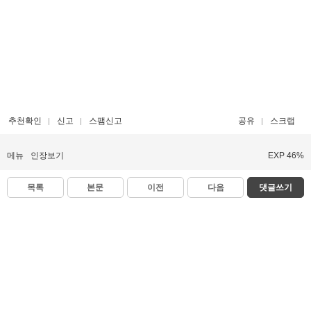
추천확인
신고
스팸신고
공유
스크랩
메뉴
인장보기
EXP 46%
목록
본문
이전
다음
댓글쓰기