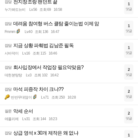
천지창조랑 팬던트 끝
잡담
1
댓글
누가봐도뉴비
Lv.56
조회 69
16:58
데려움 참여형 버스 클탐 줄이는법 이제 암
잡담
1
댓글
Fmmm
Lv.40
조회 136
16:47
지금 상황 파훼법 김남준 필독
잡담
1
댓글
시바덕이
Lv.16
조회 115
16:46
회사입장에서 작업장 필요악맞음?
잡담
2
댓글
데헌분탕탕
Lv.3
조회 102
16:42
마석 피증작 차이 크냐??
잡담
2
댓글
반반무대많이
Lv.71
조회 250
16:28
악세 순서
질문
2
댓글
애플리에
Lv.31
조회 144
16:23
상급 영석 x 30개 제작은 왜 없냐
잡담
1