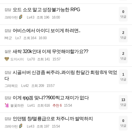
오드 소모 말고 성장불가능한 RPG
잡담
0
댓글
크레아틴
Lv.43
조회 196
16:00
어비스에서 아이디 보이게 하려면..
잡담
2
댓글
I백군
Lv.7
조회 164
16:00
새싹 320k인대 이제 무엇해야할가요??
질문
2
댓글
도미시이
Lv.70
조회 141
15:57
시골서버 신경좀 써주라..콰이링 한달간 회랑 8개 먹었
잡담
1
다
댓글
그래쪄요
Lv.42
조회 209
15:57
이게 rpg겜 맞냐??900찍고 재미가 없다
잡담
13
댓글
불꽃좌완
Lv.41
조회 616
추천 6
15:54
인던템 창/멸룡급으로 처주니까 쌀먹하지
잡담
0
댓글
크레아틴
Lv.43
조회 197
15:54