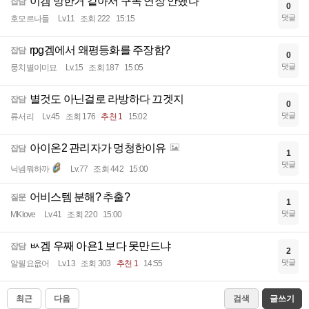
이겜 망한거 같아서 구독 연장 안했다
잡담
0
댓글
호모르나들
Lv.11
조회 222
15:15
rpg겜에서 왜평등화를 주장함?
잡담
0
댓글
뭉치별이미묘
Lv.15
조회 187
15:05
별것도 아닌걸로 라방하다 끄겟지
잡담
0
댓글
류서리
Lv.45
조회 176
추천 1
15:02
아이온2 관리자가 멍청한이유
잡담
1
댓글
닉넴뭐하까
Lv.77
조회 442
15:00
어비스템 분해? 추출?
질문
1
댓글
MKlove
Lv.41
조회 220
15:00
ㅄ겜 우째 아욘1 보다 못만드냐
잡담
2
댓글
알필요읎어
Lv.13
조회 303
추천 1
14:55
최근
다음
검색
글쓰기