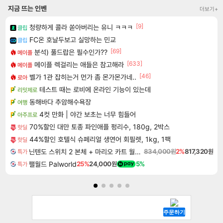
지금 뜨는 인벤
더보기+
[9]
청량하게 콜라 쏟아버리는 유니 ㅋㅋㅋ
클립
FC온 호날두보고 실망하는 민교
클립
[69]
분석) 풀드랍은 필수인가??
메이플
[633]
메이플 렉걸리는 애들은 참고해라
메이플
[46]
벨가 1관 잡히는거 먼가 좀 몬가몬가네..
로아
테스트 때는 로비에 온라인 기능이 있는데
리밋제로
동해바다 추암해수욕장
여행
4컷 만화 | 야간 보초는 너무 힘들어
아주프로
70%할인 대만 토종 파인애플 펑리수, 180g, 2박스
핫딜
44%할인 호텔식 슈페리얼 생연어 회필렛, 1kg, 1팩
핫딜
닌텐도 스위치 2 본체 + 마리오 카트 월드 + 포켓몬 포코피아 번들
834,000원
2%
817,320원
특가
팰월드 Palworld
25%
24,000원
5%
특가