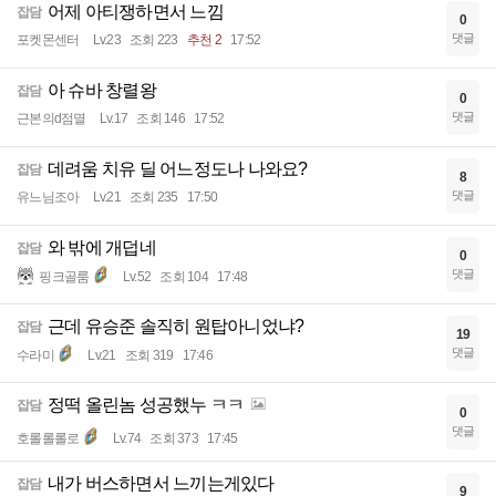
어제 아티쟁하면서 느낌
잡담
0
댓글
포켓몬센터
Lv.23
조회 223
추천 2
17:52
아 슈바 창렬왕
잡담
0
댓글
근본의d점멸
Lv.17
조회 146
17:52
데려움 치유 딜 어느정도나 나와요?
잡담
8
댓글
유느님조아
Lv.21
조회 235
17:50
와 밖에 개덥네
잡담
0
댓글
핑크골룸
Lv.52
조회 104
17:48
근데 유승준 솔직히 원탑아니었냐?
잡담
19
댓글
수라미
Lv.21
조회 319
17:46
정떡 올린놈 성공했누 ㅋㅋ
잡담
0
댓글
호롤롤롤로
Lv.74
조회 373
17:45
내가 버스하면서 느끼는게있다
잡담
9