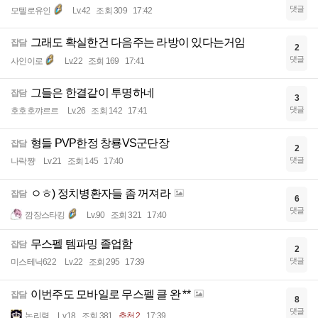
댓글
모텔로유인
Lv.42
조회 309
17:42
그래도 확실한건 다음주는 라방이 있다는거임
잡담
2
댓글
사인이로
Lv.22
조회 169
17:41
그들은 한결같이 투명하네
잡담
3
댓글
호호호꺄르르
Lv.26
조회 142
17:41
형들 PVP한정 창룡VS군단장
잡담
2
댓글
나락쨩
Lv.21
조회 145
17:40
ㅇㅎ) 정치병환자들 좀 꺼져라
잡담
6
댓글
깜장스타킹
Lv.90
조회 321
17:40
무스펠 템파밍 졸업함
잡담
2
댓글
미스테닉622
Lv.22
조회 295
17:39
이번주도 모바일로 무스펠 클 완 **
잡담
8
댓글
논리력
Lv.18
조회 381
추천 2
17:39