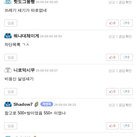
핫도그붕빵
26-06-04 06:45
신고
|
공감 확인
쓰레기 새기가 따로없네
답글
0
0
뭐냐대체이게
26-06-04 06:50
신고
|
공감 확인
차단목록 ㄱㅅ
답글
0
0
니로막시무
26-06-04 08:07
신고
|
공감 확인
비응신 살성새기
답글
0
0
Shadow7
26-06-04 08:20
신고
|
공감 확인
참고로 500+방이였음 550+ 이였나
답글
0
0