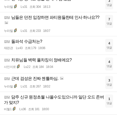
3
댓글
누라틸
Lv.31
조회 304
18:13
님들은 던전 입장하면 파티원들한테 인사 하나요??
잡담
7
댓글
누라틸
Lv.31
조회 233
18:07
돌파석 수급처는?
잡담
4
댓글
재판관
Lv.43
조회 179
18:06
치유님들 벽력 풀차징이 정배에요?
잡담
4
댓글
사인이로
Lv.22
조회 184
18:04
근데 검성은 진짜 젠틀하심.
잡담
3
댓글
누라틸
Lv.31
조회 267
18:02
담주 신규 원정초월 나올수도있으니까 일단 오드 존버
잡담
1
가 맞지?
댓글
비첼1
Lv.36
조회 181
18:00