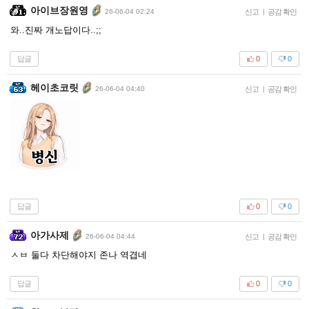
아이브장원영
26-06-04 02:24
신고
|
공감 확인
와..진짜 개노답이다..;;
답글
0
0
헤이초코릿
26-06-04 04:40
신고
|
공감 확인
답글
0
0
아가사제
26-06-04 04:44
신고
|
공감 확인
ㅅㅂ 둘다 차단해야지 존나 역겹네
답글
0
0