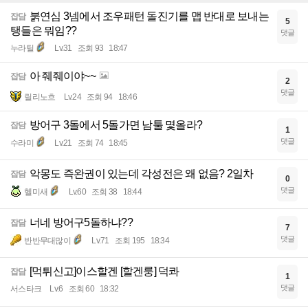
붉연심 3넴에서 조우패턴 돌진기를 맵 반대로 보내는
잡담
5
탱들은 뭐임??
댓글
누라틸
Lv.31
조회 93
18:47
아 줴줴이야~~
잡담
2
댓글
릴리노흐
Lv.24
조회 94
18:46
방어구 3돌에서 5돌가면 남툴 몇올라?
잡담
1
댓글
수라미
Lv.21
조회 74
18:45
악몽도 즉완권이 있는데 각성전은 왜 없음? 2일차
잡담
0
댓글
헬미새
Lv.60
조회 38
18:44
너네 방어구5돌하냐??
잡담
7
댓글
반반무대많이
Lv.71
조회 195
18:34
[먹튀신고]이스할겐 [할겐룽] 덕콰
잡담
1
댓글
서스타크
Lv.6
조회 60
18:32