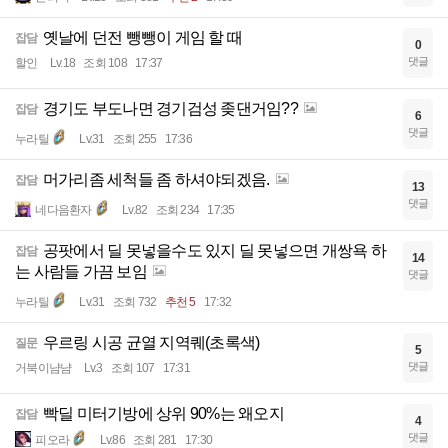
옛날에 던전 뺑뺑이 게임 할 때
잡담
0
댓글
할인
Lv.18
조회 108
17:37
경기도 부도나면 경기검성 좆댄거임??
잡담
6
댓글
누라틸
Lv.31
조회 255
17:36
머가리좀 세척들 좀 하셔야되겠음.
잡담
13
댓글
네다음환자
Lv.82
조회 234
17:35
공팟에서 딜 못넣을수도 있지 딜 못넣으면 개쌍욕 하
잡담
14
는 사람들 가끔 보임
댓글
누라틸
Lv.31
조회 732
추천 5
17:32
우르링 시공 균열 지역퀘(초록색)
질문
5
댓글
거북이냠냠
Lv.3
조회 107
17:31
빡딜 미터기방에 상위 90%는 왜오지
잡담
4
댓글
피오라
Lv.86
조회 281
17:30