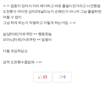
ㅇㅇ 업둥이 있어서 미리 레디하고 바로 출발시킨거라고 시인했음
도전횟수 까이면 상자2개날리는거 손해인거 아니까 그냥 출발하면
어쩔 수 없이
그냥 하게 하는거 악용하고 이렇게 하는거임 ㅅㅂ
살상[마르] 마르쿠탄 << 행동한놈
피아노[마르] 마르쿠탄 << 업둥이
다들 조심하십쇼
성역 도전횟수좀없애 ㅅㅂ
23
0