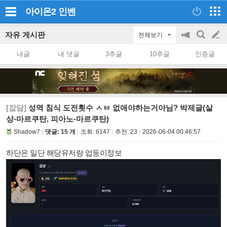
아이온2
인벤
자유 게시판
전체보기
공
검
글
지
색
내글
내 댓글
3추글
10추글
인증글
on/off
쓰
기
[잡담]
성역 침식 도전횟수 ㅅㅂ 없애야하는거아님? 박제글(살
상-마르쿠탄, 피아노-마르쿠탄)
Shadow7
댓글: 15 개
조회:
6147
추천:
23
2026-06-04 00:46:57
하단은 일단 해당유저랑 업둥이정보