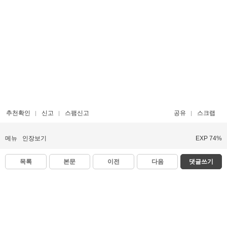
추천확인
신고
스팸신고
공유
스크랩
메뉴
인장보기
EXP 74%
목록
본문
이전
다음
댓글쓰기