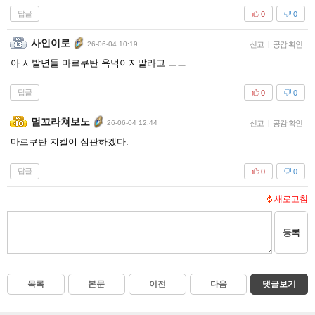
답글
0
0
사인이로
26-06-04 10:19
신고
|
공감 확인
아 시발년들 마르쿠탄 욕먹이지말라고 ㅡㅡ
답글
0
0
멀꼬라쳐보노
26-06-04 12:44
신고
|
공감 확인
마르쿠탄 지켈이 심판하겠다.
답글
0
0
새로고침
등록
목록
본문
이전
다음
댓글보기