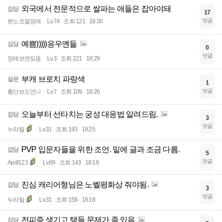
외국에서 전문적으로 쌀파는 애들은 잡아야돼
잡담
17
댓글
분노조절장애
Lv.74
조회 121
18:30
예쁨)))))응우옌들
잡담
0
댓글
장애보면짖음
Lv.3
조회 221
18:29
부캐 브로치 파랑색
질문
1
댓글
횡단보도언니
Lv.7
조회 109
18:26
오늘부터 선타치는 궁성 대응법 알려드림.
잡담
3
댓글
누라틸
Lv.31
조회 193
18:25
PVP 입문자들을 위한 조언. 밑에 글과 조금 다름.
잡담
5
댓글
Apdl123
Lv.69
조회 143
18:19
진심 캐리어형님은 노벨평화상 줘야됨.
잡담
3
댓글
누라틸
Lv.31
조회 158
18:18
전피증 생기고 탱들 문제가 좀 있음
잡담