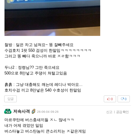
철방 : 딜은 차고 넘쳐요~ 똥 잘빼주세요
수검호치 1팟 550 검성이 한말임ㅋㅋㅋㅋㅋㅋㅋㅋ
그러고 똥 빼다 죽으니까 바로 ㅈㄹ함ㅋㅋㅋ
두나2 : 정령님?? 그만 죽으세요
500으로 8만넣고 주댕이 쳐털고있음
흙흙 : 그냥 대충해도 깨는데 레디나 박아요...
호치수검 끼고 8만넣은 540 수호성이 한말임
답글
0
0
저속사격
26-06-04 09:26
신고
|
공감 확인
마르쿠탄에 버스충새끼들 ㅈㄴ 많네ㅋㅋ
내가 어제 겪었던 일임
버스타놓고 버스탄놈이 큰소리치는 ㅈ같은게임