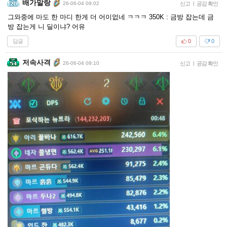
배가말랑
26-06-04 09:02
신고
|
공감 확인
그와중에 마도 한 마디 한게 더 어이없네 ㅋㅋㅋ 350K : 금방 잡는데 금
방 잡는게 니 딜이냐? 어유
답글
0
0
저속사격
26-06-04 09:10
신고
|
공감 확인