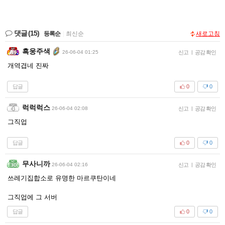
댓글
(15)
등록순
|
최신순
새로고침
흑웅주색
26-06-04 01:25
신고
|
공감 확인
개역겹네 진짜
답글
0
0
럭럭럭스
26-06-04 02:08
신고
|
공감 확인
그직업
답글
0
0
무사니까
26-06-04 02:16
신고
|
공감 확인
쓰레기집합소로 유명한 마르쿠탄이네
그직업에 그 서버
답글
0
0