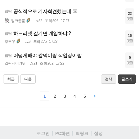
공식적으로 기자회견했는데
잡담
22
댓글
핑크골룸
Lv.52
조회 506
17:27
하드리셋 갈기면 게임하냐 ?
잡담
16
댓글
후푸우
Lv.9
조회 275
17:27
어떻게해야 쌀먹이랑 작업장이랑
잡담
9
댓글
엘릭서어려워
Lv.21
조회 202
17:22
최근
다음
검색
글쓰기
1
2
3
4
5
로그인
PC화면
퀵링크
설정