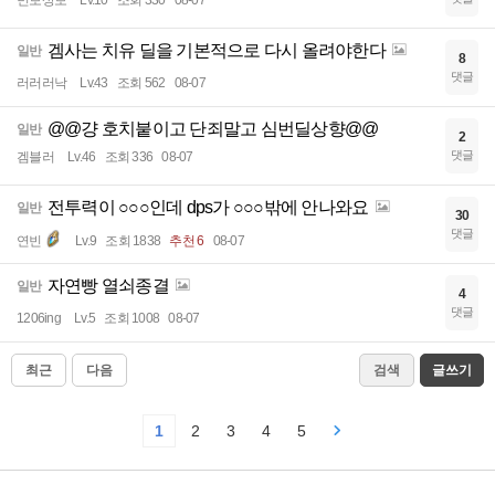
민보상보
Lv.10
조회 330
08-07
겜사는 치유 딜을 기본적으로 다시 올려야한다
일반
8
댓글
러러러낙
Lv.43
조회 562
08-07
@@걍 호치붙이고 단죄말고 심번딜상향@@
일반
2
댓글
겜블러
Lv.46
조회 336
08-07
전투력이 ○○○인데 dps가 ○○○밖에 안나와요
일반
30
댓글
연빈
Lv.9
조회 1838
추천 6
08-07
자연빵 열쇠종결
일반
4
댓글
1206ing
Lv.5
조회 1008
08-07
최근
다음
검색
글쓰기
1
2
3
4
5