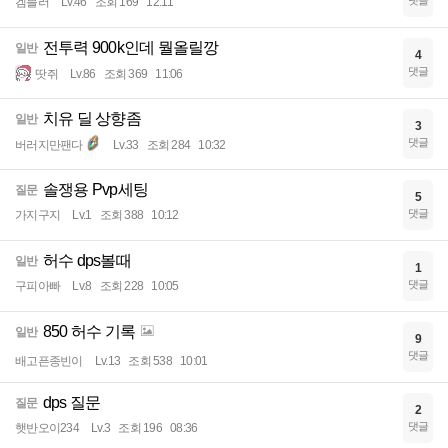
댓글
겜블러
Lv.46
조회 169
12:11
전투력 900k인데 뭘올릴깡
일반
4
댓글
땃쥐
Lv.86
조회 369
11:06
치유 딜 상향좀
일반
3
댓글
버러지만팬다
Lv.33
조회 284
10:32
솔쟁용 Pvp세팅
질문
5
댓글
가지구지
Lv.1
조회 388
10:12
허수 dps볼때
일반
1
댓글
구피아빠
Lv.8
조회 228
10:05
850 허수 기록
일반
9
댓글
배고픈종빈이
Lv.13
조회 538
10:01
dps 질문
질문
2
댓글
햇반오이234
Lv.3
조회 196
08:36