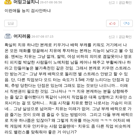
머믿고설치니
26-07-08 06:56
신고
|
공감 확인
이런애들 능지 검사안하냐
답글
0
0
어지러움
26-07-08 07:15
신고
|
공감 확인
확실히 치유 하나만 본캐로 키우거나 배럭 부캐를 키워도 거기에서 나
온 모든 재화를 영끌해서 치유에 투자하는 본캐는 지능이 낮다고 볼 수 있
음. 엔씨는 치유는 그냥 깔개, 쌀먹, 여성 비하의 의미로 겜알못이나 영포
티 피지컬 박살한 사람들이 노예처럼 남들 케어나 해주고 부활싸개나 하
라고 만들어놓은 불가촉천민 같은 것임. 그래서 본캐로 키우면 스트레스
만 받는거고~ 그냥 부캐 배럭으로 돌리면 별 스트레스 안받고 할 수 있
음. 단, 다른 직업보다 오드 터는 속도가 1.5배 가량 느리다는 단점과 강
퇴, 추방 당한다는 단점은 있는데 그래도 없는 것보단 나으니까... 이래
서 직변권이 필요한 것임. 그나저나 ㅋㅋ 치유 본캐하는 분들 상향해주
는 줄 알고 좋아했다가 똑같이 나머지 직업들은 대폭 상향하고 치유만 소
외시키는 걸 또 당하니... 처음 시작을 치유로 했던 나로서는 가슴이 아프
네... 그냥 살성으로 넘어와~ 치유는 미래가 없어. 그냥 부캐 배럭으로 가
끔 즐기는 것이 오래 겜 즐길 수 있는 방법이야. 그리고 다들 부캐 배럭으
로 치유 하나쯤은 있잖아? 왜 그렇게 치유를 까는거야 ㅋㅋㅋ 어차피 배
럭 게임에 치유 안키우는 사람 없을텐데~ 치유도 좀 다른 직업 비슷하게
라도 밸런스를 맞춰줘야 좋은 거 아닌가?