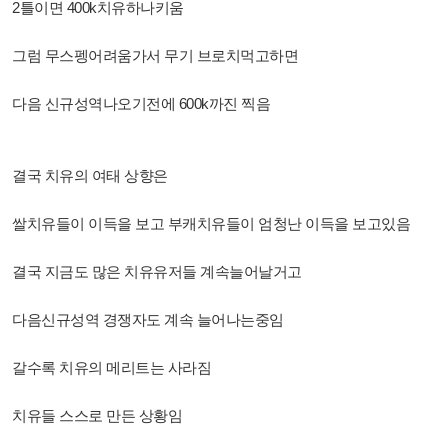
2틀이면 400k치유하나키움
그럼 무스펭어려움가서 무기 브로치먹고하면
다음 신규성역나오기전에 600k까진 찍음
결국 치유의 여태 상향은
쌀치유들이 이득을 보고
부캐치유들이 엄청난 이득을 보고있음
결국 지금도 많은 치유유저들 계속늘어날거고
다음신규성역 경쟁자도 계속 늘어나는중임
갈수록 치유의 메리트는 사라짐
치유들 스스로 만든 상황임