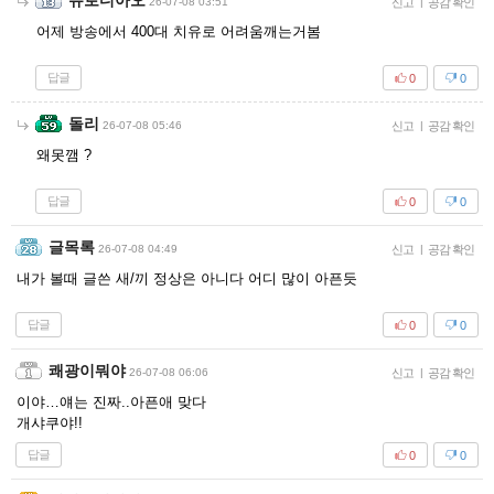
유로디아오
26-07-08 03:51
신고
|
공감 확인
어제 방송에서 400대 치유로 어려움깨는거봄
답글
0
0
돌리
26-07-08 05:46
신고
|
공감 확인
왜못깸 ?
답글
0
0
글목록
26-07-08 04:49
신고
|
공감 확인
내가 볼때 글쓴 새/끼 정상은 아니다 어디 많이 아픈듯
답글
0
0
쾌광이뭐야
26-07-08 06:06
신고
|
공감 확인
이야…얘는 진짜..아픈애 맞다
개샤쿠야!!
답글
0
0