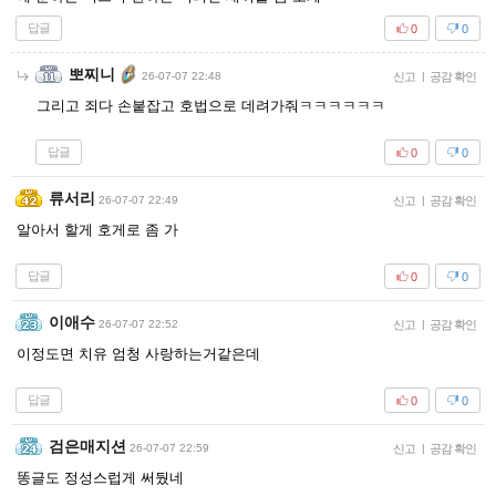
답글
0
0
뽀찌니
26-07-07 22:48
신고
|
공감 확인
그리고 죄다 손붙잡고 호법으로 데려가줘ㅋㅋㅋㅋㅋㅋ
답글
0
0
류서리
26-07-07 22:49
신고
|
공감 확인
알아서 할게 호게로 좀 가
답글
0
0
이애수
26-07-07 22:52
신고
|
공감 확인
이정도면 치유 엄청 사랑하는거같은데
답글
0
0
검은매지션
26-07-07 22:59
신고
|
공감 확인
똥글도 정성스럽게 써뒀네