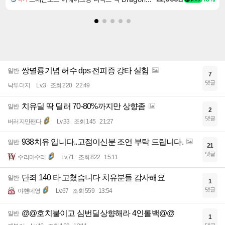
쌍멸룡기념 허수 dps 전피증 강타 실험
일반
7
댓글
낙투더지
Lv.3
조회 220
22:49
치유딜 딱 딜러 70-80%까지만 상향좀
일반
2
댓글
버러지만팬다
Lv.33
조회 145
21:27
938치유 입니다..고점이신분 조언 부탁 드립니다.
일반
21
댓글
수리마수리
Lv.71
조회 822
15:11
단죄 140 타 고쳤습니다 치유분들 감사해요
일반
1
댓글
야핸데영
Lv.67
조회 559
13:54
@@호치붙이고 심번딜상향해라 4인롤백@@
일반
1