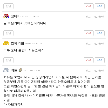
답글
0
0
코다마
26-07-07 23:08
신고
|
공감 확인
글 적은거에서 못배운티가나네
답글
0
0
쵸파의힘
26-07-07 23:24
신고
|
공감 확인
고투 순위 꼴등이 치유인데?
답글
0
0
액트
26-07-07 23:24
신고
|
공감 확인
치유는 호법꺼 내놔 만 징징거리면서 머리털 다 뽑아서 이 사단 난거임
처음부터 치유 아이덴티티 살려내라고 한목소리로 외쳤어야됨
그럼 자연스럽게 공비례 힐 같은 패치같이 이런류 패치와 힐이 필요한 방
향으로 패치해갔을거임
불패 내놔 질풍 내놔 이지랄만 해되니 400k든 900k든 똑같은 버프만 받은
거임
다 자업자득임