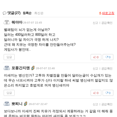
댓글
(27)
등록순
|
최신순
새로고침
뭐야아
26-07-07 22:45
신고
|
공감 확인
벨패팀이 뇌가 없는게 아닐까?
딜러는 400딜러하고 800딜러 하고
딜러니까 딜 차이가 극명 하게 나지?
근데 왜 치유는 극명한 차이를 안만들어주는데?
게임사가 븅인데..
답글
0
0
포풍간지맨
26-07-07 22:46
신고
|
공감 확인
이새끼는 병신인가? 고투와 차별점을 만들어 달라는글이 수십개가 있는
데 무슨 너프시켜야 고투가 산다 이지랄 하네 씨발 병신새끼 말같지도 않
은소리 하지말고 호법게로 꺼져 병신새끼야
답글
0
0
뽀찌니
26-07-07 22:47
신고
|
공감 확인
보다보니까 이새끼 진짜 치유가 걱정되서 계몽하려는 거 같음 더 해줘 풍
에 준하는 버프력 원하는 머리빈 새끼들 좀 보게ㅋㅋㅋ