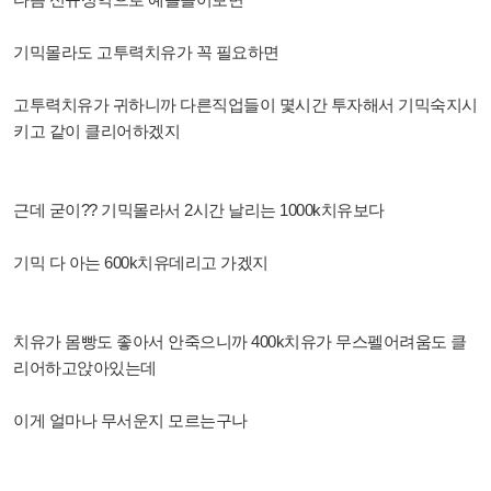
기믹몰라도 고투력치유가 꼭 필요하면
고투력치유가 귀하니까 다른직업들이 몇시
간 투자해서 기믹숙지시
키고 같이 클리어하겠지
근데 굳이?? 기믹몰라서 2시간 날리는 1
000k치유보다
기믹 다 아는 600k치유데리고 가겠지
치유가 몸빵도 좋아서 안죽으니까 400k치유가 무스펠어려움도 클
리어하고앉아있는데
이게 얼마나 무서운지 모르는구나