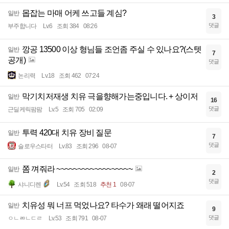
몹잡는 마매 어케 쓰고들 계심?
일반
3
댓글
부주합니다
Lv.6
조회 384
08:26
깡공 13500 이상 형님들 조언좀 주실 수 있나요?(스텟
일반
7
공개)
댓글
논리력
Lv.18
조회 462
07:24
막기치저재생 치유 극을향해가는중입니다. + 상이저
일반
16
댓글
근딜케릭팜팜
Lv.5
조회 705
02:09
투력 420대 치유 장비 질문
일반
7
댓글
슬로우스타터
Lv.83
조회 296
08-07
쫌 껴줘라 ~~~~~~~~~~~~~~~~~~
일반
2
댓글
샤니디렌
Lv.54
조회 518
추천 1
08-07
치유성 뭐 너프 먹었나요? 타수가 왜래 떨어지죠
일반
9
댓글
ㅇㄴㄻㄴㄷㄹ
Lv.53
조회 791
08-07