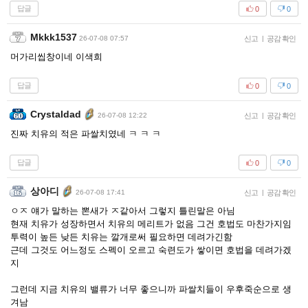
답글
0
0
Mkkk1537
26-07-08 07:57
신고
|
공감 확인
머가리씹창이네 이색희
답글
0
0
Crystaldad
26-07-08 12:22
신고
|
공감 확인
진짜 치유의 적은 파쌀치였네 ㅋ ㅋ ㅋ
답글
0
0
상아디
26-07-08 17:41
신고
|
공감 확인
ㅇㅈ 얘가 말하는 뽄새가 ㅈ같아서 그렇지 틀린말은 아님
현재 치유가 성장하면서 치유의 메리트가 없음 그건 호법도 마찬가지임
투력이 높든 낮든 치유는 깔개로써 필요하면 데려가긴함
근데 그것도 어느정도 스펙이 오르고 숙련도가 쌓이면 호법을 데려가겠
지
그런데 지금 치유의 밸류가 너무 좋으니까 파쌀치들이 우후죽순으로 생
겨남