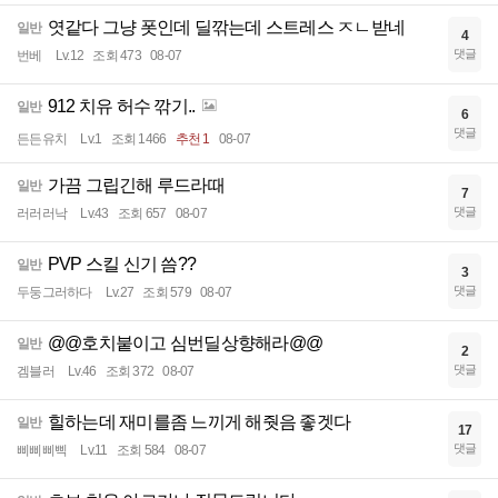
엿같다 그냥 폿인데 딜깎는데 스트레스 ㅈㄴ받네
일반
4
댓글
번베
Lv.12
조회 473
08-07
912 치유 허수 깎기..
일반
6
댓글
든든유치
Lv.1
조회 1466
추천 1
08-07
가끔 그립긴해 루드라때
일반
7
댓글
러러러낙
Lv.43
조회 657
08-07
PVP 스킬 신기 씀??
일반
3
댓글
두둥그러하다
Lv.27
조회 579
08-07
@@호치붙이고 심번딜상향해라@@
일반
2
댓글
겜블러
Lv.46
조회 372
08-07
힐하는데 재미를좀 느끼게 해줫음 좋겟다
일반
17
댓글
삐삐삐삑
Lv.11
조회 584
08-07