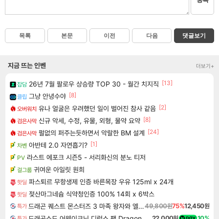
목록
본문
이전
다음
댓글보기
지금 뜨는 인벤
더보기+
[13]
26년 7월 팔로우 상승량 TOP 30 - 월간 치지직
잡담
[8]
그냥 안녕수야
클립
[2]
유나 얼굴은 우려했던 일이 벌어진 참사 같음
오버워치
[8]
신규 악세, 수정, 유물, 외형, 물약 요약
검은사막
[24]
펄없의 퍼주는듯하면서 악랄한 BM 설계
검은사막
[1]
아반테 2.0 자연흡기?
차벤
라스트 에포크 시즌5 - 서리화신의 분노 티저
PV
귀여운 아일릿 원희
걸그룹
파스퇴르 무항생제 인증 바른목장 우유 125ml x 24개
핫딜
젖산마그네슘 식약청인증 100% 14회 x 6박스
핫딜
드래곤 퀘스트 몬스터즈 3 마족 왕자와 엘프의 여행 Dragon Quest Monsters The Dark Prince
49,800원
75%
12,450원
특가
드래곤소드 어웨이크닝 디럭스 팩 DragonSword Awakening Deluxe Pack DLC
22,000원
10%
특가