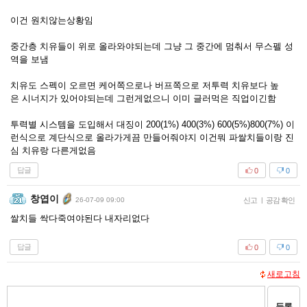
이건 원치않는상황임
중간층 치유들이 위로 올라와야되는데 그냥 그 중간에 멈춰서 무스펠 성
역을 보냄
치유도 스펙이 오르면 케어쪽으로나 버프쪽으로 저투력 치유보다 높
은 시너지가 있어야되는데 그런게없으니 이미 글러먹은 직업이긴함
투력별 시스템을 도입해서 대징이 200(1%) 400(3%) 600(5%)800(7%) 이
런식으로 계단식으로 올라가게끔 만들어줘야지 이건뭐 파쌀치들이랑 진
심 치유랑 다른게없음
답글
0
0
창엽이
26-07-09 09:00
신고
|
공감 확인
쌀치들 싹다죽여야된다 내자리없다
답글
0
0
새로고침
등록