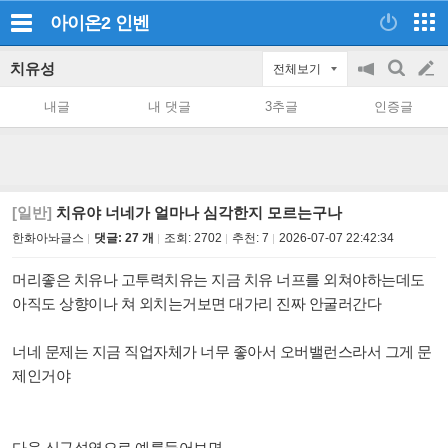
아이온2
인벤
치유성
전체보기
공
검
글
지
색
내글
내 댓글
3추글
인증글
on/off
쓰
기
[일반]
치유야 너네가 얼마나 심각한지 모르는구나
한화아놔글스
댓글: 27 개
조회:
2702
추천:
7
2026-07-07 22:42:34
머리좋은 치유나 고투력치유는 지금 치유 너프를 외쳐야하는데도
아직도 상향이나 쳐 외치는거보면 대가리 진짜 안굴러간다
너네 문제는 지금 직업자체가 너무 좋아서 오버밸런스라서 그게 문
제인거야
다음 신규성역으로 예를들어보면