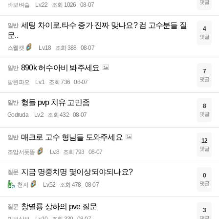
댓글
바보벼슬
Lv.22
조회 1026
08-07
세팅 차이로.타수 증가 진짜 맞나요? 컴 고수분들 질
일반
4
문..
댓글
스웰캣
Lv.18
조회 388
08-07
890k 허수아비 봐주세요
일반
7
댓글
빨왼파오
Lv.1
조회 736
08-07
형들 pvp 치유 고민좀
일반
8
댓글
Godruda
Lv.2
조회 432
08-07
매크로 고수 형님들 도와주세요
일반
12
댓글
조암서폿똥
Lv.8
조회 793
08-07
지금 명중치명 몇이상되야되나요?
질문
0
댓글
천지
Lv.52
조회 478
08-07
창멸룡 상하의 pve 질문
질문
3
댓글