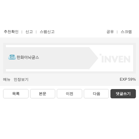
추천확인
신고
스팸신고
공유
스크랩
한화아놔글스
메뉴
인장보기
EXP 59%
목록
본문
이전
다음
댓글쓰기