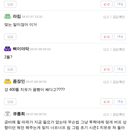
답글
0
0
라킴
26-07-07 23:31
신고
|
공감 확인
맞는 말이잖아 이거
답글
0
0
삐이야악
26-07-08 00:02
신고
|
공감 확인
2틀?
답글
0
0
좀장인
26-07-08 00:52
신고
|
공감 확인
걍 400툴 치유가 몸빵이 쌔다고????
답글
0
0
큐롬희
26-07-08 00:52
신고
|
공감 확인
공비례 힐 따위가 지금 필요가 없는데 무슨씹 그냥 투력대에 맞게 버프 상
향이던 뭐던 해주는게 맞지 너프너프 씹 그럼 초기 시즌1 치유로 쳐 돌아