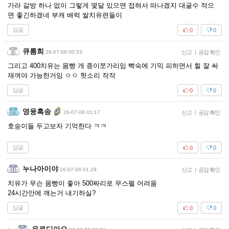
가라 갈방 하나 없이 그렇게 몇달 있으면 접혀서 떠나겠지 대굴수 적으
면 좋긴하겠네 부캐 배럭 쌀치유련들이
답글
0
0
큐롬희
26-07-08 00:53
신고
|
공감 확인
그리고 400치유는 몸빵 개 종이쪼가리임 빡숙에 기믹 피하면서 힐 잘 싸
재껴야 가능한거임 ㅇㅇ 헛소리 작작
답글
0
0
영웅흑송
26-07-08 01:17
신고
|
공감 확인
호숭이들 두고보자 기억한다 ㅋㅋ
답글
0
0
누나아이야
26-07-08 01:29
신고
|
공감 확인
치유가 무슨 몸빵이 좋아 500짜리로 무스펠 어려움
24시간안에 깨는거 내기하실?
답글
0
0