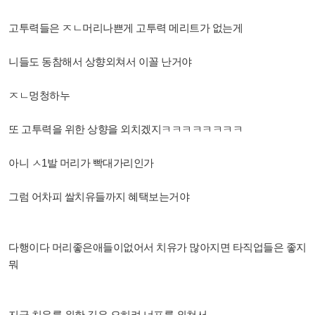
고투력들은 ㅈㄴ머리나쁜게 고투력 메리트가 없는게
니들도 동참해서 상향외쳐서 이꼴 난거야
ㅈㄴ멍청하누
또 고투력을 위한 상향을 외치겠지ㅋㅋㅋㅋㅋㅋㅋㅋ
아니 ㅅ1발 머리가 빡대가리인가
그럼 어차피 쌀치유들까지 혜택보는거야
다행이다 머리좋은애들이없어서 치유가 많아지면 타직업들은 좋지
뭐
지금 치유를 위한 길은 오히려 너프를 외쳐서