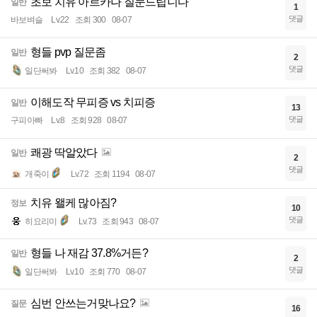
초보 치유 아르카나 질문드립니다
일반
1
댓글
바보벼슬
Lv.22
조회 300
08-07
형들 pvp 질문좀
일반
2
댓글
일단써봐
Lv.10
조회 382
08-07
이해도작 무피증 vs 치피증
일반
13
댓글
구피아빠
Lv.8
조회 928
08-07
쾌광 딱알았다
일반
2
댓글
개죽이
Lv.72
조회 1194
08-07
치유 왤케 많아짐?
정보
10
댓글
히요리미
Lv.73
조회 943
08-07
형들 나 재감 37.8%거든?
일반
2
댓글
일단써봐
Lv.10
조회 770
08-07
심번 안쓰는거맞나요?
질문
16