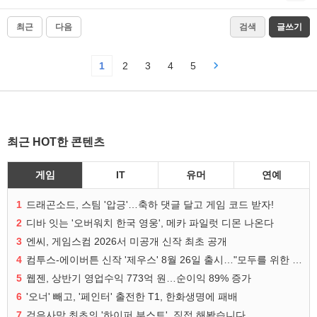
최근
다음
검색
글쓰기
1
2
3
4
5
최근 HOT한 콘텐츠
게임
IT
유머
연예
1
드래곤소드, 스팀 '압긍'…축하 댓글 달고 게임 코드 받자!
2
디바 잇는 '오버워치 한국 영웅', 메카 파일럿 디몬 나온다
3
엔씨, 게임스컴 2026서 미공개 신작 최초 공개
4
컴투스-에이버튼 신작 '제우스' 8월 26일 출시…"모두를 위한 경쟁"
5
웹젠, 상반기 영업수익 773억 원…순이익 89% 증가
6
'오너' 빼고, '페인터' 출전한 T1, 한화생명에 패배
7
검은사막 최초의 '하이퍼 부스트', 직접 해봤습니다