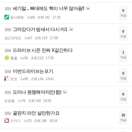
세기말... 빠대에도 핵이 너무 많아욤!!
잡담
0
댓글
용서못해
Lv.86
조회 142
17:20
그마갔다가 밤새서 다시 마1
잡담
0
댓글
당근인데요
Lv.42
조회 115
17:09
드라이브 시즌 진짜 X같긴하다
잡담
1
댓글
톱풀
Lv.92
조회 223
17:05
이번드라이브는포기
잡담
0
댓글
뚀뚀
Lv.85
조회 144
16:41
도미나 원챔해야지(안함)
잡담
0
댓글
눈방울
Lv.78
조회 140
16:33
골판지 라인 살만한가요
잡담
10
댓글
인자기
Lv.70
조회 196
16:16