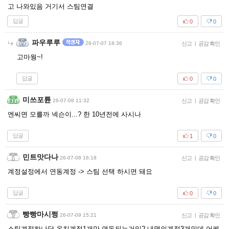
고 나와있음 거기서 스팀연결
답글
0
0
파우루루
26-07-07 18:36
신고
|
공감 확인
고마웡~!
답글
0
0
미쓰포튠
26-07-08 11:32
신고
|
공감 확인
엔씨면 모를까 넥슨이...? 한 10년전에 사시나
답글
1
0
민트맛다나
26-07-08 16:18
신고
|
공감 확인
계정설정에서 연동계정 -> 스팀 선택 하시면 돼요
답글
0
0
빵빵마시쩡
26-07-09 15:21
신고
|
공감 확인
스팀계정하나당 옵치계정1개만 연동되는거임? 내명의계정3개인데 어케