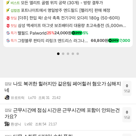
모든 엘리트 골렘 위치 공략 (30개) - 방랑 결투가
비스트
포트나이트에서 명일방주 엔드필드 [펠리카] 판매 예정
섭컬겜
[더주] 한입 쏙! 순삭 촉촉 전기구이 오다리 180g (50-60미)
핫딜
삼성 맥세이프 마그넷 보조배터리 대용량 초고속충전 (5,000mAh 유선25W 무선15W)
핫딜
팰월드 Palworld
25%
24,000원
5%
특가
그랑블루 판타지 리링크 엔드리스 라그나로크 Granblue Fantasy Relink Endless Ragnarok
66,800원
7,000
특가
나도 복귀한 힐러지만 같은팀 페어힐러 혐오가 심해지
잡담
0
네
댓글
유로트럭
Lv.70
조회 31
21:42
근무시간에 점심 시간은 근무시간에 포함이 안되는건
잡담
0
가요?
댓글
환생닉
Lv.92
조회 54
21:17