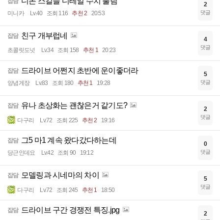
디몬 스킬들 디테일 수치 풀림
잡담
2
댓글
미니카
Lv.40
조회 116
추천 2
20:53
친구 개부럽네
잡담
4
댓글
초콜릿도넛
Lv.34
조회 158
추천 1
20:23
드라이브 어쩐지 초반에 운이좋더라
잡담
5
댓글
양념게장
Lv.83
조회 180
추천 1
19:28
유나 초상화는 괜찮은거 같기도?
잡담
2
댓글
다구리
Lv.72
조회 225
추천 2
19:16
그5 마1 계속 왔다갔다하는데
잡담
0
댓글
당근인데요
Lv.42
조회 90
19:12
모델링과 시네마의 차이
잡담
5
댓글
다구리
Lv.72
조회 245
추천 1
18:50
드라이브 구간 경쟁전 특징.jpg
잡담
2