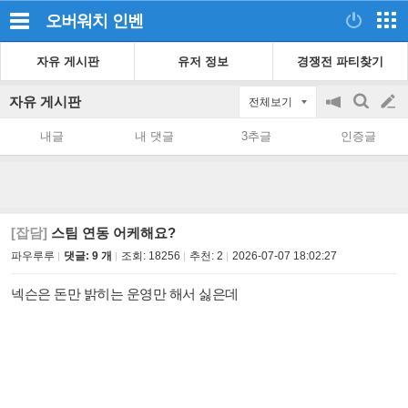
오버워치
인벤
자유 게시판
유저 정보
경쟁전 파티찾기
자유 게시판
전체보기
공
검
글
지
색
내글
내 댓글
3추글
인증글
on/off
쓰
기
[잡담]
스팀 연동 어케해요?
파우루루
댓글: 9 개
조회:
18256
추천:
2
2026-07-07 18:02:27
넥슨은 돈만 밝히는 운영만 해서 싫은데