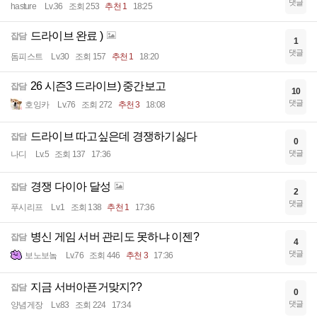
댓글
hasture
Lv.36
조회 253
추천 1
18:25
드라이브 완료 )
잡담
1
댓글
돔피스트
Lv.30
조회 157
추천 1
18:20
26 시즌3 드라이브) 중간보고
잡담
10
댓글
호잉카
Lv.76
조회 272
추천 3
18:08
드라이브 따고싶은데 경쟁하기싫다
잡담
0
댓글
나디
Lv.5
조회 137
17:36
경쟁 다이아 달성
잡담
2
댓글
푸시리프
Lv.1
조회 138
추천 1
17:36
병신 게임 서버 관리도 못하냐 이젠?
잡담
4
댓글
보노보놐
Lv.76
조회 446
추천 3
17:36
지금 서버아픈거맞지??
잡담
0
댓글
양념게장
Lv.83
조회 224
17:34