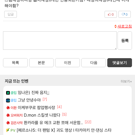
해야함?
답글
0
0
새로고침
등록
목록
본문
이전
다음
댓글보기
지금 뜨는 인벤
더보기+
임나은) 진짜 음지;;
클립
[7]
그냥 안녕수야
클립
[4]
이케부쿠로 팝업행사장
이환
[5]
D.mon 스킬셋 나왔다
오버워치
[22]
환카라를 유 에크 교환 쪼매 서운함..
검은사막
[페르소나5: 더 팬텀 X] 괴도 영상 l 타카마키 안·댄싱 스타
PV