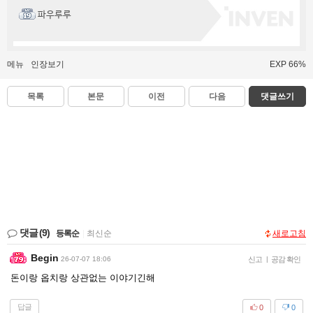
파우루루
메뉴
인장보기
EXP 66%
목록
본문
이전
다음
댓글쓰기
댓글
(9)
등록순
|
최신순
새로고침
Begin
26-07-07 18:06
신고
|
공감 확인
돈이랑 옵치랑 상관없는 이야기긴해
답글
0
0