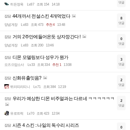
댓글
히든정욱
Lv.87
조회 154
14:18
44개까서 전설스킨 4개먹었다
잡담
8
댓글
양념게장
Lv.83
조회 473
추천 4
13:48
거의 2주만에들어온듯 상자깡간다 !
잡담
0
댓글
양념게장
Lv.83
조회 200
13:46
디몬 모델링보다 성우가 뭔가
잡담
3
댓글
오즈으맙소사
Lv.33
조회 334
추천 1
13:08
신화유출잇음?
잡담
2
댓글
뛰리띠리띠니
Lv.71
조회 384
12:19
우리가 예상한 디몬 비주얼과는 다르네 ㅋㅋㅋㅋㅋㅋ
잡담
2
댓글
유로트럭
Lv.70
조회 423
12:04
시즌 4 스킨 : 나일의 독수리 시리즈
잡담
0