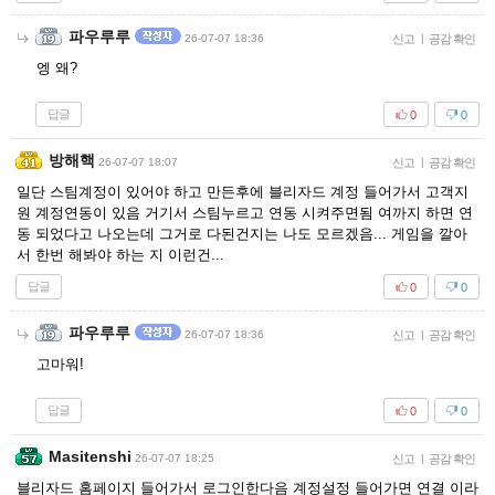
파우루루
26-07-07 18:36
신고
|
공감 확인
엥 왜?
답글
0
0
방해핵
26-07-07 18:07
신고
|
공감 확인
일단 스팀계정이 있어야 하고 만든후에 블리자드 계정 들어가서 고객지
원 계정연동이 있음 거기서 스팀누르고 연동 시켜주면됨 여까지 하면 연
동 되었다고 나오는데 그거로 다된건지는 나도 모르겠음... 게임을 깔아
서 한번 해봐야 하는 지 이런건...
답글
0
0
파우루루
26-07-07 18:36
신고
|
공감 확인
고마워!
답글
0
0
Masitenshi
26-07-07 18:25
신고
|
공감 확인
블리자드 홈페이지 들어가서 로그인한다음 계정설정 들어가면 연결 이라