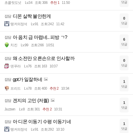
댓글
초콜릿도넛
Lv.34
조회 306
추천 1
11:50
디몬 살짝 불안한게
잡담
0
댓글
탱커의정석
Lv.91
조회 242
11:42
아 옵치 급 마렵네.. 피방 ㄱ?
잡담
6
댓글
치킨
Lv.99
조회 266
10:51
왜 소전만 오른손으로 인사할까
잡담
0
댓글
덴푸라
Lv.76
조회 163
10:37
gpt가 일잘하네
잡담
1
댓글
프리드
Lv.78
조회 400
추천 2
10:34
겐지의 고민 (저퀄)
잡담
1
댓글
Juzzwn
Lv.8
조회 301
추천 2
10:31
아 디몬 이동기 수평 이동기네
잡담
1
댓글
탱커의정석
Lv.91
조회 292
10:10