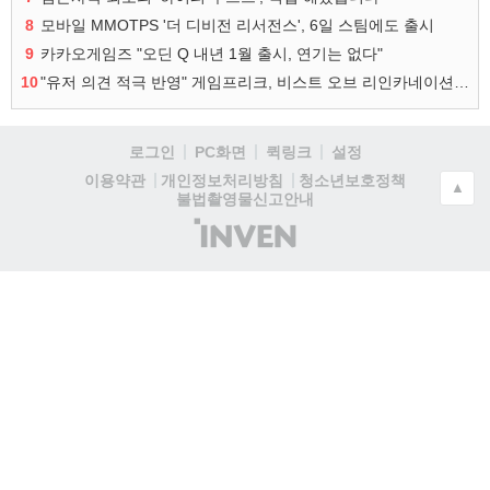
8
모바일 MMOTPS '더 디비전 리서전스', 6일 스팀에도 출시
9
카카오게임즈 "오딘 Q 내년 1월 출시, 연기는 없다"
10
"유저 의견 적극 반영" 게임프리크, 비스트 오브 리인카네이션 개선 나선다
로그인
PC화면
퀵링크
설정
청소년보호정책
이용약관
개인정보처리방침
▲
불법촬영물신고안내
(주)
인
벤