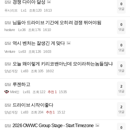
경쟁 다이아 달성
잡담
0
댓글
푸시리프
Lv.1
조회 120
16:13
님들아 드라이브 기간에 오히려 경쟁 뛰어야됨
잡담
0
댓글
hasture
Lv.36
조회 176
16:10
역시 벤처는 잘생긴 게 맞다
잡담
0
댓글
Venture
Lv.63
조회 126
16:03
오늘 왜이렇게 키리코밴아닌데 모이라하는놈들많냐
잡담
0
댓글
양념게장
Lv.83
조회 105
16:02
루젠하고
잡담
2
댓글
Mini민
Lv.81
조회 122
추천 1
15:35
드라이브 시작이좋다
잡담
2
댓글
양념게장
Lv.83
조회 204
추천 1
15:12
2026 OWWC Group Stage - Start Timezone
잡담
0