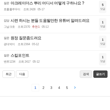
아크레이더스 뿌리 어디서 어떻게 구하나요 ?
질문
5
댓글
호롤룰루우이
조회 2428
05-17
시련 하시는 분들 도움될만한 유튜버 알려드려요
잡담
1
댓글
그날크호
조회 2370
추천 1
05-12
원정 질문좀드려요
질문
1
댓글
광대박이
조회 2364
05-12
스킬포인트
질문
1
댓글
벤류1234
조회 2417
05-12
최근
다음
검색
글쓰기
1
2
3
4
5