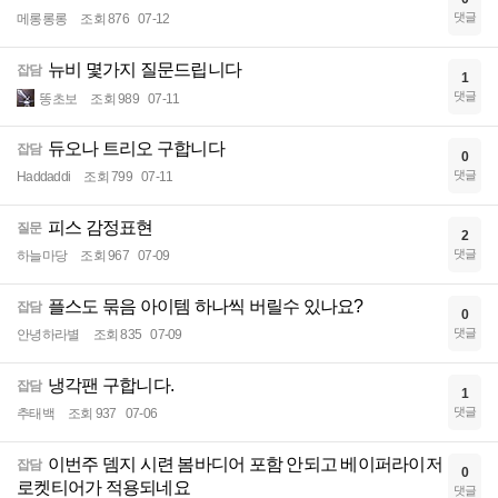
댓글
메롱롱롱
조회 876
07-12
뉴비 몇가지 질문드립니다
잡담
1
댓글
똥초보
조회 989
07-11
듀오나 트리오 구합니다
잡담
0
댓글
Haddaddi
조회 799
07-11
피스 감정표현
질문
2
댓글
하늘마당
조회 967
07-09
플스도 묶음 아이템 하나씩 버릴수 있나요?
잡담
0
댓글
안녕하라별
조회 835
07-09
냉각팬 구합니다.
잡담
1
댓글
추태백
조회 937
07-06
이번주 뎀지 시련 봄바디어 포함 안되고 베이퍼라이저
잡담
0
로켓티어가 적용되네요
댓글