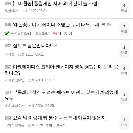
[뉴비환영] 종합게임 서버 와서 같이 놀 사람
잡담
0
댓글
우인데요
조회 1879
06-01
와 돈슛로비에 레이더 조명탄 무지 떠오르네..ㅋ
잡담
7
댓글
루이스김3531
조회 2264
추천 1
06-01
설계도 질문입니다!
질문
4
댓글
쥐쥐쿨
조회 2111
05-31
아크레이더스 코리아 펜체이지 영정 당했는데 문의 못
질문
0
하나요?
댓글
거대한탑유닛
조회 2083
05-27
부를레타 설계도 얻는 퀘스트 어떤 거였는지 까먹었네
잡담
1
요ㅜ
댓글
밝은세상웃자
조회 2000
05-25
요즘 왜 이렇게 뒤;통수 치는 쥐새끼들이 많은지...
잡담
1
댓글
나의작은하늘
조회 2370
추천 1
05-24