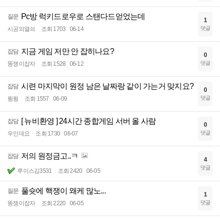
Pc방 럭키드로우로 스탠다드얻었는데
질문
1
댓글
시공의열쇠
조회 1703
06-14
지금 게임 저만 안 잡히나요?
잡담
0
댓글
똥쟁이잡자
조회 1528
06-12
시련 마지막이 원정 남은 날짜랑 같이 가는거 맞지요?
잡담
0
댓글
퓡퓡
조회 1557
06-09
[ 뉴비환영 ] 24시간 종합게임 서버 올 사람
잡담
0
댓글
우인데요
조회 1730
06-07
저의 원정금고..ㅋ
잡담
4
댓글
루이스김3531
조회 2420
06-05
풀슛에 핵쟁이 왜케 많노...
질문
1
댓글
똥쟁이잡자
조회 2220
06-05