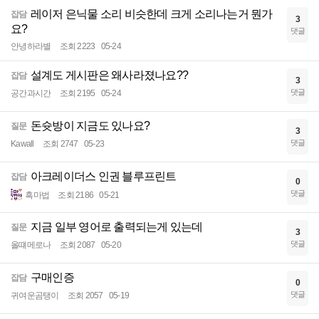
레이저 은닉물 소리 비슷한데 크게 소리나는거 뭔가
잡담
3
요?
댓글
안녕하라별
조회 2223
05-24
설계도 게시판은 왜사라졌나요??
잡담
3
댓글
공간과시간
조회 2195
05-24
돈슛방이 지금도 있나요?
질문
3
댓글
Kawall
조회 2747
05-23
아크레이더스 인권 블루프린트
잡담
0
댓글
흑마법
조회 2186
05-21
지금 일부 영어로 출력되는게 있는데
질문
3
댓글
올떄메로나
조회 2087
05-20
구매인증
잡담
0
댓글
귀여운곰탱이
조회 2057
05-19