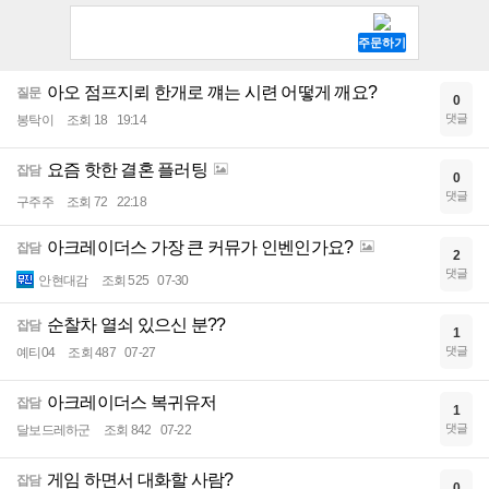
아오 점프지뢰 한개로 꺠는 시련 어떻게 깨요?
질문
0
댓글
봉탁이
조회 18
19:14
요즘 핫한 결혼 플러팅
잡담
0
댓글
구주주
조회 72
22:18
아크레이더스 가장 큰 커뮤가 인벤인가요?
잡담
2
댓글
안현대감
조회 525
07-30
순찰차 열쇠 있으신 분??
잡담
1
댓글
예티04
조회 487
07-27
아크레이더스 복귀유저
잡담
1
댓글
달보드레하군
조회 842
07-22
게임 하면서 대화할 사람?
잡담
0