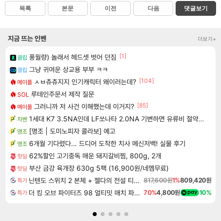
목록
본문
이전
다음
댓글보기
지금 뜨는 인벤
더보기+
[1]
풍월량) 놀래서 헤드셋 벗어 던짐
클립
그냥 귀여운 상교용 부부 ㅋㅋ
클립
[104]
ㅅㅂ츄츄지지 인기캐릭터 왜이러는데?
메이플
루테인주문서 제작 질문
SOL
[85]
그러니까 저 사건 이해했는데 이거지?
메이플
1세대 K7 3.5NA인데 LF쏘나타 2.0NA 기변하면 유류비 절약이 얼마나 될까요..?
차벤
[명조 | 도미노피자 콜라보] 예고
명조
6개월 기다렸다… 드디어 도착한 치사 메신저백! 실물 후기
명조
62%할인 고기중독 매운 돼지갈비찜, 800g, 2개
핫딜
부산 금강 육개장 630g 5팩 (16,900원/네멤무료)
핫딜
닌텐도 스위치 2 본체 + 젤다의 전설 티어스 오브 더 킹덤 닌텐도 스위치 2 에디션 + 젤다의 전설 브레스 오브 더 와일드 닌텐도 스위치 2 에디션 번들
817,600원
1%
809,420원
특가
더 킹 오브 파이터즈 98 얼티밋 매치 파이널 에디션 THE KING OF FIGHTERS 98 ULTIMATE MATCH FINAL EDITION
70%
4,800원
10%
특가