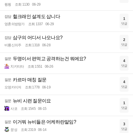
퓡퓡
조회 1130
06-29
헐크래인 설계도 삽니다
잡담
1
댓글
영혼의방랑가
조회 1337
06-29
삼구의 어디서 나오나요?
잡담
2
댓글
비룡신의주
조회 1318
06-28
두명이서 편먹고 공격하는건 뭐에요?
질문
4
댓글
치키티타
조회 1551
06-26
카르마 매칭 질문
질문
4
댓글
오뎅카이저
조회 1778
06-19
뉴비 시련 질문이요
질문
1
댓글
사코
조회 1545
06-15
이거뭐 뉴비들은 어케하란말임?
질문
3
댓글
꿍성
조회 2319
06-14