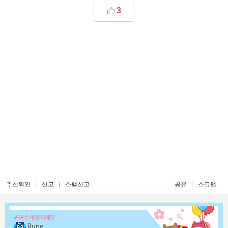
3
추천확인
신고
스팸신고
공유
스크랩
귀여운게 짱이에요
Rune