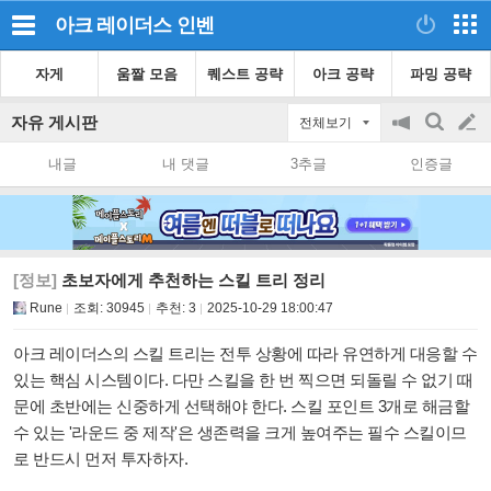
아크 레이더스
인벤
자게
움짤 모음
퀘스트 공략
아크 공략
파밍 공략
자유 게시판
전체보기
공
검
글
지
색
내글
내 댓글
3추글
인증글
on/off
쓰
기
[정보]
초보자에게 추천하는 스킬 트리 정리
Rune
조회:
30945
추천:
3
2025-10-29 18:00:47
아크 레이더스의 스킬 트리는 전투 상황에 따라 유연하게 대응할 수
있는 핵심 시스템이다.
다만 스킬을 한 번 찍으면 되돌릴 수 없기 때
문에 초반에는 신중하게 선택해야 한다. 스킬 포인트 3개로
해금할
수 있는 '라운드 중 제작'은 생존력을 크게 높여주는 필수 스킬이므
로 반드시 먼저 투자하자.