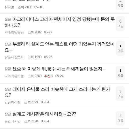
4
댓글
쥐쥐쿨
조회 2108
05-31
아크레이더스 코리아 펜체이지 영정 당했는데 문의 못
질문
0
하나요?
댓글
거대한탑유닛
조회 2082
05-27
부를레타 설계도 얻는 퀘스트 어떤 거였는지 까먹었네
잡담
1
요ㅜ
댓글
밝은세상웃자
조회 1999
05-25
요즘 왜 이렇게 뒤;통수 치는 쥐새끼들이 많은지...
잡담
1
댓글
나의작은하늘
조회 2369
추천 1
05-24
레이저 은닉물 소리 비슷한데 크게 소리나는거 뭔가
잡담
3
요?
댓글
안녕하라별
조회 2221
05-24
설계도 게시판은 왜사라졌나요??
잡담
3
댓글
공간과시간
조회 2194
05-24