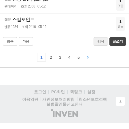
1
댓글
광대박이
조회 2363
05-12
스킬포인트
질문
1
댓글
벤류1234
조회 2416
05-12
최근
다음
검색
글쓰기
1
2
3
4
5
로그인
PC화면
퀵링크
설정
청소년보호정책
이용약관
개인정보처리방침
▲
불법촬영물신고안내
(주)
인
벤