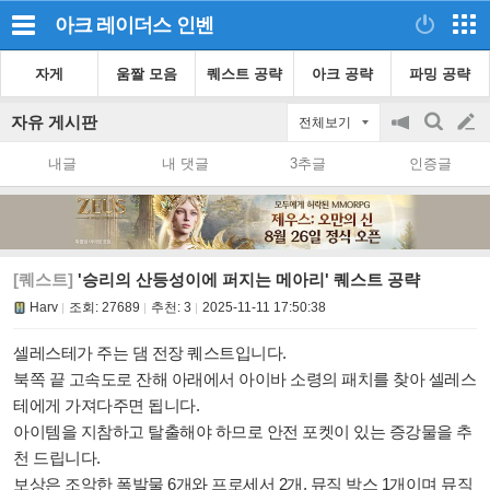
아크 레이더스
인벤
자게
움짤 모음
퀘스트 공략
아크 공략
파밍 공략
자유 게시판
전체보기
공
검
글
지
색
내글
내 댓글
3추글
인증글
on/off
쓰
기
[퀘스트]
'승리의 산등성이에 퍼지는 메아리' 퀘스트 공략
Harv
조회:
27689
추천:
3
2025-11-11 17:50:38
셀레스테가 주는 댐 전장 퀘스트입니다.
북쪽 끝 고속도로 잔해 아래에서 아이바 소령의 패치를 찾아 셀레스
테에게 가져다주면 됩니다.
아이템을 지참하고 탈출해야 하므로 안전 포켓이 있는 증강물을 추
천 드립니다.
보상은 조악한 폭발물 6개와 프로세서 2개, 뮤직 박스 1개이며 뮤직