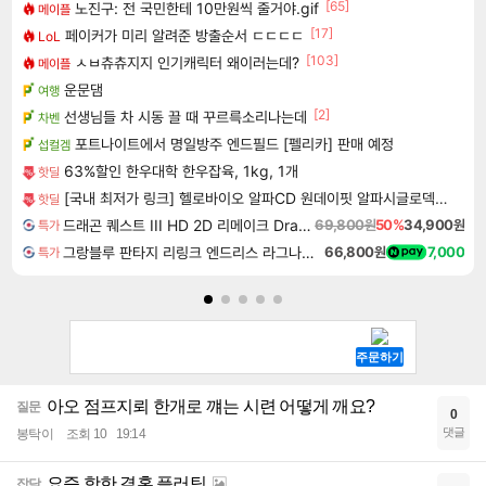
[65]
노진구: 전 국민한테 10만원씩 줄거야.gif
메이플
[17]
페이커가 미리 알려준 방출순서 ㄷㄷㄷㄷ
LoL
[103]
ㅅㅂ츄츄지지 인기캐릭터 왜이러는데?
메이플
운문댐
여행
[2]
선생님들 차 시동 끌 때 꾸르륵소리나는데
차벤
포트나이트에서 명일방주 엔드필드 [펠리카] 판매 예정
섭컬겜
63%할인 한우대학 한우잡육, 1kg, 1개
핫딜
[국내 최저가 링크] 헬로바이오 알파CD 원데이핏 알파시글로덱스트린, 3g, 14포, 12개
핫딜
드래곤 퀘스트 III HD 2D 리메이크 Dragon Quest III HD 2D Remake
69,800원
50%
34,900원
특가
그랑블루 판타지 리링크 엔드리스 라그나로크 Granblue Fantasy Relink Endless Ragnarok
66,800원
7,000
특가
아오 점프지뢰 한개로 꺠는 시련 어떻게 깨요?
질문
0
댓글
봉탁이
조회 10
19:14
요즘 핫한 결혼 플러팅
잡담