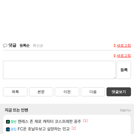
댓글
등록순
|
최신순
새로고침
새로고침
등록
목록
본문
이전
다음
댓글보기
지금 뜨는 인벤
더보기+
[3]
젠레스 존 제로 캐릭터 코스프레한 꽁주
짤방
[2]
FC온 호날두보고 실망하는 민교
클립