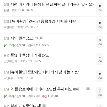
시련 마지막이 원정 남은 날짜랑 같이 가는거 맞지요?
잡담
0
댓글
퓡퓡
조회 1556
06-09
[ 뉴비환영 ] 24시간 종합게임 서버 올 사람
잡담
0
댓글
우인데요
조회 1729
06-07
저의 원정금고..ㅋ
잡담
4
댓글
루이스김3531
조회 2419
06-05
풀슛에 핵쟁이 왜케 많노...
질문
1
댓글
똥쟁이잡자
조회 2219
06-05
[뉴비환영] 종합게임 서버 와서 같이 놀 사람
잡담
0
댓글
우인데요
조회 1878
06-01
와 돈슛로비에 레이더 조명탄 무지 떠오르네..ㅋ
잡담
7
댓글
루이스김3531
조회 2263
추천 1
06-01
설계도 질문입니다!
질문