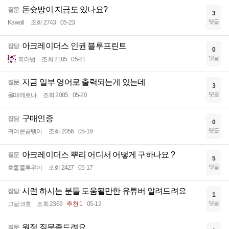
돈슛방이 지금도 있나요?
질문
3
댓글
Kawall
조회 2743
05-23
아크레이더스 인권 블루프린트
잡담
0
댓글
흑마법
조회 2185
05-21
지금 일부 영어로 출력되는게 있는데
질문
3
댓글
올떄메로나
조회 2085
05-20
구매인증
잡담
0
댓글
귀여운곰탱이
조회 2056
05-19
아크레이더스 뿌리 어디서 어떻게 구하나요 ?
질문
5
댓글
호롤룰루우이
조회 2427
05-17
시련 하시는 분들 도움될만한 유튜버 알려드려요
잡담
1
댓글
그날크호
조회 2369
추천 1
05-12
원정 질문좀드려요
질문