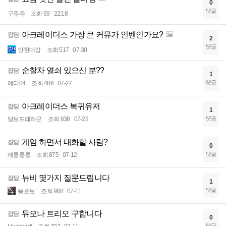
0
댓글
구주주
조회 69
22:18
아크레이더스 가장 큰 커뮤가 인벤인가요?
잡담
2
댓글
안현대감
조회 517
07-30
순찰차 열쇠 있으신 분??
잡담
1
댓글
예티04
조회 486
07-27
아크레이더스 복귀유저
잡담
1
댓글
달보드레하군
조회 838
07-22
게임 하면서 대화할 사람?
잡담
0
댓글
메롱롱롱
조회 875
07-12
뉴비 몇가지 질문드립니다
잡담
1
댓글
똥초보
조회 988
07-11
듀오나 트리오 구합니다
잡담
0
댓글