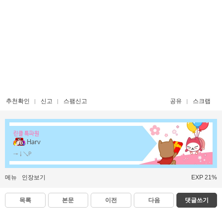
추천확인
신고
스팸신고
공유
스크랩
린클 특파원
Harv
→↓↘P
메뉴
인장보기
EXP 21%
목록
본문
이전
다음
댓글쓰기