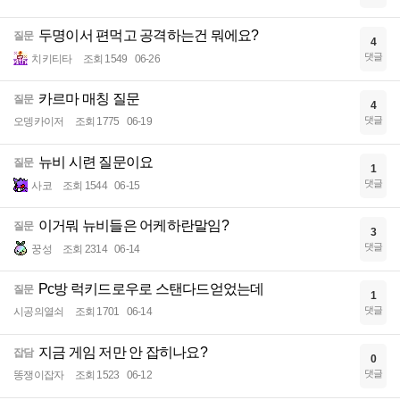
두명이서 편먹고 공격하는건 뭐에요?
질문
4
댓글
치키티타
조회 1549
06-26
카르마 매칭 질문
질문
4
댓글
오뎅카이저
조회 1775
06-19
뉴비 시련 질문이요
질문
1
댓글
사코
조회 1544
06-15
이거뭐 뉴비들은 어케하란말임?
질문
3
댓글
꿍성
조회 2314
06-14
Pc방 럭키드로우로 스탠다드얻었는데
질문
1
댓글
시공의열쇠
조회 1701
06-14
지금 게임 저만 안 잡히나요?
잡담
0
댓글
똥쟁이잡자
조회 1523
06-12