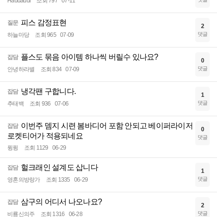
Haddaddi
조회 797
07-11
피스 감정표현
질문
2
댓글
하늘마당
조회 965
07-09
플스도 묶음 아이템 하나씩 버릴수 있나요?
잡담
0
댓글
안녕하라별
조회 834
07-09
냉각팬 구합니다.
잡담
1
댓글
추태백
조회 936
07-06
이번주 뎀지 시련 봄바디어 포함 안되고 베이퍼라이저
잡담
0
로켓티어가 적용되네요
댓글
퓡퓡
조회 1129
06-29
헐크래인 설계도 삽니다
잡담
1
댓글
영혼의방랑가
조회 1335
06-29
삼구의 어디서 나오나요?
잡담
2
댓글
비룡신의주
조회 1316
06-28