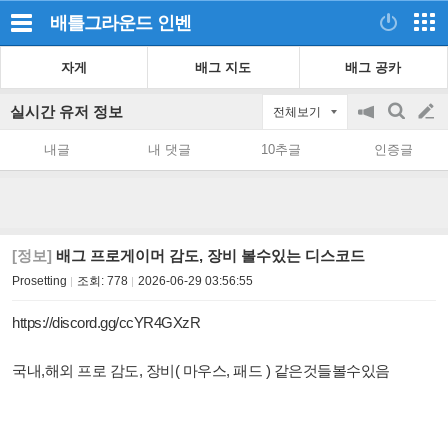
배틀그라운드
인벤
자게
배그 지도
배그 공카
실시간 유저 정보
전체보기
공
검
글
지
색
내글
내 댓글
10추글
인증글
on/off
쓰
기
[정보]
배그 프로게이머 감도, 장비 볼수있는 디스코드
Prosetting
조회:
778
2026-06-29 03:56:55
https://discord.gg/ccYR4GXzR
국내,해외 프로 감도, 장비( 마우스, 패드 ) 같은것들볼수있음