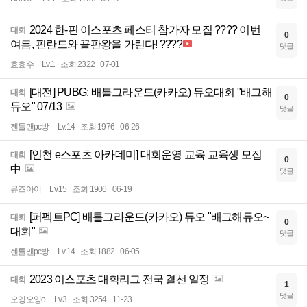
2024 한-핀 이스포츠 페스티 참가자 모집 ???? 이번
대회
0
여름, 핀란드와 끝판왕을 가린다! ????
댓글
효효수
Lv.1
조회 2322
07-01
[대전] PUBG: 배틀그라운드(카카오) 듀오대회 "배그해
대회
0
듀오" 07/13
댓글
젠틀맨pc방
Lv.14
조회 1976
06-26
[인천 e스포츠 아카데미] 대회운영 교육 교육생 모집
대회
0
中
댓글
뮤즈아이
Lv.15
조회 1906
06-19
[퍼펙트PC] 배틀그라운드(카카오) 듀오 "배그해듀오~
대회
0
대회"
댓글
젠틀맨pc방
Lv.14
조회 1882
06-05
2023 이스포츠 대학리그 전국 결선 일정
대회
1
댓글
오잉오잉o
Lv.3
조회 3254
11-23