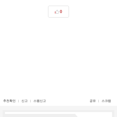
0
추천확인
신고
스팸신고
공유
스크랩