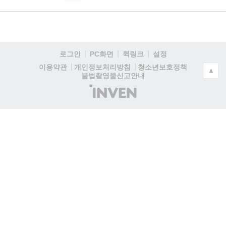
로그인
PC화면
퀵링크
설정
청소년보호정책
이용약관
개인정보처리방침
▲
불법촬영물신고안내
(주)
인
벤