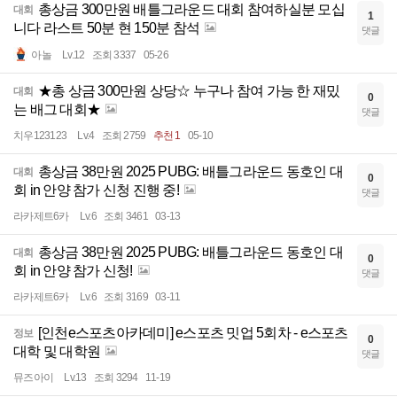
총상금 300만원 배틀그라운드 대회 참여하실분 모십
대회
1
니다 라스트 50분 현 150분 참석
댓글
아놀
Lv.12
조회 3337
05-26
★총 상금 300만원 상당☆ 누구나 참여 가능 한 재밌
대회
0
는 배그 대회★
댓글
치우123123
Lv.4
조회 2759
추천 1
05-10
총상금 38만원 2025 PUBG: 배틀그라운드 동호인 대
대회
0
회 in 안양 참가 신청 진행 중!
댓글
라카제트6카
Lv.6
조회 3461
03-13
총상금 38만원 2025 PUBG: 배틀그라운드 동호인 대
대회
0
회 in 안양 참가 신청!
댓글
라카제트6카
Lv.6
조회 3169
03-11
[인천e스포츠아카데미] e스포츠 밋업 5회차 - e스포츠
정보
0
대학 및 대학원
댓글
뮤즈아이
Lv.13
조회 3294
11-19