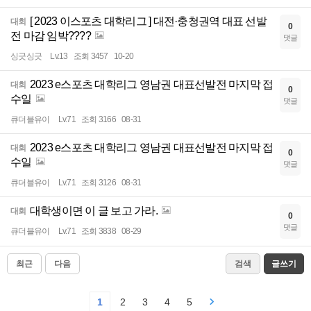
[ 2023 이스포츠 대학리그 ] 대전·충청권역 대표 선발
대회
0
전 마감 임박????
댓글
싱긋싱긋
Lv.13
조회 3457
10-20
2023 e스포츠 대학리그 영남권 대표선발전 마지막 접
대회
0
수일
댓글
큐더블유이
Lv.71
조회 3166
08-31
2023 e스포츠 대학리그 영남권 대표선발전 마지막 접
대회
0
수일
댓글
큐더블유이
Lv.71
조회 3126
08-31
대학생이면 이 글 보고 가라.
대회
0
댓글
큐더블유이
Lv.71
조회 3838
08-29
최근
다음
검색
글쓰기
1
2
3
4
5