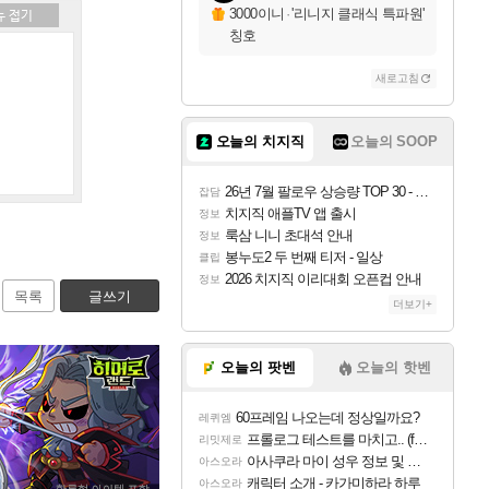
3000이니
·
'리니지 클래식 특파원'
칭호
새로고침
오늘의 치지직
오늘의 SOOP
26년 7월 팔로우 상승량 TOP 30 - 월간 치지직
잡담
치지직 애플TV 앱 출시
정보
룩삼 니니 초대석 안내
정보
봉누도2 두 번째 티저 - 일상
클립
2026 치지직 이리대회 오픈컵 안내
정보
목록
글쓰기
더보기+
오늘의 팟벤
오늘의 핫벤
60프레임 나오는데 정상일까요?
레퀴엠
프롤로그 테스트를 마치고.. (feat. 리아)
리밋제로
아사쿠라 마이 성우 정보 및 주요 필모
아스오라
캐릭터 소개 - 카가미하라 하루
아스오라