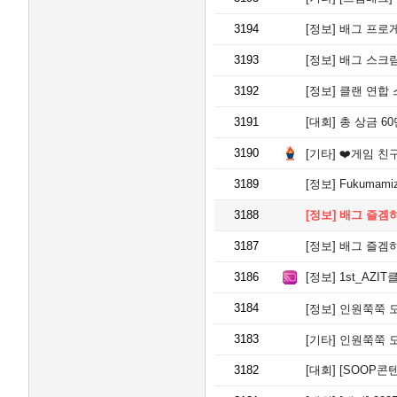
3194
[정보]
배그 프로게
3193
[정보]
배그 스크림, 대
3192
[정보]
클랜 연합 스크
3191
[대회]
총 상금 60만
3190
[기타]
❤️게임 친
3189
[정보]
Fukumami
3188
[정보]
배그 즐겜하
3187
[정보]
배그 즐겜하
3186
[정보]
1st_AZI
3184
[정보]
인원쭉쭉 모이는중
3183
[기타]
인원쭉쭉 모이는중
3182
[대회]
[SOOP콘텐츠 지