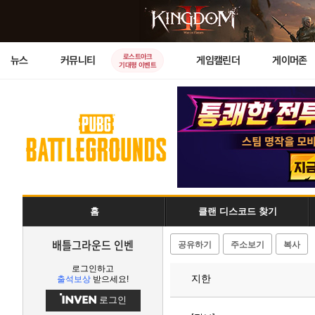
로스트아크
뉴스
커뮤니티
게임캘린더
게이머존
기대평 이벤트
홈
클랜 디스코드 찾기
배틀그라운드 인벤
공유하기
주소보기
복사
로그인하고
지한
출석보상
받으세요!
로그인