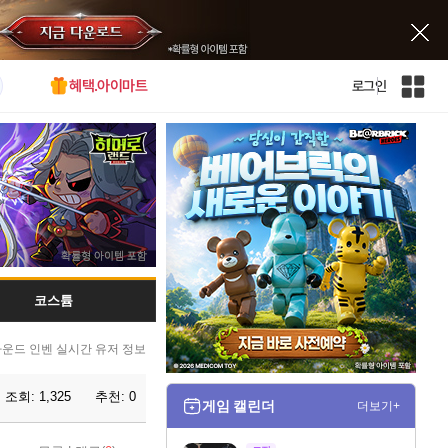
혜택.아이마트
로그인
인
벤
전
체
사
이
트
맵
코스튬
운드 인벤 실시간 유저 정보
조회:
1,325
추천:
0
게임 캘린더
더보기+