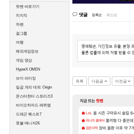
팟벤 바로가기
댓글
등록순
|
최신순
치지직
차벤
걸그룹
여행
해외게임정보
게임 영상
HyperX OMEN
브이 라이징
목록
다음글
이전글
일곱 개의 대죄: Origin
몬스터헌터 스토리즈3
지금 뜨는
핫벤
바이오하자드 레퀴엠
[52]
[1]
음껏 유린하라.jpg
 D램 매출 점유율 7%…글로벌 4위로 부상
올 시즌 구마유시 솔킬 64
아스오라 성우 정보 및
아스오라
LoL
드래곤 퀘스트7
[9]
압박, 메인보드값 오르나
 더이상 나오기 힘들것 같다는 생각임
아키츠 아키나 성우 정
똘끼형 다 좋은데 해외작
아스오라
리니지 클래식
풋볼 매니저26
[30]
씨2발아
06 패치노트 (8/5)
모든 성소 위치 공략 (4
장비 올환 이후 약 7
비스트
검은사막