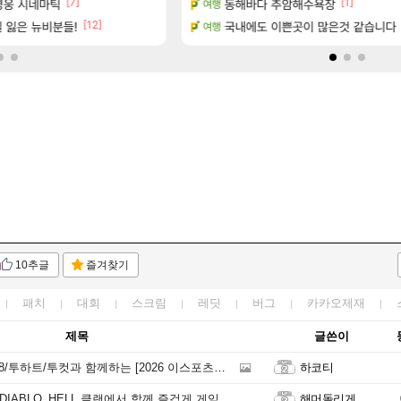
[7]
[1]
영웅 시네마틱
동해바다 추암해수욕장
진짜 귀한 삼색화채 찐1등 떳냐 ㅅ
여행
FCO
[12]
. (feat. 리아)
 잃은 뉴비분들!
국내에도 이쁜곳이 많은것 같습니다
고양이를 도구로 쓰는 인방 하꼬 스트리
여행
로아
10추글
즐겨찾기
패치
대회
스크림
레딧
버그
카카오제재
제목
글쓴이
트/투컷과 함께하는 [2026 이스포츠 대학리그 PUBG 쇼매치]
하코티
O_HELL 클랜에서 함께 즐겁게 게임할 즐겜러 모십니다! (초대 상시 대기)
해머돌리게