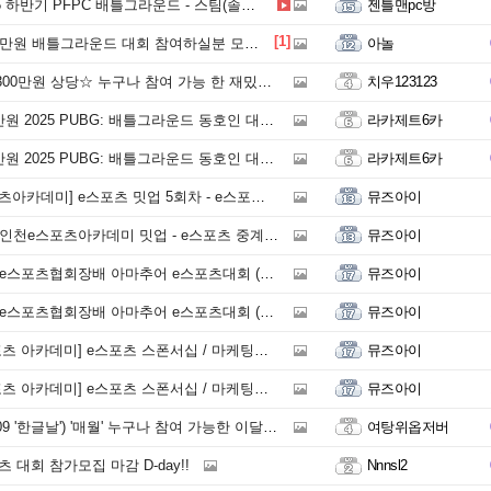
 하반기 PFPC 배틀그라운드 - 스팀(솔로전) 대회
젠틀맨pc방
[1]
틀그라운드 대회 참여하실분 모십니다 라스트 50분 현 150분 참석
아놀
0만원 상당☆ 누구나 참여 가능 한 재밌는 배그 대회★
치우123123
25 PUBG: 배틀그라운드 동호인 대회 in 안양 참가 신청 진행 중!
라카제트6카
025 PUBG: 배틀그라운드 동호인 대회 in 안양 참가 신청!
라카제트6카
데미] e스포츠 밋업 5회차 - e스포츠 대학 및 대학원
뮤즈아이
e스포츠아카데미 밋업 - e스포츠 중계 / 발로란트 e스포츠
뮤즈아이
스포츠협회장배 아마추어 e스포츠대회 (~10/30)
뮤즈아이
스포츠협회장배 아마추어 e스포츠대회 (~10/30)
뮤즈아이
데미] e스포츠 스폰서십 / 마케팅기획 교육생 모집 (~10/18)
뮤즈아이
데미] e스포츠 스폰서십 / 마케팅기획 교육생 모집 (~10/17)
뮤즈아이
9 '한글날') '매월' 누구나 참여 가능한 이달의 Fun-매치
여탕위옵저버
 대회 참가모집 마감 D-day!!
Nnnsl2