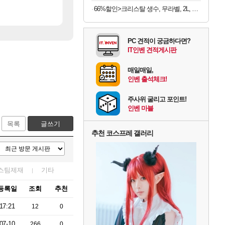
[24]
[40]
ㅅㅅ
메모리 3사, 2027년 생산분 완판?
캬 익세 에픽빔ㅋㅋㅋㅋㅋㅋㅋㅋ
해외겜
메이플
66%할인>크리스탈 생수, 무라벨, 2L, 12개
[240]
[26]
머 박제합니다.
아사쿠라 마이 성우 정보 및 주요 필모
흠, 꼰대왔다.
아스오라
검은사막
PC 견적이 궁금하다면?
IT인벤 견적게시판
매일매일,
인벤 출석체크!
주사위 굴리고 포인트!
인벤 마블
목록
글쓰기
추천 코스프레 갤러리
스팀제재
기타
등록일
조회
추천
17:21
12
0
07-10
266
0