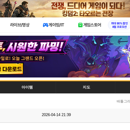
X
최대 90% 할인
라이브/영상
게이밍/IT
게임스토어
8월 프로모션
아이템
지도
배틀그라
2026-04-14 21:39