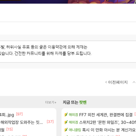
이전페이지
지금 뜨는
팟벤
더보기+
[97]
[155]
[
회..jpg
 출연작 모음
FF7 외전 세계관, 완결편에 집결
8월 9일 썬데이 메이플
해외겜
메이플
[37]
보 및 주요 필모
업장 도와주는 짓은 좀 아니지않냐?
보상 공지 나온거 10추 하니 올리자
스위치2판 ‘몬헌 와일즈’, 30~40
해외겜
로아
[15]
[78]
0개) - 귀환한 영혼 도전과제
개월
크로체 따왔습니다
혹시 이 만화 아시는 분 계신가요
애니클립
로아