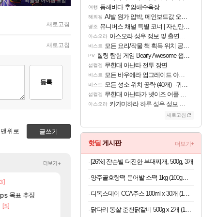
동해바다 추암해수욕장
여행
AI발 원가 압박, 메인보드값 오르나
해외겜
새로고침
유니버스 채널 특별 코너 | 자신만의 스타일
명조
아스오라 성우 정보 및 출연작 모음
아스오라
새로고침
모든 요리/작물 책 획득 위치 공략 (36개) - 미식가 도전과제
비스트
힐링 탐험 게임 Bearly Awesome 챕터 1 트레일러
PV
무한대 아난타 전투 장면
섭컬겜
모든 바우에라 업그레이드 아이템 획득 위치 공략 (89개)
비스트
등록
모든 성소 위치 공략 (40개) - 귀환한 영혼 도전과제
비스트
무한대 아난타가 넷이즈 어플 달력에 일정 등록
섭컬겜
카가미하라 하루 성우 정보 및 주요 필모
아스오라
새로고침
맨위로
글쓰기
핫딜
게시판
더보기+
[26%] 쟌슨빌 더진한 부대찌개, 500g, 3개
더보기+
양주골호랑떡 문어발 소떡 1kg (100g당 1,340원)
3]
[52]
종자들이여, 마음껏 유린하라.jpg
중국 CXMT, D램 매출 점유율 7%…글로벌 4위로
해외겜
로아
디톡스데이 CCA주스 100ml x 30개 (1개당 497원)
[88]
fps 목표 추정
AI발 원가 압박, 메인보드값 오르나
메가부대는 더이상 나오기 힘들것 같다는 
해외겜
오버워치
[5]
[30]
2줄남았는데 씨2발아
리싱크드 1.06 패치노트 (8/5)
리싱크드
로아
닭다리 통살 춘천닭갈비 500g x 2개 (1개당 6,950원)