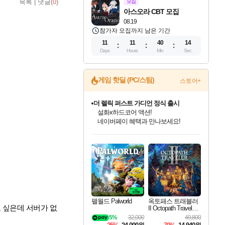
목록
|
댓글(
0
)
모집
아스오라 CBT 모집
08.19
참가자 모집까지 남은 기간
11
11
40
13
Days
Hours
Min
Sec
게임 핫딜 (PC/스팀)
스토어+
더 렐릭 퍼스트 가디언 정식 출시
설화x하드코어 액션!
네이버페이 혜택과 만나보세요!
인벤게임즈 8월 특별 할인!
드래곤소드: 어웨이크닝 입점!
문명 7 특별 할인!
마블 투혼 파이팅 소울즈 정식출시!
귀무자: 검의 길 예약 판매 중!
비스트 오브 리인카네이션 정식 출시!
커세어 코브 출시 기념 할인!
베데스다 40주년 기념 할인 중!
캡콤 프렌차이즈 할인 진행 중!
캡콤 일부 상품 상시 할인
스타워즈 은하계 레이서
로블록스 기프트 카드 공식 입점
인기 퍼블리셔 모음!
스팀으로 만나는 드래곤소드!
조선&고려 DLC 출시 예정
마블 히어로 총 출동&화려한 격투!
10% 할인과
게임프릭 신작 IP
해적'섬'을 발전시키자!
베데스다의 명작들을
몬헌, 바하 등 인기 IP를
몬헌 와일즈 & 드래곤즈 도그마2
인벤게임즈에서 10% 추가 적립
Robux를 가장 안전하고
최대 90% 할인가를 만나보세요!
네이버혜택과 함께 만나보세요!
50%할인&추가 적립까지!
네이버 포인트 혜택까지!
이니&베니 혜택까지!
네이버 혜택가와 함께 예약하세요!
할인&네이버혜택으로 만나보세요!
40주년 프로모션으로 만나보세요!
할인가에 만나보세요!
일부 에디션 상시 할인!
혜택으로 예약 판매 중
편안하게 충전하세요
팰월드 Palworld
옥토패스 트래블러
 싶은데 서버가 없
II Octopath Traveler I
I
5%
32,000
49,800