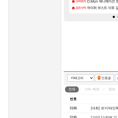
[40]
2027년 생산분 완판?
픽빔ㅋㅋㅋㅋㅋㅋㅋㅋ
스누피냥님
D.Mon 애니메이션 
명조
오버워치
[26]
이 성우 정보 및 주요 필모
다.
프롤로그 테스트를 마치고.
하이퍼 부스트 이후 길
리밋제로
검은사막
인증글
전체
기타
제외
정보
번호
3196
[대회]
로키/태민98/투하
3195
[기타]
[스팀배그] DIABL