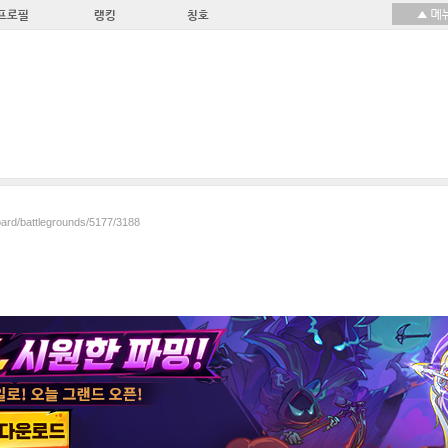
프로필
랭킹
칭호
oard/battlegrounds/5177/3188