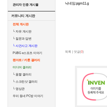
닉네임:pgm11.g
관리자 인증 게시물
커뮤니티 게시판
전체 게시판
└
자유 게시판
└
질문과 답변
└
사건사고 게시판
목록
|
댓글(
0
)
PUBG e스포츠 이야기
팬아트 / 카툰 갤러리
미디어 갤러리
└
움짤 갤러리
└
스크린샷 갤러리
└
영상관
우리 동네 PC방 이야기