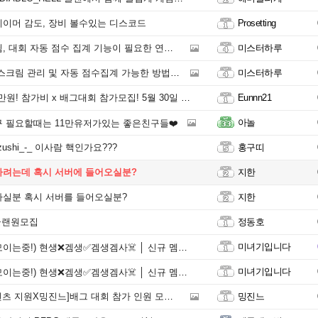
이머 감도, 장비 볼수있는 디스코드
Prosetting
회 자동 점수 집계 기능이 필요한 연합 운영자분 연락주세요!
미스터하루
림 관리 및 자동 점수집계 가능한 방법을 알려드립니다.
미스터하루
원! 참가비 x 배그대회 참가모집! 5월 30일 하루 운영!
Eunnn21
아놀
구 필요할때는 11만유저가있는 좋은친구들❤️
zushi_-_ 이사람 핵인가요???
홍구띠
려는데 혹시 서버에 들어오실분?
지한
실분 혹시 서버를 들어오실분?
지한
T클랜원모집
정동호
미녀기입니다
!) 현생❌겜생✅겜생겜사☠️ │ 신규 멤버 모집 중‼️ 성인,옾챗O
미녀기입니다
!) 현생❌겜생✅겜생겜사☠️ │ 신규 멤버 모집 중‼️ 성인,옾챗O
원X밍진느]배그 대회 참가 인원 모집_듀오 전용 입장 배그 대회
밍진느