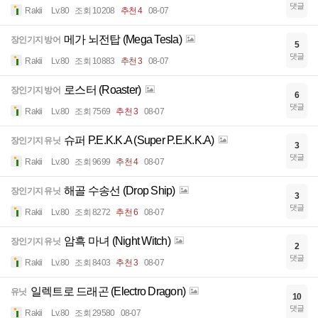
댓글
Rakii
Lv.80
조회 10208
추천 4
08-07
메가 뇌전탑 (Mega Tesla)
장인기지 방어
5
댓글
Rakii
Lv.80
조회 10883
추천 3
08-07
로스터 (Roaster)
장인기지 방어
6
댓글
Rakii
Lv.80
조회 7569
추천 3
08-07
슈퍼 P.E.K.K.A (Super P.E.K.K.A)
장인기지 유닛
3
댓글
Rakii
Lv.80
조회 9699
추천 4
08-07
해골 수송선 (Drop Ship)
장인기지 유닛
3
댓글
Rakii
Lv.80
조회 8272
추천 6
08-07
암흑 마녀 (Night Witch)
장인기지 유닛
2
댓글
Rakii
Lv.80
조회 8403
추천 3
08-07
일렉트로 드래곤 (Electro Dragon)
유닛
10
댓글
Rakii
Lv.80
조회 29580
08-07