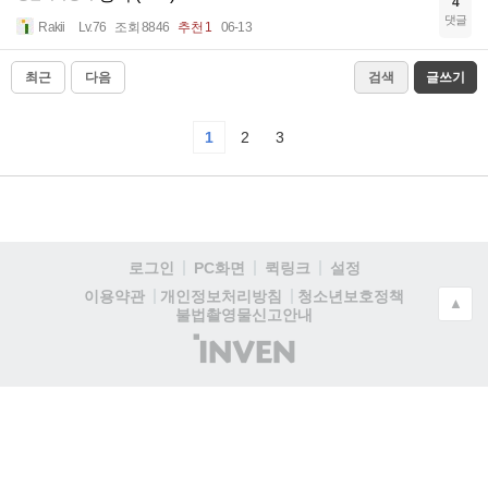
4
댓글
Rakii
Lv.76
조회 8846
추천 1
06-13
최근
다음
검색
글쓰기
1
2
3
로그인
PC화면
퀵링크
설정
청소년보호정책
이용약관
개인정보처리방침
▲
불법촬영물신고안내
(주)
인
벤