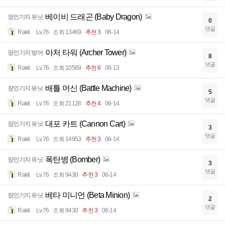
베이비 드래곤 (Baby Dragon)
장인기지 유닛
0
댓글
Rakii
Lv.76
조회 13469
추천 3
06-14
아처 타워 (Archer Tower)
장인기지 방어
8
댓글
Rakii
Lv.76
조회 10569
추천 6
06-13
배틀 머신 (Battle Machine)
장인기지 유닛
5
댓글
Rakii
Lv.76
조회 21128
추천 4
06-14
대포 카트 (Cannon Cart)
장인기지 유닛
3
댓글
Rakii
Lv.76
조회 14953
추천 3
06-14
폭탄병 (Bomber)
장인기지 유닛
3
댓글
Rakii
Lv.76
조회 9430
추천 3
06-14
베타 미니언 (Beta Minion)
장인기지 유닛
2
댓글
Rakii
Lv.76
조회 9430
추천 3
06-14