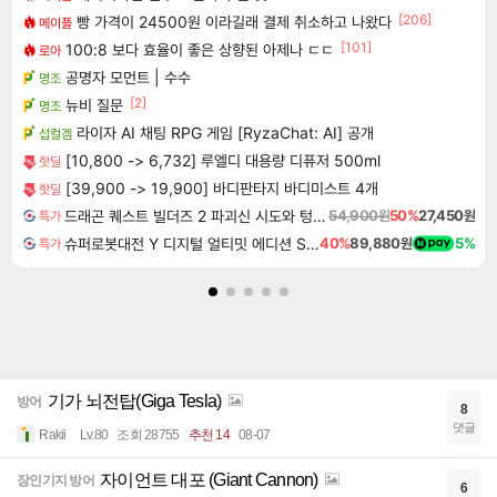
[206]
빵 가격이 24500원 이라길래 결제 취소하고 나왔다
메이플
[101]
100:8 보다 효율이 좋은 상향된 아제나 ㄷㄷ
로아
공명자 모먼트 | 수수
명조
[2]
뉴비 질문
명조
라이자 AI 채팅 RPG 게임 [RyzaChat: AI] 공개
섭컬겜
[10,800 -> 6,732] 루엘디 대용량 디퓨저 500ml
핫딜
[39,900 -> 19,900] 바디판타지 바디미스트 4개
핫딜
드래곤 퀘스트 빌더즈 2 파괴신 시도와 텅 빈 섬 Dragon Quest Builders 2
54,900원
50%
27,450원
특가
슈퍼로봇대전 Y 디지털 얼티밋 에디션 Super Robot Wars Y Digital Ultimate Edition
40%
89,880원
5%
특가
기가 뇌전탑(Giga Tesla)
방어
8
댓글
Rakii
Lv.80
조회 28755
추천 14
08-07
자이언트 대포 (Giant Cannon)
장인기지 방어
6