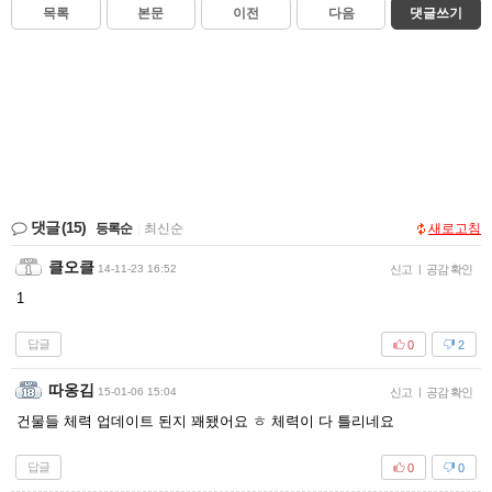
목록
본문
이전
다음
댓글쓰기
댓글
(15)
등록순
|
최신순
새로고침
클오클
14-11-23 16:52
신고
|
공감 확인
1
답글
0
2
따옹김
15-01-06 15:04
신고
|
공감 확인
건물들 체력 업데이트 된지 꽤됐어요 ㅎ 체력이 다 틀리네요
답글
0
0