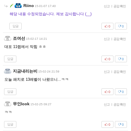
Riino
15-01-07 17:40
신고
|
공감 확인
해당 내용 수정되었습니다. 제보 감사합니다 (__)
답글
0
0
조여선
15-02-17 14:21
신고
|
공감 확인
대포 11렙에서 막힘 ㅎㅎ
답글
0
0
지금내리는비
15-02-24 21:59
신고
|
공감 확인
오늘 패치로 13레벨이 나왔으니...ㅋㅋ
답글
0
0
무인lcok
15-02-25 09:27
신고
|
공감 확인
ㅋㅋ
답글
0
0