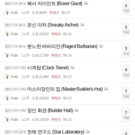
복서 자이언트 (Boxer Giant)
장인기지 유닛
2
댓글
Rakii
Lv.76
조회 9864
추천 3
06-14
은신 아처 (Sneaky Archer)
장인기지 유닛
2
댓글
Rakii
Lv.76
조회 10014
추천 6
06-14
분노한 바바리안 (Raged Barbarian)
장인기지 유닛
3
댓글
Rakii
Lv.76
조회 21789
추천 3
06-14
시계탑 (Clock Tower)
장인기지 기타
9
댓글
Rakii
Lv.76
조회 11494
추천 3
06-13
마스터장인의 집 (Master Builder's Hut)
장인기지 기타
7
댓글
Rakii
Lv.76
조회 14915
추천 6
06-13
장인 회관 (Builder Hall)
장인기지 기타
7
댓글
Rakii
Lv.76
조회 14509
추천 3
06-13
천체 연구소 (Star Laboratory)
장인기지 군대
2