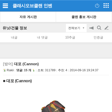
클래시오브클랜
인벤
자유 게시판
클랜 홍보 게시판
유닛/건물 정보
전체보기
공
검
글
지
색
내글
내 댓글
10추글
인증글
on/off
쓰
기
[방어]
대포 (Cannon)
Rakii
댓글: 15 개
조회:
311789
추천:
4
2014-09-16 19:24:37
■ 대포 (Cannon)