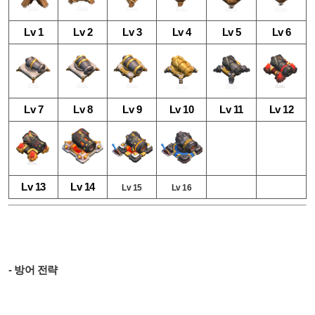
Lv 1
Lv 2
Lv 3
Lv 4
Lv 5
Lv 6
Lv 7
Lv 8
Lv 9
Lv 10
Lv 11
Lv 12
Lv 13
Lv 14
Lv 15
Lv 16
- 방어 전략