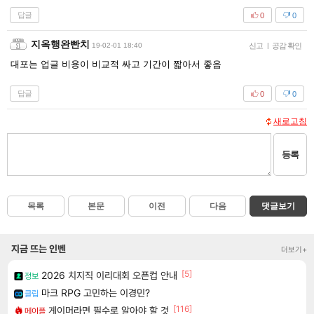
답글
0
0
지옥행완빤치
19-02-01 18:40
신고
|
공감 확인
대포는 업글 비용이 비교적 싸고 기간이 짧아서 좋음
답글
0
0
새로고침
등록
목록
본문
이전
다음
댓글보기
지금 뜨는 인벤
더보기+
[5]
2026 치지직 이리대회 오픈컵 안내
정보
마크 RPG 고민하는 이경민?
클립
[116]
게이머라면 필수로 알아야 할 것
메이플