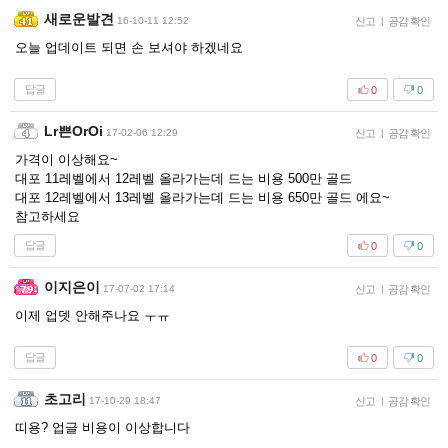
새로운발견
16-10-11 12:52
신고
|
공감 확인
오늘 업데이트 되면 손 보셔야 하겠네요
답글
0
0
Lr쁜OrOi
17-02-06 12:29
신고
|
공감 확인
가격이 이상해요~
대포 11레벨에서 12레벨 올라가는데 드는 비용 500만 골드
대포 12레벨에서 13레벨 올라가는데 드는 비용 650만 골드 에요~
참고하세요
답글
0
0
이지은이
17-07-02 17:14
신고
|
공감 확인
이제 업뎃 안해주나요 ㅜㅠ
답글
0
0
초고리
17-10-29 18:47
신고
|
공감 확인
띠용? 업글 비용이 이상합니다