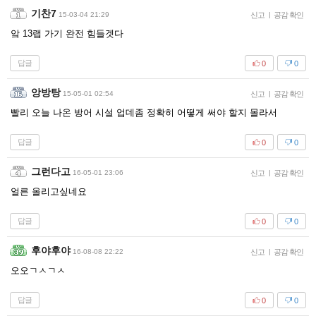
기찬7
15-03-04 21:29
신고
|
공감 확인
앜 13랩 가기 완전 힘들겟다
답글
0
0
앙방탕
15-05-01 02:54
신고
|
공감 확인
빨리 오늘 나온 방어 시설 업데좀 정확히 어떻게 써야 할지 몰라서
답글
0
0
그런다고
16-05-01 23:06
신고
|
공감 확인
얼른 올리고싶네요
답글
0
0
후야후야
16-08-08 22:22
신고
|
공감 확인
오오ㄱㅅㄱㅅ
답글
0
0