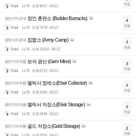
댓글
Rakii
Lv.76
조회 9027
06-13
장인 훈련소 (Builder Barracks)
장인기지 군대
4
댓글
Rakii
Lv.76
조회 7479
06-13
집합소 (Army Camp)
장인기지 군대
3
댓글
Rakii
Lv.76
조회 11616
06-13
보석 광산 (Gem Mine)
장인기지 자원
3
댓글
Rakii
Lv.76
조회 8712
06-13
엘릭서 정제소(Elixir Collector)
장인기지 자원
2
댓글
Rakii
Lv.76
조회 5340
06-13
엘릭서 저장소(Elixir Storage)
장인기지 자원
2
댓글
Rakii
Lv.76
조회 5449
06-13
골드 저장소(Gold Storage)
장인기지 자원
2
댓글
Rakii
Lv.76
조회 5505
06-13