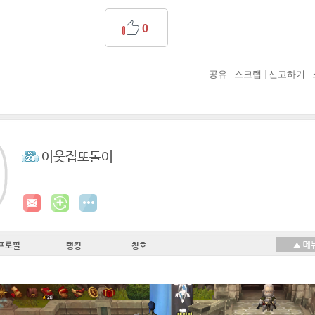
0
공유
스크랩
신고하기
이웃집또톨이
프로필
랭킹
칭호