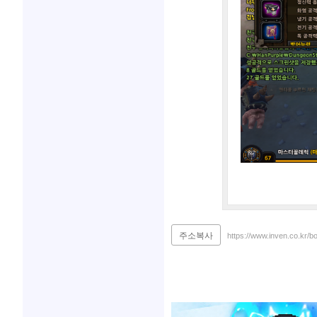
주소복사
https://www.inven.co.kr/b