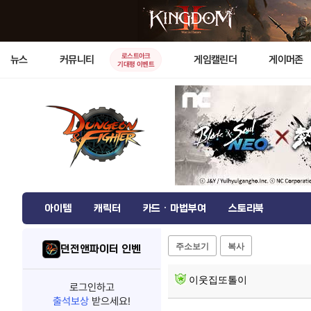
로스트아크
뉴스
커뮤니티
게임캘린더
게이머존
기대평 이벤트
아이템
캐릭터
카드 · 마법부여
스토리북
주소보기
복사
던전앤파이터 인벤
이웃집또톨이
로그인하고
출석보상
받으세요!