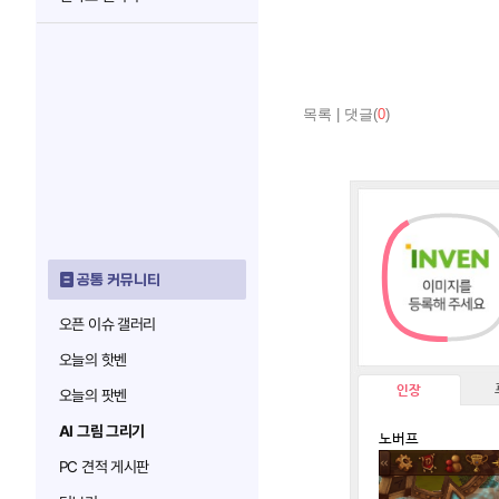
목록
|
댓글(
0
)
공통 커뮤니티
오픈 이슈 갤러리
오늘의 핫벤
인장
오늘의 팟벤
AI 그림 그리기
노버프
PC 견적 게시판