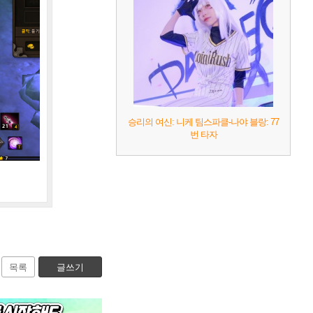
승리의 여신: 니케 팀스파클-나야 블랑: 77
번 타자
목록
글쓰기