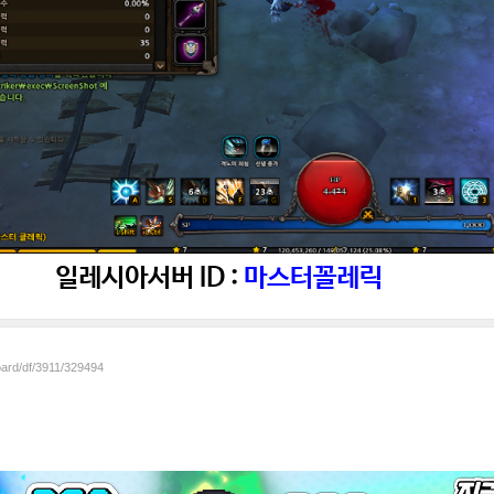
일레시아서버 ID :
마스터꼴레릭
oard/df/3911/329494