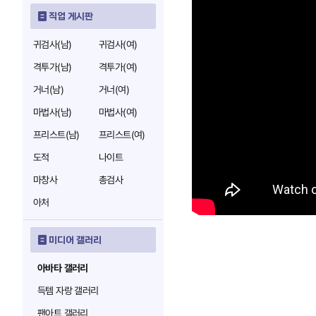
직업 게시판
귀검사(남)
귀검사(여)
격투가(남)
격투가(여)
거너(남)
거너(여)
마법사(남)
마법사(여)
프리스트(남)
프리스트(여)
도적
나이트
마창사
총검사
아처
미디어 갤러리
아바타 갤러리
득템 자랑 갤러리
팬아트 갤러리