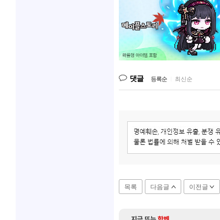
댓글
등록순
|
최신순
목록
다음글
이전글
지금 뜨는
핫벤