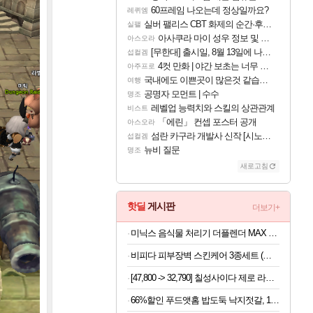
60프레임 나오는데 정상일까요?
레퀴엠
실버 팰리스 CBT 화제의 순간·후기 모음
실팰
아사쿠라 마이 성우 정보 및 주요 필모
아스오라
[무한대] 출시일, 8월 13일에 나오나
섭컬겜
4컷 만화 | 야간 보초는 너무 힘들어
아주프로
국내에도 이쁜곳이 많은것 같습니다
여행
공명자 모먼트 | 수수
명조
레벨업 능력치와 스킬의 상관관계
비스트
「에린」 컨셉 포스터 공개
아스오라
섬란 카구라 개발사 신작 [시노비 넥서스] 연내 출시 예정
섭컬겜
뉴비 질문
명조
새로고침
핫딜
게시판
더보기+
미닉스 음식물 처리기 더플렌더 MAX 가정용 분쇄기 건조기 3L MNFD-200G
비피다 피부장벽 스킨케어 3종세트 (토너, 앰플, 크림)
[47,800 -> 32,790] 칠성사이다 제로 라임 355ml x 48개
66%할인 푸드앳홈 밥도둑 낙지젓갈, 1kg, 1개