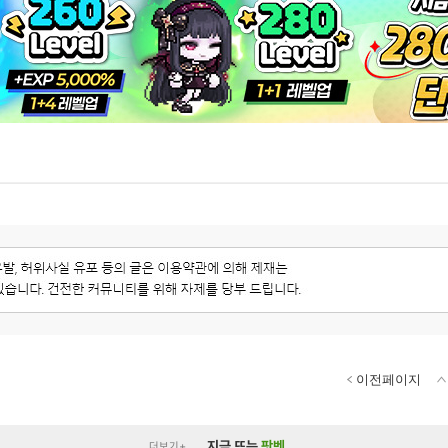
이전페이지
지금 뜨는
팟벤
더보기+