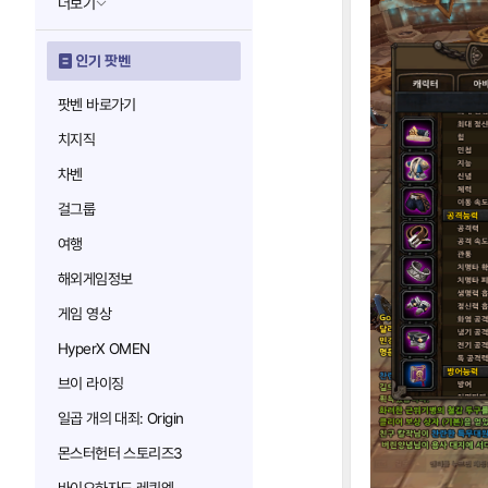
더보기
인기 팟벤
팟벤 바로가기
치지직
차벤
걸그룹
여행
해외게임정보
게임 영상
HyperX OMEN
브이 라이징
일곱 개의 대죄: Origin
몬스터헌터 스토리즈3