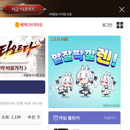
혜택.아이마트
로그인
인
벤
전
체
사
이
트
맵
전앤파이터 인벤 자유 게시판
조회:
1,134
추천:
0
게임 캘린더
더보기+