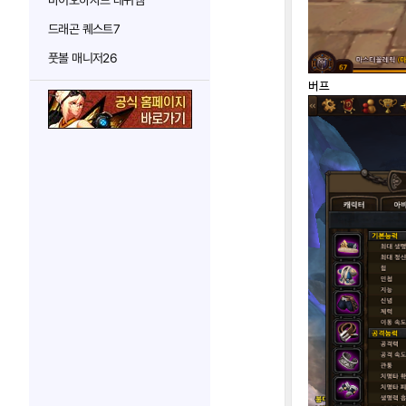
바이오하자드 레퀴엠
드래곤 퀘스트7
풋볼 매니저26
버프