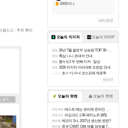
5000이니
새로고침
스팸신고
추천 확인
오늘의 치지직
오늘의 SOOP
26년 7월 팔로우 상승량 TOP 30 - 월간 치지직
잡담
룩삼 니니 초대석 안내
정보
봉누도2 두 번째 티저 - 일상
클립
2026 치지직 이리대회 오픈컵 안내
정보
초ㅇㅎ) 수녀 코스프레 제로투
ㅗㅜㅑ
더보기+
오늘의 팟벤
오늘의 핫벤
테스트 때는 로비에 온라인 기능이 있는데
리밋제로
리싱크드 1.06 패치노트 (8/5)
리싱크드
메모리 3사, 2027년 생산분 완판?
해외겜
중국 CXMT, D램 매출 점유율 7%…글로벌 4위로 부상
해외겜