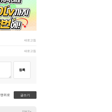
새로고침
새로고침
등록
맨위로
글쓰기
더보기+