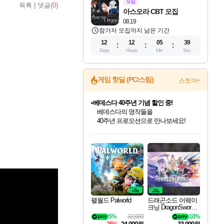
모집
목록
|
댓글(
0
)
아스오라 CBT 모집
08.19
참가자 모집까지 남은 기간
12
12
05
37
Days
Hours
Min
Sec
게임 핫딜 (PC/스팀)
스토어+
마블 투혼 파이팅 소울즈 예약 판매 중!
마블 히어로 총 출동&화려한 격투!
네이버 포인트 혜택까지!
인벤게임즈 8월 특별 할인!
드래곤소드: 어웨이크닝 입점!
문명 7 특별 할인!
귀무자: 검의 길 예약 판매 중!
비스트 오브 리인카네이션 정식 출시!
커세어 코브 출시 기념 할인!
더 렐릭 퍼스트 가디언 정식 출시
베데스다 40주년 기념 할인 중!
캡콤 프렌차이즈 할인 진행 중!
캡콤 일부 상품 상시 할인
스타워즈 은하계 레이서
로블록스 기프트 카드 공식 입점
인기 퍼블리셔 모음!
스팀으로 만나는 드래곤소드!
조선&고려 DLC 출시 예정
10% 할인과
게임프릭 신작 IP
해적'섬'을 발전시키자!
설화x하드코어 액션!
베데스다의 명작들을
몬헌, 바하 등 인기 IP를
몬헌 와일즈 & 드래곤즈 도그마2
인벤게임즈에서 10% 추가 적립
Robux를 가장 안전하고
최대 90% 할인가를 만나보세요!
네이버혜택과 함께 만나보세요!
50%할인&추가 적립까지!
이니&베니 혜택까지!
네이버 혜택가와 함께 예약하세요!
할인&네이버혜택으로 만나보세요!
네이버페이 혜택과 만나보세요!
40주년 프로모션으로 만나보세요!
할인가에 만나보세요!
일부 에디션 상시 할인!
혜택으로 예약 판매 중
편안하게 충전하세요
팰월드 Palworld
드래곤소드 어웨이
크닝 DragonSword A
wakening
5%
32,000
10%