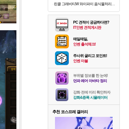
린클 그래비티W 와이파이 음식물처리기 미생물 음식물 쓰레기 분쇄기 음처기 (RC-GT500W)
PC 견적이 궁금하다면?
IT인벤 견적게시판
매일매일,
인벤 출석체크!
주사위 굴리고 포인트!
인벤 마블
부위별 정보를 한 눈에!
던파 레어 아바타 정리
강화 전에 미리 확인하자
강화&증폭 시뮬레이터
추천 코스프레 갤러리