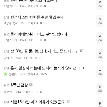
현재 140단 8분30초 나오는데
질문
14
댓글
샤넬의키스
Lv.42
조회 724
08-05
변성시스템 변화를 주면 좋겠는데
잡담
4
댓글
Mujogungo
Lv.21
조회 414
08-05
물리피해랑 취피 비교 부탁드립니다.
질문
3
댓글
리얼스토리
Lv.24
조회 510
08-05
탑139단 클 물리변성 한개라도 좀 뜨자ㅜㅜ
잡담
3
댓글
금연77
Lv.20
조회 399
08-05
혼자 열심히 하는데 도저히 늘지가 않네요 ㅋㅋ
잡담
1
댓글
김쬘깃
Lv.64
조회 484
08-05
135단 끔살
질문
8
댓글
윤보현
Lv.13
조회 712
08-05
시즌15 야만 너프 이유가 있었군요.
잡담
5