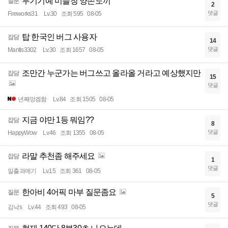
무기기예 미늘창 양손도끼
질문
2
댓글
Fireworks31
Lv.30
조회 595
08-05
탑 한국인 버그 사용자
잡담
14
댓글
Mantis3302
Lv.30
조회 1657
08-05
조만간 누군가는 버그쓰고 올라올 거라고 예상했지만
잡담
15
댓글
년째망겜함
Lv.84
조회 1505
08-05
지금 야만 1등 뭐임??
잡담
8
댓글
HappyWow
Lv.46
조회 1355
08-05
라말 추천좀 해주세요
잡담
1
댓글
일출과메기
Lv.15
조회 361
08-05
한아비 4어픽 마부 질문좀요
질문
5
댓글
김낙s
Lv.44
조회 493
08-05