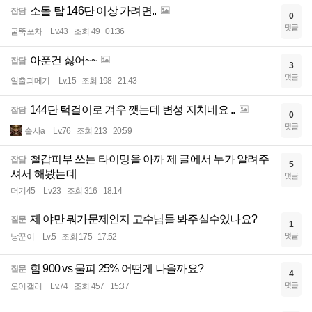
소돌 탑 146단 이상 가려면..
잡담
0
댓글
굴뚝포차
Lv.43
조회 49
01:36
아푼건 싫어~~
잡담
3
댓글
일출과메기
Lv.15
조회 198
21:43
144단 턱걸이로 겨우 깻는데 변성 지치네요 ..
잡담
0
댓글
술사a
Lv.76
조회 213
20:59
철갑피부 쓰는 타이밍을 아까 제 글에서 누가 알려주
잡담
5
셔서 해봤는데
댓글
더기45
Lv.23
조회 316
18:14
제 야만 뭐가문제인지 고수님들 봐주실수있나요?
질문
1
댓글
낭꾼이
Lv.5
조회 175
17:52
힘 900 vs 물피 25% 어떤게 나을까요?
질문
4
댓글
오이갤러
Lv.74
조회 457
15:37