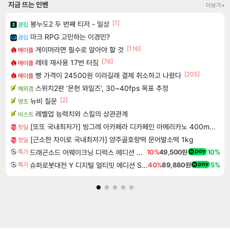
지금 뜨는 인벤
더보기+
[1]
봉누도2 두 번째 티저 - 일상
클립
마크 RPG 고민하는 이경민?
클립
[116]
게이머라면 필수로 알아야 할 것
메이플
[76]
레테 재사용 17번 터짐
메이플
[205]
빵 가격이 24500원 이라길래 결제 취소하고 나왔다
메이플
스위치2판 ‘몬헌 와일즈’, 30~40fps 목표 추정
해외겜
[2]
뉴비 질문
명조
레벨업 능력치와 스킬의 상관관계
비스트
[또또 국내최저가] 빙그레 아카페라 디카페인 아메리카노 400ml x 20개
핫딜
[근소한 차이로 국내최저가] 양주골호랑떡 문어발소떡 1kg
핫딜
드래곤소드 어웨이크닝 디럭스 에디션 DragonSword Awakening Deluxe Edition
10%
49,500원
10%
특가
슈퍼로봇대전 Y 디지털 얼티밋 에디션 Super Robot Wars Y Digital Ultimate Edition
40%
89,880원
5%
특가