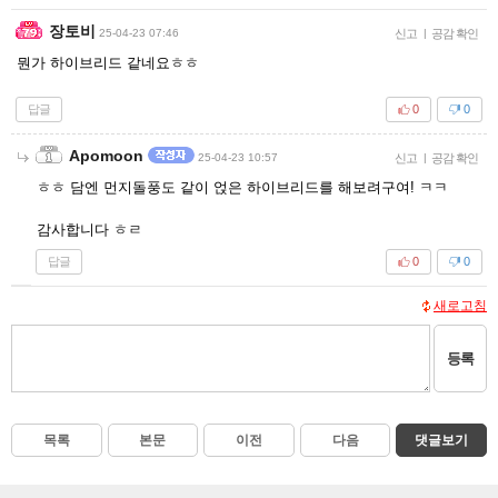
장토비
25-04-23 07:46
신고
|
공감 확인
뭔가 하이브리드 같네요ㅎㅎ
답글
0
0
Apomoon
25-04-23 10:57
신고
|
공감 확인
ㅎㅎ 담엔 먼지돌풍도 같이 얹은 하이브리드를 해보려구여! ㅋㅋ
감사합니다 ㅎㄹ
답글
0
0
새로고침
등록
목록
본문
이전
다음
댓글보기