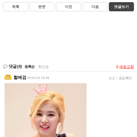
목록
본문
이전
다음
댓글쓰기
댓글
(4)
등록순
|
최신순
새로고침
할배검
25-04-22 16:38
신고
|
공감 확인