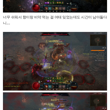
너무 쉬워서 향이랑 비약 먹는 걸 여태 잊었는데도 시간이 남아돌다
니....