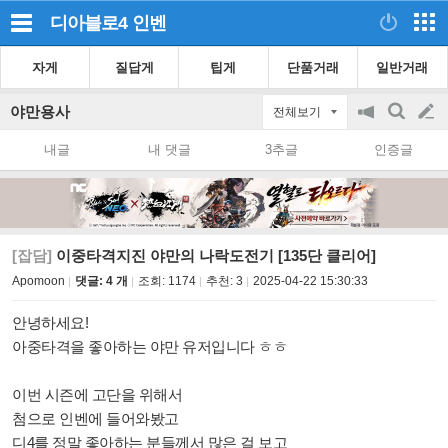
디아블로4
인벤
자게
질답게
팁게
단품거래
일반거래
야만용사
전체보기
공
검
글
지
색
내글
내 댓글
3추글
인증글
on/off
쓰
기
[잡담]
이중타격지진 야만의 나락도전기 [135단 클리어]
Apomoon
댓글: 4 개
조회:
1174
추천:
3
2025-04-22 15:30:33
안녕하세요!
아중타격을 좋아하는 야만 유저입니다 ㅎㅎ
이번 시즌에 고단을 위해서
첨으로 인벤에 들어와봤고
디4를 정말 좋아하는 분들께서 많은 걸 보고