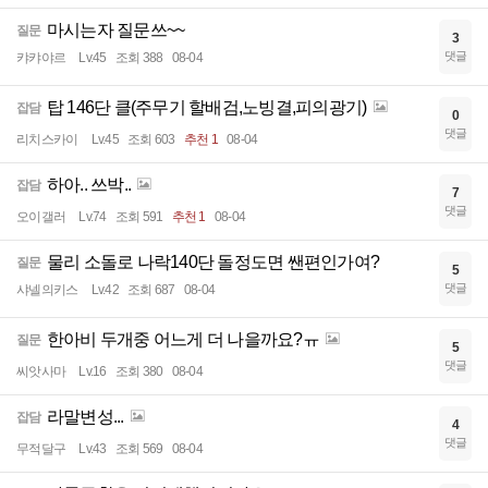
마시는자 질문쓰~~
질문
3
댓글
캬캬야르
Lv.45
조회 388
08-04
탑 146단 클(주무기 할배검,노빙결,피의광기)
잡담
0
댓글
리치스카이
Lv.45
조회 603
추천 1
08-04
하아.. 쓰박..
잡담
7
댓글
오이갤러
Lv.74
조회 591
추천 1
08-04
물리 소돌로 나락140단 돌정도면 쌘편인가여?
질문
5
댓글
샤넬의키스
Lv.42
조회 687
08-04
한아비 두개중 어느게 더 나을까요?ㅠ
질문
5
댓글
씨앗사마
Lv.16
조회 380
08-04
라말변성...
잡담
4
댓글
무적달구
Lv.43
조회 569
08-04