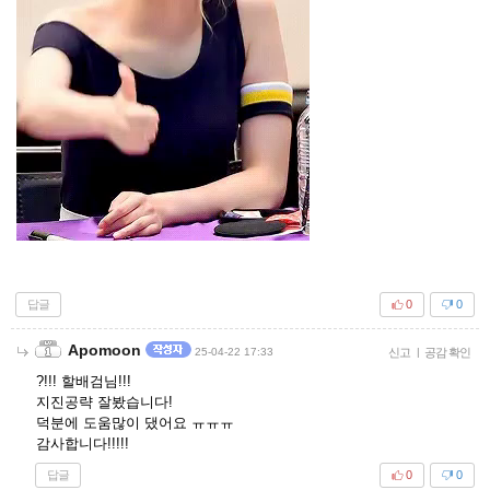
답글
0
0
Apomoon
25-04-22 17:33
신고
|
공감 확인
?!!! 할배검님!!!
지진공략 잘봤습니다!
덕분에 도움많이 댔어요 ㅠㅠㅠ
감사합니다!!!!!
답글
0
0