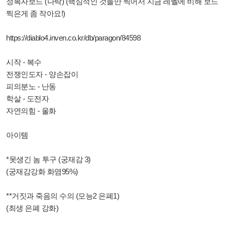
정복자보드 (나락) (핵심적인 것들만 찍어서 지금 레벨에 비해 보드
찍은게 좀 작아요!)
https://diablo4.inven.co.kr/db/paragon/84598
시작 - 복수
전쟁인도자 - 양손잡이
피의분노 - 난동
학살 - 도전자
자연의힘 - 울화
아이템
*못생긴 놈 투구 (궁재감 3)
(궁재감강화 화염95%)
**거짓과 죽음의 수의 (모능2 은폐1)
(최생 은폐 강화)