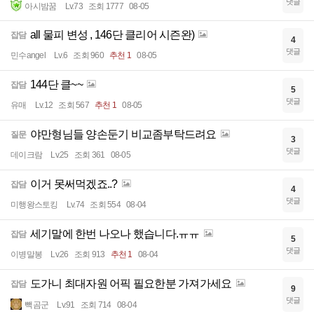
댓글
아시밤꿈
Lv.73
조회 1777
08-05
all 물피 변성 , 146단 클리어 시즌완)
잡담
4
댓글
민수angel
Lv.6
조회 960
추천 1
08-05
144단 클~~
잡담
5
댓글
유매
Lv.12
조회 567
추천 1
08-05
야만형님들 양손둔기 비교좀부탁드려요
질문
3
댓글
데이크람
Lv.25
조회 361
08-05
이거 못써먹겠죠..?
잡담
4
댓글
미행왕스토킹
Lv.74
조회 554
08-04
세기말에 한번 나오나 했습니다.ㅠㅠ
잡담
5
댓글
이병말봉
Lv.26
조회 913
추천 1
08-04
도가니 최대자원 어픽 필요한분 가져가세요
잡담
9
댓글
빽곰군
Lv.91
조회 714
08-04