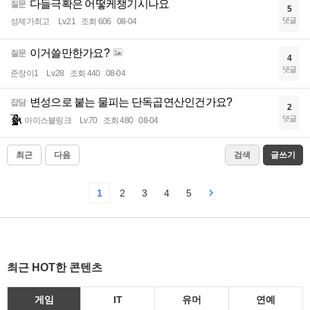
다들극확은 어떻케챙기시나요
질문
5
댓글
성제가최고
Lv.21
조회 606
08-04
이거쓸만한가요?
질문
4
댓글
준장이1
Lv.28
조회 440
08-04
변성으로 붙는 물피는 단독곱연산인건가요?
잡담
2
댓글
아이스블링크
Lv.70
조회 480
08-04
최근
다음
검색
글쓰기
1
2
3
4
5
최근 HOT한 콘텐츠
게임
IT
유머
연예