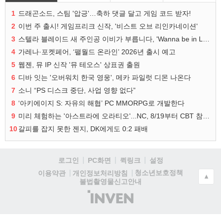
1
드래곤소드, 스팀 '압긍'…축하 댓글 달고 게임 코드 받자!
2
이번 주 출시! 게임프리크 신작, '비스트 오브 리인카네이션'
3
스텔라 블레이드 새 주인공 이비가 부릅니다, 'Wanna be in LOVE' 뮤비 공개
4
가레나·포켓페어, ‘팰월드 온라인’ 2026년 출시 예고
5
웹젠, 뮤 IP 신작 '뮤 테오스' 상표권 출원
6
디바 잇는 '오버워치 한국 영웅', 메카 파일럿 디몬 나온다
7
소니 “PS 디스크 중단, 사업 영향 없다”
8
‘아키에이지 S: 자유의 해협’ PC MMORPG로 개발한다
9
미리 체험하는 '아스트라에 오라티오'...NC, 8/19부터 CBT 참가자 모집
10
갈피를 잡지 못한 젠지, DK에게도 0:2 패배
로그인
PC화면
퀵링크
설정
청소년보호정책
이용약관
개인정보처리방침
▲
불법촬영물신고안내
(주)
인
벤