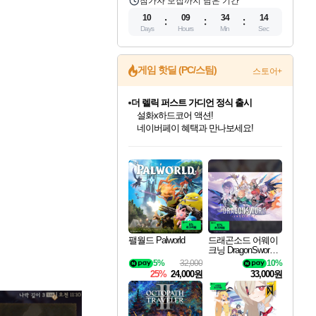
참가자 모집까지 남은 기간
10
09
34
12
Days
Hours
Min
Sec
게임 핫딜 (PC/스팀)
스토어+
더 렐릭 퍼스트 가디언 정식 출시
설화x하드코어 액션!
네이버페이 혜택과 만나보세요!
인벤게임즈 8월 특별 할인!
드래곤소드: 어웨이크닝 입점!
문명 7 특별 할인!
마블 투혼 파이팅 소울즈 정식출시!
귀무자: 검의 길 예약 판매 중!
비스트 오브 리인카네이션 정식 출시!
커세어 코브 출시 기념 할인!
베데스다 40주년 기념 할인 중!
캡콤 프렌차이즈 할인 진행 중!
캡콤 일부 상품 상시 할인
스타워즈 은하계 레이서
로블록스 기프트 카드 공식 입점
인기 퍼블리셔 모음!
스팀으로 만나는 드래곤소드!
조선&고려 DLC 출시 예정
마블 히어로 총 출동&화려한 격투!
10% 할인과
게임프릭 신작 IP
해적'섬'을 발전시키자!
베데스다의 명작들을
몬헌, 바하 등 인기 IP를
몬헌 와일즈 & 드래곤즈 도그마2
인벤게임즈에서 10% 추가 적립
Robux를 가장 안전하고
최대 90% 할인가를 만나보세요!
네이버혜택과 함께 만나보세요!
50%할인&추가 적립까지!
네이버 포인트 혜택까지!
이니&베니 혜택까지!
네이버 혜택가와 함께 예약하세요!
할인&네이버혜택으로 만나보세요!
40주년 프로모션으로 만나보세요!
할인가에 만나보세요!
일부 에디션 상시 할인!
혜택으로 예약 판매 중
편안하게 충전하세요
팰월드 Palworld
드래곤소드 어웨이
크닝 DragonSword A
wakening
5%
32,000
10%
25%
24,000원
33,000원