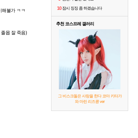
10
잠시 징징 좀 하겠습니다
인지 이해불가 ㅋㅋ
추천 코스프레 갤러리
 졸몹 잘 죽음)
그 비스크돌은 사랑을 한다 코마 키타가
와 마린 리즈큥 ver