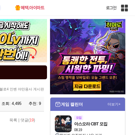
혜택.아이마트
로그인
인
벤
전
체
사
이
트
맵
블로4 인벤 야만용사 게시판
조회:
4,495
추천:
9
게임 캘린더
더보기+
모집
목록
|
댓글(
19
)
아스오라 CBT 모집
08.19