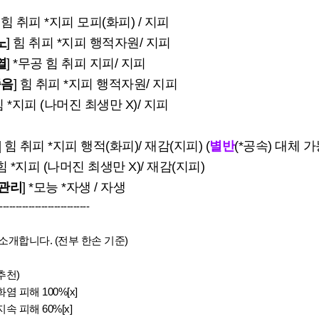
] 힘 취피 *지피 모피(화피) / 지피
노
] 힘 취피 *지피 행적자원/ 지피
열
] *무공 힘 취피 지피/ 지피
죽음
] 힘 취피 *지피 행적자원/ 지피
 힘 *지피 (나머진 최생만 X)/ 지피
] 힘 취피 *지피 행적(화피)/ 재감(지피)
(
별반
(*공속) 대체 가
 힘 *지피 (나머진 최생만 X)/ 재감(지피)
 관리
]
*모능 *자생 / 자생
----------------------------
소개합니다. (전부 한손 기준)
추천)
화염 피해 100%[x]
속 피해 60%[x]