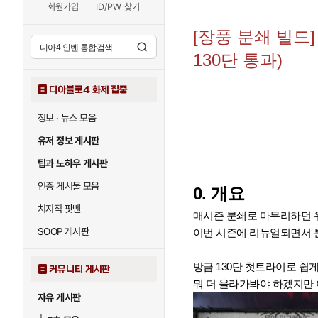
회원가입
ID/PW 찾기
[장풍 분쇄 빌드]
130단 통과)
디아블로4 화제 집중
정보 · 뉴스 모음
유저 정보 게시판
팁과 노하우 게시판
인증 게시물 모음
0. 개요
치지직 팟벤
매시즌 분쇄로 마무리하던 
SOOP 게시판
이번 시즌에 리뉴얼되면서 분
방금 130단 첫트라이로 쉽
커뮤니티 게시판
뭐 더 올라가봐야 하겠지만
자유 게시판