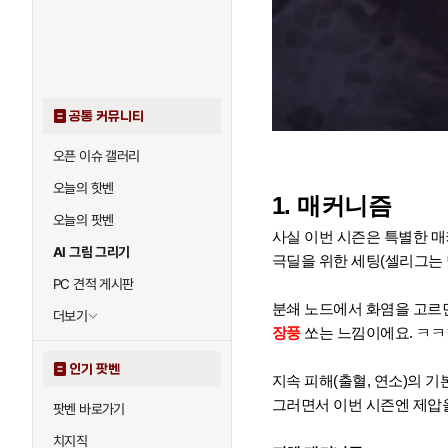
공통 커뮤니티
오픈 이슈 갤러리
오늘의 핫벤
1. 매커니즘
오늘의 팟벤
사실 이번 시즌은 특별한 매
AI 그림 그리기
극딜을 위한 세팅(셀리그는 
PC 견적 게시판
분쇄 노드에서 화염을 고르
더보기
장풍
쏘는 느낌이에요. ㅋ
인기 팟벤
지속 피해(출혈, 연소)의 
그러면서 이번 시즌엔 제압을
팟벤 바로가기
치지직