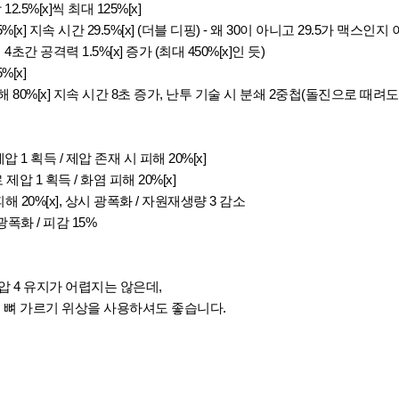
.5%[x]씩 최대 125%[x]
5%[x] 지속 시간 29.5%[x] (더블 디핑) - 왜 30이 아니고 29.5가 맥스
 4초간 공격력 1.5%[x] 증가 (최대 450%[x]인 듯)
[x]
해 80%[x] 지속 시간 8초 증가, 난투 기술 시 분쇄 2중첩(돌진으로 때려도
 1 획득 / 제압 존재 시 피해 20%[x]
제압 1 획득 / 화염 피해 20%[x]
해 20%[x], 상시 광폭화 / 자원재생량 3 감소
광폭화 / 피감 15%
압 4 유지가 어렵지는 않은데,
신 뼈 가르기 위상을 사용하셔도 좋습니다.