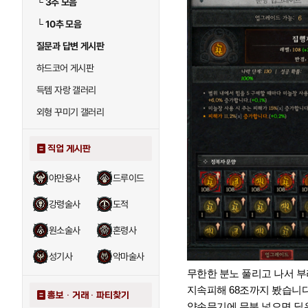
└
3추 모음
└
10추 모음
질문과 답변 게시판
하드코어 게시판
득템 자랑 갤러리
외형 꾸미기 갤러리
직업 게시판
야만용사
드루이드
강령술사
도적
원소술사
혼령사
성기사
악마술사
무한한 분노 풀리고 나서 부
지속피해 68조까지 봤습니다.
홍보 · 거래 · 파티찾기
양손무기에 무분 넣으면 딜은