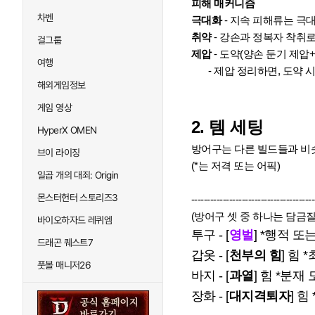
피해 매커니즘
차벤
극대화
- 지속 피해류는 극
취약
- 강손과 정복자 착취로
걸그룹
제압
- 도약(양손 둔기 제압+
여행
- 제압 정리하면, 도약 시+3
해외게임정보
게임 영상
2. 템 세팅
HyperX OMEN
방어구는 다른 빌드들과 비
브이 라이징
(*는 저격 또는 어픽)
일곱 개의 대죄: Origin
몬스터헌터 스토리즈3
---------------------------------------
(방어구 셋 중 하나는 담금질
바이오하자드 레퀴엠
투구 - [
영벌
] *행적 또
드래곤 퀘스트7
갑옷 - [
천부의 힘
] 힘
풋볼 매니저26
바지 - [
과열
] 힘 *분재
장화 - [
대지격퇴자
] 