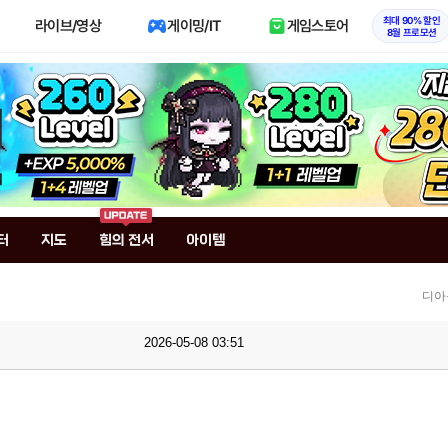
최대 90% 할인
라이브/영상
게이밍/IT
게임스토어
8월 프로모션
터
지도
힘의 전서
아이템
디아
2026-05-08 03:51