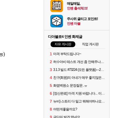
매일매일,
인벤 출석체크!
주사위 굴리고 포인트!
인벤 마블
디아블로4 인벤 화제글
자유 게시판
직업 게시판
능)
1
마격 부탁드립니다~
2
허수아비 테스트 개선 좀 안해주나....
3
3.1.3 빌드 #73224 (모든 플랫폼)—2026년 8월 13일
4
친구(회원)의 아내가 매우 좋지않은 상황입니다. 국민청원동의를 부탁드립니다.(췌장암 신약)
5
화염벽원소 문장질문..ㅠ
6
[정산완료] 마격 지원 바랍니다... 이니힐링 해 드려요..
7
뉴비) 스토리 다 밀고 뭐해야하나요..??
8
어떤게좋을까요?
9
금단의 발견 떴네요