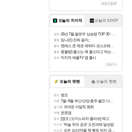
새로고침
오늘의 치지직
오늘의 SOOP
26년 7월 팔로우 상승량 TOP 30 - 월간 치지직
잡담
임나은) 진짜 음지;;
클립
젠레스 존 제로 캐릭터 코스프레한 꽁주
짤방
풍월량) 물소는 왜 물소라고 하는거야? 아! 그만 ㅋㅋ 알았어 ㅋㅋ
클립
치지직 애플TV 앱 출시
정보
더보기+
오늘의 팟벤
오늘의 핫벤
명조
명조
7월~8월 부산-단양-충주-울진 다녀왔어요~
여행
귀여운 아일릿 원희
걸그룹
운문댐
여행
[명조 | 도미노피자 콜라보] 예고
명조
'하늘 위의 공포' 도전과제 달성법
비스트
모든 요리/작물 책 획득 위치 공략 (36개) - 미식가 도전과제
비스트