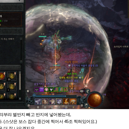
랴부랴 별반지 빼고 반지에 넣어봤는데,
 (스샷은 보스 잡다 중간에 찍어서 45조 찍혀있어요.)
 더 잘 나오겠지요.