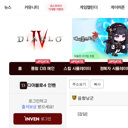
로스트아크
뉴스
커뮤니티
게임캘린더
게이머존
기대평 이벤트
홈
통합 DB 메인
스킬 시뮬레이터
정복자 시뮬레이
주소보기
복사
디아블로4 인벤
음향낭군
로그인하고
출석보상
받으세요!
[잡담]
로그인