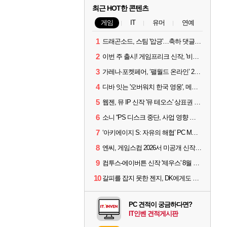
최근 HOT한 콘텐츠
게임
IT
유머
연예
1
드래곤소드, 스팀 '압긍'…축하 댓글 달고 게임 코드 받자!
2
이번 주 출시! 게임프리크 신작, '비스트 오브 리인카네이션'
3
가레나·포켓페어, ‘팰월드 온라인’ 2026년 출시 예고
4
디바 잇는 '오버워치 한국 영웅', 메카 파일럿 디몬 나온다
5
웹젠, 뮤 IP 신작 '뮤 테오스' 상표권 출원
6
소니 “PS 디스크 중단, 사업 영향 없다”
7
‘아키에이지 S: 자유의 해협’ PC MMORPG로 개발한다
8
엔씨, 게임스컴 2026서 미공개 신작 최초 공개
9
컴투스-에이버튼 신작 '제우스' 8월 26일 출시…"모두를 위한 경쟁"
10
갈피를 잡지 못한 젠지, DK에게도 0:2 패배
PC 견적이 궁금하다면?
IT인벤 견적게시판