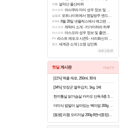
설악산 울산바위
여행
아사쿠라 마이 성우 정보 및 주요 필모
아스오라
포트나이트에서 명일방주 엔드필드 [펠리카] 판매 예정
섭컬겜
8월 28일 넷플릭스에서 예고편 공개 예정
GTA6
캐릭터 소개 - 카가미하라 하루
아스오라
아스오라 성우 정보 및 출연작 모음
아스오라
라스트 에포크 시즌5 - 서리화신의 분노 티저
PV
세계관 소개 | 소명 상인회
명조
새로고침
핫딜
게시판
더보기+
[11%] 맥콜 제로, 250ml, 30개
[34%] 맛장군 열무김치, 1kg, 1팩
한끼통살 닭가슴살 카카오 단독 6종 30팩 (소스/그릴드/소시지/스테이크/저염/마녀스프/닭가슴살)
더미식 밥알이 살아있는 백미밥 200g 24개 외 잡곡밥류,덮밥소스7종 외
[동원] 리챔 오리지널 200g 8캔+(증정)리챔 프로틴 200g 1캔 외 오리지널/오믈레햄/더블라이트