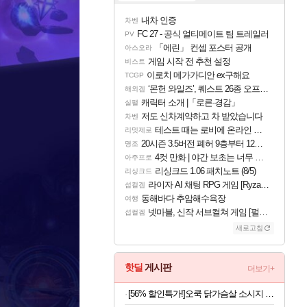
내차 인증
차벤
FC 27 - 공식 얼티메이트 팀 트레일러
PV
「에린」 컨셉 포스터 공개
아스오라
게임 시작 전 추천 설정
비스트
이로치 메가가디안 ex구해요
TCGP
‘몬헌 와일즈’, 퀘스트 26종 오프라인 지원
해외겜
캐릭터 소개 |「로른·경감」
실팰
저도 신차계약하고 차 받았습니다
차벤
테스트 때는 로비에 온라인 기능이 있는데
리밋제로
20시즌 3.5버전 폐허 9층부터 12층까지 클리어 조합 | 죽음의 노래와 바닷속 폐허 |
명조
4컷 만화 | 야간 보초는 너무 힘들어
아주프로
리싱크드 1.06 패치노트 (8/5)
리싱크드
라이자 AI 채팅 RPG 게임 [RyzaChat: AI] 공개
섭컬겜
동해바다 추암해수욕장
여행
넷마블, 신작 서브컬쳐 게임 [펄 인 블루] 티저 사이트 오픈
섭컬겜
새로고침
핫딜
게시판
더보기+
[56% 할인특가!]오쿡 닭가슴살 소시지 핫바 6종, 70g, 12개