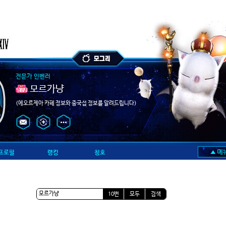
전문가 인벤러
모르가냥
(에오르제아 카페 정보와 중국섭 정보를 알려드립니다)
프로필
랭킹
칭호
10번
모두
검색