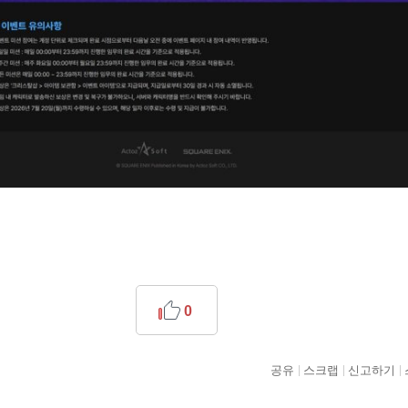
0
공유
스크랩
신고하기