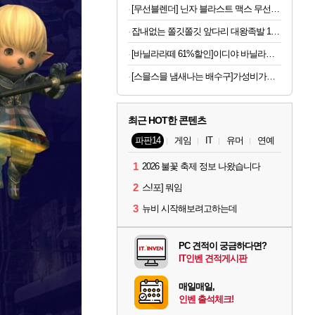
[무선블렌더] 닌자 블라스트 맥스 무선 블렌더 BC251KR, 플래티넘실버, 1개
잡내없는 쫄깃쫄깃 앞다리 대왕족발 1.2kg 4인분
[바닐라라떼 61%할인]이디야 바닐라라떼, 500ml, 12개
[스믈스믈 냄새나는 배수구]가성비가브랜드다 배수구 클리너, 2.1L, 6개
최근 HOT한 콘텐츠
파판14
게임
IT
유머
연예
1
2026 불꽃 축제 정보 나왔습니다
2
스!포] 뭐임
3
뉴비 시작해보려고하는데
PC 견적이 궁금하다면?
IT인벤 견적게시판
매일매일,
인벤 출석체크!