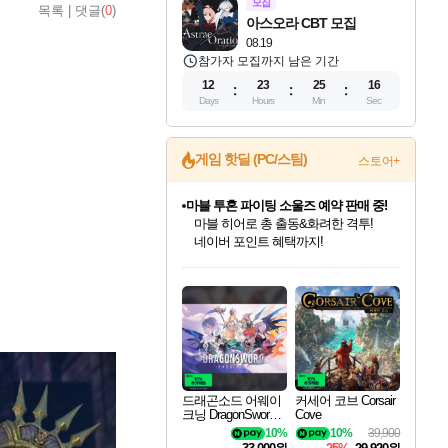
모집
목록
|
댓글(
0
)
아스오라 CBT 모집
08.19
참가자 모집까지 남은 기간
12
23
25
14
Days
Hours
Min
Sec
게임 핫딜 (PC/스팀)
스토어+
마블 투혼 파이팅 소울즈 예약 판매 중!
마블 히어로 총 출동&화려한 격투!
네이버 포인트 혜택까지!
드래곤소드: 어웨이크닝 입점!
문명 7 특별 할인!
귀무자: 검의 길 예약 판매 중!
비스트 오브 리인카네이션 정식 출시!
커세어 코브 출시 기념 할인!
더 렐릭 퍼스트 가디언 정식 출시
베데스다 40주년 기념 할인 중!
캡콤 프렌차이즈 할인 진행 중!
캡콤 일부 상품 상시 할인
스타워즈 은하계 레이서
로블록스 기프트 카드 공식 입점
스팀으로 만나는 드래곤소드!
조선&고려 DLC 출시 예정
10% 할인과
게임프릭 신작 IP
해적'섬'을 발전시키자!
설화x하드코어 액션!
베데스다의 명작들을
몬헌, 바하 등 인기 IP를
몬헌 와일즈 & 드래곤즈 도그마2
인벤게임즈에서 10% 추가 적립
Robux를 가장 안전하고
네이버혜택과 함께 만나보세요!
50%할인&추가 적립까지!
이니&베니 혜택까지!
네이버 혜택가와 함께 예약하세요!
할인&네이버혜택으로 만나보세요!
네이버페이 혜택과 만나보세요!
40주년 프로모션으로 만나보세요!
할인가에 만나보세요!
일부 에디션 상시 할인!
혜택으로 예약 판매 중
편안하게 충전하세요
드래곤소드 어웨이
커세어 코브 Corsair
크닝 DragonSword A
Cove
wakening
10%
10%
39,900