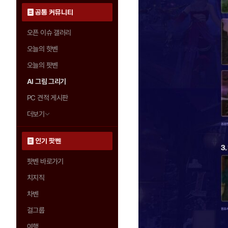
공통 커뮤니티
오픈 이슈 갤러리
오늘의 핫벤
오늘의 팟벤
AI 그림 그리기
PC 견적 게시판
더보기
인기 팟벤
팟벤 바로가기
치지직
차벤
걸그룹
여행