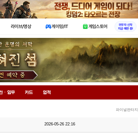
X
귀무자 신작
라이브/영상
게이밍/IT
게임스토어
지금 예판 중!
전 · 임무
카드
업적
파이널판타지1
2026-05-26 22:16