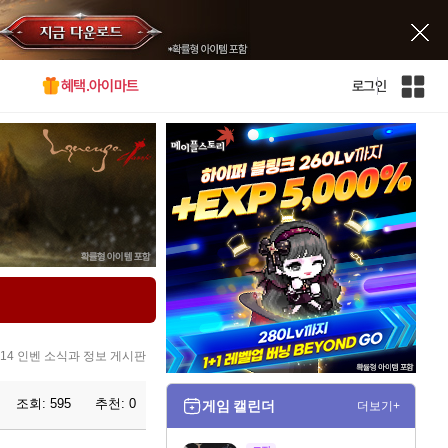
혜택.아이마트
로그인
인
벤
전
체
사
이
트
맵
4 인벤 소식과 정보 게시판
조회:
595
추천:
0
게임 캘린더
더보기+