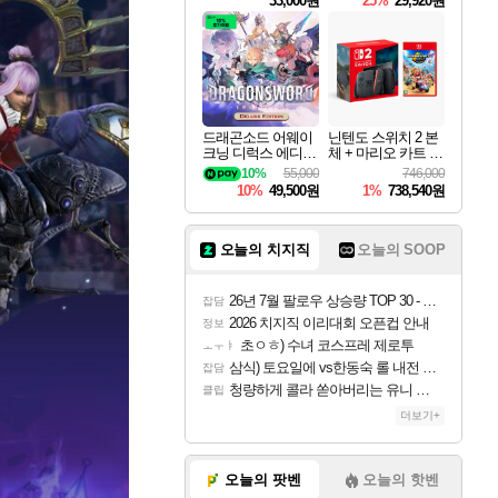
33,000원
25%
29,920원
드래곤소드 어웨이
닌텐도 스위치 2 본
크닝 디럭스 에디션
체 + 마리오 카트 월
DragonSword Awake
드
10%
55,000
746,000
ning Deluxe Edition
10%
49,500원
1%
738,540원
오늘의 치지직
오늘의 SOOP
26년 7월 팔로우 상승량 TOP 30 - 월간 치지직
잡담
2026 치지직 이리대회 오픈컵 안내
정보
초ㅇㅎ) 수녀 코스프레 제로투
ㅗㅜㅑ
삼식) 토요일에 vs한동숙 롤 내전 예정
잡담
청량하게 콜라 쏟아버리는 유니 ㅋㅋㅋ
클립
더보기+
오늘의 팟벤
오늘의 핫벤