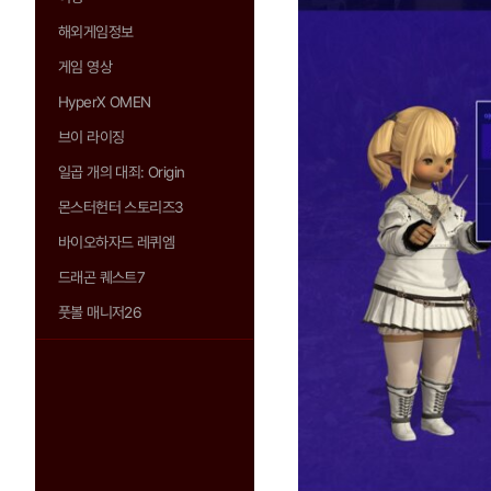
해외게임정보
게임 영상
HyperX OMEN
브이 라이징
일곱 개의 대죄: Origin
몬스터헌터 스토리즈3
바이오하자드 레퀴엠
드래곤 퀘스트7
풋볼 매니저26