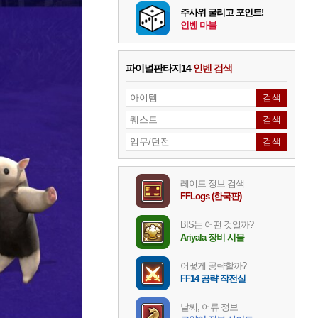
주사위 굴리고 포인트!
인벤 마블
파이널판타지14
인벤 검색
레이드 정보 검색
FFLogs (한국판)
BIS는 어떤 것일까?
Ariyala 장비 시뮬
어떻게 공략할까?
FF14 공략 작전실
날씨, 어류 정보