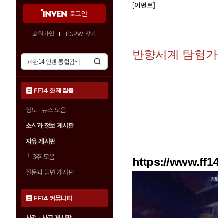
[이벤트]
로그인
회원가입
ID/PW 찾기
반향세계 탐험가
FF14 화제 집중
정보 · 뉴스 모음
소식과 정보 게시판
자유 게시판
└
3추 모음
https://www.ff1
질문과 답변 게시판
FF14 커뮤니티
사건 · 사고 게시판