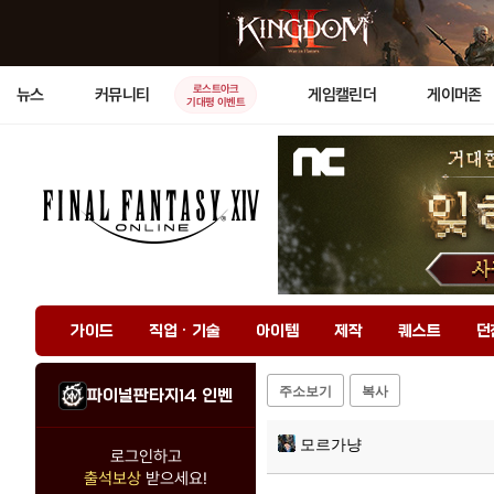
로스트아크
뉴스
커뮤니티
게임캘린더
게이머존
기대평 이벤트
가이드
직업 · 기술
아이템
제작
퀘스트
던
주소보기
복사
파이널판타지14 인벤
모르가냥
로그인하고
출석보상
받으세요!