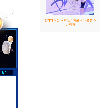
승리의 여신: 니케 팀스파클-나야 블랑: 77
번 타자