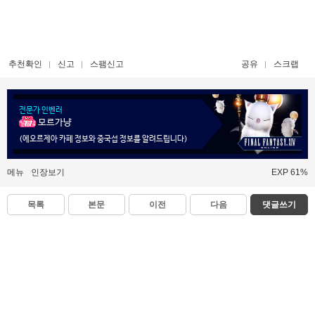
추천확인
신고
스팸신고
공유
스크랩
전문가 인벤러
모르가냥
(에오르제아 카페 정보와 중국섭 정보를 알려드립니다)
메뉴
인장보기
EXP 61%
목록
본문
이전
다음
댓글쓰기