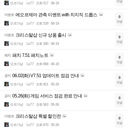
댓글
모르가냥
Lv.77
조회 517
06-19
에오르제아 관측 이벤트 with 치지직 드롭스
이벤트
0
댓글
모르가냥
Lv.77
조회 529
06-19
크리스탈샵 신규 상품 출시
이벤트
0
댓글
모르가냥
Lv.77
조회 300
06-19
패치 7.51 패치노트
패치
0
댓글
모르가냥
Lv.77
조회 668
06-19
06.02(화) V7.51 업데이트 점검 안내
공지
0
댓글
모르가냥
Lv.77
조회 921
05-29
05.26(화) 게임 서비스 점검 완료 안내
공지
0
댓글
모르가냥
Lv.77
조회 563
05-26
크리스탈샵 특별 할인전
이벤트
0
댓글
모르가냥
Lv.77
조회 670
05-26