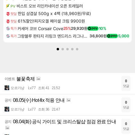
비스트 오브 리인카네이션 오픈 트레일러
PV
한입 삼겹살 500g x 4팩 (18,960원/무료)
핫딜
61%할인!피지오겔 페이셜 크림 9900원
핫딜
커세어 코브 Corsair Cove
25%
29,920원
10%
특가
그랑블루 판타지 리링크 엔드리스 라그나로크 업그레이드 킷 Granblue Fantasy Relink Endless Ragnarok Upgrade Kit DLC
36,800원
5,000
특가
불꽃축제
이벤트
0
댓글
모르가냥
Lv.77
조회 41
21:52
08.05(수) Hot-fix 적용 안내
공지
0
댓글
모르가냥
Lv.77
조회 36
21:47
08.04(화) 공식 가이드 및 크리스탈샵 점검 완료 안내
공지
0
댓글