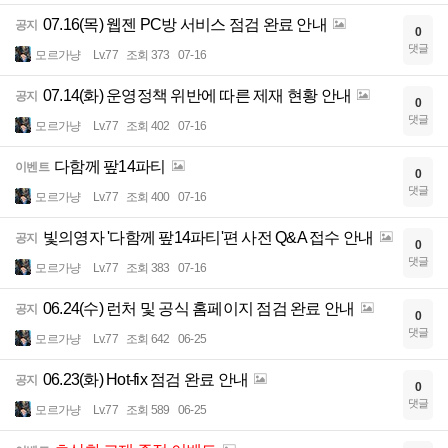
07.16(목) 웹젠 PC방 서비스 점검 완료 안내
공지
0
댓글
모르가냥
Lv.77
조회 373
07-16
07.14(화) 운영정책 위반에 따른 제재 현황 안내
공지
0
댓글
모르가냥
Lv.77
조회 402
07-16
다함께 팦14파티
이벤트
0
댓글
모르가냥
Lv.77
조회 400
07-16
빛의영자 '다함께 팦14파티'편 사전 Q&A 접수 안내
공지
0
댓글
모르가냥
Lv.77
조회 383
07-16
06.24(수) 런처 및 공식 홈페이지 점검 완료 안내
공지
0
댓글
모르가냥
Lv.77
조회 642
06-25
06.23(화) Hot-fix 점검 완료 안내
공지
0
댓글
모르가냥
Lv.77
조회 589
06-25