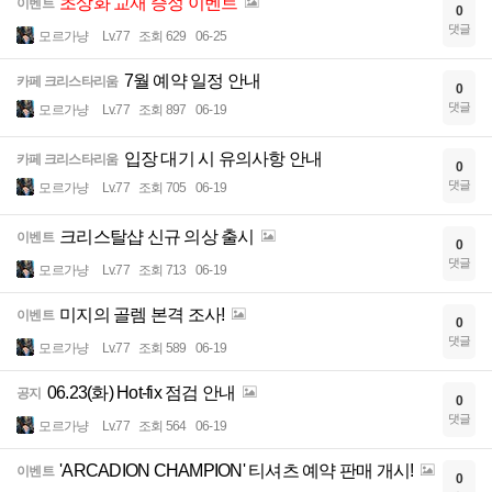
초상화 교재 증정 이벤트
이벤트
0
댓글
모르가냥
Lv.77
조회 629
06-25
7월 예약 일정 안내
카페 크리스타리움
0
댓글
모르가냥
Lv.77
조회 897
06-19
입장 대기 시 유의사항 안내
카페 크리스타리움
0
댓글
모르가냥
Lv.77
조회 705
06-19
크리스탈샵 신규 의상 출시
이벤트
0
댓글
모르가냥
Lv.77
조회 713
06-19
미지의 골렘 본격 조사!
이벤트
0
댓글
모르가냥
Lv.77
조회 589
06-19
06.23(화) Hot-fix 점검 안내
공지
0
댓글
모르가냥
Lv.77
조회 564
06-19
'ARCADION CHAMPION' 티셔츠 예약 판매 개시!
이벤트
0