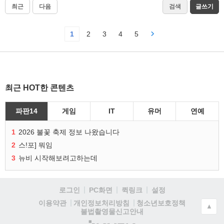
최근
다음
검색
글쓰기
1
2
3
4
5
최근 HOT한 콘텐츠
파판14
게임
IT
유머
연예
1
2026 불꽃 축제 정보 나왔습니다
2
스!포] 뭐임
3
뉴비 시작해보려고하는데
로그인
PC화면
퀵링크
설정
청소년보호정책
이용약관
개인정보처리방침
▲
불법촬영물신고안내