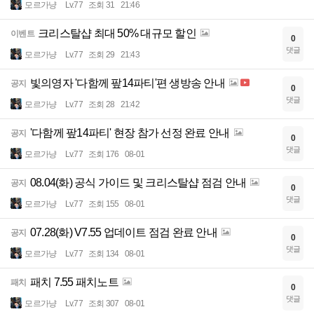
모르가냥
Lv.77
조회 31
21:46
크리스탈샵 최대 50% 대규모 할인
이벤트
0
댓글
모르가냥
Lv.77
조회 29
21:43
빛의영자 '다함께 팦14파티'편 생방송 안내
공지
0
댓글
모르가냥
Lv.77
조회 28
21:42
'다함께 팦14파티' 현장 참가 선정 완료 안내
공지
0
댓글
모르가냥
Lv.77
조회 176
08-01
08.04(화) 공식 가이드 및 크리스탈샵 점검 안내
공지
0
댓글
모르가냥
Lv.77
조회 155
08-01
07.28(화) V7.55 업데이트 점검 완료 안내
공지
0
댓글
모르가냥
Lv.77
조회 134
08-01
패치 7.55 패치노트
패치
0
댓글
모르가냥
Lv.77
조회 307
08-01