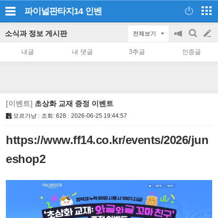
파이널판타지14
인벤
소식과 정보 게시판
전체보기
공
검
글
지
색
내글
내 댓글
3추글
인증글
on/off
쓰
기
[이벤트]
초상화 교재 증정 이벤트
모르가냥
조회:
628
2026-06-25 19:44:57
https://www.ff14.co.kr/events/2026/jun
eshop2