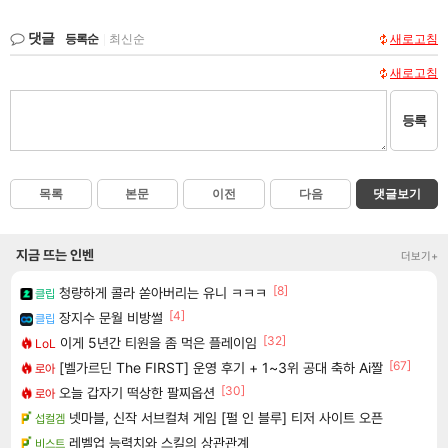
댓글
등록순
|
최신순
새로고침
새로고침
등록
목록
본문
이전
다음
댓글보기
지금 뜨는 인벤
더보기+
[8]
청량하게 콜라 쏟아버리는 유니 ㅋㅋㅋ
클립
[4]
장지수 문월 비방썰
클립
[32]
이게 5년간 티원을 좀 먹은 플레이임
LoL
[67]
[벨가르딘 The FIRST] 운영 후기 + 1~3위 공대 축하 Ai짤
로아
[30]
오늘 갑자기 떡상한 팔찌옵션
로아
넷마블, 신작 서브컬쳐 게임 [펄 인 블루] 티저 사이트 오픈
섭컬겜
레벨업 능력치와 스킬의 상관관계
비스트