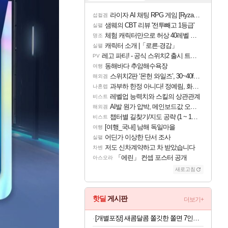
라이자 AI 채팅 RPG 게임 [RyzaChat: AI] 공개
섭컬겜
샘웨의 CBT 리뷰 '전투빼고 1등급'
실팰
체험 캐릭터만으로 허상 40레벨 하이와티아 5분 컷!｜에이메스·린네·모니에 명함
명조
캐릭터 소개 |「로른·경감」
실팰
레고 파티! - 공식 스위치2 출시 트레일러
PV
동해바다 추암해수욕장
여행
스위치2판 ‘몬헌 와일즈’, 30~40fps 목표 추정
해외겜
과부하 한정 아니다! 정예림, 화속성 서포터 세대 교체
나혼렙
레벨업 능력치와 스킬의 상관관계
비스트
AI발 원가 압박, 메인보드값 오르나
해외겜
챕터별 길찾기/지도 공략 (1 ~ 12장)
비스트
[여행_국내] 남해 독일마을
여행
어딘가 이상한 단서 조사
실팰
저도 신차계약하고 차 받았습니다
차벤
「에린」 컨셉 포스터 공개
아스오라
새로고침
핫딜
게시판
더보기+
[개별포장] 새콤달콤 쫄깃한 쫄면 7인분(면 200g 7봉+소스 50g 7봉)