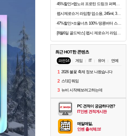
45%할인>랩노쉬 프로틴 드링크 퍼펙트 솔티드카라멜, 350ml, 24개
펩시제로슈거 라임향 업소용, 245ml, 30개
47%할인>쏘울너츠 100% 땅콩버터 스무스, 500g, 2개
[8월6일 골드박스] 펩시 제로슈거 라임향, 210ml, 30개
최근 HOT한 콘텐츠
파판14
게임
IT
유머
연예
1
2026 불꽃 축제 정보 나왔습니다
2
스!포] 뭐임
3
뉴비 시작해보려고하는데
PC 견적이 궁금하다면?
IT인벤 견적게시판
매일매일,
인벤 출석체크!