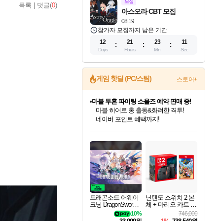
모집
목록
|
댓글(
0
)
아스오라 CBT 모집
08.19
참가자 모집까지 남은 기간
12
21
23
09
Days
Hours
Min
Sec
게임 핫딜 (PC/스팀)
스토어+
마블 투혼 파이팅 소울즈 예약 판매 중!
마블 히어로 총 출동&화려한 격투!
네이버 포인트 혜택까지!
드래곤소드: 어웨이크닝 입점!
문명 7 특별 할인!
귀무자: 검의 길 예약 판매 중!
비스트 오브 리인카네이션 정식 출시!
커세어 코브 출시 기념 할인!
더 렐릭 퍼스트 가디언 정식 출시
베데스다 40주년 기념 할인 중!
캡콤 프렌차이즈 할인 진행 중!
캡콤 일부 상품 상시 할인
스타워즈 은하계 레이서
로블록스 기프트 카드 공식 입점
스팀으로 만나는 드래곤소드!
조선&고려 DLC 출시 예정
10% 할인과
게임프릭 신작 IP
해적'섬'을 발전시키자!
설화x하드코어 액션!
베데스다의 명작들을
몬헌, 바하 등 인기 IP를
몬헌 와일즈 & 드래곤즈 도그마2
인벤게임즈에서 10% 추가 적립
Robux를 가장 안전하고
네이버혜택과 함께 만나보세요!
50%할인&추가 적립까지!
이니&베니 혜택까지!
네이버 혜택가와 함께 예약하세요!
할인&네이버혜택으로 만나보세요!
네이버페이 혜택과 만나보세요!
40주년 프로모션으로 만나보세요!
할인가에 만나보세요!
일부 에디션 상시 할인!
혜택으로 예약 판매 중
편안하게 충전하세요
드래곤소드 어웨이
닌텐도 스위치 2 본
크닝 DragonSword A
체 + 마리오 카트 월
wakening
드
10%
746,000