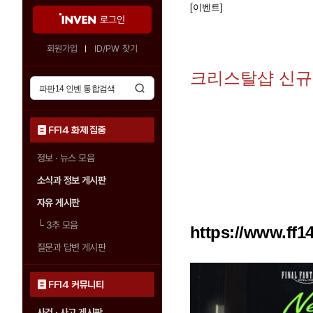
[이벤트]
로그인
회원가입
ID/PW 찾기
크리스탈샵 신규
FF14 화제 집중
정보 · 뉴스 모음
소식과 정보 게시판
자유 게시판
└
3추 모음
https://www.ff1
질문과 답변 게시판
FF14 커뮤니티
사건 · 사고 게시판