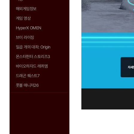
해외게임정보
게임 영상
HyperX OMEN
브이 라이징
일곱 개의 대죄: Origin
몬스터헌터 스토리즈3
바이오하자드 레퀴엠
드래곤 퀘스트7
풋볼 매니저26