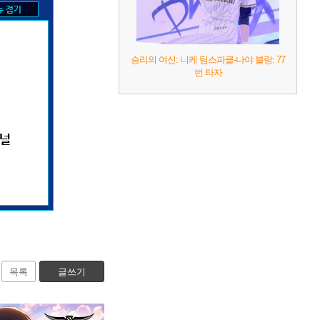
승리의 여신: 니케 팀스파클-나야 블랑: 77
번 타자
지널
목록
글쓰기