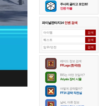
주사위 굴리고 포인트!
인벤 마블
파이널판타지14
인벤 검색
레이드 정보 검색
FFLogs (한국판)
BIS는 어떤 것일까?
Ariyala 장비 시뮬
어떻게 공략할까?
FF14 공략 작전실
날씨, 어류 정보