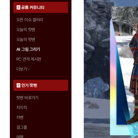
공통 커뮤니티
오픈 이슈 갤러리
오늘의 핫벤
오늘의 팟벤
AI 그림 그리기
PC 견적 게시판
더보기
인기 팟벤
팟벤 바로가기
치지직
차벤
걸그룹
여행