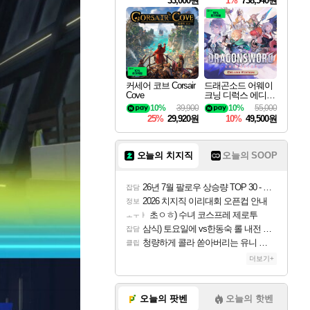
33,000원
1%
738,540원
커세어 코브 Corsair
드래곤소드 어웨이
Cove
크닝 디럭스 에디션
DragonSword Awake
10%
39,900
10%
55,000
ning Deluxe Edition
25%
29,920원
10%
49,500원
오늘의 치지직
오늘의 SOOP
26년 7월 팔로우 상승량 TOP 30 - 월간 치지직
잡담
2026 치지직 이리대회 오픈컵 안내
정보
초ㅇㅎ) 수녀 코스프레 제로투
ㅗㅜㅑ
삼식) 토요일에 vs한동숙 롤 내전 예정
잡담
청량하게 콜라 쏟아버리는 유니 ㅋㅋㅋ
클립
더보기+
오늘의 팟벤
오늘의 핫벤