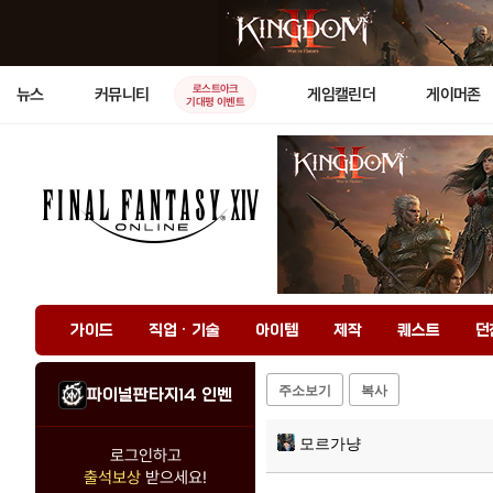
로스트아크
뉴스
커뮤니티
게임캘린더
게이머존
기대평 이벤트
가이드
직업 · 기술
아이템
제작
퀘스트
던
주소보기
복사
파이널판타지14 인벤
모르가냥
로그인하고
출석보상
받으세요!