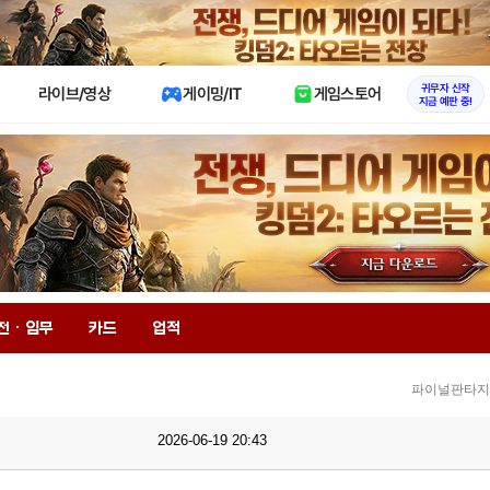
X
귀무자 신작
라이브/영상
게이밍/IT
게임스토어
지금 예판 중!
전 · 임무
카드
업적
파이널판타지1
2026-06-19 20:43