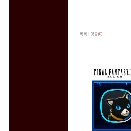
목록
|
댓글(
0
)