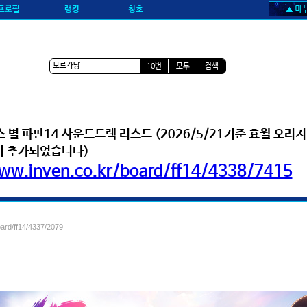
프로필
랭킹
칭호
10번
모두
검색
 별 파판14 사운드트랙 리스트 (2026/5/21기준 효월 오리
범이 추가되었습니다)
www.inven.co.kr/board/ff14/4338/7415
oard/ff14/4337/2079