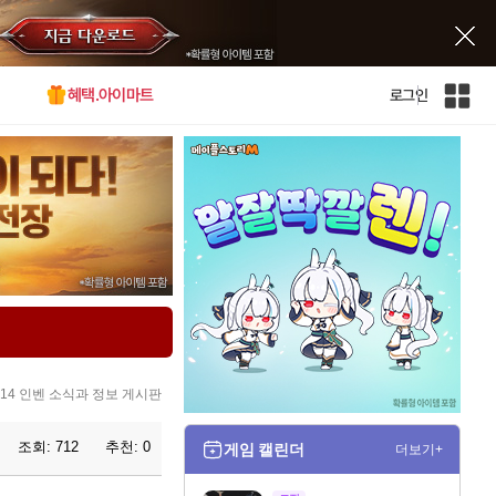
혜택.아이마트
로그인
인
벤
전
체
사
이
트
맵
4 인벤 소식과 정보 게시판
조회:
712
추천:
0
게임 캘린더
더보기+