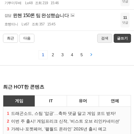
댓글
기뿌미두배
Lv.48
조회 219
15:46
뮌헨 150론 팀 완성했습니다
잡담
11
댓글
호빵띠니
Lv.67
조회 357
15:45
최근
다음
검색
글쓰기
1
2
3
4
5
최근 HOT한 콘텐츠
게임
IT
유머
연예
1
드래곤소드, 스팀 '압긍'…축하 댓글 달고 게임 코드 받자!
2
이번 주 출시! 게임프리크 신작, '비스트 오브 리인카네이션'
3
가레나·포켓페어, ‘팰월드 온라인’ 2026년 출시 예고