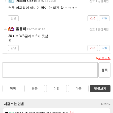
마스크김태영
25-07-16 21:08
신고
|
공감 확인
런듯 이과정이 아니면 말이 안 되긴 함 ㅋㅋㅋㅋ
답글
0
0
을룡타
25-07-17 00:07
신고
|
공감 확인
30조로 WB굴리트 6카 못삼
끝
답글
0
0
새로고침
등록
목록
본문
이전
다음
댓글보기
지금 뜨는 인벤
더보기+
[2]