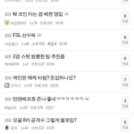
토츠누녜스
Lv.19
조회 122
16:41
fsl 코인 타는 겸 베켄 영입
잡담
0
댓글
레알룬희3
Lv.78
조회 292
16:38
FSL 선수픽
잡담
6
댓글
피생폼사
Lv.46
조회 503
추천 4
16:35
2경 스텟 쌈뽕한 팀 추천좀
질문
0
댓글
Yamal304
Lv.1
조회 123
16:34
케인은 왜케 비쌈? 돈값하나요?
잡담
7
댓글
인자기
Lv.70
조회 273
16:28
반덴베르흐 존나 좋네ㅋㅋㅋㅋㅋㅋ
잡담
3
댓글
테슬라x
Lv.26
조회 376
16:27
모굴 8카 공격수 그렇게 별로임?
잡담
5
댓글
잠쥐
Lv.44
조회 222
16:25