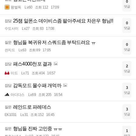
0
댓글
왕벌독
Lv.60
조회 112
17:09
25챔 알폰소 데이비스좀 팔아주세요 차은우 형님!!
잡담
0
댓글
수도사이
Lv.27
조회 83
17:08
형님들 복귀유저 스쿼드좀 부탁드려요 ㅠ
질문
0
댓글
싄지드
Lv.63
조회 89
17:05
패스4000천포 결과
잡담
2
댓글
미드
Lv.71
조회 404
16:57
감독모드 몰수패 개억까
잡담
3
댓글
아디다스
Lv.69
조회 205
16:54
레안드로 파레데스
질문
3
댓글
EK1031
Lv.31
조회 152
16:45
형님들 진짜 고민중 ㅠㅠ
질문
1
댓글