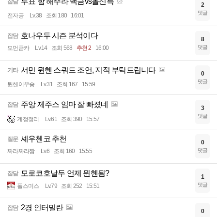
투표 함 해주라 백금vs올신특
잡담
2
댓글
전자공
Lv.38
조회 180
16:01
호나우두 시즌 분석이다
잡담
8
댓글
모먼금카
Lv.14
조회 568
추천 2
16:00
서민 뮌헨 스쿼드 조언, 지적 부탁드립니다
기타
0
댓글
뮌헨이우승
Lv.31
조회 167
15:59
주앙 제주스 임마 잘 빠졌네
잡담
3
댓글
계정정리
Lv.61
조회 390
15:57
셰우첸코 추천
질문
0
댓글
짜라짜라짬
Lv.6
조회 160
15:55
모로코호날두 언제 뮌헨됨?
잡담
1
댓글
폴스미스
Lv.79
조회 252
15:51
2경 인터밀란
잡담
0