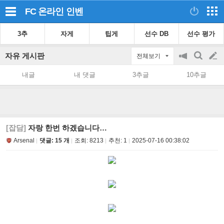
FC 온라인
인벤
3추
자게
팁게
선수 DB
선수 평가
자유 게시판
전체보기
공
검
글
지
색
내글
내 댓글
3추글
10추글
on/off
쓰
기
[잡담]
자랑 한번 하겠습니다…
Arsenal
댓글: 15 개
조회:
8213
추천:
1
2025-07-16 00:38:02