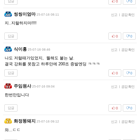
답글
0
0
씽씽이엄마
25-07-16 08:11
신고
|
공감 확인
지..지랄하지마!!!!
답글
0
0
식이홍
25-07-16 08:46
신고
|
공감 확인
나도 저럴때가있었지, 뭘해도 붙는 날.
결국 강화를 못참고 하루만에 200조 증발엔딩 ㅋㅋㅋ
답글
0
0
주임원사
25-07-16 09:04
신고
|
공감 확인
한번만입니다
답글
0
0
화정똥돼지
25-07-16 09:12
신고
|
공감 확인
와...ㄷㄷ