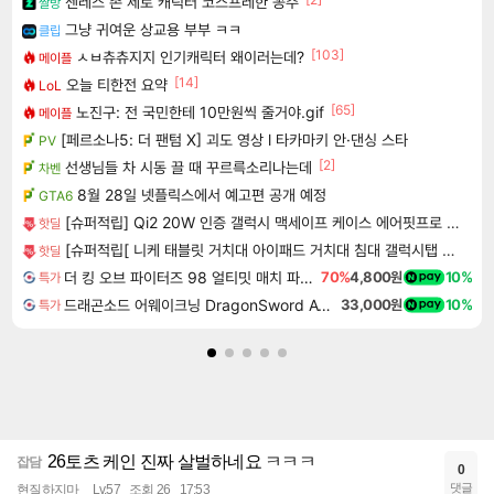
젠레스 존 제로 캐릭터 코스프레한 꽁주
짤방
그냥 귀여운 상교용 부부 ㅋㅋ
클립
[103]
ㅅㅂ츄츄지지 인기캐릭터 왜이러는데?
메이플
[14]
오늘 티한전 요약
LoL
[65]
노진구: 전 국민한테 10만원씩 줄거야.gif
메이플
[페르소나5: 더 팬텀 X] 괴도 영상 l 타카마키 안·댄싱 스타
PV
[2]
선생님들 차 시동 끌 때 꾸르륵소리나는데
차벤
8월 28일 넷플릭스에서 예고편 공개 예정
GTA6
[슈퍼적립] Qi2 20W 인증 갤럭시 맥세이프 케이스 에어핏프로 맥핏 블랙, 갤럭시Z 폴드8 울트라
핫딜
[슈퍼적립[ 니케 태블릿 거치대 아이패드 거치대 침대 갤럭시탭 패드 The Comfy
핫딜
더 킹 오브 파이터즈 98 얼티밋 매치 파이널 에디션 THE KING OF FIGHTERS 98 ULTIMATE MATCH FINAL EDITION
70%
4,800원
10%
특가
드래곤소드 어웨이크닝 DragonSword Awakening
33,000원
10%
특가
26토츠 케인 진짜 살벌하네요 ㅋㅋㅋ
잡담
0
댓글
현질하지마
Lv.57
조회 26
17:53