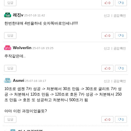
답글
0
0
레진v
25-07-16 11:42
신고
|
공감 확인
한번한대매 4번을하네 숫자똑바로안세냐!!!!
답글
0
0
Wolverlin
25-07-16 15:25
신고
|
공감 확인
주작같은데..
답글
0
0
Asmri
25-07-16 19:17
신고
|
공감 확인
10조로 셉첸 7카 성공 -> 처분해서 30조 만듬 -> 30조로 굴리트 7카 성
공 -> 처분해서 120조 만듬 -> 120조로 호돈 7카 성공 -> 처분해서 250
조 만듬 -> 호돈 또 성공하고 처분하니 500조가 됨
아마 이런 과정이었을듯?
답글
0
0