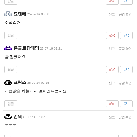
답글
0
0
료렌테
25-07-16 00:58
신고
|
공감 확인
주작검거
답글
0
0
은골로캉테맘
25-07-16 01:21
신고
|
공감 확인
참 잘했어요
답글
0
0
프랑스
25-07-16 02:15
신고
|
공감 확인
재료값은 하늘에서 떨어졌나보네요
답글
0
0
존윅
25-07-16 07:37
신고
|
공감 확인
ㅊㅊㅊ