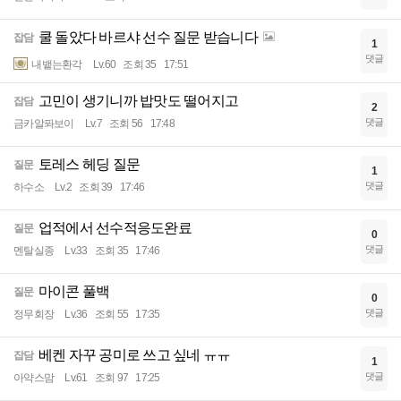
쿨 돌았다 바르샤 선수 질문 받습니다
잡담
1
댓글
내뱉는환각
Lv.60
조회 35
17:51
고민이 생기니까 밥맛도 떨어지고
잡담
2
댓글
금카알퐈보이
Lv.7
조회 56
17:48
토레스 헤딩 질문
질문
1
댓글
하수소
Lv.2
조회 39
17:46
업적에서 선수적응도완료
질문
0
댓글
멘탈실종
Lv.33
조회 35
17:46
마이콘 풀백
질문
0
댓글
정무회장
Lv.36
조회 55
17:35
베켄 자꾸 공미로 쓰고 싶네 ㅠㅠ
잡담
1
댓글
아약스맘
Lv.61
조회 97
17:25