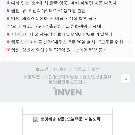
4
디바 잇는 '오버워치 한국 영웅', 메카 파일럿 디몬 나온다
5
웹젠, 뮤 IP 신작 '뮤 테오스' 상표권 출원
6
엔씨, 게임스컴 2026서 미공개 신작 최초 공개
7
'오너' 빼고, '페인터' 출전한 T1, 한화생명에 패배
8
‘아키에이지 S: 자유의 해협’ PC MMORPG로 개발한다
9
컴투스-에이버튼 신작 '제우스' 8월 26일 출시…"모두를 위한 경쟁"
10
웹젠, 상반기 영업수익 773억 원…순이익 89% 증가
로그인
PC화면
퀵링크
설정
청소년보호정책
이용약관
개인정보처리방침
▲
불법촬영물신고안내
(주)
인
벤