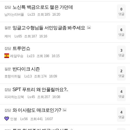
노신특 백금으로도 챌은 가던데
잡담
0
댓글
남자는리버풀
Lv.23
조회 185
16:20
잉글고수형님들 서민잉글좀 봐주세요
질문
6
댓글
케머
Lv.65
조회 187
16:16
트루먼쇼
잡담
3
댓글
레알우승
Lv.23
조회 198
16:15
반다이크 시즌
질문
2
댓글
호항이히릴
Lv.13
조회 174
16:09
SPT 푸트리 왜 안풀릴까요?..
잡담
4
댓글
피파하는꼬북
Lv.45
조회 207
16:08
와 이사람도 매크로인가?
잡담
4
댓글
인붕
Lv.56
조회 441
16:07