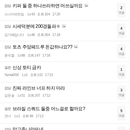
키퍼 둘 중 하나쓰라하면 머쓰실까요
잡담
2
댓글
스나이퍼진임
Lv.43
조회 104
17:20
시세덕분에 200경돌파ㅎ
잡담
4
댓글
김기배입니다
Lv.46
조회 264
17:18
토츠 주앙페드루 돈값하나요??
잡담
4
댓글
윤석열
Lv.88
조회 147
17:16
신상 토티 금카
질문
1
댓글
Yamal304
Lv.1
조회 102
17:13
진짜 라인브 너프 하지 마라
잡담
3
댓글
깊은숲
Lv.51
조회 207
17:12
브라질 스쿼드 둘중 어느걸로 할까요?
질문
5
댓글
건너
Lv.1
조회 89
17:12
망고존나안뜨네
잡담