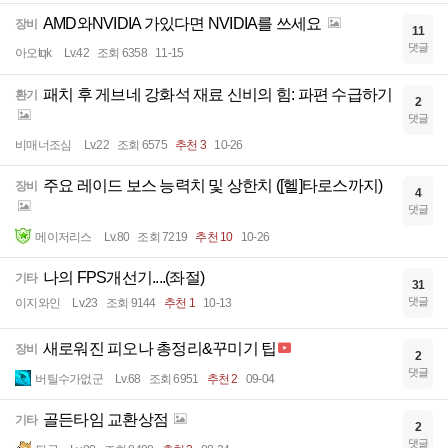
AMD와NVIDIA 가있다면 NVIDIA를 쓰세요
장비
11
댓글
아오tqk
Lv.42
조회 6358
11-15
패치 후 게브네 강화석 재료 신비의 힘: 파편 수급하기
환기
2
댓글
비매너조심
Lv.22
조회 6575
추천 3
10-26
주요 레이드 보스 능력치 및 상한치 ([헬]타로스까지)
장비
4
댓글
메이저리스
Lv.80
조회 7219
추천 10
10-26
나의 FPS개선기....(좌절)
기타
31
댓글
이지와인
Lv.23
조회 9144
추천 1
10-13
새로워진 피오나 총정리&꾸미기 팁
장비
2
댓글
버틸수가없군
Lv.68
조회 6951
추천 2
09-04
골든타임 교환상점
기타
2
댓글