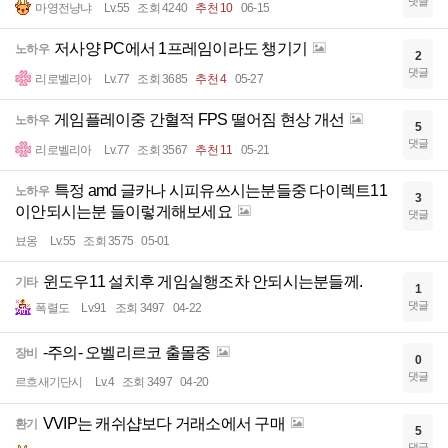
댓글
마영전냥냐
Lv.55
조회 4240
추천 10
06-15
저사양 PC에서 1프레임이라도 챙기기
노하우
2
댓글
리로벨리아
Lv.77
조회 3685
추천 4
05-27
게임플레이중 간혈적 FPS 떨어짐 현상 개선
노하우
5
댓글
리로벨리아
Lv.77
조회 3567
추천 11
05-21
특정 amd 글카나 시피유쓰시는분들중 다이렉트11
노하우
3
이안되시는분 들이렇게해보세요
댓글
뵤옹
Lv.55
조회 3575
05-01
윈도우11 설치후 게임실행조차 안되시는분들께.
기타
1
댓글
폭렬도
Lv.91
조회 3497
04-22
-주의- 오벨리르코 출몰중
장비
0
댓글
르흐새기단시
Lv.4
조회 3497
04-20
VVIP는 캐쉬샵보다 거래소에서 구매
환기
5
댓글