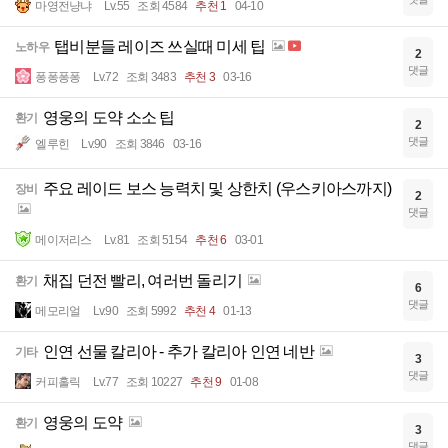
마영전냥냐
Lv.55
조회 4584
추천 1
04-10
탭비분들 레이즈 쓰실때 미세 팁
노하우
2
댓글
퐁퐁퐁퐁
Lv.72
조회 3483
추천 3
03-16
영웅의 도약 소소 팁
환기
2
댓글
엘루힌
Lv.90
조회 3846
03-16
주요 레이드 보스 능력치 및 상한치 (우스키아스까지)
장비
2
댓글
메이저리스
Lv.81
조회 5154
추천 6
03-01
채집 던전 빨리, 여러번 돌리기
환기
6
댓글
메모리얼
Lv.90
조회 5992
추천 4
01-13
인연 선물 칼리아 - 추가 칼리아 인연 네반
기타
3
댓글
커피홀릭
Lv.77
조회 10227
추천 9
01-08
영웅의 도약
환기
3
댓글