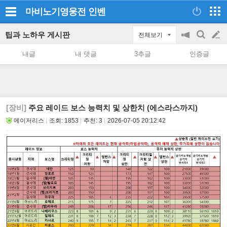
마비노기영웅전
인벤
팁과 노하우 게시판
전체보기
공
검
글
지
색
내글
내 댓글
3추글
인증글
on/off
쓰
기
[장비]
주요 레이드 보스 능력치 및 상한치 (에스라스까지)
메이저리스
조회:
1853
추천:
3
2026-07-05 20:12:42