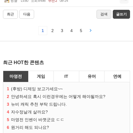
뒹귤
Lv.80
조회 8498
추천 2
08-24
최근
다음
검색
글쓰기
1
2
3
4
5
최근 HOT한 콘텐츠
마영전
게임
IT
유머
연예
1
(후방) 디제잉 보고가세요~~
2
안녕하세요 혹시 이런경우에는 어떻게 해야될까요?
3
뉴비 캐릭 추천 부탁 드립니다.
4
자수정날개 살까요?
5
마영전 인벤이 바꼇군요 ㄷㄷ
6
원거리 해도 되나요?