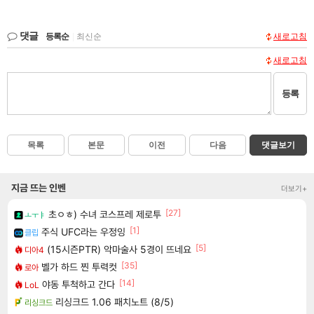
댓글
등록순
|
최신순
새로고침
새로고침
등록
목록
본문
이전
다음
댓글보기
지금 뜨는 인벤
더보기+
[27]
초ㅇㅎ) 수녀 코스프레 제로투
ㅗㅜㅑ
[1]
주식 UFC라는 우정잉
클립
[5]
(15시즌PTR) 악마술사 5경이 뜨네요
디아4
[35]
벨가 하드 찐 투력컷
로아
[14]
야동 투척하고 간다
LoL
리싱크드 1.06 패치노트 (8/5)
리싱크드