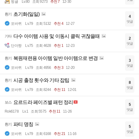
뒹귤
Lv.80
조회 9273
추천 7
12-30
초기화(일일)
환기
4
댓글
포바퀴
Lv.79
조회 5132
추천 4
12-27
다수 아이템 사용 및 이동시 클릭 귀찮을때
기타
2
댓글
단아짱
Lv.75
조회 4628
추천 1
12-23
복원재련용 아이템 일반 아이템으로 변경
환기
3
댓글
포바퀴
Lv.79
조회 4956
추천 3
12-20
시공 출정 횟수와 기타 잡팁
환기
8
댓글
포바퀴
Lv.79
조회 8244
추천 11
12-01
요르드라 페이즈별 패턴 정리
보스
5
댓글
Rok6178
Lv.1
조회 5575
추천 11
11-26
파티 명칭
환기
5
댓글
포바퀴
Lv.79
조회 6168
추천 21
11-16