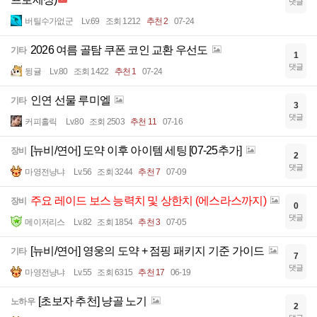
댓글
버틸수가없군
Lv.69
조회 1212
추천 2
07-24
2026 여름 골탐 쿠폰 코인 교환 우선도
기타
1
댓글
뒹귤
Lv.80
조회 1422
추천 1
07-24
인연 선물 루미엘
기타
3
댓글
커피홀릭
Lv.80
조회 2503
추천 11
07-16
[뉴비/연어] 도약 이후 아이템 세팅 [07-25추가]
장비
2
댓글
마영전냥냐
Lv.56
조회 3244
추천 7
07-09
주요 레이드 보스 능력치 및 상한치 (에스라스까지)
장비
0
댓글
메이저리스
Lv.82
조회 1854
추천 3
07-05
[뉴비/연어] 영웅의 도약 + 점핑 패키지 기준 가이드
기타
7
댓글
마영전냥냐
Lv.55
조회 6315
추천 17
06-19
[초보자 추천] 냥골 노기
노하우
2