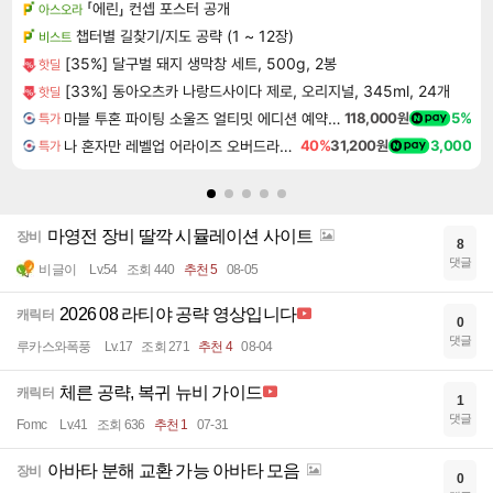
「에린」 컨셉 포스터 공개
아스오라
챕터별 길찾기/지도 공략 (1 ~ 12장)
비스트
[35%] 달구벌 돼지 생막창 세트, 500g, 2봉
핫딜
[33%] 동아오츠카 나랑드사이다 제로, 오리지널, 345ml, 24개
핫딜
마블 투혼 파이팅 소울즈 얼티밋 에디션 예약구매 MARVEL Tokon Fighting Souls Ultimate Edition Pre-Purchase
118,000원
5%
특가
나 혼자만 레벨업 어라이즈 오버드라이브 디럭스 에디션 Solo Leveling Arise Overdrive Deluxe Edition
40%
31,200원
3,000
특가
마영전 장비 딸깍 시뮬레이션 사이트
장비
8
댓글
비글이
Lv.54
조회 440
추천 5
08-05
2026 08 라티야 공략 영상입니다
캐릭터
0
댓글
루카스와폭풍
Lv.17
조회 271
추천 4
08-04
체른 공략, 복귀 뉴비 가이드
캐릭터
1
댓글
Fomc
Lv.41
조회 636
추천 1
07-31
아바타 분해 교환 가능 아바타 모음
장비
0