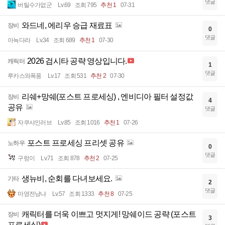
댓글
버틸수가없군
Lv.69
조회 795
추천 1
07-31
와드네, 에리우 승급 재료표
장비
0
댓글
아뇩다라
Lv.34
조회 689
추천 1
07-30
2026 검시타 공략 영상입니다.
캐릭터
1
댓글
루카스와폭풍
Lv.17
조회 531
추천 2
07-30
리쉐+망쉐(포스트 프로세싱) , 엔비디아 필터 설정값
장비
4
공유
댓글
자쿠샤인러브
Lv.85
조회 1016
추천 1
07-26
포스트 프로세싱 프리셋 공유
노하우
0
댓글
구렁이
Lv.71
조회 878
추천 2
07-25
생뉴비, 순회를 다녀보세요.
기타
2
댓글
마영전냥냐
Lv.57
조회 1333
추천 8
07-25
캐릭터를 더욱 이쁘고 멋지게! 망쉐이드 공략 (포스트
장비
3
프로세싱)