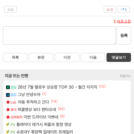
답글
0
0
새로고침
등록
목록
본문
이전
다음
댓글보기
지금 뜨는 인벤
더보기+
[10]
26년 7월 팔로우 상승량 TOP 30 - 월간 치지직
잡담
[1]
그냥 안녕수야
클립
[14]
야동 투척하고 간다
LoL
[94]
퍼클영상 보다 현타오네
로아
[6]
이번 드라이브 이쁘네
오버워치
툼레이더 레가시 퍼즐과 함정 영상
PV
슈로대Y 확장팩 업데이트 트레일러
PV