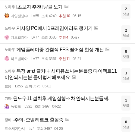
[초보자 추천] 냥골 노기
노하우
2
댓글
마영전냥냐
Lv.55
조회 4240
추천 10
06-15
저사양 PC에서 1프레임이라도 챙기기
노하우
2
댓글
리로벨리아
Lv.77
조회 3685
추천 4
05-27
게임플레이중 간혈적 FPS 떨어짐 현상 개선
노하우
5
댓글
리로벨리아
Lv.77
조회 3567
추천 11
05-21
특정 amd 글카나 시피유쓰시는분들중 다이렉트11
노하우
3
이안되시는분 들이렇게해보세요
댓글
뵤옹
Lv.55
조회 3575
05-01
윈도우11 설치후 게임실행조차 안되시는분들께.
기타
1
댓글
폭렬도
Lv.91
조회 3497
04-22
-주의- 오벨리르코 출몰중
장비
0
댓글
르흐새기단시
Lv.4
조회 3497
04-20