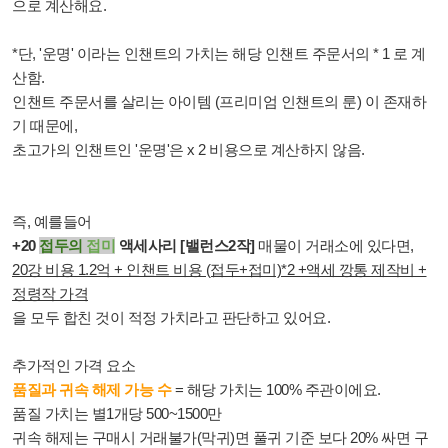
으로 계산해요.
*단, '운명' 이라는 인챈트의 가치는 해당 인챈트 주문서의 * 1 로 계
산함.
인챈트 주문서를 살리는 아이템 (프리미엄 인챈트의 룬) 이 존재하
기 때문에,
초고가의 인챈트인 '운명'은 x 2 비용으로 계산하지 않음.
즉, 예를들어
+20
접두의
접미
액세사리 [
밸런스2작]
매물이 거래소에 있다면,
20강 비용 1.2억 + 인챈트 비용 (접두+접미)*2 +액세 깡통 제작비 +
정령작 가격
을 모두 합친 것이 적정 가치라고 판단하고 있어요.
추가적인 가격 요소
품질과 귀속 해제 가능 수
=
해당 가치는 100% 주관이에요.
품질 가치는 별1개당 500~1500만
귀속 해제는 구매시 거래불가
(막귀)
면 풀귀 기준 보다 20% 싸면 구