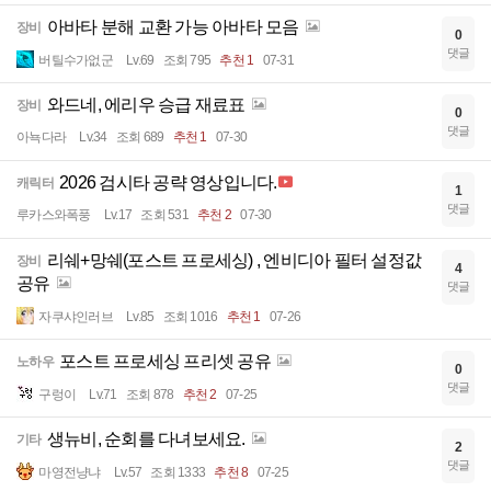
아바타 분해 교환 가능 아바타 모음
장비
0
댓글
버틸수가없군
Lv.69
조회 795
추천 1
07-31
와드네, 에리우 승급 재료표
장비
0
댓글
아뇩다라
Lv.34
조회 689
추천 1
07-30
2026 검시타 공략 영상입니다.
캐릭터
1
댓글
루카스와폭풍
Lv.17
조회 531
추천 2
07-30
리쉐+망쉐(포스트 프로세싱) , 엔비디아 필터 설정값
장비
4
공유
댓글
자쿠샤인러브
Lv.85
조회 1016
추천 1
07-26
포스트 프로세싱 프리셋 공유
노하우
0
댓글
구렁이
Lv.71
조회 878
추천 2
07-25
생뉴비, 순회를 다녀보세요.
기타
2
댓글
마영전냥냐
Lv.57
조회 1333
추천 8
07-25