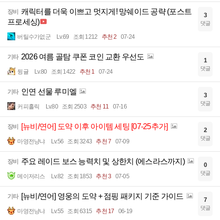
캐릭터를 더욱 이쁘고 멋지게! 망쉐이드 공략 (포스트
장비
3
프로세싱)
댓글
버틸수가없군
Lv.69
조회 1212
추천 2
07-24
2026 여름 골탐 쿠폰 코인 교환 우선도
기타
1
댓글
뒹귤
Lv.80
조회 1422
추천 1
07-24
인연 선물 루미엘
기타
3
댓글
커피홀릭
Lv.80
조회 2503
추천 11
07-16
[뉴비/연어] 도약 이후 아이템 세팅 [07-25추가]
장비
2
댓글
마영전냥냐
Lv.56
조회 3243
추천 7
07-09
주요 레이드 보스 능력치 및 상한치 (에스라스까지)
장비
0
댓글
메이저리스
Lv.82
조회 1853
추천 3
07-05
[뉴비/연어] 영웅의 도약 + 점핑 패키지 기준 가이드
기타
7
댓글
마영전냥냐
Lv.55
조회 6315
추천 17
06-19