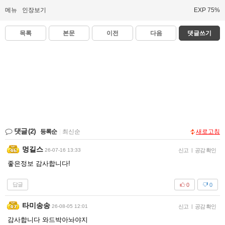
메뉴
인장보기
EXP 75%
목록
본문
이전
다음
댓글쓰기
댓글
(2)
등록순
|
최신순
새로고침
멍길스
26-07-16 13:33
신고
|
공감 확인
좋은정보 감사합니다!
답글
0
0
타미송송
26-08-05 12:01
신고
|
공감 확인
감사합니다 와드박아놔야지