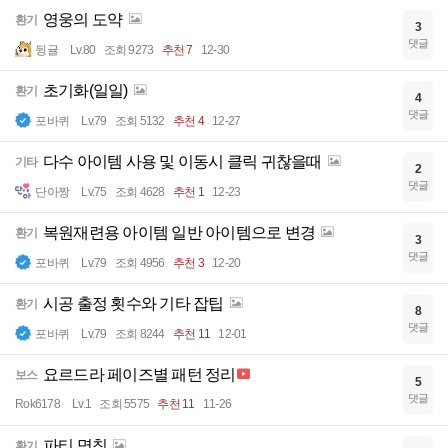
영웅의 도약
환기
3
댓글
뒹귤
Lv.80
조회 9273
추천 7
12-30
초기화(일일)
환기
4
댓글
포바퀴
Lv.79
조회 5132
추천 4
12-27
다수 아이템 사용 및 이동시 클릭 귀찮을때
기타
2
댓글
단아짱
Lv.75
조회 4628
추천 1
12-23
복원재련용 아이템 일반 아이템으로 변경
환기
3
댓글
포바퀴
Lv.79
조회 4956
추천 3
12-20
시공 출정 횟수와 기타 잡팁
환기
8
댓글
포바퀴
Lv.79
조회 8244
추천 11
12-01
요르드라 페이즈별 패턴 정리
보스
5
댓글
Rok6178
Lv.1
조회 5575
추천 11
11-26
파티 명칭
환기