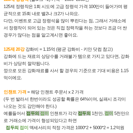
125제 정령작은 1회 시도에 고급 정령석 가격 100만이 들어가며 평
균적으로 15회 내로 밸2나 크2가 나와요.
다만, 이벤트로 고급 정령석을 많이 뿌린다는 점, 그래서 거래소에
서 정령작이 되어 있는 것은 직접 정력작을 하는 것보다 조금 더 싼
경우가 많다는 점을 알고계시면 좋아요.
125제 20강
강화비 = 1.15억 (평균 강화비 - 키안 닷컴 참고)
강화에 드는 재료의 상당수를 거래불가 템으로 가지고 있다면, 강화
비가 상당히 절약됩니다.
깡으로 모든 강화재료를 사서 할 경우의 기준으로 기대 비용은 1.15
억이에요.
인챈트 가격
= 해당 인챈트 주문서 x 2 가격
(두 번 발라서 한번이라도 성공할 확률은 64%이며, 실패시 조각이
나오는 것도 감안해야 한다.)
예를들어서
접두의
접미
인챈트가 각각
접두의
1천만,
접미
5천만으
로 거래소에 가격이 형성되있다고 하면
접두의
접미
액세서리의 적정 가격은 1000*2 + 5000*2 = 1.2억원