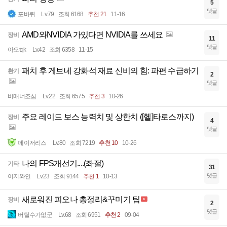
5
댓글
포바퀴
Lv.79
조회 6168
추천 21
11-16
AMD와NVIDIA 가있다면 NVIDIA를 쓰세요
장비
11
댓글
아오tqk
Lv.42
조회 6358
11-15
패치 후 게브네 강화석 재료 신비의 힘: 파편 수급하기
환기
2
댓글
비매너조심
Lv.22
조회 6575
추천 3
10-26
주요 레이드 보스 능력치 및 상한치 ([헬]타로스까지)
장비
4
댓글
메이저리스
Lv.80
조회 7219
추천 10
10-26
나의 FPS개선기....(좌절)
기타
31
댓글
이지와인
Lv.23
조회 9144
추천 1
10-13
새로워진 피오나 총정리&꾸미기 팁
장비
2
댓글
버틸수가없군
Lv.68
조회 6951
추천 2
09-04