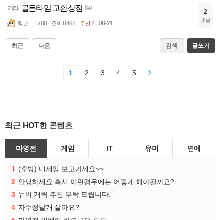
골든타임 교환상점
기타
2
댓글
뒹귤
Lv.80
조회 8498
추천 2
08-24
최근
다음
검색
글쓰기
1
2
3
4
5
최근 HOT한 콘텐츠
마영전
게임
IT
유머
연예
1
(후방) 디제잉 보고가세요~~
2
안녕하세요 혹시 이런경우에는 어떻게 해야될까요?
3
뉴비 캐릭 추천 부탁 드립니다.
4
자수정날개 살까요?