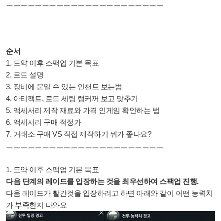
ㅡㅡㅡㅡㅡㅡㅡㅡㅡㅡㅡ
ㅡㅡㅡㅡㅡㅡㅡㅡㅡㅡㅡ
순서
1. 도약 이후 스팩업 기본 목표
2. 로드 설명
3. 장비에 붙일 수 있는 인챈트 보는법
4. 아티팩트, 로드 세팅 랭커꺼 보고 맞추기
5. 액세서리 제작 재료와 가격 인게임 확인하는 법
6. 액세서리 구매 적정가
7. 거래소 구매 VS 직접 제작하기 뭐가 좋나요?
ㅡㅡㅡㅡㅡㅡㅡㅡㅡㅡㅡ
ㅡㅡㅡㅡㅡㅡㅡㅡㅡㅡㅡ
1. 도약 이후 스팩업 기본 목표
다음 단계의 레이드를 입장하는 것을 최우선하여 스팩업 진행.
다음 레이드가 빨간것을 입장하려고 하면 아래와 같이 어떤 능력치
가 부족한지 나와요