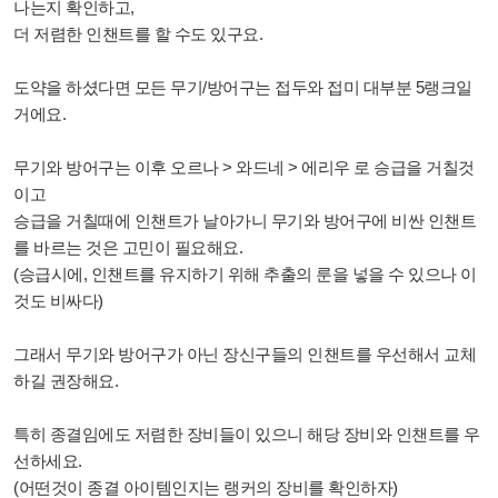
나는지 확인하고,
더 저렴한 인챈트를 할 수도 있구요.
도약을 하셨다면 모든 무기/방어구는 접두와 접미 대부분 5랭크일
거에요.
무기와 방어구는 이후 오르나 > 와드네 > 에리우 로 승급을 거칠것
이고
승급을 거칠때에 인챈트가 날아가니 무기와 방어구에 비싼 인챈트
를 바르는 것은 고민이 필요해요.
(승급시에, 인챈트를 유지하기 위해 추출의 룬을 넣을 수 있으나 이
것도 비싸다)
그래서 무기와 방어구가 아닌 장신구들의 인챈트를 우선해서 교체
하길 권장해요.
특히 종결임에도 저렴한 장비들이 있으니 해당 장비와 인챈트를 우
선하세요.
(어떤것이 종결 아이템인지는 랭커의 장비를 확인하자)