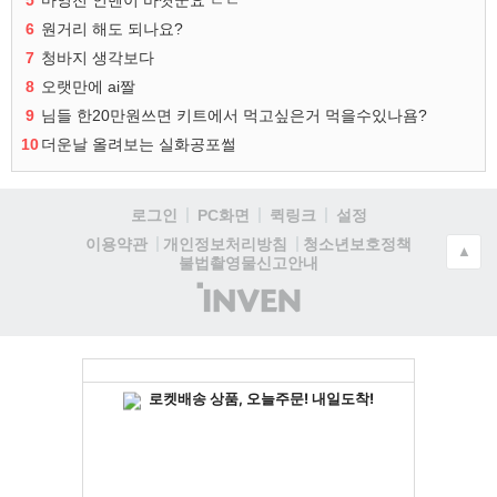
5
마영전 인벤이 바꼇군요 ㄷㄷ
6
원거리 해도 되나요?
7
청바지 생각보다
8
오랫만에 ai짤
9
님들 한20만원쓰면 키트에서 먹고싶은거 먹을수있나욤?
10
더운날 올려보는 실화공포썰
로그인
PC화면
퀵링크
설정
청소년보호정책
이용약관
개인정보처리방침
▲
불법촬영물신고안내
(주)
인
벤