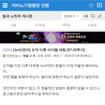
마비노기영웅전
인벤
팁과 노하우 게시판
전체보기
공
검
글
지
색
내글
내 댓글
3추글
인증글
on/off
쓰
기
[장비]
[뉴비/연어] 도약 이후 아이템 세팅 [07-25추가]
마영전냥냐
댓글: 2 개
조회:
3242
추천:
7
2026-07-09 00:09:12
도약을 마친 이후 대부분 뉴비/연어 분들이 이제 어떻게 해야하는
지,
어떤 템을 맞춰야 하는지, 얼마에 맞춰야 하는지 질문이 많았어요.
개인적인 부분이 많고,
더 효율적인 방법이 충분히 많을 수 있으니,
참고용으로만 읽어주시길 부탁드려요.