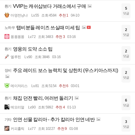
VVIP는 캐쉬샵보다 거래소에서 구매
환기
5
댓글
마영전냥냐
Lv.55
조회 4584
추천 1
04-10
탭비분들 레이즈 쓰실때 미세 팁
노하우
2
댓글
퐁퐁퐁퐁
Lv.72
조회 3483
추천 3
03-16
영웅의 도약 소소 팁
환기
2
댓글
엘루힌
Lv.90
조회 3846
03-16
주요 레이드 보스 능력치 및 상한치 (우스키아스까지)
장비
2
댓글
메이저리스
Lv.81
조회 5154
추천 6
03-01
채집 던전 빨리, 여러번 돌리기
환기
6
댓글
메모리얼
Lv.90
조회 5992
추천 4
01-13
인연 선물 칼리아 - 추가 칼리아 인연 네반
기타
3
댓글
커피홀릭
Lv.77
조회 10227
추천 9
01-08