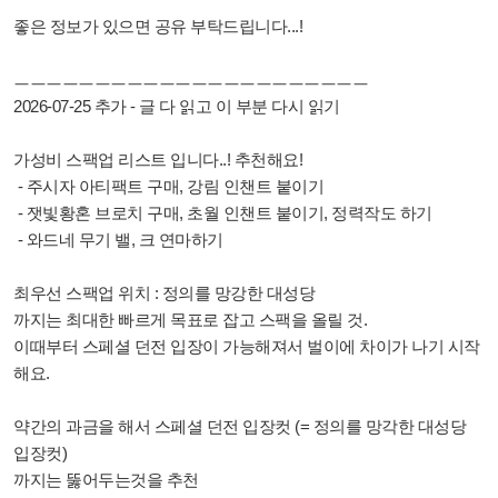
좋은 정보가 있으면 공유 부탁드립니다...!
ㅡㅡㅡㅡㅡㅡㅡㅡㅡㅡㅡ
ㅡㅡㅡㅡㅡㅡㅡㅡㅡㅡㅡ
2026-07-25 추가 -
글 다 읽고 이 부분 다시 읽기
가성비 스팩업 리스트 입니다..! 추천해요!
- 주시자 아티팩트 구매, 강림 인챈트 붙이기
- 잿빛황혼 브로치 구매, 초월 인챈트 붙이기, 정력작도 하기
- 와드네 무기 밸, 크 연마하기
최우선 스팩업 위치 : 정의를 망강한 대성당
까지는 최대한 빠르게 목표로 잡고 스팩을 올릴 것.
이때부터 스페셜 던전 입장이 가능해져서 벌이에 차이가 나기 시작
해요.
약간의 과금을 해서 스페셜 던전 입장컷 (= 정의를 망각한 대성당
입장컷)
까지는 뚫어두는것을 추천