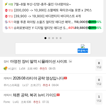
7월~8월 부산-단양-충주-울진 다녀왔어요~
여행
[200,000 -> 10,990] 소팔메토 옥타코사놀 포맨 x 2박스
핫딜
[39,900 -> 19,900] 바디판타지 바디미스트 4개
핫딜
마블 투혼 파이팅 소울즈 얼티밋 에디션 예약구매 MARVEL Tokon Fighting Souls Ultimate Edition Pre-Purchase
118,000원
5%
특가
슈퍼로봇대전 Y 디지털 얼티밋 에디션 Super Robot Wars Y Digital Ultimate Edition
40%
89,880원
5%
특가
마영전 장비 딸깍 시뮬레이션 사이트
장비
8
댓글
비글이
Lv.54
조회 440
추천 5
08-05
2026 08 라티야 공략 영상입니다
캐릭터
0
댓글
루카스와폭풍
Lv.17
조회 271
추천 4
08-04
체른 공략, 복귀 뉴비 가이드
캐릭터
1
댓글
Fomc
Lv.41
조회 636
추천 1
07-31