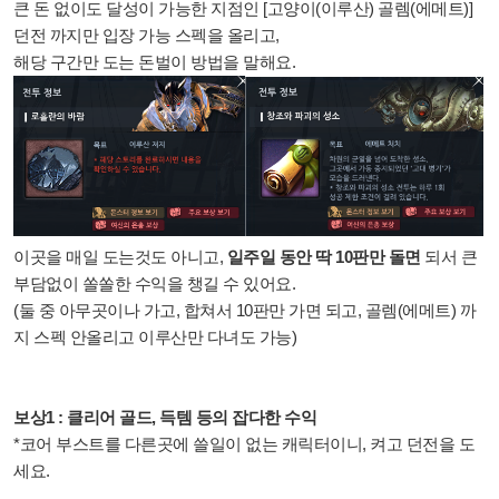
큰 돈 없이도 달성이 가능한 지점인 [고양이(이루산) 골렘(에메트)]
던전 까지만 입장 가능 스펙을 올리고,
해당 구간만 도는 돈벌이 방법을 말해요.
이곳을 매일 도는것도 아니고,
일주일 동안 딱 10판만 돌면
되서 큰
부담없이 쏠쏠한 수익을 챙길 수 있어요.
(둘 중 아무곳이나 가고, 합쳐서 10판만 가면 되고, 골렘(에메트) 까
지 스펙 안올리고 이루산만 다녀도 가능)
보상1 : 클리어 골드, 득템 등의 잡다한 수익
*코어 부스트를 다른곳에 쓸일이 없는 캐릭터이니, 켜고 던전을 도
세요.