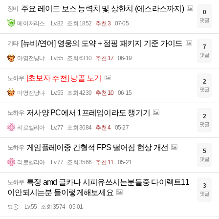
주요 레이드 보스 능력치 및 상한치 (에스라스까지)
장비
0
댓글
메이저리스
Lv.82
조회 1852
추천 3
07-05
[뉴비/연어] 영웅의 도약 + 점핑 패키지 기준 가이드
기타
7
댓글
마영전냥냐
Lv.55
조회 6310
추천 17
06-19
[초보자 추천] 냥골 노기
노하우
2
댓글
마영전냥냐
Lv.55
조회 4239
추천 10
06-15
저사양 PC에서 1프레임이라도 챙기기
노하우
2
댓글
리로벨리아
Lv.77
조회 3684
추천 4
05-27
게임플레이중 간혈적 FPS 떨어짐 현상 개선
노하우
5
댓글
리로벨리아
Lv.77
조회 3566
추천 11
05-21
특정 amd 글카나 시피유쓰시는분들중 다이렉트11
노하우
3
이안되시는분 들이렇게해보세요
댓글
뵤옹
Lv.55
조회 3574
05-01