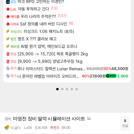
마크 RPG 고민하는 이경민?
클립
[13]
야동 투척하고 간다
LoL
[137]
우리 나라의 주적은??
메이플
[6]
Ssf 정의를 내려 버린 디시인
디아4
리싱크드 1.06 패치노트 (8/5)
리싱크드
명조 X ??? 콜라보 예고
명조
AI발 원가 압박, 메인보드값 오르나
해외겜
[25,900 -> 15,720] 묵호 흑골뱅이 2kg
핫딜
[9,900 -> 5,990] 양념고추무침 1kg
핫딜
루나 리마스터드 컬렉션 Lunar Remastered Collection
69,000원
30%
48,300원
특가
나 혼자만 레벨업 어라이즈 오버드라이브 Solo Leveling Arise
40%
27,600원
3,000
특가
마영전 장비 딸깍 시뮬레이션 사이트
장비
8
댓글
비글이
Lv.54
조회 434
추천 5
08-05