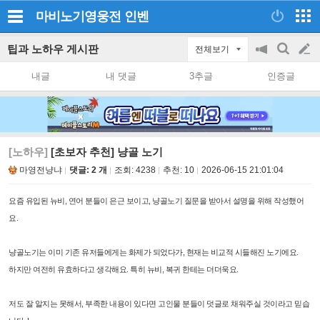
마비노기영웅전
인벤
팁과 노하우 게시판
전체보기
공
검
글
지
색
내글
내 댓글
3추글
인증글
on/off
쓰
기
[노하우]
[초보자 추천] 냥골 노기
마영전냥냐
댓글: 2 개
조회:
4238
추천:
10
2026-06-15 21:01:04
요즘 유입된 뉴비, 연어 분들이 은근 보이고, 냥골노기 질문을 받아서 설명을 위해 작성했어
요.
냥골노기는 이미 기존 유저들에게는 화제가 되었다가,
현재는 비교적 시들해진 노기에요.
하지만 여전히
유효하다고 생각해요. 특히 뉴비, 복귀 한테는 더더욱요.
저도 잘 알지는 못해서, 부족한 내용이 있다면 고인물 분들이 덧글로 채워주실 것이라고 믿습