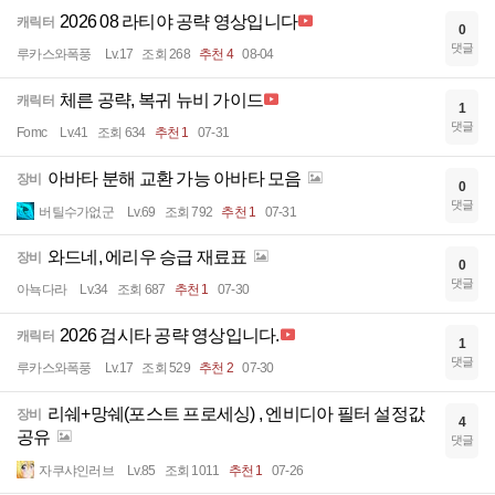
2026 08 라티야 공략 영상입니다
캐릭터
0
댓글
루카스와폭풍
Lv.17
조회 268
추천 4
08-04
체른 공략, 복귀 뉴비 가이드
캐릭터
1
댓글
Fomc
Lv.41
조회 634
추천 1
07-31
아바타 분해 교환 가능 아바타 모음
장비
0
댓글
버틸수가없군
Lv.69
조회 792
추천 1
07-31
와드네, 에리우 승급 재료표
장비
0
댓글
아뇩다라
Lv.34
조회 687
추천 1
07-30
2026 검시타 공략 영상입니다.
캐릭터
1
댓글
루카스와폭풍
Lv.17
조회 529
추천 2
07-30
리쉐+망쉐(포스트 프로세싱) , 엔비디아 필터 설정값
장비
4
공유
댓글
자쿠샤인러브
Lv.85
조회 1011
추천 1
07-26