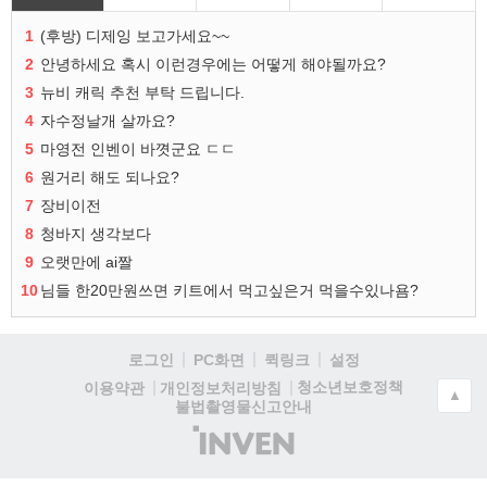
1
(후방) 디제잉 보고가세요~~
2
안녕하세요 혹시 이런경우에는 어떻게 해야될까요?
3
뉴비 캐릭 추천 부탁 드립니다.
4
자수정날개 살까요?
5
마영전 인벤이 바꼇군요 ㄷㄷ
6
원거리 해도 되나요?
7
장비이전
8
청바지 생각보다
9
오랫만에 ai짤
10
님들 한20만원쓰면 키트에서 먹고싶은거 먹을수있나욤?
로그인
PC화면
퀵링크
설정
청소년보호정책
이용약관
개인정보처리방침
▲
불법촬영물신고안내
(주)
인
벤