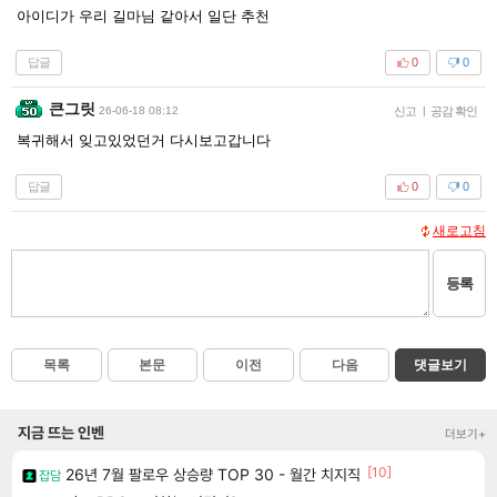
아이디가 우리 길마님 같아서 일단 추천
답글
0
0
큰그릿
26-06-18 08:12
신고
|
공감 확인
복귀해서 잊고있었던거 다시보고갑니다
답글
0
0
새로고침
등록
목록
본문
이전
다음
댓글보기
지금 뜨는 인벤
더보기+
[10]
26년 7월 팔로우 상승량 TOP 30 - 월간 치지직
잡담