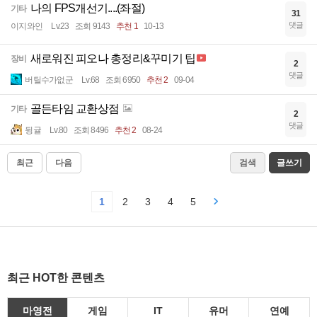
나의 FPS개선기....(좌절)
기타
31
댓글
이지와인
Lv.23
조회 9143
추천 1
10-13
새로워진 피오나 총정리&꾸미기 팁
장비
2
댓글
버틸수가없군
Lv.68
조회 6950
추천 2
09-04
골든타임 교환상점
기타
2
댓글
뒹귤
Lv.80
조회 8496
추천 2
08-24
최근
다음
검색
글쓰기
1
2
3
4
5
최근 HOT한 콘텐츠
마영전
게임
IT
유머
연예