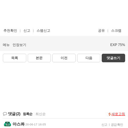
추천확인
신고
스팸신고
공유
스크랩
메뉴
인장보기
EXP 75%
목록
본문
이전
다음
댓글쓰기
댓글
(2)
등록순
|
최신순
새로고침
아스콰
26-06-17 16:05
신고
|
공감 확인