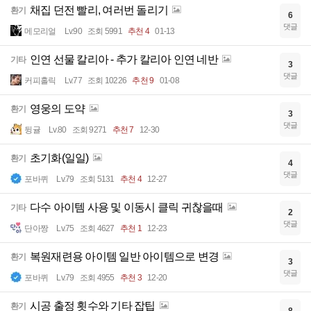
채집 던전 빨리, 여러번 돌리기
환기
6
댓글
메모리얼
Lv.90
조회 5991
추천 4
01-13
인연 선물 칼리아 - 추가 칼리아 인연 네반
기타
3
댓글
커피홀릭
Lv.77
조회 10226
추천 9
01-08
영웅의 도약
환기
3
댓글
뒹귤
Lv.80
조회 9271
추천 7
12-30
초기화(일일)
환기
4
댓글
포바퀴
Lv.79
조회 5131
추천 4
12-27
다수 아이템 사용 및 이동시 클릭 귀찮을때
기타
2
댓글
단아짱
Lv.75
조회 4627
추천 1
12-23
복원재련용 아이템 일반 아이템으로 변경
환기
3
댓글
포바퀴
Lv.79
조회 4955
추천 3
12-20
시공 출정 횟수와 기타 잡팁
환기
8