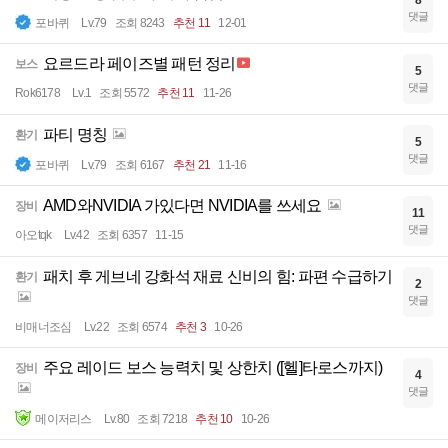
댓글
포바퀴
Lv.79
조회 8243
추천 11
12-01
요르드라 페이즈별 패턴 정리
보스
5
댓글
Rok6178
Lv.1
조회 5572
추천 11
11-26
파티 명칭
환기
5
댓글
포바퀴
Lv.79
조회 6167
추천 21
11-16
AMD와NVIDIA 가있다면 NVIDIA를 쓰세요
장비
11
댓글
아오tqk
Lv.42
조회 6357
11-15
패치 후 게브네 강화석 재료 신비의 힘: 파편 수급하기
환기
2
댓글
비매너조심
Lv.22
조회 6574
추천 3
10-26
주요 레이드 보스 능력치 및 상한치 ([헬]타로스까지)
장비
4
댓글
메이저리스
Lv.80
조회 7218
추천 10
10-26