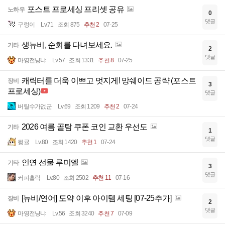
포스트 프로세싱 프리셋 공유
노하우
0
댓글
구렁이
Lv.71
조회 875
추천 2
07-25
생뉴비, 순회를 다녀보세요.
기타
2
댓글
마영전냥냐
Lv.57
조회 1331
추천 8
07-25
캐릭터를 더욱 이쁘고 멋지게! 망쉐이드 공략 (포스트
장비
3
프로세싱)
댓글
버틸수가없군
Lv.69
조회 1209
추천 2
07-24
2026 여름 골탐 쿠폰 코인 교환 우선도
기타
1
댓글
뒹귤
Lv.80
조회 1420
추천 1
07-24
인연 선물 루미엘
기타
3
댓글
커피홀릭
Lv.80
조회 2502
추천 11
07-16
[뉴비/연어] 도약 이후 아이템 세팅 [07-25추가]
장비
2
댓글
마영전냥냐
Lv.56
조회 3240
추천 7
07-09