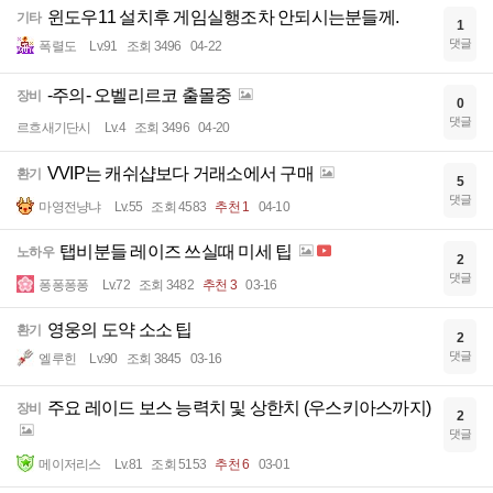
윈도우11 설치후 게임실행조차 안되시는분들께.
기타
1
댓글
폭렬도
Lv.91
조회 3496
04-22
-주의- 오벨리르코 출몰중
장비
0
댓글
르흐새기단시
Lv.4
조회 3496
04-20
VVIP는 캐쉬샵보다 거래소에서 구매
환기
5
댓글
마영전냥냐
Lv.55
조회 4583
추천 1
04-10
탭비분들 레이즈 쓰실때 미세 팁
노하우
2
댓글
퐁퐁퐁퐁
Lv.72
조회 3482
추천 3
03-16
영웅의 도약 소소 팁
환기
2
댓글
엘루힌
Lv.90
조회 3845
03-16
주요 레이드 보스 능력치 및 상한치 (우스키아스까지)
장비
2
댓글
메이저리스
Lv.81
조회 5153
추천 6
03-01