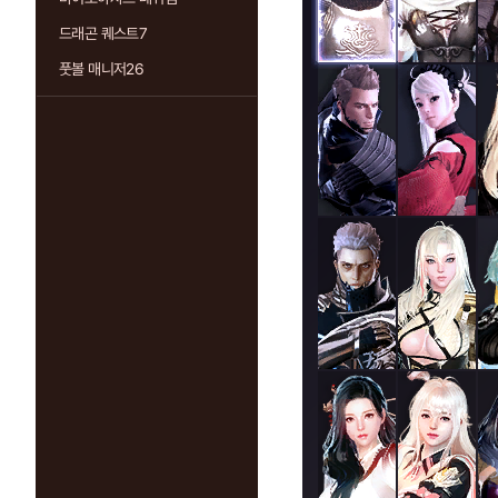
드래곤 퀘스트7
풋볼 매니저26