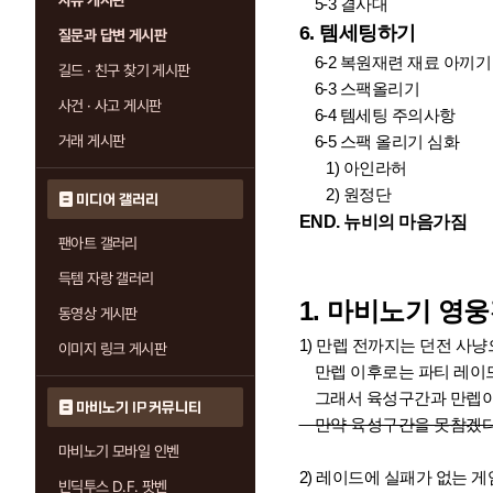
자유 게시판
5
-3
결사대
6. 템세팅하기
질문과 답변 게시판
6-2 복원재련 재료 아끼기
길드 · 친구 찾기 게시판
6-3 스팩올리기
사건 · 사고 게시판
6-4 템세팅 주의사항
거래 게시판
6-5 스팩 올리기 심화
1) 아인라허
2) 원정단
미디어 갤러리
END. 뉴비의 마음가짐
팬아트 갤러리
득템 자랑 갤러리
1. 마비노기 영
동영상 게시판
1) 만렙 전까지는 던전 사냥
이미지 링크 게시판
만렙 이후로는 파티 레이드
그래서 육성구간과 만렙이
마비노기 IP 커뮤니티
만약 육성구간을 못참겠다 
마비노기 모바일 인벤
2) 레이드에 실패가 없는 게
빈딕투스 D.F. 팟벤