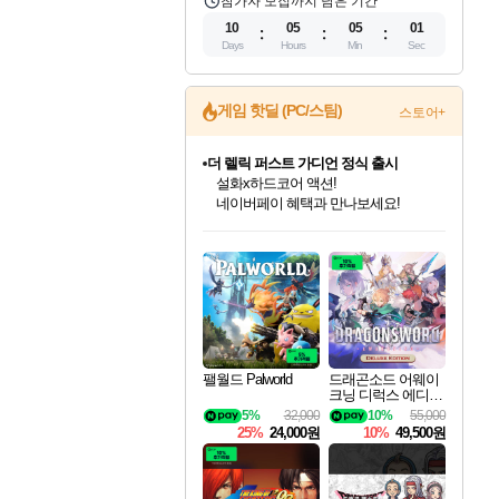
참가자 모집까지 남은 기간
10
05
05
00
Days
Hours
Min
Sec
게임 핫딜 (PC/스팀)
스토어+
더 렐릭 퍼스트 가디언 정식 출시
설화x하드코어 액션!
네이버페이 혜택과 만나보세요!
인벤게임즈 8월 특별 할인!
드래곤소드: 어웨이크닝 입점!
문명 7 특별 할인!
마블 투혼 파이팅 소울즈 정식출시!
귀무자: 검의 길 예약 판매 중!
비스트 오브 리인카네이션 정식 출시!
커세어 코브 출시 기념 할인!
베데스다 40주년 기념 할인 중!
캡콤 프렌차이즈 할인 진행 중!
캡콤 일부 상품 상시 할인
스타워즈 은하계 레이서
로블록스 기프트 카드 공식 입점
인기 퍼블리셔 모음!
스팀으로 만나는 드래곤소드!
조선&고려 DLC 출시 예정
마블 히어로 총 출동&화려한 격투!
10% 할인과
게임프릭 신작 IP
해적'섬'을 발전시키자!
베데스다의 명작들을
몬헌, 바하 등 인기 IP를
몬헌 와일즈 & 드래곤즈 도그마2
인벤게임즈에서 10% 추가 적립
Robux를 가장 안전하고
최대 90% 할인가를 만나보세요!
네이버혜택과 함께 만나보세요!
50%할인&추가 적립까지!
네이버 포인트 혜택까지!
이니&베니 혜택까지!
네이버 혜택가와 함께 예약하세요!
할인&네이버혜택으로 만나보세요!
40주년 프로모션으로 만나보세요!
할인가에 만나보세요!
일부 에디션 상시 할인!
혜택으로 예약 판매 중
편안하게 충전하세요
팰월드 Palworld
드래곤소드 어웨이
크닝 디럭스 에디션
DragonSword Awake
5%
32,000
10%
55,000
ning Deluxe Edition
25%
24,000원
10%
49,500원