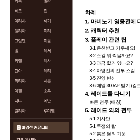
카록
벨라
허크
린
차례
아리샤
헤기
1. 마비노기 영웅전에
2. 캐릭터 추천
델리아
미리
3. 플레이 관련 팁
그림덴
미울
3-1 온천받고 키우세요!
벨
레서
3-2 스킬 뭐 찍을까요?
카엘
테사
3-3 과금 할거 있나요?
3-4 마영전의 전투 스킬
단아
레티
3-5 진영 변신
라티야
체른
3-6 매일 300AP 벌기 (길
아켈
소우
4. 레이드를 다니기
사냐
네반
빠른 전투 (매칭)
5. 레이드 외의 전투
칼리아
루미엘
5-1 기사단
5
-1
투쟁의 탑
마영전 커뮤니티
5
-2
붉은 달의 기운