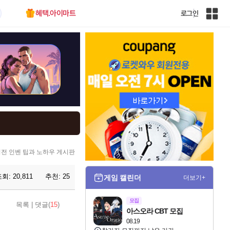
혜택.아이마트
로그인
인
벤
전
체
사
이
트
맵
전 인벤 팁과 노하우 게시판
조회:
20,811
추천:
25
게임 캘린더
더보기+
모집
목록
|
댓글(
15
)
아스오라 CBT 모집
08.19