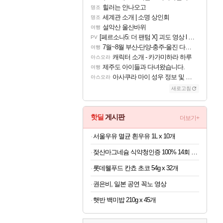
힐러는 안나오고
명조
세계관 소개 | 소명 상인회
명조
설악산 울산바위
여행
[페르소나5: 더 팬텀 X] 괴도 영상 l 타카마키 안·댄싱 스타
PV
7월~8월 부산-단양-충주-울진 다녀왔어요~
여행
캐릭터 소개 - 카가미하라 하루
아스오라
제주도 아이들과 다녀왔습니다.
여행
아사쿠라 마이 성우 정보 및 주요 필모
아스오라
새로고침
핫딜
게시판
더보기+
서울우유 멸균 흰우유 1L x 10개
젖산마그네슘 식약청인증 100% 14회 x 6박스
롯데웰푸드 칸쵸 초코 54g x 32개
권은비, 일본 공연 꼭노 영상
햇반 백미밥 210g x 45개