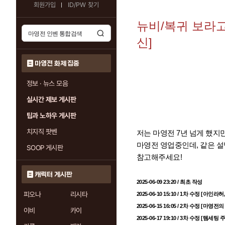
회원가입
ID/PW 찾기
뉴비/복귀 보라고 쓴
신]
마영전 화제 집중
정보 · 뉴스 모음
실시간 제보 게시판
팁과 노하우 게시판
치지직 팟벤
저는 마영전 7년 넘게 했지
마영전 영업중인데, 같은 
SOOP 게시판
참고해주세요!
캐릭터 게시판
2025-06-09 23:20 /
최초 작성
피오나
리시타
2025-06-10 15:10 /
1차 수정 [아인라허,
2025-06-15 16:05 / 2차 수정 [마
이비
카이
2025-06-17 19:10 / 3차 수정 [템세