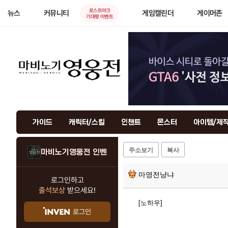
로스트아크
뉴스
커뮤니티
게임캘린더
게이머존
기대평 이벤트
가이드
캐릭터/스킬
인챈트
몬스터
아이템/제
주소보기
복사
마비노기영웅전 인벤
마영전냥냐
로그인하고
출석보상
받으세요!
[노하우]
로그인