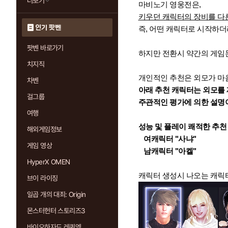
더보기
마비노기 영웅전은,
키우던 캐릭터의 장비를 다른
인기 팟벤
즉, 어떤 캐릭터로 시작하더
팟벤 바로가기
하지만 전환시 약간의 게임돈
치지직
개인적인 추천은 외모가 마
차벤
아래 추천 캐릭터는 외모를 
걸그룹
주관적인 평가에 의한 설명이
여행
성능 및 플레이 쾌적한
추천
해외게임정보
여캐릭터 "사냐"
게임 영상
남캐릭터 "아켈"
HyperX OMEN
캐릭터 생성시 나오는 캐릭
브이 라이징
일곱 개의 대죄: Origin
몬스터헌터 스토리즈3
바이오하자드 레퀴엠