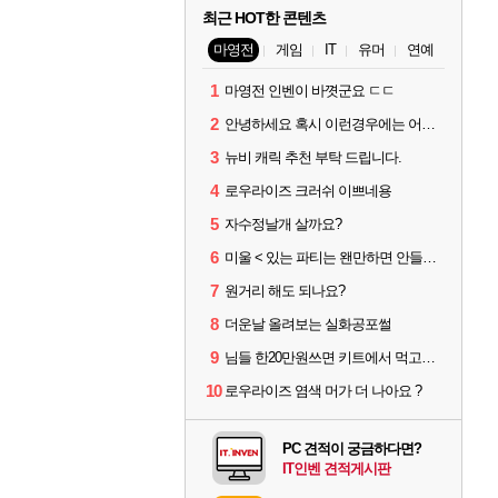
최근 HOT한 콘텐츠
마영전
게임
IT
유머
연예
1
마영전 인벤이 바꼇군요 ㄷㄷ
2
안녕하세요 혹시 이런경우에는 어떻게 해야될까요?
3
뉴비 캐릭 추천 부탁 드립니다.
4
로우라이즈 크러쉬 이쁘네용
5
자수정날개 살까요?
6
미울 < 있는 파티는 왠만하면 안들어감
7
원거리 해도 되나요?
8
더운날 올려보는 실화공포썰
9
님들 한20만원쓰면 키트에서 먹고싶은거 먹을수있나욤?
10
로우라이즈 염색 머가 더 나아요 ?
PC 견적이 궁금하다면?
IT인벤 견적게시판