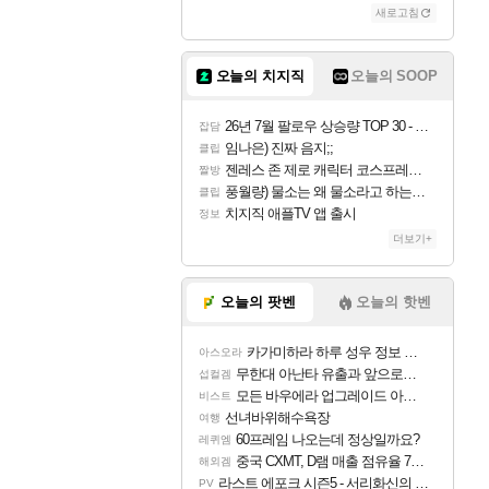
새로고침
오늘의 치지직
오늘의 SOOP
26년 7월 팔로우 상승량 TOP 30 - 월간 치지직
잡담
임나은) 진짜 음지;;
클립
젠레스 존 제로 캐릭터 코스프레한 꽁주
짤방
풍월량) 물소는 왜 물소라고 하는거야? 아! 그만 ㅋㅋ 알았어 ㅋㅋ
클립
치지직 애플TV 앱 출시
정보
더보기+
오늘의 팟벤
오늘의 핫벤
카가미하라 하루 성우 정보 및 주요 필모
아스오라
무한대 아난타 유출과 앞으로의 예상 (루머)
섭컬겜
모든 바우에라 업그레이드 아이템 획득 위치 공략 (89개)
비스트
선녀바위해수욕장
여행
60프레임 나오는데 정상일까요?
레퀴엠
중국 CXMT, D램 매출 점유율 7%…글로벌 4위로 부상
해외겜
라스트 에포크 시즌5 - 서리화신의 분노 티저
PV