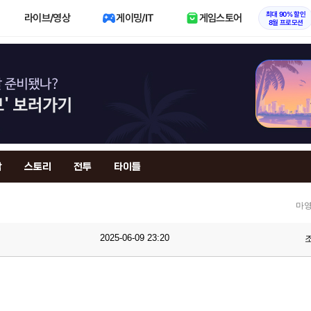
최대 90% 할인
라이브/영상
게이밍/IT
게임스토어
8월 프로모션
작
스토리
전투
타이틀
마영
2025-06-09 23:20