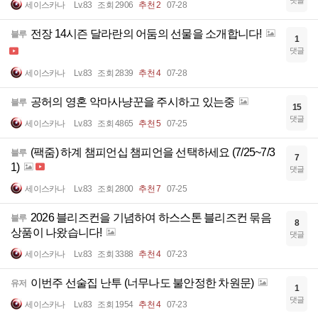
세이스카나
Lv.83
조회 2906
추천 2
07-28
전장 14시즌 달라란의 어둠의 선물을 소개합니다!
블루
1
댓글
세이스카나
Lv.83
조회 2839
추천 4
07-28
공허의 영혼 악마사냥꾼을 주시하고 있는중
블루
15
댓글
세이스카나
Lv.83
조회 4865
추천 5
07-25
(팩줌) 하계 챔피언십 챔피언을 선택하세요 (7/25~7/3
블루
7
1)
댓글
세이스카나
Lv.83
조회 2800
추천 7
07-25
2026 블리즈컨을 기념하여 하스스톤 블리즈컨 묶음
블루
8
상품이 나왔습니다!
댓글
세이스카나
Lv.83
조회 3388
추천 4
07-23
이번주 선술집 난투 (너무나도 불안정한 차원문)
유저
1
댓글
세이스카나
Lv.83
조회 1954
추천 4
07-23