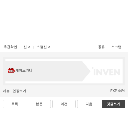
추천확인
신고
스팸신고
공유
스크랩
세이스카나
메뉴
인장보기
EXP 44%
목록
본문
이전
다음
댓글쓰기