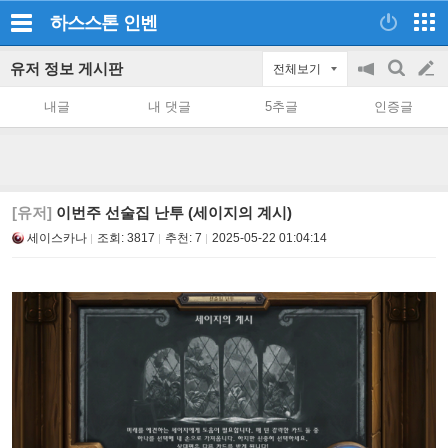
하스스톤
인벤
유저 정보 게시판
전체보기
공
검
글
지
색
내글
내 댓글
5추글
인증글
on/off
쓰
기
[유저]
이번주 선술집 난투 (세이지의 계시)
세이스카나
조회:
3817
추천:
7
2025-05-22 01:04:14