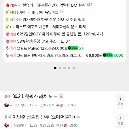
[24]
펄없의 퍼주는듯하면서 악랄한 BM 설계
검은사막
[1]
[여행_국내] 남해 독일마을
여행
카가미하라 하루 성우 정보 및 주요 필모
아스오라
라스트 에포크 시즌5 - 서리화신의 분노 티저
PV
62%할인!C2Y 퓨어 아쿠아 휩 클렌징 폼, 120ml, 4개
핫딜
59%할인!꽁꽁 망고 주스, 1L, 3개
핫딜
팰월드 Palworld
25%
24,000원
5%
특가
그랑블루 판타지 리링크 엔드리스 라그나로크 Granblue Fantasy Relink Endless Ragnarok
66,800원
7,000
특가
36.2.1 핫픽스 패치 노트
블루
3
댓글
세이스카나
Lv.83
조회 2785
추천 2
13:43
이번주 선술집 난투 (쇼미더졸개)
유저
3
댓글
세이스카나
Lv.83
조회 2225
추천 10
08-06