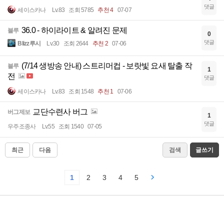
댓글
세이스카나
Lv.83
조회 5785
추천 4
07-07
36.0 - 하이라이트 & 알려진 문제
블루
0
댓글
Blizz루시
Lv.30
조회 2644
추천 2
07-06
(7/14 생방송 안내) 스트리머컵 - 보랏빛 요새 탈출 작
블루
1
전
댓글
세이스카나
Lv.83
조회 1548
추천 1
07-06
교단수련사 버그
버그제보
1
댓글
우주조종사
Lv.55
조회 1540
07-05
최근
다음
검색
글쓰기
1
2
3
4
5