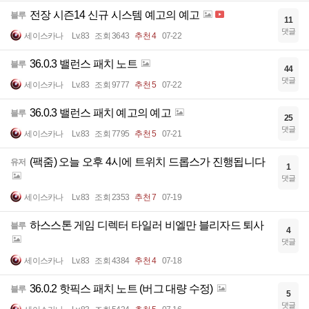
전장 시즌14 신규 시스템 예고의 예고
블루
11
댓글
세이스카나
Lv.83
조회 3643
추천 4
07-22
36.0.3 밸런스 패치 노트
블루
44
댓글
세이스카나
Lv.83
조회 9777
추천 5
07-22
36.0.3 밸런스 패치 예고의 예고
블루
25
댓글
세이스카나
Lv.83
조회 7795
추천 5
07-21
(팩줌) 오늘 오후 4시에 트위치 드롭스가 진행됩니다
유저
1
댓글
세이스카나
Lv.83
조회 2353
추천 7
07-19
하스스톤 게임 디렉터 타일러 비엘만 블리자드 퇴사
블루
4
댓글
세이스카나
Lv.83
조회 4384
추천 4
07-18
36.0.2 핫픽스 패치 노트 (버그 대량 수정)
블루
5
댓글