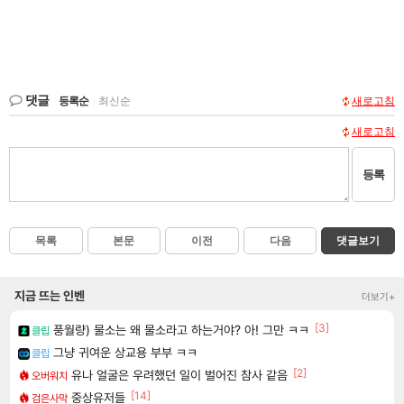
댓글
등록순
|
최신순
새로고침
새로고침
등록
목록
본문
이전
다음
댓글보기
지금 뜨는 인벤
더보기+
[3]
풍월량) 물소는 왜 물소라고 하는거야? 아! 그만 ㅋㅋ
클립
그냥 귀여운 상교용 부부 ㅋㅋ
클립
[2]
유나 얼굴은 우려했던 일이 벌어진 참사 같음
오버워치
[14]
중상유저들
검은사막