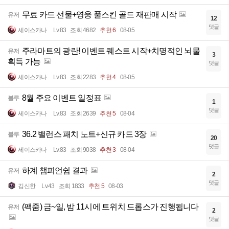
무료 카드 선물+영웅 풀스킨 골드 재판매 시작
유저
12
댓글
세이스카나
Lv.83
조회 4682
추천 6
08-05
주라마트의 광란! 이벤트 퀘스트 시작+치명적인 뇌물
유저
3
획득 가능
댓글
세이스카나
Lv.83
조회 2283
추천 4
08-05
8월 주요 이벤트 일정표
블루
1
댓글
세이스카나
Lv.83
조회 2639
추천 5
08-04
36.2 밸런스 패치 노트+신규 카드 3장
블루
20
댓글
세이스카나
Lv.83
조회 9038
추천 3
08-04
하계 챔피언쉽 결과
유저
2
댓글
김신한
Lv.43
조회 1833
추천 5
08-03
(팩줌) 금~일, 밤 11시에 트위치 드롭스가 진행됩니다
유저
2
댓글