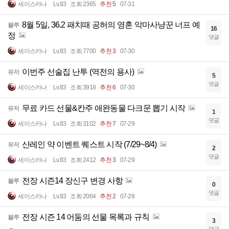
세이스카나
Lv.83
조회 2365
추천 5
07-31
8월 5일, 36.2 패치때 공허의 영혼 악마사냥꾼 너프 예
블루
16
정
댓글
세이스카나
Lv.83
조회 7700
추천 3
07-30
이번주 선술집 난투 (역전의 용사)
유저
5
댓글
세이스카나
Lv.83
조회 3918
추천 6
07-30
무료 카드 선물&칸주 애완동물 다크문 뽑기 시작
유저
1
댓글
세이스카나
Lv.83
조회 3102
추천 7
07-29
산레인 약 이벤트 퀘스트 시작 (7/29~8/4)
유저
2
댓글
세이스카나
Lv.83
조회 2412
추천 3
07-29
전장 시즌14 장신구 변경 사항
블루
0
댓글
세이스카나
Lv.83
조회 2064
추천 2
07-28
전장 시즌 14 어둠의 선물 목록과 규칙
블루
3
댓글