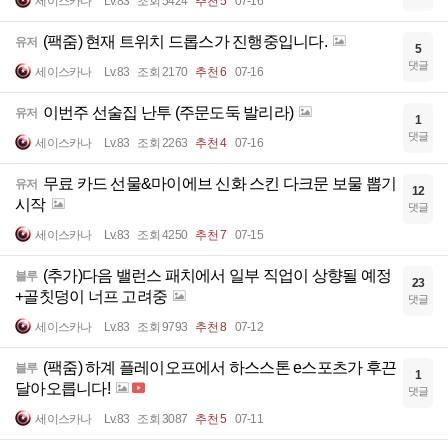
세이스카나
Lv.83
조회 5424
추천 5
07-16
(팩줌) 현재 트위치 드롭스가 진행중입니다.
유저
5
댓글
세이스카나
Lv.83
조회 2170
추천 6
07-16
이번주 선술집 난투 (주문도둑 발리라)
유저
1
댓글
세이스카나
Lv.83
조회 2263
추천 4
07-16
무료 카드 선물&마이에브 신화 스킨 다크문 보물 뽑기
유저
12
시작
댓글
세이스카나
Lv.83
조회 4250
추천 7
07-15
(추가)다음 밸런스 패치에서 일부 직업이 상향될 예정
블루
23
+골칫덩이 너프 고려중
댓글
세이스카나
Lv.83
조회 9793
추천 8
07-12
(팩줌) 하계 플레이오프에서 하스스톤 e스포츠가 후끈
블루
1
달아오릅니다!
댓글
세이스카나
Lv.83
조회 3087
추천 5
07-11