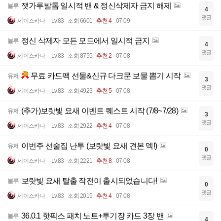
잿가루발톱 일시적 밴 & 정신삭제자 금지 해제
블루
4
댓글
세이스카나
Lv.83
조회 6601
추천 4
07-09
정신 삭제자 모든 모드에서 일시적 금지
블루
4
댓글
세이스카나
Lv.83
조회 8755
추천 2
07-08
무료 카드팩 선물&신규 다크문 보물 뽑기 시작
유저
3
댓글
세이스카나
Lv.83
조회 4923
추천 5
07-08
(추가)보랏빛 요새 이벤트 퀘스트 시작 (7/8~7/28)
유저
3
댓글
세이스카나
Lv.83
조회 2922
추천 4
07-08
이번주 선술집 난투 (보랏빛 요새 견본 덱!)
유저
0
댓글
세이스카나
Lv.83
조회 2221
추천 8
07-08
보랏빛 요새 탈출 작전이 출시되었습니다!
블루
0
댓글
세이스카나
Lv.83
조회 2015
추천 4
07-08
36.0.1 핫픽스 패치 노트+투기장 카드 3장 밴
블루
4