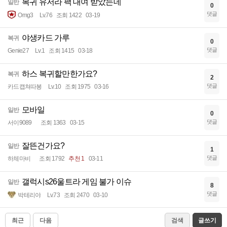
복귀 유저라 팩 대여 받았는데
일반
0
댓글
Omg3
Lv.76
조회 1422
03-19
야생카드 가루
복귀
0
댓글
Genie27
Lv.1
조회 1415
03-18
하스 복귀할만한가요?
복귀
2
댓글
카드캡쳐따봉
Lv.10
조회 1975
03-16
모바일
일반
0
댓글
서이9089
조회 1363
03-15
잘뜬건가요?
일반
1
댓글
하체마비
조회 1792
추천 1
03-11
갤럭시s26울트라 게임 불가 이슈
일반
8
댓글
박테리야
Lv.73
조회 2470
03-10
최근
다음
검색
글쓰기