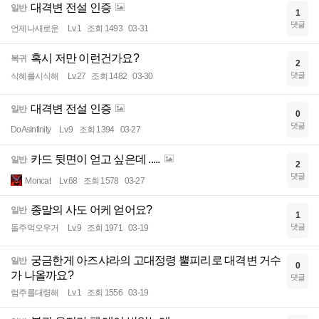
대격변 전설 인증
일반
1
댓글
언제나새로운
Lv.1
조회 1493
03-31
혹시 저만 이런건가요?
복귀
2
댓글
식혜를시식해
Lv.27
조회 1482
03-30
대격변 전설 인증
일반
0
댓글
DoAsInfinity
Lv.9
조회 1394
03-27
카드 뒷면이 얻고 싶은데 .....
일반
2
댓글
Moncat
Lv.68
조회 1578
03-27
종말의 사도 어케 얻어요?
일반
1
댓글
돌주먹오우거
Lv.9
조회 1971
03-19
궁금한게 아즈샤라의 고대정령 뿔피리로 대격변 거수
일반
0
가 나올까요?
댓글
럼주를대령해
Lv.1
조회 1556
03-19