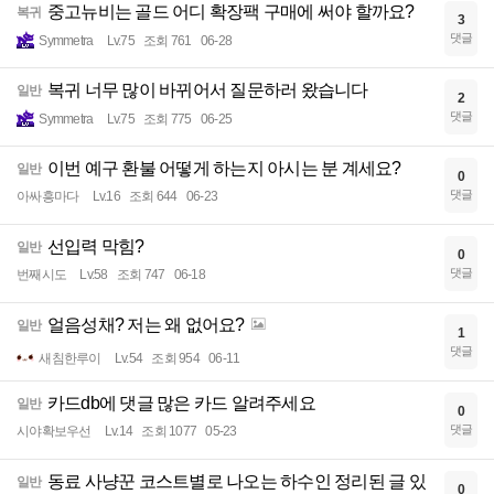
중고뉴비는 골드 어디 확장팩 구매에 써야 할까요?
복귀
3
댓글
Symmetra
Lv.75
조회 761
06-28
복귀 너무 많이 바뀌어서 질문하러 왔습니다
일반
2
댓글
Symmetra
Lv.75
조회 775
06-25
이번 예구 환불 어떻게 하는지 아시는 분 계세요?
일반
0
댓글
아싸흥마다
Lv.16
조회 644
06-23
선입력 막힘?
일반
0
댓글
번째시도
Lv.58
조회 747
06-18
얼음성채? 저는 왜 없어요?
일반
1
댓글
새침한루이
Lv.54
조회 954
06-11
카드db에 댓글 많은 카드 알려주세요
일반
0
댓글
시야확보우선
Lv.14
조회 1077
05-23
동료 사냥꾼 코스트별로 나오는 하수인 정리된 글 있
일반
0