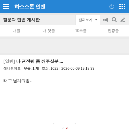
하스스톤
인벤
질문과 답변 게시판
전체보기
공
검
글
지
색
내글
내 댓글
10추글
인증글
on/off
쓰
기
[일반]
나 관전퀘 좀 깨주실분....
애니팡이요
댓글: 1 개
조회:
1022
2026-05-09 19:18:33
태그 남겨줘잉..