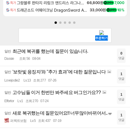
그랑블루 판타지 리링크 엔드리스 라그나로크 Granblue Fantasy Relink Endless Ragnarok
66,800원
7,000
특가
드래곤소드 어웨이크닝 DragonSword Awakening
33,000원
10%
특가
최근에 복귀를 했는데 질문이 있습니다.
일반
0
댓글
Dassie
조회 56
08-04
'보랏빛 응징자'와 "추가 효과"에 대한 질문입니다
일반
1
댓글
Lovejodie2
Lv.13
조회 277
07-26
고수님들 이거 한번만 봐주세요 버그인가요??
일반
1
댓글
Effortor
Lv.1
조회 270
07-24
새로 복귀했는데 질문있어요!! 너무많이바뀌어서..ㅠ
일반
1
댓글
퍼펙트보험
Lv.5
조회 437
07-19