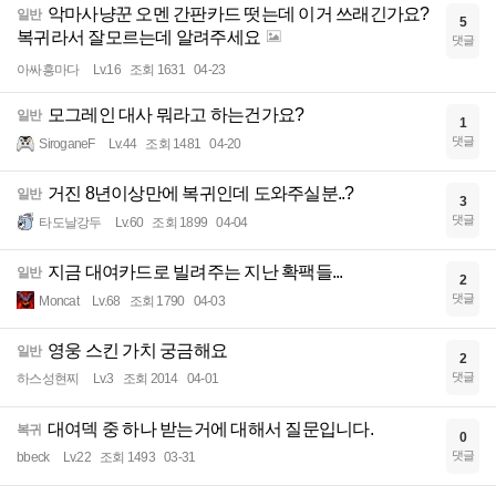
악마사냥꾼 오멘 간판카드 떳는데 이거 쓰래긴가요?
일반
5
복귀라서 잘모르는데 알려주세요
댓글
아싸흥마다
Lv.16
조회 1631
04-23
모그레인 대사 뭐라고 하는건가요?
일반
1
댓글
SiroganeF
Lv.44
조회 1481
04-20
거진 8년이상만에 복귀인데 도와주실분..?
일반
3
댓글
타도날강두
Lv.60
조회 1899
04-04
지금 대여카드로 빌려주는 지난 확팩들...
일반
2
댓글
Moncat
Lv.68
조회 1790
04-03
영웅 스킨 가치 궁금해요
일반
2
댓글
하스성현찌
Lv.3
조회 2014
04-01
대여덱 중 하나 받는거에 대해서 질문입니다.
복귀
0
댓글
bbeck
Lv.22
조회 1493
03-31