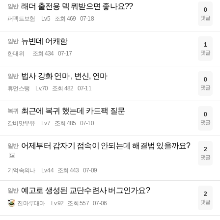
래더 출전용 덱 뭐받으면 좋나요??
일반
0
댓글
퍼펙트보험
Lv.5
조회 469
07-18
뉴빈데 어캐함
일반
1
댓글
한대위
조회 434
07-17
법사 강화 연마 , 변신, 연마
일반
0
댓글
휴먼스탱
Lv.70
조회 482
07-11
최근에 복귀 했는데 카드팩 질문
복귀
0
댓글
갈비맛우유
Lv.7
조회 485
07-10
어제부터 갑자기 접속이 안되는데 해결법 있을까요?
일반
2
댓글
기억속의나
Lv.44
조회 443
07-09
예고로 생성된 교단수련사 버그인가요?
일반
2
댓글
진마루대마
Lv.92
조회 557
07-06