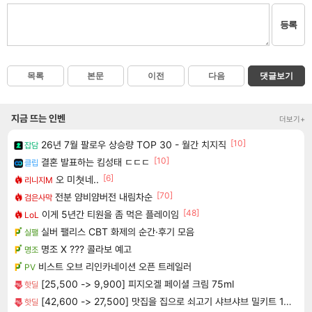
등록
목록
본문
이전
다음
댓글보기
지금 뜨는 인벤
더보기+
[10]
26년 7월 팔로우 상승량 TOP 30 - 월간 치지직
잡담
[10]
결혼 발표하는 킴성태 ㄷㄷㄷ
클립
[6]
오 미쳣네..
리니지M
[70]
전분 얌비얌버전 내림차순
검은사막
[48]
이게 5년간 티원을 좀 먹은 플레이임
LoL
실버 팰리스 CBT 화제의 순간·후기 모음
실팰
명조 X ??? 콜라보 예고
명조
비스트 오브 리인카네이션 오픈 트레일러
PV
[25,500 -> 9,900] 피지오겔 페이셜 크림 75ml
핫딜
[42,600 -> 27,500] 맛집을 집으로 쇠고기 샤브샤브 밀키트 1.2kg
핫딜