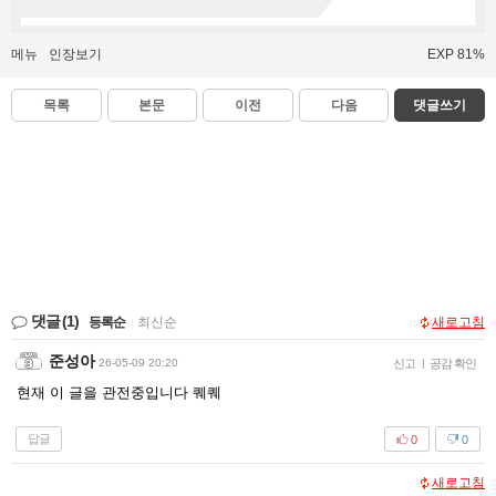
메뉴
인장보기
EXP 81%
목록
본문
이전
다음
댓글쓰기
댓글
(1)
등록순
|
최신순
새로고침
준성아
26-05-09 20:20
신고
|
공감 확인
현재 이 글을 관전중입니다 퀘퀘
답글
0
0
새로고침