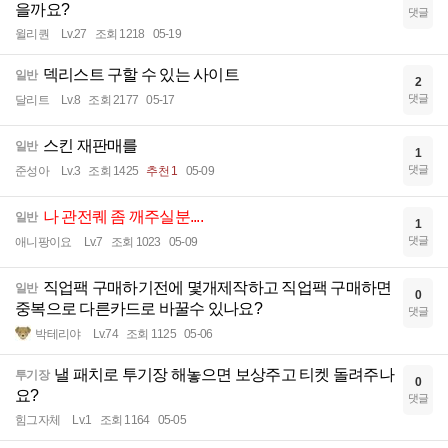
을까요?
댓글
윌리퀀
Lv.27
조회 1218
05-19
덱리스트 구할 수 있는 사이트
일반
2
댓글
달리트
Lv.8
조회 2177
05-17
스킨 재판매를
일반
1
댓글
준성아
Lv.3
조회 1425
추천 1
05-09
나 관전퀘 좀 깨주실분....
일반
1
댓글
애니팡이요
Lv.7
조회 1023
05-09
직업팩 구매하기전에 몇개제작하고 직업팩 구매하면
일반
0
중복으로 다른카드로 바꿀수 있나요?
댓글
박테리야
Lv.74
조회 1125
05-06
낼 패치로 투기장 해놓으면 보상주고 티켓 돌려주나
투기장
0
요?
댓글
힘그자체
Lv.1
조회 1164
05-05