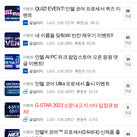
QUIZ! EVENT! 인텔 코어 프로세서 퀴즈 이
이벤트
68
벤트
댓글
글알리미
Lv.33
조회 11576
추천 11
06-11
내 이름을 맞춰봐! 빈칸 채우기 이벤트!!
이벤트
65
댓글
글알리미
Lv.33
조회 1985
추천 9
05-20
인텔 AI PC 위크 팝업스토어 오픈 응원 댓
이벤트
34
글 이벤트!
댓글
글알리미
Lv.33
조회 3319
추천 5
02-19
인텔 코어 Ultra 프로세서 출시 이벤트
이벤트
31
댓글
글알리미
Lv.33
조회 16587
추천 4
12-19
G-STAR 2023 소문내고 지스타 입장권 받
이벤트
0
자!
댓글
글알리미
Lv.33
조회 10617
추천 4
11-03
인텔® 코어™ 프로세서(14세대) 신제품 출
이벤트
44