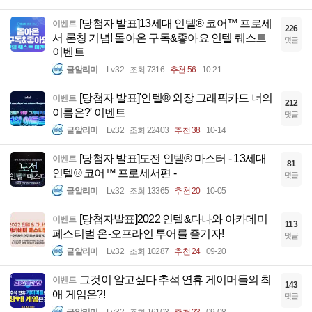
[당첨자 발표]13세대 인텔® 코어™ 프로세
이벤트
226
서 론칭 기념! 돌아온 구독&좋아요 인텔 퀘스트
댓글
이벤트
글알리미
Lv.32
조회 7316
추천 56
10-21
[당첨자 발표]'인텔® 외장 그래픽카드 너의
이벤트
212
이름은?' 이벤트
댓글
글알리미
Lv.32
조회 22403
추천 38
10-14
[당첨자 발표]도전 인텔® 마스터 - 13세대
이벤트
81
인텔® 코어™ 프로세서편 -
댓글
글알리미
Lv.32
조회 13365
추천 20
10-05
[당첨자발표]2022 인텔&다나와 아카데미
이벤트
113
페스티벌 온-오프라인 투어를 즐기자!
댓글
글알리미
Lv.32
조회 10287
추천 24
09-20
그것이 알고싶다 추석 연휴 게이머들의 최
이벤트
143
애 게임은?!
댓글
글알리미
Lv.32
조회 16103
추천 23
09-08