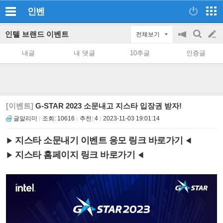
인벤
인텔 브랜드 이벤트
전체보기
공
검
글
지
색
내글
내 댓글
10추글
인증글
on/off
쓰
기
[이벤트]
G-STAR 2023 소문내고 지스타 입장권 받자!
글알리미
조회:
10616
추천:
4
2023-11-03 19:01:14
지스타 소문내기 이벤트 응모 링크 바로가기
▶
◀
지스타 홈페이지 링크 바로가기
▶
◀