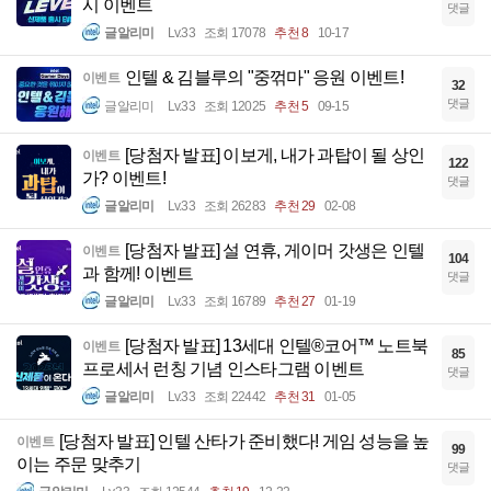
시 이벤트
댓글
글알리미
Lv.33
조회 17078
추천 8
10-17
인텔 & 김블루의 "중꺾마" 응원 이벤트!
이벤트
32
댓글
글알리미
Lv.33
조회 12025
추천 5
09-15
[당첨자 발표] 이보게, 내가 과탑이 될 상인
이벤트
122
가? 이벤트!
댓글
글알리미
Lv.33
조회 26283
추천 29
02-08
[당첨자 발표] 설 연휴, 게이머 갓생은 인텔
이벤트
104
과 함께! 이벤트
댓글
글알리미
Lv.33
조회 16789
추천 27
01-19
[당첨자 발표] 13세대 인텔®코어™ 노트북
이벤트
85
프로세서 런칭 기념 인스타그램 이벤트
댓글
글알리미
Lv.33
조회 22442
추천 31
01-05
[당첨자 발표] 인텔 산타가 준비했다! 게임 성능을 높
이벤트
99
이는 주문 맞추기
댓글