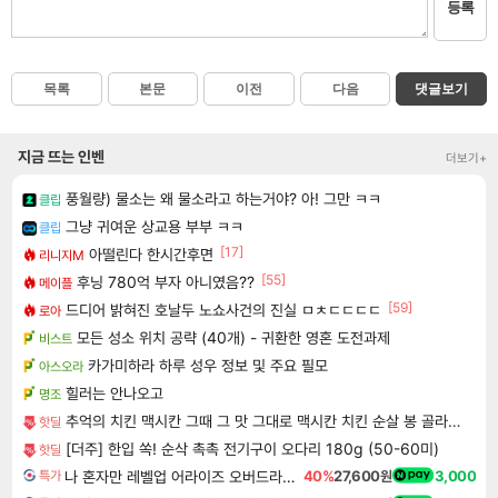
등록
목록
본문
이전
다음
댓글보기
지금 뜨는 인벤
더보기+
풍월량) 물소는 왜 물소라고 하는거야? 아! 그만 ㅋㅋ
클립
그냥 귀여운 상교용 부부 ㅋㅋ
클립
[17]
아떨린다 한시간후면
리니지M
[55]
후닝 780억 부자 아니였음??
메이플
[59]
드디어 밝혀진 호날두 노쇼사건의 진실 ㅁㅊㄷㄷㄷㄷ
로아
모든 성소 위치 공략 (40개) - 귀환한 영혼 도전과제
비스트
카가미하라 하루 성우 정보 및 주요 필모
아스오라
힐러는 안나오고
명조
추억의 치킨 맥시칸 그때 그 맛 그대로 맥시칸 치킨 순살 봉 골라담기 2+2 총 4봉지
핫딜
[더주] 한입 쏙! 순삭 촉촉 전기구이 오다리 180g (50-60미)
핫딜
나 혼자만 레벨업 어라이즈 오버드라이브 Solo Leveling Arise
40%
27,600원
3,000
특가