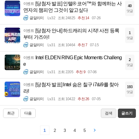
[당첨자 발표] 인텔® 코어™와 함께하는 사
이벤트
40
연자의 챔피언 그것이 알고싶다
댓글
글알리미
Lv.32
조회 24825
추천 14
07-26
[당첨자 안내] 하드캐리의 시작! 사전 등록
이벤트
1
부터 가즈아!
댓글
글알리미
Lv.31
조회 10464
추천 7
07-15
Intel ELDEN RING Epic Moments Challeng
이벤트
2
e
댓글
글알리미
Lv.31
조회 2205
추천 9
07-06
[당첨자 발표] Intel 숨은 칠구 i7&i9를 찾아
이벤트
193
라!
댓글
글알리미
Lv.31
조회 10422
추천 26
07-05
최근
다음
검색
글쓰기
1
2
3
4
5