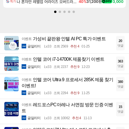
나 혼자만 레벨업 어라이즈 오버드라이브 디럭스 에디션 Solo Leveling Arise Overdrive Deluxe Edition
40%
31,200원
3,000
특가
가성비 끝판왕 인텔 AI PC 특가 이벤트
이벤트
20
댓글
글알리미
Lv.33
조회 2569
추천 4
01-25
인텔 코어 i7-14700K 제품찾기 이벤트
이벤트
363
댓글
글알리미
Lv.33
조회 2237
추천 9
12-23
인텔 코어 Ultra 9 프로세서 285K 제품 찾기
이벤트
380
이벤트!
댓글
글알리미
Lv.33
조회 2294
추천 9
11-25
레드포스PC아레나 서면점 방문 인증 이벤
이벤트
15
트
댓글
글알리미
Lv.33
조회 10062
추천 4
11-13