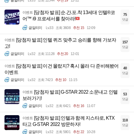
글알리미
Lv.33
조회 12544
추천 19
12-22
[당첨자 발표] 순.간.포.착 13세대 인텔®코
이벤트
75
어™ i9 프로세서를 찾아라!
댓글
글알리미
Lv.33
조회 3608
추천 15
12-09
[당첨자 발표] 인텔 퀴즈 맞추고 승리를 향해 가보자
이벤트
157
고!
댓글
글알리미
Lv.32
조회 11128
추천 20
12-01
[당첨자 발표] 이건 몰랐지? 혹시 몰라 다 준비해봤어
이벤트
40
이벤트
댓글
글알리미
Lv.32
조회 7423
추천 10
11-15
[당첨자 발표] G-STAR 2022 소문내고 인텔
이벤트
53
보러가기!
댓글
글알리미
Lv.32
조회 6421
추천 16
11-07
[당첨자 발표] 인텔과 함께 지스타로, KTX
이벤트
118
타고 G-STAR 2022 방문하자!
댓글
글알리미
Lv.32
조회 5801
추천 22
10-28