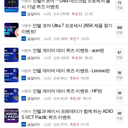
인텔® 코어™ Ultra 데스크탑 프로세서 출
이벤트
71
시 기념 퀴즈 이벤트
댓글
글알리미
Lv.33
조회 23588
추천 11
11-05
인텔 코어 Ultra 7 프로세서 265K 제품 찾기
이벤트
368
이벤트!
댓글
글알리미
Lv.33
조회 1999
추천 7
10-25
인텔 게이머 데이 퀴즈 이벤트 - acer편
이벤트
67
댓글
글알리미
Lv.33
조회 14543
추천 10
09-02
인텔 게이머 데이 퀴즈 이벤트 - Lenovo편
이벤트
56
댓글
글알리미
Lv.33
조회 9421
추천 6
08-26
인텔 게이머 데이 퀴즈 이벤트 - HP편
이벤트
59
댓글
글알리미
Lv.33
조회 9228
추천 10
08-19
인텔과 에이서 프레데터가 함께 하는 ADIO
이벤트
69
S VCT Pacific 퀴즈 이벤트
댓글
글알리미
Lv.33
조회 3770
추천 9
07-26