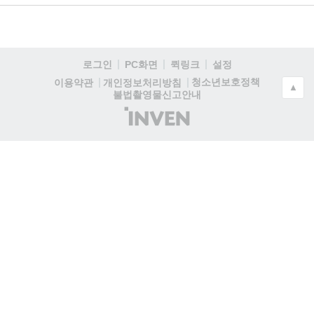
로그인
PC화면
퀵링크
설정
청소년보호정책
이용약관
개인정보처리방침
▲
불법촬영물신고안내
(주)
인
벤