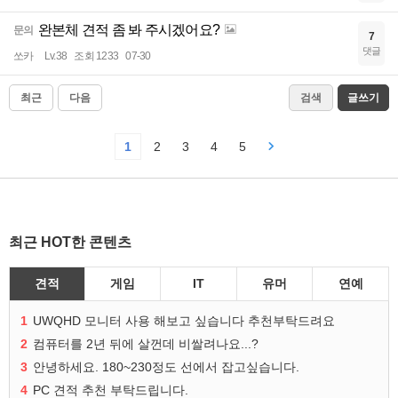
완본체 견적 좀 봐 주시겠어요?
문의
7
댓글
쏘카
Lv.38
조회 1233
07-30
최근
다음
검색
글쓰기
1
2
3
4
5
최근 HOT한 콘텐츠
견적
게임
IT
유머
연예
1
UWQHD 모니터 사용 해보고 싶습니다 추천부탁드려요
2
컴퓨터를 2년 뒤에 살껀데 비쌀려나요...?
3
안녕하세요. 180~230정도 선에서 잡고싶습니다.
4
PC 견적 추천 부탁드립니다.