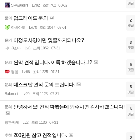
댓글
Skywalkers
Lv.92
조회 762
08-02
업그레이드 문의
문의
2
댓글
아비아오
Lv.70
조회 1047
08-01
이정도사양이면 몇클까지되나요?
문의
3
댓글
디아3소마
Lv.8
조회 1052
07-31
찐막 견적 입니다. 이륙 하겠습니다...!?
문의
5
댓글
뽕잎
Lv.86
조회 1225
07-31
데스크탑 견적 문의 드립니다.
문의
5
댓글
Babmalli
Lv.20
조회 1123
07-31
안녕하세요! 견적 짜봤는데 봐주시면 감사하겠습니다!
문의
6
댓글
장판싸게
Lv.2
조회 1136
07-31
200만원 참고 견적입니다.
추천
0