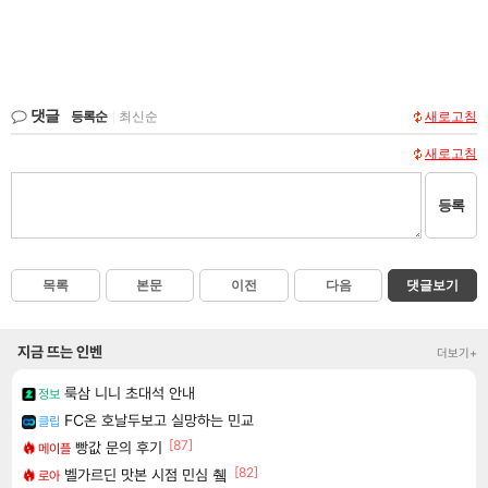
댓글
등록순
|
최신순
새로고침
새로고침
등록
목록
본문
이전
다음
댓글보기
지금 뜨는 인벤
더보기+
룩삼 니니 초대석 안내
정보
FC온 호날두보고 실망하는 민교
클립
[87]
빵값 문의 후기
메이플
[82]
벨가르딘 맛본 시점 민심 췤
로아