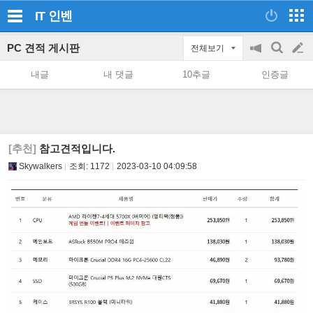
IT
인벤
PC 견적 게시판
전체보기
공
검
글
지
색
내글
내 댓글
10추글
인증글
on/off
쓰
기
[추천]
참고견적입니다.
Skywalkers
조회:
1172
2023-03-10 04:09:58