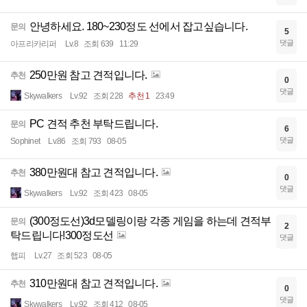
안녕하세요. 180~230정도 선에서 잡고싶습니다.
문의
5
댓글
아프리카리퍼
Lv.8
조회 639
11:29
250만원 참고 견적입니다.
추천
0
댓글
Skywalkers
Lv.92
조회 228
추천 1
23:49
PC 견적 추천 부탁드립니다.
문의
6
댓글
Sophinet
Lv.86
조회 793
08-05
380만원대 참고 견적입니다.
추천
0
댓글
Skywalkers
Lv.92
조회 423
08-05
(300정도선)3d모델링이랑 각종 게임을 하는데 견적부
문의
2
탁드립니다!300정도선
댓글
햅피
Lv.27
조회 523
08-05
310만원대 참고 견적입니다.
추천
0
댓글
Skywalkers
Lv.92
조회 412
08-05