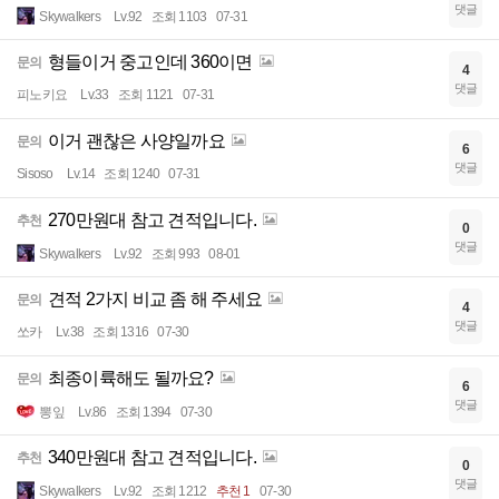
댓글
Skywalkers
Lv.92
조회 1103
07-31
형들이거 중고인데 360이면
문의
4
댓글
피노키요
Lv.33
조회 1121
07-31
이거 괜찮은 사양일까요
문의
6
댓글
Sisoso
Lv.14
조회 1240
07-31
270만원대 참고 견적입니다.
추천
0
댓글
Skywalkers
Lv.92
조회 993
08-01
견적 2가지 비교 좀 해 주세요
문의
4
댓글
쏘카
Lv.38
조회 1316
07-30
최종이륙해도 될까요?
문의
6
댓글
뽕잎
Lv.86
조회 1394
07-30
340만원대 참고 견적입니다.
추천
0
댓글
Skywalkers
Lv.92
조회 1212
추천 1
07-30