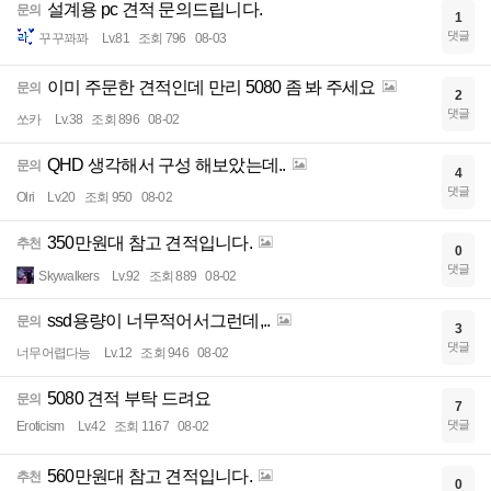
설계용 pc 견적 문의드립니다.
문의
1
댓글
꾸꾸꽈꽈
Lv.81
조회 796
08-03
이미 주문한 견적인데 만리 5080 좀 봐 주세요
문의
2
댓글
쏘카
Lv.38
조회 896
08-02
QHD 생각해서 구성 해보았는데..
문의
4
댓글
Olri
Lv.20
조회 950
08-02
350만원대 참고 견적입니다.
추천
0
댓글
Skywalkers
Lv.92
조회 889
08-02
ssd용량이 너무적어서그런데,..
문의
3
댓글
너무어렵다능
Lv.12
조회 946
08-02
5080 견적 부탁 드려요
문의
7
댓글
Eroticism
Lv.42
조회 1167
08-02
560만원대 참고 견적입니다.
추천
0