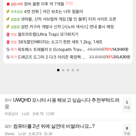
[13]
장비 올환 이후 약 7개월
검은사막
4컷 만화 | 야간 보초는 너무 힘들어
아주프로
넷마블, 신작 서브컬쳐 게임 [펄 인 블루] 티저 사이트 오픈
섭컬겜
섬란 카구라 개발사 신작 [시노비 넥서스] 연내 출시 예정
섭컬겜
울트라트랩(Ultra Trap) 모기퇴치기
핫딜
36%할인!배터지는 소고기 한판 세트 1.2kg, 1세트
핫딜
옥토패스 트래블러 II Octopath Traveler II
49,800원
70%
14,940원
특가
드래곤즈 도그마 2 다크 어리즌 확장팩 예약구매 Dragon's Dogma 2 Dark Arisen Expansion DLC
33,800원
10%
30,420원
특가
UWQHD 모니터 사용 해보고 싶습니다 추천부탁드려
문의
1
요
댓글
뚜껑닫어
Lv.21
조회 76
11:50
컴퓨터를 2년 뒤에 살껀데 비쌀려나요...?
일반
8
댓글
Sisoso
Lv.15
조회 276
01:30