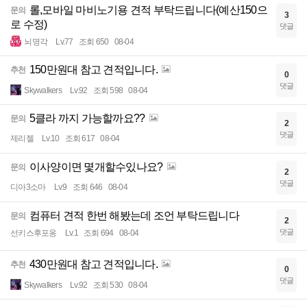
롤,모바일 마비노기용 견적 부탁드립니다(예산150으
문의
3
로 수정)
댓글
뇌명각
Lv.77
조회 650
08-04
150만원대 참고 견적입니다.
추천
0
댓글
Skywalkers
Lv.92
조회 598
08-04
5클라 까지 가능할까요??
문의
2
댓글
제리젤
Lv.10
조회 617
08-04
이사양이면 몇개할수있나요?
문의
2
댓글
디아3소마
Lv.9
조회 646
08-04
컴퓨터 견적 한번 해봤는데 조언 부탁드립니다
문의
2
댓글
선키스후포옹
Lv.1
조회 694
08-04
430만원대 참고 견적입니다.
추천
0
댓글
Skywalkers
Lv.92
조회 530
08-04