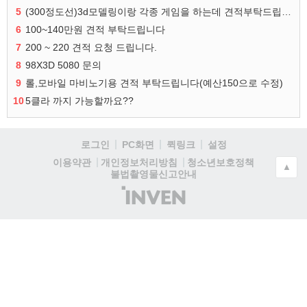
5
(300정도선)3d모델링이랑 각종 게임을 하는데 견적부탁드립니다!300정도선
6
100~140만원 견적 부탁드립니다
7
200 ~ 220 견적 요청 드립니다.
8
98X3D 5080 문의
9
롤,모바일 마비노기용 견적 부탁드립니다(예산150으로 수정)
10
5클라 까지 가능할까요??
로그인
PC화면
퀵링크
설정
청소년보호정책
이용약관
개인정보처리방침
▲
불법촬영물신고안내
(주)
인
벤