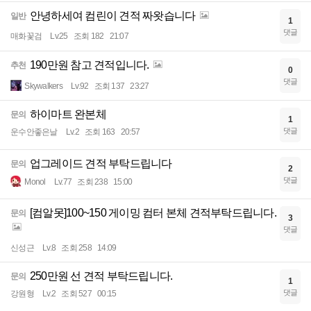
안녕하세여 컴린이 견적 짜왓습니다
일반
1
댓글
매화꽃검
Lv.25
조회 182
21:07
190만원 참고 견적입니다.
추천
0
댓글
Skywalkers
Lv.92
조회 137
23:27
하이마트 완본체
문의
1
댓글
운수안좋은날
Lv.2
조회 163
20:57
업그레이드 견적 부탁드립니다
문의
2
댓글
Monol
Lv.77
조회 238
15:00
[컴알못]100~150 게이밍 컴터 본체 견적부탁드립니다.
문의
3
댓글
신성근
Lv.8
조회 258
14:09
250만원 선 견적 부탁드립니다.
문의
1
댓글
강원형
Lv.2
조회 527
00:15