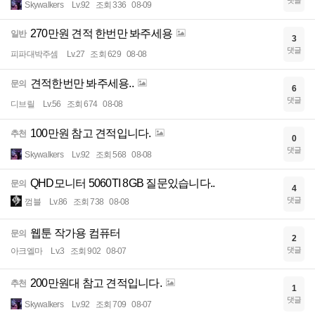
Skywalkers
Lv.92
조회 336
08-09
270만원 견적 한번만 봐주세용
일반
3
댓글
피파대박주셈
Lv.27
조회 629
08-08
견적한번만 봐주세용..
문의
6
댓글
디브릴
Lv.56
조회 674
08-08
100만원 참고 견적입니다.
추천
0
댓글
Skywalkers
Lv.92
조회 568
08-08
QHD모니터 5060TI 8GB 질문있습니다..
문의
4
댓글
껌블
Lv.86
조회 738
08-08
웹툰 작가용 컴퓨터
문의
2
댓글
아크엘마
Lv.3
조회 902
08-07
200만원대 참고 견적입니다.
추천
1
댓글
Skywalkers
Lv.92
조회 709
08-07