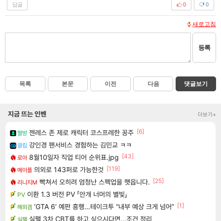
답글
0
0
새로고침
등록
목록
본문
이전
다음
댓글보기
지금 뜨는 인벤
더보기+
[6]
젠레스 존 제로 캐릭터 코스프레한 꽁주
짤방
강인경 팬서비스 경험하는 김민교 ㅋㅋ
클립
[43]
8월10일자 직업 티어 순위표.jpg
로아
[119]
의외로 143퍼로 가능한것
메이플
[25]
빡쳐서 오히려 엄청난 스펙업을 햇읍니다.
리니지M
이환 1.3 버전 PV 「안개 너머의 별빛」
PV
[1]
‘GTA 6’ 예판 흥행…테이크투 “내부 예상 크게 넘어”
해외겜
실팰 3차 CBT를 하고 싶으시다면...조건 정리
실팰