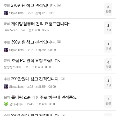
270만원 참고 견적입니다.
추천
0
댓글
Skywalkers
Lv.92
조회 126
23:11
게이밍컴퓨터 견적 요청드립니다~
문의
2
댓글
Jun35297
Lv.46
조회 488
08-09
390만원 참고 견적입니다.
추천
1
댓글
Skywalkers
Lv.92
조회 396
08-09
조립 PC 견적 요청드립니다.
문의
6
댓글
문창동쓰레빠
Lv.1
조회 483
08-09
290만원대 참고 견적입니다.
추천
1
댓글
Skywalkers
Lv.92
조회 354
08-09
롤이랑 스팀게임주로 하는데 견적좀요
문의
2
댓글
꿈의지배자
Lv.45
조회 450
08-09
230만원대 참고 견적입니다.
추천