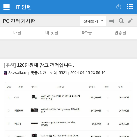
IT
인벤
PC 견적 게시판
전체보기
공
검
글
지
색
내글
내 댓글
10추글
인증글
on/off
쓰
기
[추천]
120만원대 참고 견적입니다.
Skywalkers
댓글: 1 개
조회:
5521
2024-06-15 23:56:46