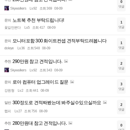
0
댓글
Skywalkers
Lv.92
조회 369
08-09
노트북 추천 부탁드립니다!
문의
1
댓글
꽃길만본다
Lv.5
조회 417
08-09
모니터포함 300 화이트컨셉 견적부탁드려봅니다
문의
1
댓글
doleye
Lv.36
조회 548
08-09
290만원 참고 견적입니다.
추천
2
댓글
Skywalkers
Lv.92
조회 343
08-09
로아 컴퓨터 업그레이드 질문
문의
3
댓글
강원형
Lv.2
조회 441
08-09
300정도로 견적짜봤는데 봐주실수있으실까요
일반
2
댓글
햅피
Lv.27
조회 756
08-09
280만원대 참고 견적입니다.
추천
0
댓글