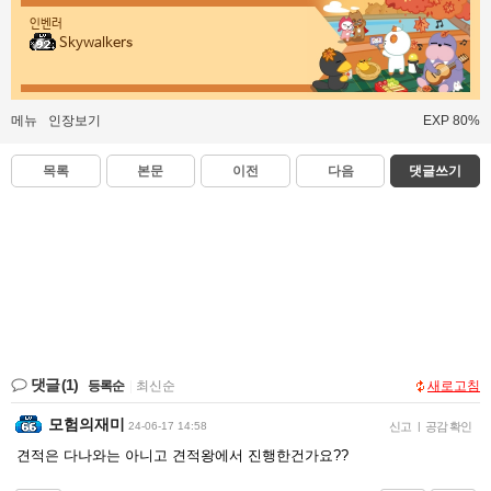
인벤러
Skywalkers
메뉴
인장보기
EXP 80%
목록
본문
이전
다음
댓글쓰기
댓글
(1)
등록순
|
최신순
새로고침
모험의재미
24-06-17 14:58
신고
|
공감 확인
견적은 다나와는 아니고 견적왕에서 진행한건가요??