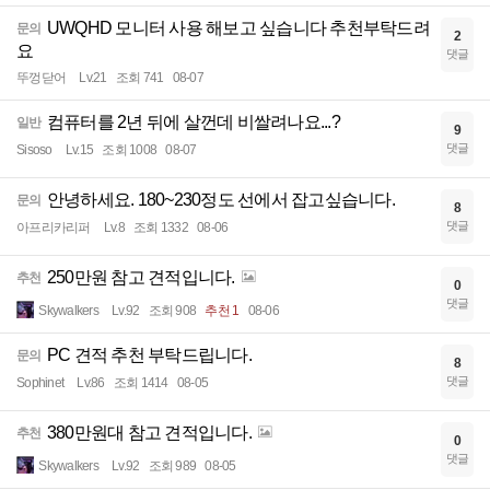
UWQHD 모니터 사용 해보고 싶습니다 추천부탁드려
문의
2
요
댓글
뚜껑닫어
Lv.21
조회 741
08-07
컴퓨터를 2년 뒤에 살껀데 비쌀려나요...?
일반
9
댓글
Sisoso
Lv.15
조회 1008
08-07
안녕하세요. 180~230정도 선에서 잡고싶습니다.
문의
8
댓글
아프리카리퍼
Lv.8
조회 1332
08-06
250만원 참고 견적입니다.
추천
0
댓글
Skywalkers
Lv.92
조회 908
추천 1
08-06
PC 견적 추천 부탁드립니다.
문의
8
댓글
Sophinet
Lv.86
조회 1414
08-05
380만원대 참고 견적입니다.
추천
0
댓글
Skywalkers
Lv.92
조회 989
08-05