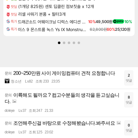
(1개당 825원) 센토 딥클린 점보칫솔 x 12개
핫딜
리셀 샤워기 본품 + 필터3개
핫딜
드래곤소드 어웨이크닝 디럭스 에디션 DragonSword Awakening Deluxe Edition
10%
49,500원
10%
특가
이스 9 몬스트룸 녹스 Ys IX Monstrum Nox
62,800원
60%
25,120원
특가
200~250만원 사이 게이밍컴퓨터 견적 요청합니다
문의
2
댓글
청소년
Lv.82
조회 233
23:35
이륙해도 될까요 ? 컴고수분들의 생각을 듣고싶습니
문의
8
다.
댓글
doleye
Lv.37
조회 247
21:33
조언해주신걸 바탕으로 수정해봤습니다.봐주셔요
문의
0
댓글
doleye
Lv.37
조회 125
23:02