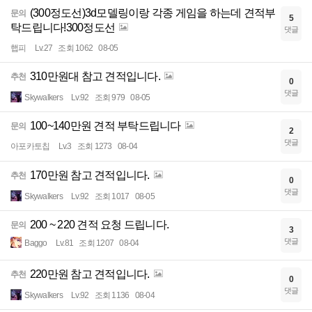
(300정도선)3d모델링이랑 각종 게임을 하는데 견적부
문의
5
탁드립니다!300정도선
댓글
햅피
Lv.27
조회 1062
08-05
310만원대 참고 견적입니다.
추천
0
댓글
Skywalkers
Lv.92
조회 979
08-05
100~140만원 견적 부탁드립니다
문의
2
댓글
아포카토칩
Lv.3
조회 1273
08-04
170만원 참고 견적입니다.
추천
0
댓글
Skywalkers
Lv.92
조회 1017
08-05
200 ~ 220 견적 요청 드립니다.
문의
3
댓글
Baggo
Lv.81
조회 1207
08-04
220만원 참고 견적입니다.
추천
0
댓글
Skywalkers
Lv.92
조회 1136
08-04