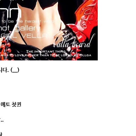
. (__)
15 예토 첫퀸
..
작