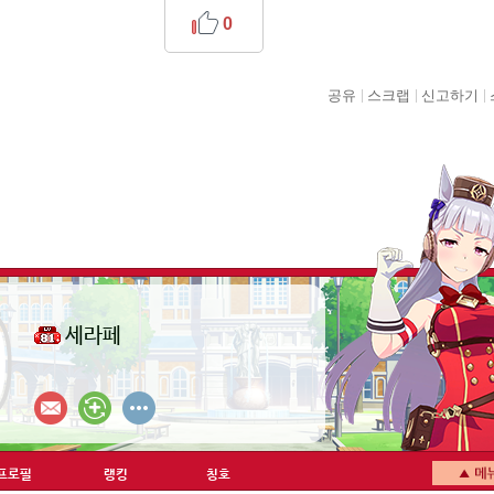
0
공유
스크랩
신고하기
세라페
프로필
랭킹
칭호