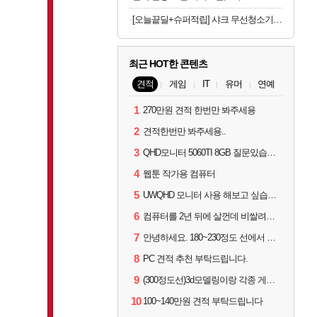
[오늘끝딜+슈퍼적립] 샤크 무선청소기 에보파워시스템 NEO+ 초경량 자동먼지비움 화이트 LC351KRWH/LC350KRWH
최근 HOT한 콘텐츠
견적
게임
IT
유머
연예
1
270만원 견적 한번만 봐주세용
2
견적한번만 봐주세용..
3
QHD모니터 5060TI 8GB 질문있습니다..
4
웹툰 작가용 컴퓨터
5
UWQHD 모니터 사용 해보고 싶습니다 추천부탁드려요
6
컴퓨터를 2년 뒤에 살껀데 비쌀려나요...?
7
안녕하세요. 180~230정도 선에서 잡고싶습니다.
8
PC 견적 추천 부탁드립니다.
9
(300정도선)3d모델링이랑 각종 게임을 하는데 견적부탁드립니다!300정도선
10
100~140만원 견적 부탁드립니다