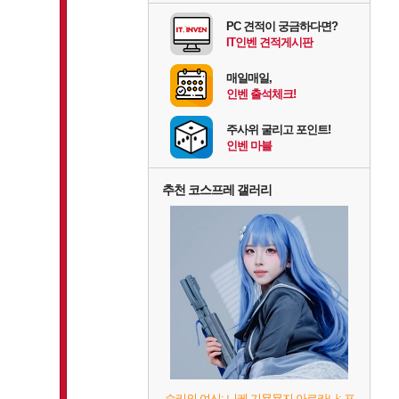
PC 견적이 궁금하다면?
IT인벤 견적게시판
매일매일,
인벤 출석체크!
주사위 굴리고 포인트!
인벤 마블
추천 코스프레 갤러리
승리의 여신: 니케 기묭묭지 아르카나: 포