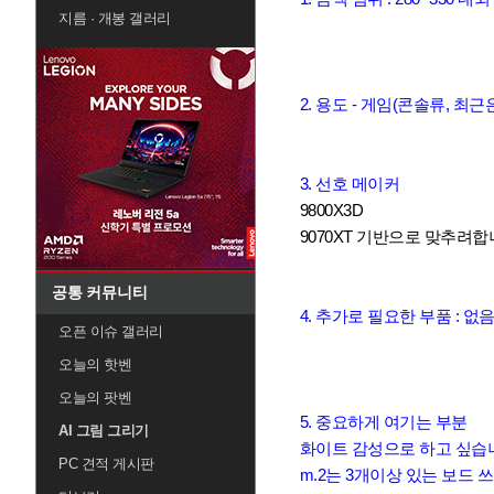
지름 · 개봉 갤러리
2. 용도 - 게임(콘솔류, 최근
3. 선호 메이커
9800X3D
9070XT 기반으로 맞추려합
공통 커뮤니티
4. 추가로 필요한 부품 : 없
오픈 이슈 갤러리
오늘의 핫벤
오늘의 팟벤
5. 중요하게 여기는 부분
AI 그림 그리기
화이트 감성으로 하고 싶습니
PC 견적 게시판
m.2는 3개이상 있는 보드 