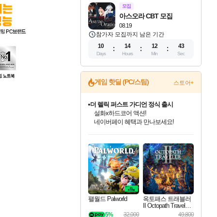
모집
아스오라 CBT 모집
08.19
참가자 모집까지 남은 기간
10
14
12
42
Days
Hours
Min
Sec
게임 핫딜 (PC/스팀)
스토어+
더 렐릭 퍼스트 가디언 정식 출시
설화x하드코어 액션!
네이버페이 혜택과 만나보세요!
베데스다 40주년 기념 할인 중!
인벤게임즈 8월 특별 할인!
드래곤소드: 어웨이크닝 입점!
문명 7 특별 할인!
마블 투혼 파이팅 소울즈 정식출시!
귀무자: 검의 길 예약 판매 중!
비스트 오브 리인카네이션 정식 출시!
커세어 코브 출시 기념 할인!
캡콤 프렌차이즈 할인 진행 중!
캡콤 일부 상품 상시 할인
스타워즈 은하계 레이서
로블록스 기프트 카드 공식 입점
베데스다의 명작들을
인기 퍼블리셔 모음!
스팀으로 만나는 드래곤소드!
조선&고려 DLC 출시 예정
마블 히어로 총 출동&화려한 격투!
10% 할인과
게임프릭 신작 IP
해적'섬'을 발전시키자!
몬헌, 바하 등 인기 IP를
몬헌 와일즈 & 드래곤즈 도그마2
인벤게임즈에서 10% 추가 적립
Robux를 가장 안전하고
40주년 프로모션으로 만나보세요!
최대 90% 할인가를 만나보세요!
네이버혜택과 함께 만나보세요!
50%할인&추가 적립까지!
네이버 포인트 혜택까지!
이니&베니 혜택까지!
네이버 혜택가와 함께 예약하세요!
할인&네이버혜택으로 만나보세요!
할인가에 만나보세요!
일부 에디션 상시 할인!
혜택으로 예약 판매 중
편안하게 충전하세요
팰월드 Palworld
옥토패스 트래블러
II Octopath Traveler I
I
5%
32,000
49,800