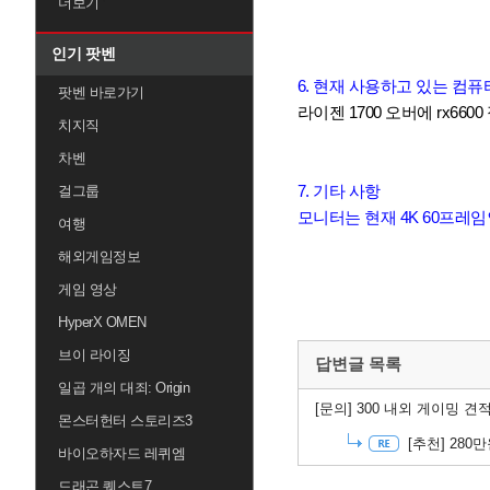
더보기
인기 팟벤
6. 현재 사용하고 있는 컴퓨
팟벤 바로가기
라이젠 1700 오버에 rx660
치지직
차벤
7. 기타 사항
걸그룹
모니터는 현재 4K 60프레
여행
해외게임정보
게임 영상
HyperX OMEN
브이 라이징
답변글 목록
일곱 개의 대죄: Origin
[문의]
300 내외 게이밍 견적
몬스터헌터 스토리즈3
[추천]
280만
바이오하자드 레퀴엠
드래곤 퀘스트7