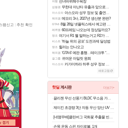
선녀바위해수욕장
여행
무한대 아난타 유출과 앞으로의 예상 (루머)
섭컬겜
아스오라 성우 정보 및 출연작 모음
아스오라
메모리 3사, 2027년 생산분 완판?
해외겜
8월 28일 넷플릭스에서 예고편 공개 예정
스팸신고
추천 확인
GTA6
60프레임 나오는데 정상일까요?
레퀴엠
여기서 R1 뭘 말하는거고 R2가 뭘말하는걸까요?
명조
'하늘 위의 공포' 도전과제 달성법
비스트
힐러는 안나오고
명조
‘GTA 6’ 예판 흥행…테이크투 “내부 예상 크게 넘어”
해외겜
귀여운 아일릿 원희
걸그룹
카가미하라 하루 성우 정보 및 주요 필모
아스오라
새로고침
핫딜
게시판
더보기+
끌리젠 무선 선풍기 BLDC 무소음 가정용 스탠드형
제이킨 초경량 3단 자동 우산 양산 UV 자외선 차단, 핑크, 1개
[네맴무배]클린버그 국화꽃 추출물 빈대 초파리 피레트린 퇴치약 베드버그 벌레 퇴치제 좀벌레
손목 운동 스핀 자이로볼, 1개