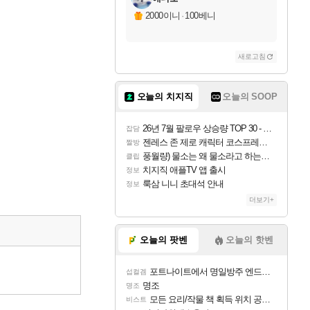
2000이니
·
100베니
새로고침
오늘의 치지직
오늘의 SOOP
26년 7월 팔로우 상승량 TOP 30 - 월간 치지직
잡담
젠레스 존 제로 캐릭터 코스프레한 꽁주
짤방
풍월량) 물소는 왜 물소라고 하는거야? 아! 그만 ㅋㅋ
클립
치지직 애플TV 앱 출시
정보
룩삼 니니 초대석 안내
정보
더보기+
오늘의 팟벤
오늘의 핫벤
포트나이트에서 명일방주 엔드필드 [펠리카] 판매 예정
섭컬겜
명조
명조
모든 요리/작물 책 획득 위치 공략 (36개) - 미식가 도전과제
비스트