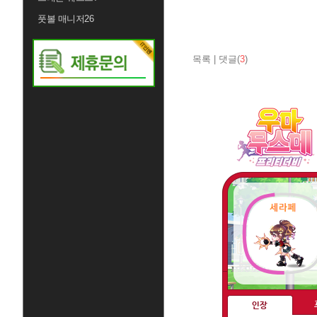
풋볼 매니저26
목록
|
댓글(
3
)
인장