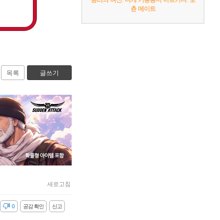
츈 메이트
목록
글쓰기
새로고침
감
0
공감 확인
신고