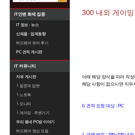
300 내외 게이
IT인벤 화제 집중
IT 정보 · 뉴스
신제품 · 업계동향
하드웨어 유저 후기
PC 견적 게시판
IT 커뮤니티
아래 해당 양식을 따라 작성
자유 게시판
해당 사항이 없으시면 지우
└
질문과 답변
└
노트북
└
모니터
0. 견적 요청 대상 : PC
└
게이밍 · 주변기기
우리 동네 PC방 이야기
하드웨어 영상 모음
1. 금액 범위 : 280~330 내외