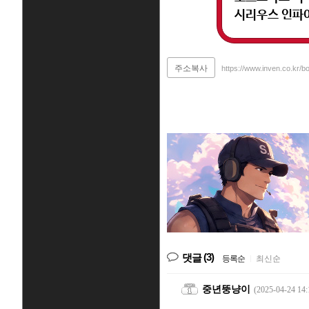
시리우스 인파
주소복사
https://www.inven.co.kr/b
(3)
댓글
등록순
|
최신순
중년뚱냥이
(2025-04-24 14: