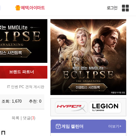
혜택.아이마트
로그인
인
벤
전
체
사
이
트
맵
브랜드 파트너
IT 인벤 PC 견적 게시판
조회:
1,670
추천:
0
목록
|
댓글(
3
)
게임 캘린더
더보기+