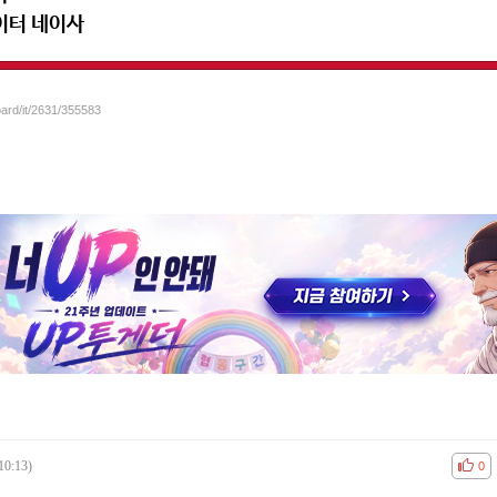
이터 네이사
oard/it/2631/355583
10:13)
공감
비공
0