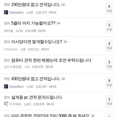
150만원대 참고 견적입니다.
추천
0
댓글
Skywalkers
Lv.92
조회 474
08-04
5클라 까지 가능할까요??
문의
1
댓글
제리젤
Lv.10
조회 488
08-04
이사양이면 몇개할수있나요?
문의
2
댓글
디아3소마
Lv.9
조회 512
08-04
컴퓨터 견적 한번 해봤는데 조언 부탁드립니다
문의
1
댓글
선키스후포옹
Lv.1
조회 570
08-04
430만원대 참고 견적입니다.
추천
0
댓글
Skywalkers
Lv.92
조회 397
08-04
설계용 pc 견적 문의드립니다.
문의
1
댓글
꾸꾸꽈꽈
Lv.81
조회 676
08-03
이미 주문한 견적인데 만리 5080 좀 봐 주세요
문의