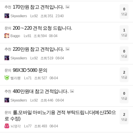
170만원 참고 견적입니다.
추천
0
댓글
Skywalkers
Lv.92
조회 351
23:40
200 ~ 220 견적 요청 드립니다.
문의
1
댓글
Baggo
Lv.81
조회 594
08-04
220만원 참고 견적입니다.
추천
0
댓글
Skywalkers
Lv.92
조회 519
08-04
98X3D 5080 문의
문의
2
댓글
삘라뽕
Lv.71
조회 527
08-04
480만원대 참고 견적입니다.
추천
0
댓글
Skywalkers
Lv.92
조회 446
08-04
롤,모바일 마비노기용 견적 부탁드립니다(예산150으
문의
2
로 수정)
댓글
뇌명각
Lv.77
조회 493
08-04