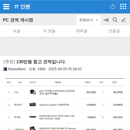
IT
인벤
PC 견적 게시판
전체보기
공
검
글
지
색
내글
내 댓글
10추글
인증글
on/off
쓰
기
[추천]
130만원 참고 견적입니다.
Skywalkers
조회:
1868
2025-09-05 05:38:42