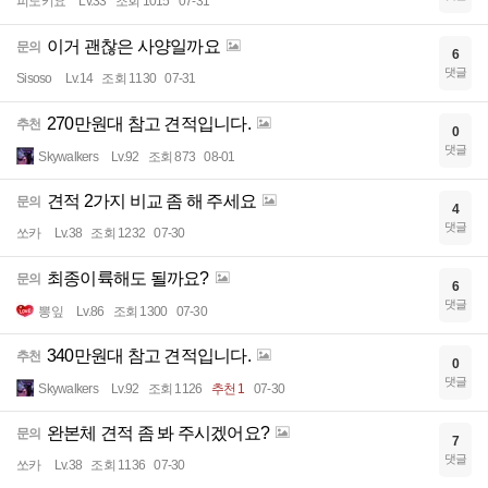
피노키요
Lv.33
조회 1015
07-31
이거 괜찮은 사양일까요
문의
6
댓글
Sisoso
Lv.14
조회 1130
07-31
270만원대 참고 견적입니다.
추천
0
댓글
Skywalkers
Lv.92
조회 873
08-01
견적 2가지 비교 좀 해 주세요
문의
4
댓글
쏘카
Lv.38
조회 1232
07-30
최종이륙해도 될까요?
문의
6
댓글
뽕잎
Lv.86
조회 1300
07-30
340만원대 참고 견적입니다.
추천
0
댓글
Skywalkers
Lv.92
조회 1126
추천 1
07-30
완본체 견적 좀 봐 주시겠어요?
문의
7
댓글
쏘카
Lv.38
조회 1136
07-30