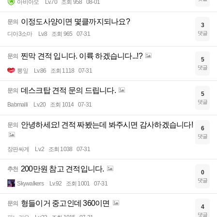
아비아오
Lv.70
조회 958
08-01
이정도사양이면 몇클까지되나요?
문의
3
댓글
디아3소마
Lv.8
조회 965
07-31
찐막 견적 입니다. 이륙 하겠습니다...!?
문의
5
댓글
뽕잎
Lv.86
조회 1118
07-31
데스크탑 견적 문의 드립니다.
문의
5
댓글
Babmalli
Lv.20
조회 1014
07-31
안녕하세요! 견적 짜봤는데 봐주시면 감사하겠습니다!
문의
6
댓글
장판싸게
Lv.2
조회 1038
07-31
200만원 참고 견적입니다.
추천
0
댓글
Skywalkers
Lv.92
조회 1001
07-31
형들이거 중고인데 360이면
문의
4
댓글