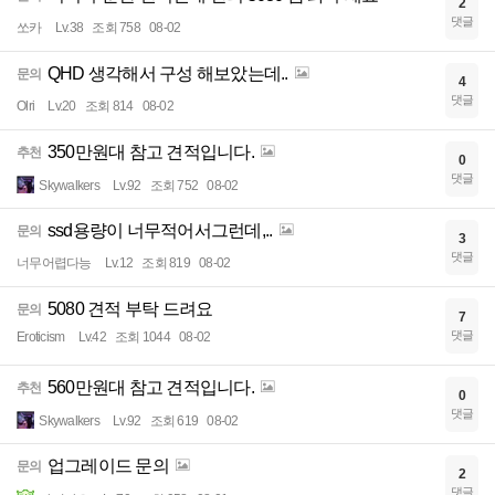
2
댓글
쏘카
Lv.38
조회 758
08-02
QHD 생각해서 구성 해보았는데..
문의
4
댓글
Olri
Lv.20
조회 814
08-02
350만원대 참고 견적입니다.
추천
0
댓글
Skywalkers
Lv.92
조회 752
08-02
ssd용량이 너무적어서그런데,..
문의
3
댓글
너무어렵다능
Lv.12
조회 819
08-02
5080 견적 부탁 드려요
문의
7
댓글
Eroticism
Lv.42
조회 1044
08-02
560만원대 참고 견적입니다.
추천
0
댓글
Skywalkers
Lv.92
조회 619
08-02
업그레이드 문의
문의
2
댓글