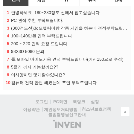
1
안녕하세요. 180~230정도 선에서 잡고싶습니다.
2
PC 견적 추천 부탁드립니다.
3
(300정도선)3d모델링이랑 각종 게임을 하는데 견적부탁드립니다!300정도선
4
100~140만원 견적 부탁드립니다
5
200 ~ 220 견적 요청 드립니다.
6
98X3D 5080 문의
7
롤,모바일 마비노기용 견적 부탁드립니다(예산150으로 수정)
8
5클라 까지 가능할까요??
9
이사양이면 몇개할수있나요?
10
컴퓨터 견적 한번 해봤는데 조언 부탁드립니다
로그인
PC화면
퀵링크
설정
청소년보호정책
이용약관
개인정보처리방침
▲
불법촬영물신고안내
(주)
인