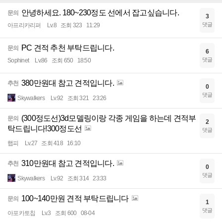
안녕하세요. 180~230정도 선에서 잡고싶습니다.
문의
3
댓글
아프리카리퍼
Lv.8
조회 323
11:29
PC 견적 추천 부탁드립니다.
문의
6
댓글
Sophinet
Lv.86
조회 650
18:50
380만원대 참고 견적입니다.
추천
0
댓글
Skywalkers
Lv.92
조회 321
23:26
(300정도선)3d모델링이랑 각종 게임을 하는데 견적부
문의
2
탁드립니다!300정도선
댓글
햅피
Lv.27
조회 418
16:10
310만원대 참고 견적입니다.
추천
0
댓글
Skywalkers
Lv.92
조회 314
23:33
100~140만원 견적 부탁드립니다
문의
1
댓글
아포카토칩
Lv.3
조회 600
08-04