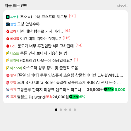
지금 뜨는 인벤
더보기+
[20]
초ㅇㅎ) 수녀 코스프레 제로투
ㅗㅜㅑ
그냥 안녕수야
클립
[44]
너넨 대난 함부로 가지 마라..
로아
[115]
이건 대체 뭐하는 짓이냐?
메이플
[44]
문도가 너무 후진입만 하려고하던데
LoL
쿠를 먼저 보내서 기습하는 법
비스트
[1]
60프레임 나오는데 정상일까요?
레퀴엠
아스오라 성우 정보 및 출연작 모음
아스오라
[듀얼 인버터] 쿠쿠 인스퓨어 초슬림 창문형에어컨 CA-BWNLDE0630NW 에너지 효율 1등급
핫딜
모바 S70 Ultra Roller 물걸레 로봇청소기 RGB AI 센서 온수 자동세척
핫딜
그랑블루 판타지 리링크 엔드리스 라그나로크 업그레이드 킷 Granblue Fantasy Relink Endless Ragnarok Upgrade Kit DLC
36,800원
5,000
특가
팰월드 Palworld
25%
24,000원
5%
특가