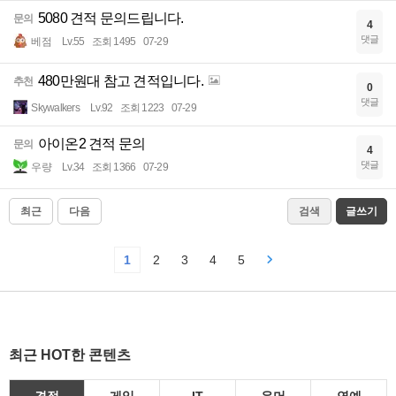
5080 견적 문의드립니다.
문의
4
댓글
베점
Lv.55
조회 1495
07-29
480만원대 참고 견적입니다.
추천
0
댓글
Skywalkers
Lv.92
조회 1223
07-29
아이온2 견적 문의
문의
4
댓글
우량
Lv.34
조회 1366
07-29
최근
다음
검색
글쓰기
1
2
3
4
5
최근 HOT한 콘텐츠
견적
게임
IT
유머
연예