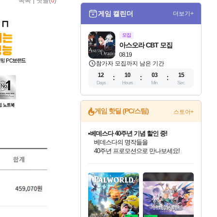
목록
|
댓글(
0
)
게임 캘린더
더보기+
모집
아스오라 CBT 모집
08.19
참가자 모집까지 남은 기간
12
10
03
14
Days
Hours
Min
Sec
베데스다 40주년 기념 할인 중!
게임 핫딜 (PC/스팀)
스토어+
베데스다의 명작들을
40주년 프로모션으로 만나보세요!
마블 투혼 파이팅 소울즈 예약 판매 중!
마블 히어로 총 출동&화려한 격투!
네이버 포인트 혜택까지!
인벤게임즈 8월 특별 할인!
드래곤소드: 어웨이크닝 입점!
문명 7 특별 할인!
귀무자: 검의 길 예약 판매 중!
비스트 오브 리인카네이션 정식 출시!
커세어 코브 출시 기념 할인!
더 렐릭 퍼스트 가디언 정식 출시
캡콤 프렌차이즈 할인 진행 중!
캡콤 일부 상품 상시 할인
스타워즈 은하계 레이서
로블록스 기프트 카드 공식 입점
인기 퍼블리셔 모음!
스팀으로 만나는 드래곤소드!
조선&고려 DLC 출시 예정
10% 할인과
게임프릭 신작 IP
해적'섬'을 발전시키자!
설화x하드코어 액션!
몬헌, 바하 등 인기 IP를
몬헌 와일즈 & 드래곤즈 도그마2
인벤게임즈에서 10% 추가 적립
Robux를 가장 안전하고
최대 90% 할인가를 만나보세요!
네이버혜택과 함께 만나보세요!
50%할인&추가 적립까지!
이니&베니 혜택까지!
네이버 혜택가와 함께 예약하세요!
할인&네이버혜택으로 만나보세요!
네이버페이 혜택과 만나보세요!
할인가에 만나보세요!
일부 에디션 상시 할인!
혜택으로 예약 판매 중
편안하게 충전하세요