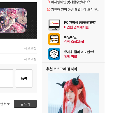
9
이사양이면 몇개할수있나요?
10
컴퓨터 견적 한번 해봤는데 조언 부탁드립니다
PC 견적이 궁금하다면?
IT인벤 견적게시판
매일매일,
인벤 출석체크!
새로고침
주사위 굴리고 포인트!
인벤 마블
새로고침
추천 코스프레 갤러리
등록
맨위로
글쓰기