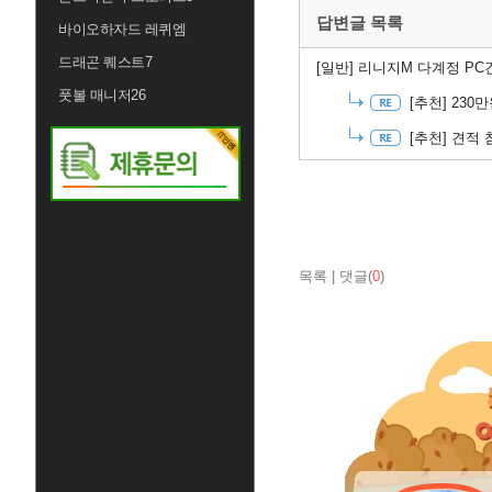
답변글 목록
바이오하자드 레퀴엠
드래곤 퀘스트7
[일반]
리니지M 다계정 PC
풋볼 매니저26
[추천]
230
[추천]
견적 
목록
|
댓글(
0
)