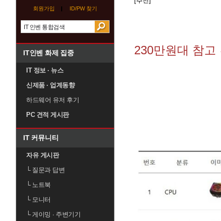
[추천]
회원가입
ID/PW 찾기
230만원대 참고
IT인벤 화제 집중
IT 정보 · 뉴스
신제품 · 업계동향
하드웨어 유저 후기
PC 견적 게시판
IT 커뮤니티
자유 게시판
└
질문과 답변
└
노트북
└
모니터
└
게이밍 · 주변기기