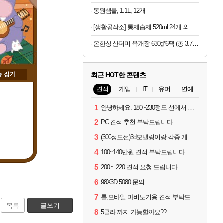
동원샘물, 1.1L, 12개
[생활공작소] 통제습제 520ml 24개 외 제습제 모음+사은품오늘출발
온한상 산더미 육개장 630g*6팩 (총 3.78kg) | 결대로 찢은 양지부터 야채까지 산더미처럼 쌓이는 건더기 가득 육개장
최근 HOT한 콘텐츠
견적
게임
IT
유머
연예
1
안녕하세요. 180~230정도 선에서 잡고싶습니다.
2
PC 견적 추천 부탁드립니다.
3
(300정도선)3d모델링이랑 각종 게임을 하는데 견적부탁드립니다!300정도선
4
100~140만원 견적 부탁드립니다
5
200 ~ 220 견적 요청 드립니다.
6
98X3D 5080 문의
7
롤,모바일 마비노기용 견적 부탁드립니다(예산150으로 수정)
목록
글쓰기
8
5클라 까지 가능할까요??