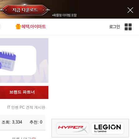
혜택.아이마트
로그인
인
벤
전
체
사
이
트
맵
브랜드 파트너
IT 인벤 PC 견적 게시판
조회:
3,334
추천:
0