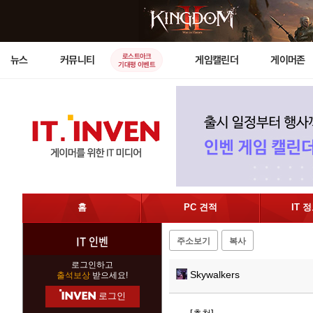
로스트아크
뉴스
커뮤니티
게임캘린더
게이머존
기대평 이벤트
홈
PC 견적
IT 
IT 인벤
주소보기
복사
로그인하고
Skywalkers
출석보상
받으세요!
로그인