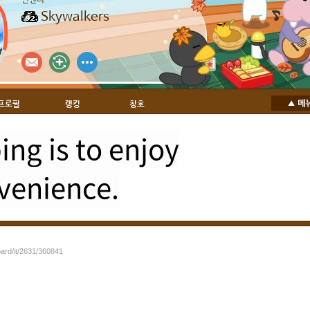
인벤러
Skywalkers
프로필
랭킹
칭호
ng is to enjoy
venience.
oard/it/2631/360841