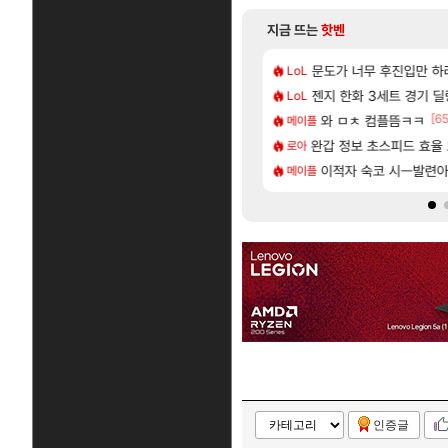
지금 뜨는
핫벤
[203]
서브컬쳐 게임 [펄 인 블루] 티저 사이트 오픈
500원 이라길래 결제 취소하고 나왔다
7년만에 가족여행을 다녀
문도가 너무 후진입만 
여행
LoL
[15]
 몬가 몬가인 신비 치어리더
지도 공략 (1 ~ 12장)
젠지 한화 3세트 경기 딜량
스위치2판 ‘몬헌 와일즈’,
해외겜
LoL
[5]
[65
R) 악마술사 5경이 뜨네요
| 야간 보초는 너무 힘들어
와 ㅁㅊ 컴플뜸ㅋㅋ
「에린」 컨셉 포스터 
아스오라
메이플
[114]
필수로 알아야 할 것
 로비에 온라인 기능이 있는데
완갑 정보 초스피드 효율
쿠를 먼저 보내서 기습
비스트
로아
[83]
인카네이션 오픈 트레일러
이적자 숙코 시ㅡ발련
리싱크드 1.06 패치노트
리싱크드
메이플
인증글