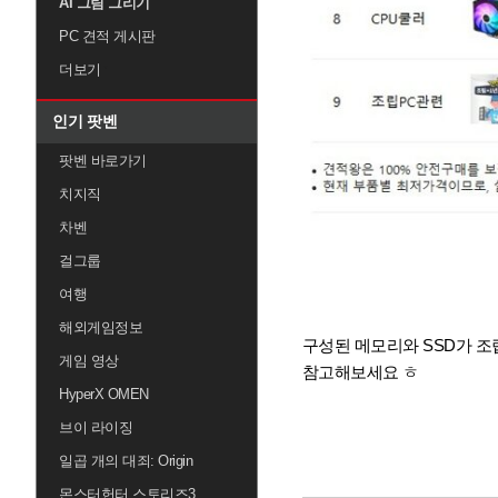
AI 그림 그리기
PC 견적 게시판
더보기
인기 팟벤
팟벤 바로가기
치지직
차벤
걸그룹
여행
해외게임정보
구성된 메모리와 SSD가 조
게임 영상
참고해보세요 ㅎ
HyperX OMEN
브이 라이징
일곱 개의 대죄: Origin
몬스터헌터 스토리즈3