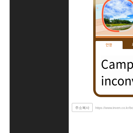
인장
Campi
incon
주소복사
https://www.inven.co.kr/b