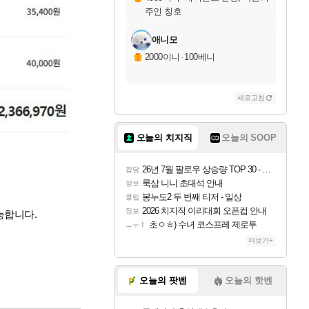
주인 칭호
애니모
2000이니
·
100베니
새로고침
오늘의 치지직
오늘의 SOOP
26년 7월 팔로우 상승량 TOP 30 - 월간 치지직
잡담
룩삼 니니 초대석 안내
정보
봉누도2 두 번째 티저 - 일상
클립
2026 치지직 이리대회 오픈컵 안내
정보
능합니다.
초ㅇㅎ) 수녀 코스프레 제로투
ㅗㅜㅑ
더보기+
오늘의 팟벤
오늘의 핫벤