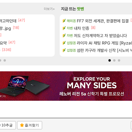
지금 뜨는
팟벤
더보기+
[1]
[47]
[90]
[
왔습니다.
하려고하던데
퍼클영상 보다 현타오네
FF7 외전 세계관, 완결편에 집결
해외겜
로아
[18]
[8]
[
..jpg
 30~40fps 목표 추정
내차 인증
저보다 더 한 분들도 계시겠지만
차벤
디아4
]
공개
저도 신차계약하고 차 받았습니다
벨가 1관 잡히는거 먼가 좀 몬가몬가
차벤
로아
[47]
[4]
 요약
하는 법
라이자 AI 채팅 RPG 게임 [RyzaC
이번 드라이브 이쁘네
섭컬겜
오버워치
[336]
[45]
아
 (8/5)
너넨 대난 함부로 가지 마라..
섬란 카구라 개발사 신작 [시노비 넥서
섭컬겜
로아
10추글
즐겨찾기