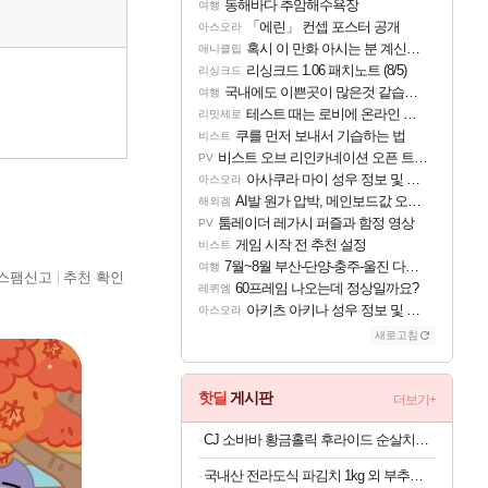
동해바다 추암해수욕장
여행
「에린」 컨셉 포스터 공개
아스오라
혹시 이 만화 아시는 분 계신가요
애니클립
리싱크드 1.06 패치노트 (8/5)
리싱크드
국내에도 이쁜곳이 많은것 같습니다
여행
테스트 때는 로비에 온라인 기능이 있는데
리밋제로
쿠를 먼저 보내서 기습하는 법
비스트
비스트 오브 리인카네이션 오픈 트레일러
PV
아사쿠라 마이 성우 정보 및 주요 필모
아스오라
AI발 원가 압박, 메인보드값 오르나
해외겜
툼레이더 레가시 퍼즐과 함정 영상
PV
게임 시작 전 추천 설정
비스트
7월~8월 부산-단양-충주-울진 다녀왔어요~
여행
스팸신고
추천 확인
60프레임 나오는데 정상일까요?
레퀴엠
아키츠 아키나 성우 정보 및 주요 필모
아스오라
새로고침
핫딜
게시판
더보기+
CJ 소바바 황금홀릭 후라이드 순살치킨 240G 외 4종 7팩
국내산 전라도식 파김치 1kg 외 부추김치 동치미 무료배송