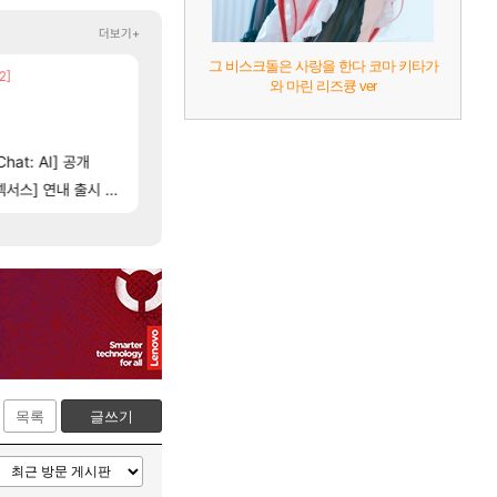
더보기+
그 비스크돌은 사랑을 한다 코마 키타가
2]
넷마블, 신작 서브컬쳐 게임 [펄 인 블루] 티저 사이
빵 가격이 24500원 이라길래 결제 취소하고 나왔
섭컬겜
메이플
와 마린 리즈큥 ver
13]
[15
의외로 은근히 몬가 몬가인 신비 치어리더
챕터별 길찾기/지도 공략 (1 ~ 12장)
비스트
FCO
[47]
[5]
네..
(15시즌PTR) 악마술사 5경이 뜨네요
4컷 만화 | 야간 보초는 너무 힘들어
아주프로
디아4
[114]
hat: AI] 공개
게이머라면 필수로 알아야 할 것
테스트 때는 로비에 온라인 기능이 있는데
리밋제로
메이플
[83]
스] 연내 출시 예정
비스트 오브 리인카네이션 오픈 트레일러
영상찍을걸
PV
메이플
목록
글쓰기